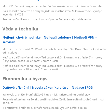
MotoGP: Páteční program ve Velké Británii uzavřel rekordním časem Bezzecchi
Další klasická corvette s dobrými jízdními vlastnostmi? Mitsuoka znovu využije
legendární MX-5
Problémy Cadillacu s brzdami souvisí podle Bottase s jejich chlazením
Věda a technika
Nejlepší chytré hodinky
Nejlepší telefony
Nejlepší VPN –
srovnání
Microsoft se nepoučil. Ve Windows potichu instaluje OneDrive Photos, které nelze
odinstalovat
Netflix a další na víkend: nový Ted Lasso a akční Lioness. Ale především horory
Úkryt nebo past a 28 let poté: Chrám z kostí
Netflix a další na víkend: nový Ted Lasso a akční Lioness. Ale především horory
Úkryt nebo past a 28 let poté: Chrám z kostí
Ekonomika a byznys
Daňové přiznání
Novela zákoníku práce
Nadace EPCG
Itálie vyklízí pláže. První plážové kluby mizí, turisté změnu pocítí brzy
Potenciální zachránce Soleku zrušil nabídku. Zadlužené solární společnosti hrozí
konkurz
V bratislavské rafinerii Slovnaft hořela nádrž, výbuch otřásl okolím