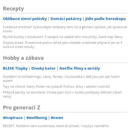
Recepty
Oblíbené zimní polévky
Domácí pekárny
Jídlo podle horoskopu
Cuketová zmrzlina? Vyzkoušejte nečekaný letní hit a geniální způsob, jak zpracovat
úrodu
Rychlé buchty s broskvemi: 5 receptů na sladké letní moučníky, které mají šťávu
Oopsie bread: Proteinové pečivo lehké jako obláček zvládnete připravit jen ze 3
surovin a bez mouky
Hobby a zábava
BLESK Tlapky
Divoký kačer
Netflix filmy a seriály
Osvěžení ve Schladmingu: Lamy, ferraty i koulovačka v létě jsou jen pár hodin
autem
Tipy na víkend: Harry Potter na výstavě! Folklor, bitvy i setkání vodníků
Přibývá paniky na dovolené: Vnuka paní Soni v hotelu poštípaly štěnice! Lékaři
varují
Pro generaci Z
#inspirace
#wellbeing
#news
RECEPT: Perfektní letní kombinace, které tě zchladí, i kdybys nechtěl*a