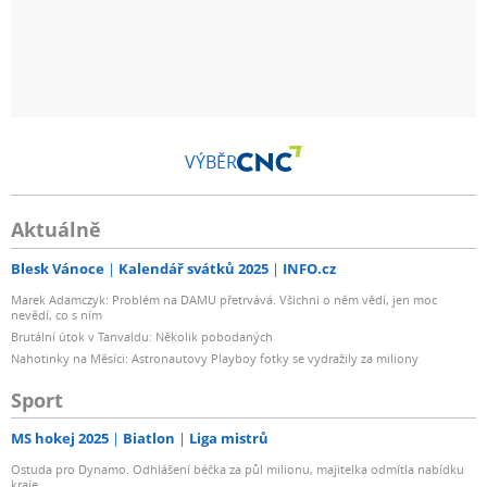
VÝBĚR
Aktuálně
Blesk Vánoce
Kalendář svátků 2025
INFO.cz
Marek Adamczyk: Problém na DAMU přetrvává. Všichni o něm vědí, jen moc
nevědí, co s ním
Brutální útok v Tanvaldu: Několik pobodaných
Nahotinky na Měsíci: Astronautovy Playboy fotky se vydražily za miliony
Sport
MS hokej 2025
Biatlon
Liga mistrů
Ostuda pro Dynamo. Odhlášení béčka za půl milionu, majitelka odmítla nabídku
kraje