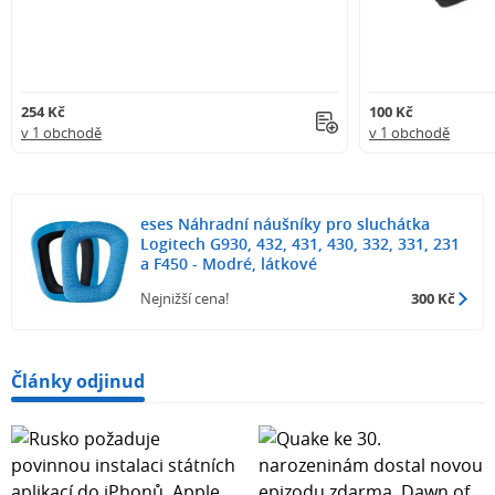
254 Kč
100 Kč
v 1 obchodě
v 1 obchodě
eses Náhradní náušníky pro sluchátka
Logitech G930, 432, 431, 430, 332, 331, 231
a F450 - Modré, látkové
Nejnižší cena!
300 Kč
Články odjinud