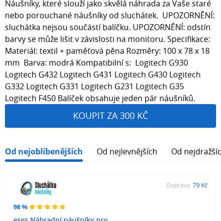
Náušníky, které slouží jako skvělá náhrada za Vaše staré
nebo porouchané náušníky od sluchátek. UPOZORNĚNÍ:
sluchátka nejsou součástí balíčku. UPOZORNĚNÍ: odstín
barvy se může lišit v závislosti na monitoru. Specifikace:
Materiál: textil + paměťová pěna Rozměry: 100 x 78 x 18
mm Barva: modrá Kompatibilní s: Logitech G930
Logitech G432 Logitech G431 Logitech G430 Logitech
G332 Logitech G331 Logitech G231 Logitech G35
Logitech F450 Balíček obsahuje jeden pár náušníků.
KOUPIT ZA 300 KČ
Od nejoblíbenějších
Od nejlevnějších
Od nejdražší
Doprava:
79 Kč
98 %
eses Náhradní náušníky pro