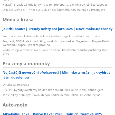
Haraslín si zaslouží odejít. Výhra je to i pro Spartu, ale měla by ještě zareagovat
ONLINE: Slavia B - Třinec 3:2. Dukla hostí Kroměříž, Karviná hraje v Prostějově
Móda a krása
Jak zhubnout
Trendy nehty pro jaro 2025
Nové make-up trendy
Smrt na silnici v Letňanech: Policie vyšetřuje tragickou nehodu motorkáře
Sex, fetiš, BDSM, ale i přednášky, workshopy a market. Organizátor Prague Fetish
Weekendu popsal, jak akce probíhá
Vodní zdroje a zemědělská půda v ohrožení: Katastrofální sucha přicházejí stále
dříve
Pro ženy a maminky
Nejčastější novoroční předsevzetí
Miminko a mráz
Jak vybírat
letní dovolenou
Okurková limonáda
RECEPT: Kynutý švestkový koláč s drobenkou. Klasika, se kterou zabodujete
Tohle nikdy neříkejte! Slova, kterými rodiče dětem ubližují ze všeho nejvíc
Auto-moto
Alko-kalkulačka
Rallye Dakar 2025
Dálniční známka 2025