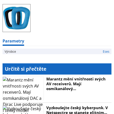
Logitech G430
Logitech G332
Logitech G331
Logitech G231
Logitech G35
Logitech F450
Balíček obsahuje jeden pár náušníků.
Parametry
Výrobce
Eses
Určitě si přečtěte
Marantz mění vnitřnosti svých
AV receiverů. Mají
osmikanálový...
Vyzkoušejte český kyberpunk. V
Netspectre se stanete elitním...