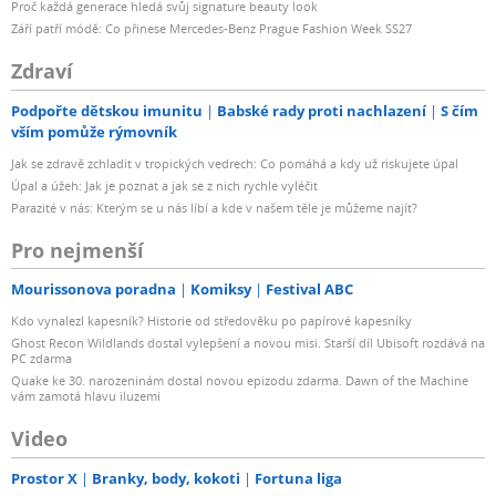
Proč každá generace hledá svůj signature beauty look
Září patří módě: Co přinese Mercedes-Benz Prague Fashion Week SS27
Zdraví
Podpořte dětskou imunitu
Babské rady proti nachlazení
S čím
vším pomůže rýmovník
Jak se zdravě zchladit v tropických vedrech: Co pomáhá a kdy už riskujete úpal
Úpal a úžeh: Jak je poznat a jak se z nich rychle vyléčit
Parazité v nás: Kterým se u nás líbí a kde v našem těle je můžeme najít?
Pro nejmenší
Mourissonova poradna
Komiksy
Festival ABC
Kdo vynalezl kapesník? Historie od středověku po papírové kapesníky
Ghost Recon Wildlands dostal vylepšení a novou misi. Starší díl Ubisoft rozdává na
PC zdarma
Quake ke 30. narozeninám dostal novou epizodu zdarma. Dawn of the Machine
vám zamotá hlavu iluzemi
Video
Prostor X
Branky, body, kokoti
Fortuna liga