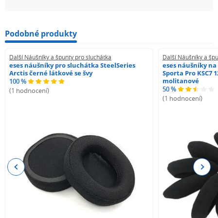
Podobné produkty
Další Náušníky a špunty pro sluchátka
Další Náušníky a špu
eses náušníky pro sluchátka SteelSeries
eses náušníky na
Arctis černé látkové se švy
Sporta Pro KSC7 1
molitanové
100 %
50 %
(1 hodnocení)
(1 hodnocení)
Previous
Next