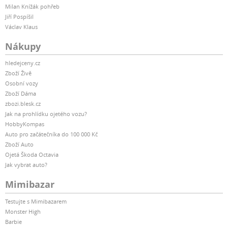
Milan Knížák pohřeb
Jiří Pospíšil
Václav Klaus
Nákupy
hledejceny.cz
Zboží Živě
Osobní vozy
Zboží Dáma
zbozi.blesk.cz
Jak na prohlídku ojetého vozu?
HobbyKompas
Auto pro začátečníka do 100 000 Kč
Zboží Auto
Ojetá Škoda Octavia
Jak vybrat auto?
Mimibazar
Testujte s Mimibazarem
Monster High
Barbie