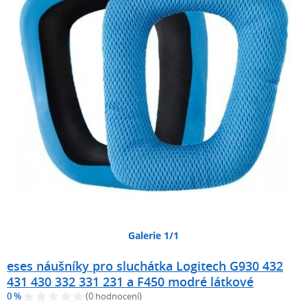
Galerie 1/1
eses náušníky pro sluchátka Logitech G930 432
431 430 332 331 231 a F450 modré látkové
0 %
(0 hodnocení)