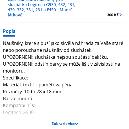
sluchátka Logitech G930, 432, 431,
430, 332, 331, 231 a F450 - Modré,
látkové
300 Kč
Popis
Náušníky, které slouží jako skvělá náhrada za Vaše staré
nebo porouchané náušníky od sluchátek.
UPOZORNĚNÍ: sluchátka nejsou součástí balíčku.
UPOZORNĚNÍ: odstín barvy se může lišit v závislosti na
monitoru.
Specifikace:
Materiál: textil + paměťová pěna
Rozměry: 100 x 78 x 18 mm
Barva: modrá
Kompatibilní s:
Logitech G930
Logitech G432
Zobrazit více
Logitech G431