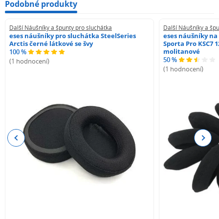
Podobné produkty
Další Náušníky a špunty pro sluchátka
Další Náušníky a špu
eses náušníky pro sluchátka SteelSeries
eses náušníky na
Arctis černé látkové se švy
Sporta Pro KSC7 1
molitanové
100 %
50 %
(1 hodnocení)
(1 hodnocení)
Previous
Next