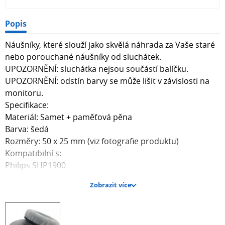
Popis
Náušníky, které slouží jako skvělá náhrada za Vaše staré
nebo porouchané náušníky od sluchátek.
UPOZORNĚNÍ: sluchátka nejsou součástí balíčku.
UPOZORNĚNÍ: odstín barvy se může lišit v závislosti na
monitoru.
Specifikace:
Materiál: Samet + paměťová pěna
Barva: šedá
Rozměry: 50 x 25 mm (viz fotografie produktu)
Kompatibilní s:
Philips SHP1900
Philips SHM1900
Zobrazit více
Balíček obsahuje jeden pár náušníků.