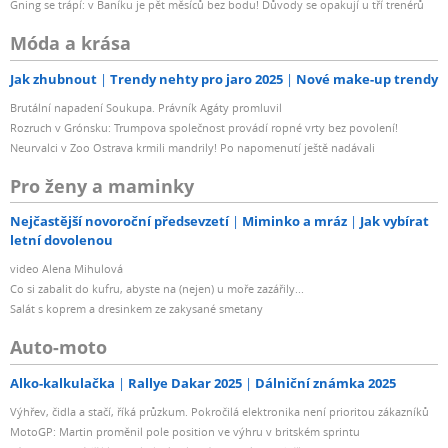
Gning se trápí: v Baníku je pět měsíců bez bodu! Důvody se opakují u tří trenérů
Móda a krása
Jak zhubnout
Trendy nehty pro jaro 2025
Nové make-up trendy
Brutální napadení Soukupa. Právník Agáty promluvil
Rozruch v Grónsku: Trumpova společnost provádí ropné vrty bez povolení!
Neurvalci v Zoo Ostrava krmili mandrily! Po napomenutí ještě nadávali
Pro ženy a maminky
Nejčastější novoroční předsevzetí
Miminko a mráz
Jak vybírat
letní dovolenou
video Alena Mihulová
Co si zabalit do kufru, abyste na (nejen) u moře zazářily...
Salát s koprem a dresinkem ze zakysané smetany
Auto-moto
Alko-kalkulačka
Rallye Dakar 2025
Dálniční známka 2025
Výhřev, čidla a stačí, říká průzkum. Pokročilá elektronika není prioritou zákazníků
MotoGP: Martin proměnil pole position ve výhru v britském sprintu