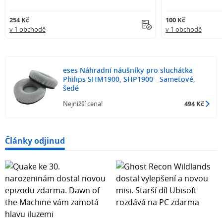
254 Kč
100 Kč
v 1 obchodě
v 1 obchodě
eses Náhradní náušníky pro sluchátka
Philips SHM1900, SHP1900 - Sametové,
šedé
Nejnižší cena!
494 Kč
Články odjinud