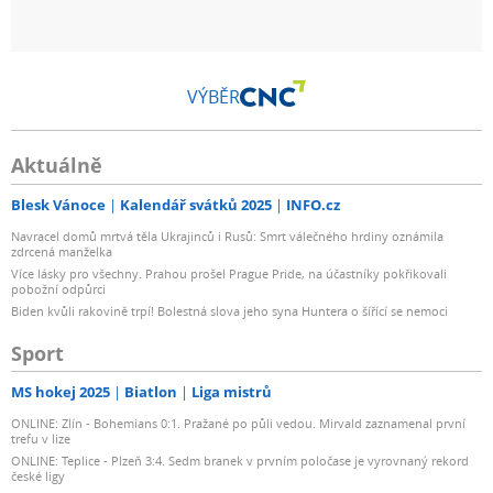
VÝBĚR
Aktuálně
Blesk Vánoce
Kalendář svátků 2025
INFO.cz
Navracel domů mrtvá těla Ukrajinců i Rusů: Smrt válečného hrdiny oznámila
zdrcená manželka
Více lásky pro všechny. Prahou prošel Prague Pride, na účastníky pokřikovali
pobožní odpůrci
Biden kvůli rakovině trpí! Bolestná slova jeho syna Huntera o šířící se nemoci
Sport
MS hokej 2025
Biatlon
Liga mistrů
ONLINE: Zlín - Bohemians 0:1. Pražané po půli vedou. Mirvald zaznamenal první
trefu v lize
ONLINE: Teplice - Plzeň 3:4. Sedm branek v prvním poločase je vyrovnaný rekord
české ligy