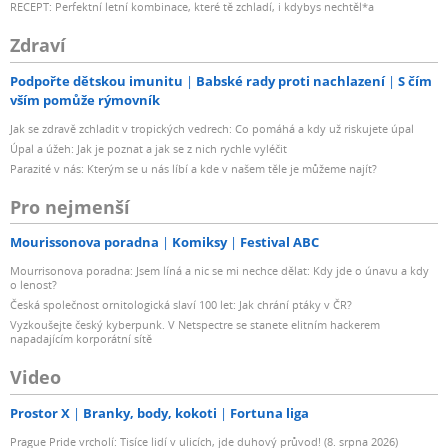
RECEPT: Perfektní letní kombinace, které tě zchladí, i kdybys nechtěl*a
Zdraví
Podpořte dětskou imunitu
Babské rady proti nachlazení
S čím
vším pomůže rýmovník
Jak se zdravě zchladit v tropických vedrech: Co pomáhá a kdy už riskujete úpal
Úpal a úžeh: Jak je poznat a jak se z nich rychle vyléčit
Parazité v nás: Kterým se u nás líbí a kde v našem těle je můžeme najít?
Pro nejmenší
Mourissonova poradna
Komiksy
Festival ABC
Mourrisonova poradna: Jsem líná a nic se mi nechce dělat: Kdy jde o únavu a kdy
o lenost?
Česká společnost ornitologická slaví 100 let: Jak chrání ptáky v ČR?
Vyzkoušejte český kyberpunk. V Netspectre se stanete elitním hackerem
napadajícím korporátní sítě
Video
Prostor X
Branky, body, kokoti
Fortuna liga
Prague Pride vrcholí: Tisíce lidí v ulicích, jde duhový průvod! (8. srpna 2026)