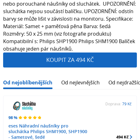
nebo porouchané náušníky od sluchátek. UPOZORNĚNÍ:
sluchátka nejsou součástí balíčku. UPOZORNĚNÍ: odstín
barvy se může lišit v závislosti na monitoru. Specifikace:
Materiál: Samet + paměťová pěna Barva: šedá
Rozměry: 50 x 25 mm (viz fotografie produktu)
Kompatibilní s: Philips SHP1900 Philips SHM1900 Balíček
obsahuje jeden pár náušníků.
KOUPIT ZA 494 KČ
Od nejoblíbenějších
Od nejlevnějších
Od nejdražší
Doprava:
79 Kč
98 %
eses Náhradní náušníky pro
sluchátka Philips SHM1900, SHP1900
- Sametové, šedé
494 Kč