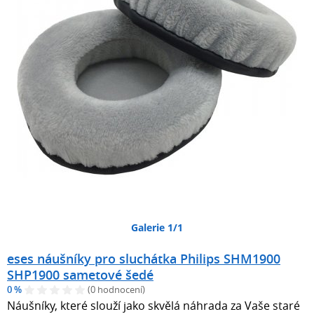
Galerie 1/1
eses náušníky pro sluchátka Philips SHM1900
SHP1900 sametové šedé
0 %
(0 hodnocení)
Náušníky, které slouží jako skvělá náhrada za Vaše staré