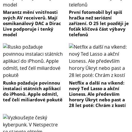
Marantz mění vnitřnosti
První fotomobil byl spíš
svých AV receiverů. Mají
hračka než seriózní
osmikanálový DAC a Dirac
zařízení. O 25 let později je
Live podporuje i tenký
foťák klíčová část výbavy
model
telefonů
Rusko požaduje povinnou
Netflix a další na víkend:
instalaci státních aplikací
nový Ted Lasso a akční
do iPhonů. Apple odmítl,
Lioness. Ale především
teď čelí miliardové pokutě
horory Úkryt nebo past a
28 let poté: Chrám z kostí