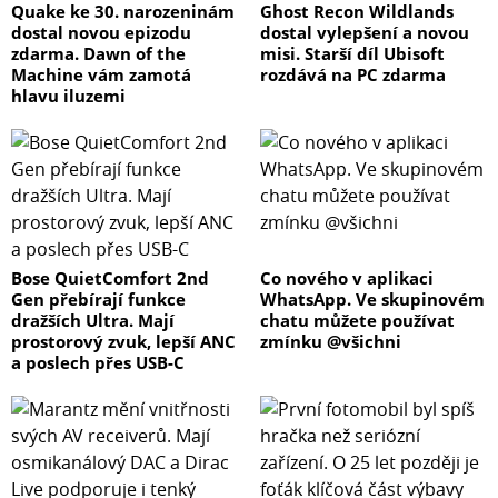
Quake ke 30. narozeninám
Ghost Recon Wildlands
dostal novou epizodu
dostal vylepšení a novou
zdarma. Dawn of the
misi. Starší díl Ubisoft
Machine vám zamotá
rozdává na PC zdarma
hlavu iluzemi
Bose QuietComfort 2nd
Co nového v aplikaci
Gen přebírají funkce
WhatsApp. Ve skupinovém
dražších Ultra. Mají
chatu můžete používat
prostorový zvuk, lepší ANC
zmínku @všichni
a poslech přes USB-C