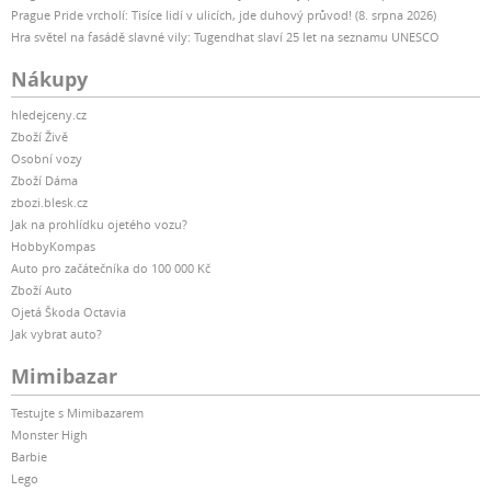
Prague Pride vrcholí: Tisíce lidí v ulicích, jde duhový průvod! (8. srpna 2026)
Hra světel na fasádě slavné vily: Tugendhat slaví 25 let na seznamu UNESCO
Nákupy
hledejceny.cz
Zboží Živě
Osobní vozy
Zboží Dáma
zbozi.blesk.cz
Jak na prohlídku ojetého vozu?
HobbyKompas
Auto pro začátečníka do 100 000 Kč
Zboží Auto
Ojetá Škoda Octavia
Jak vybrat auto?
Mimibazar
Testujte s Mimibazarem
Monster High
Barbie
Lego