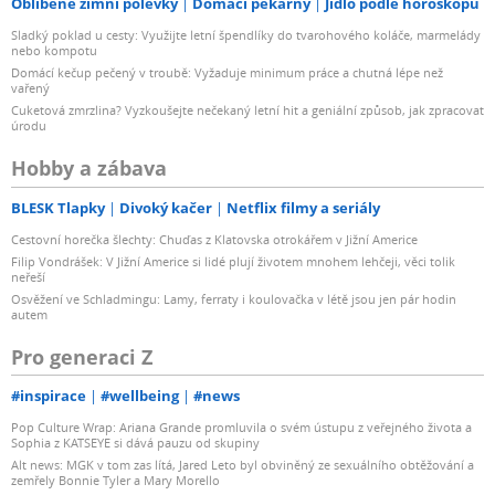
Oblíbené zimní polévky
Domácí pekárny
Jídlo podle horoskopu
Sladký poklad u cesty: Využijte letní špendlíky do tvarohového koláče, marmelády
nebo kompotu
Domácí kečup pečený v troubě: Vyžaduje minimum práce a chutná lépe než
vařený
Cuketová zmrzlina? Vyzkoušejte nečekaný letní hit a geniální způsob, jak zpracovat
úrodu
Hobby a zábava
BLESK Tlapky
Divoký kačer
Netflix filmy a seriály
Cestovní horečka šlechty: Chuďas z Klatovska otrokářem v Jižní Americe
Filip Vondrášek: V Jižní Americe si lidé plují životem mnohem lehčeji, věci tolik
neřeší
Osvěžení ve Schladmingu: Lamy, ferraty i koulovačka v létě jsou jen pár hodin
autem
Pro generaci Z
#inspirace
#wellbeing
#news
Pop Culture Wrap: Ariana Grande promluvila o svém ústupu z veřejného života a
Sophia z KATSEYE si dává pauzu od skupiny
Alt news: MGK v tom zas lítá, Jared Leto byl obviněný ze sexuálního obtěžování a
zemřely Bonnie Tyler a Mary Morello