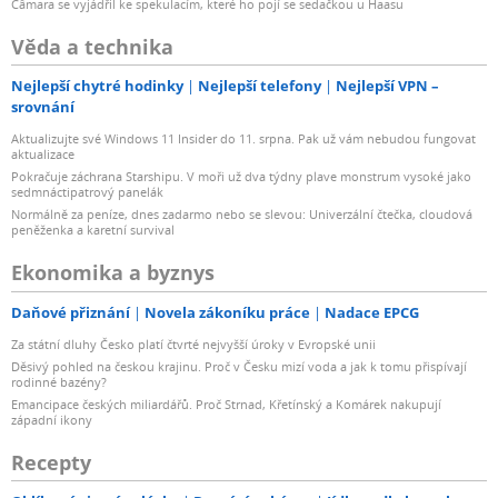
Câmara se vyjádřil ke spekulacím, které ho pojí se sedačkou u Haasu
Věda a technika
Nejlepší chytré hodinky
Nejlepší telefony
Nejlepší VPN –
srovnání
Aktualizujte své Windows 11 Insider do 11. srpna. Pak už vám nebudou fungovat
aktualizace
Pokračuje záchrana Starshipu. V moři už dva týdny plave monstrum vysoké jako
sedmnáctipatrový panelák
Normálně za peníze, dnes zadarmo nebo se slevou: Univerzální čtečka, cloudová
peněženka a karetní survival
Ekonomika a byznys
Daňové přiznání
Novela zákoníku práce
Nadace EPCG
Za státní dluhy Česko platí čtvrté nejvyšší úroky v Evropské unii
Děsivý pohled na českou krajinu. Proč v Česku mizí voda a jak k tomu přispívají
rodinné bazény?
Emancipace českých miliardářů. Proč Strnad, Křetínský a Komárek nakupují
západní ikony
Recepty