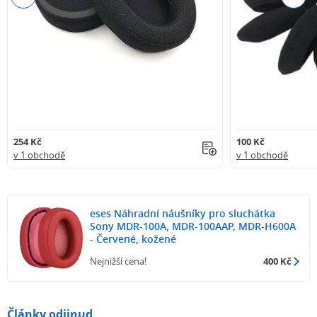
254 Kč
100 Kč
v 1 obchodě
v 1 obchodě
eses Náhradní náušníky pro sluchátka
Sony MDR-100A, MDR-100AAP, MDR-H600A
- Červené, kožené
Nejnižší cena!
400 Kč
Články odjinud