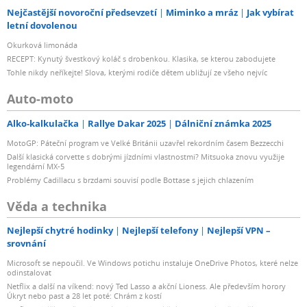
Nejčastější novoroční předsevzetí
Miminko a mráz
Jak vybírat
letní dovolenou
Okurková limonáda
RECEPT: Kynutý švestkový koláč s drobenkou. Klasika, se kterou zabodujete
Tohle nikdy neříkejte! Slova, kterými rodiče dětem ubližují ze všeho nejvíc
Auto-moto
Alko-kalkulačka
Rallye Dakar 2025
Dálniční známka 2025
MotoGP: Páteční program ve Velké Británii uzavřel rekordním časem Bezzecchi
Další klasická corvette s dobrými jízdními vlastnostmi? Mitsuoka znovu využije
legendární MX-5
Problémy Cadillacu s brzdami souvisí podle Bottase s jejich chlazením
Věda a technika
Nejlepší chytré hodinky
Nejlepší telefony
Nejlepší VPN –
srovnání
Microsoft se nepoučil. Ve Windows potichu instaluje OneDrive Photos, které nelze
odinstalovat
Netflix a další na víkend: nový Ted Lasso a akční Lioness. Ale především horory
Úkryt nebo past a 28 let poté: Chrám z kostí