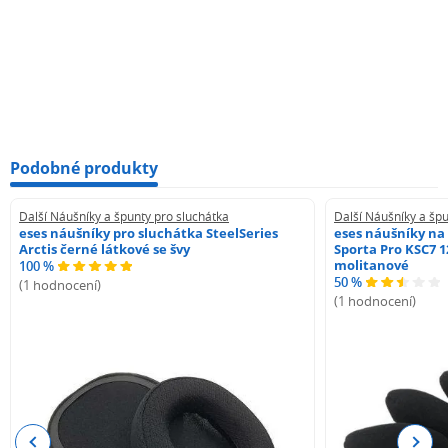
Podobné produkty
Další Náušníky a špunty pro sluchátka
Další Náušníky a špu
eses náušníky pro sluchátka SteelSeries
eses náušníky na
Arctis černé látkové se švy
Sporta Pro KSC7 1
molitanové
100 %
50 %
(1 hodnocení)
(1 hodnocení)
Previous
Next