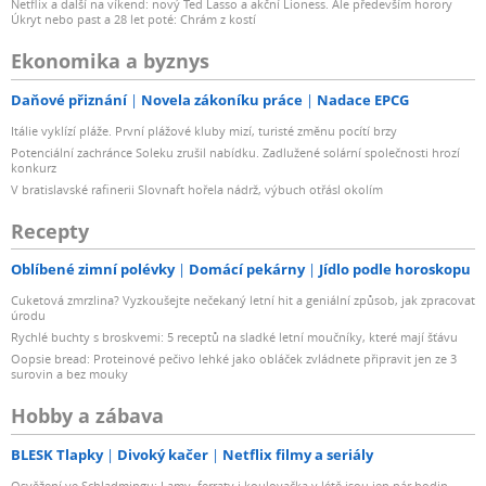
Netflix a další na víkend: nový Ted Lasso a akční Lioness. Ale především horory
Úkryt nebo past a 28 let poté: Chrám z kostí
Ekonomika a byznys
Daňové přiznání
Novela zákoníku práce
Nadace EPCG
Itálie vyklízí pláže. První plážové kluby mizí, turisté změnu pocítí brzy
Potenciální zachránce Soleku zrušil nabídku. Zadlužené solární společnosti hrozí
konkurz
V bratislavské rafinerii Slovnaft hořela nádrž, výbuch otřásl okolím
Recepty
Oblíbené zimní polévky
Domácí pekárny
Jídlo podle horoskopu
Cuketová zmrzlina? Vyzkoušejte nečekaný letní hit a geniální způsob, jak zpracovat
úrodu
Rychlé buchty s broskvemi: 5 receptů na sladké letní moučníky, které mají šťávu
Oopsie bread: Proteinové pečivo lehké jako obláček zvládnete připravit jen ze 3
surovin a bez mouky
Hobby a zábava
BLESK Tlapky
Divoký kačer
Netflix filmy a seriály
Osvěžení ve Schladmingu: Lamy, ferraty i koulovačka v létě jsou jen pár hodin