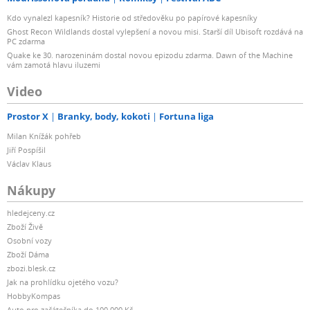
Kdo vynalezl kapesník? Historie od středověku po papírové kapesníky
Ghost Recon Wildlands dostal vylepšení a novou misi. Starší díl Ubisoft rozdává na
PC zdarma
Quake ke 30. narozeninám dostal novou epizodu zdarma. Dawn of the Machine
vám zamotá hlavu iluzemi
Video
Prostor X
Branky, body, kokoti
Fortuna liga
Milan Knížák pohřeb
Jiří Pospíšil
Václav Klaus
Nákupy
hledejceny.cz
Zboží Živě
Osobní vozy
Zboží Dáma
zbozi.blesk.cz
Jak na prohlídku ojetého vozu?
HobbyKompas
Auto pro začátečníka do 100 000 Kč