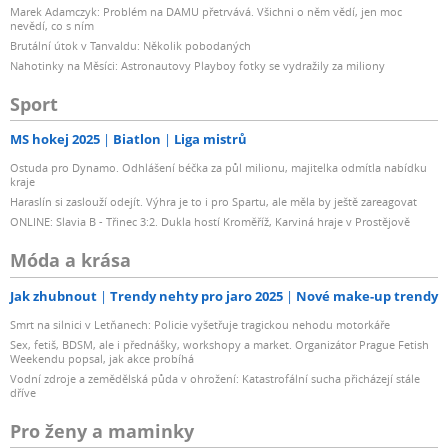
Marek Adamczyk: Problém na DAMU přetrvává. Všichni o něm vědí, jen moc
nevědí, co s ním
Brutální útok v Tanvaldu: Několik pobodaných
Nahotinky na Měsíci: Astronautovy Playboy fotky se vydražily za miliony
Sport
MS hokej 2025
Biatlon
Liga mistrů
Ostuda pro Dynamo. Odhlášení béčka za půl milionu, majitelka odmítla nabídku
kraje
Haraslín si zaslouží odejít. Výhra je to i pro Spartu, ale měla by ještě zareagovat
ONLINE: Slavia B - Třinec 3:2. Dukla hostí Kroměříž, Karviná hraje v Prostějově
Móda a krása
Jak zhubnout
Trendy nehty pro jaro 2025
Nové make-up trendy
Smrt na silnici v Letňanech: Policie vyšetřuje tragickou nehodu motorkáře
Sex, fetiš, BDSM, ale i přednášky, workshopy a market. Organizátor Prague Fetish
Weekendu popsal, jak akce probíhá
Vodní zdroje a zemědělská půda v ohrožení: Katastrofální sucha přicházejí stále
dříve
Pro ženy a maminky