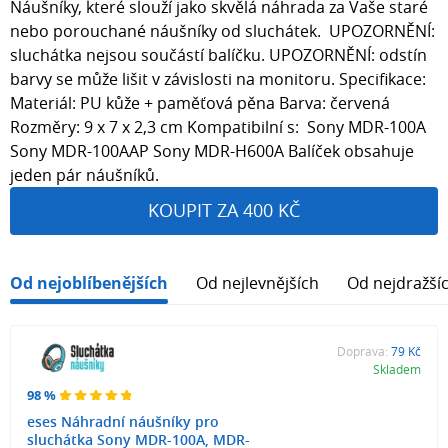
Náušníky, které slouží jako skvělá náhrada za Vaše staré
nebo porouchané náušníky od sluchátek. UPOZORNĚNÍ:
sluchátka nejsou součástí balíčku. UPOZORNĚNÍ: odstín
barvy se může lišit v závislosti na monitoru. Specifikace:
Materiál: PU kůže + paměťová pěna Barva: červená
Rozměry: 9 x 7 x 2,3 cm Kompatibilní s: Sony MDR-100A
Sony MDR-100AAP Sony MDR-H600A Balíček obsahuje
jeden pár náušníků.
KOUPIT ZA 400 KČ
Od nejoblíbenějších
Od nejlevnějších
Od nejdražší
Doprava:
79 Kč
Skladem
98 %
eses Náhradní náušníky pro
sluchátka Sony MDR-100A, MDR-