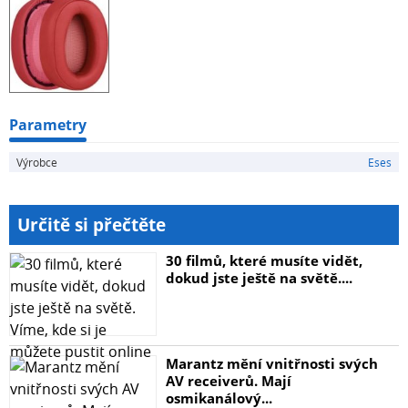
Parametry
Výrobce
Eses
Určitě si přečtěte
30 filmů, které musíte vidět,
dokud jste ještě na světě....
Marantz mění vnitřnosti svých
AV receiverů. Mají
osmikanálový...