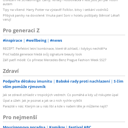
autem
Tipy na víkend: Harry Potter na výstavě! Folklor, bitvy i setkání vodníků
Přibývá paniky na dovolené: Vnuka paní Soni v hotelu poštípaly štěnice! Lékaři
varují
Pro generaci Z
#inspirace
#wellbeing
#news
RECEPT: Perfektní letní kombinace, které tě zchladí, i kdybys nechtěl*a
Proč každá generace hledá svůj signature beauty look
Září patří módě: Co přinese Mercedes-Benz Prague Fashion Week SS27
Zdraví
Podpořte dětskou imunitu
Babské rady proti nachlazení
S čím
vším pomůže rýmovník
Jak se zdravě zchladit v tropických vedrech: Co pomáhá a kdy už riskujete úpal
Úpal a úžeh: Jak je poznat a jak se z nich rychle vyléčit
Parazité v nás: Kterým se u nás líbí a kde v našem těle je můžeme najít?
Pro nejmenší
Mourissonova poradna
Komiksy
Festival ABC