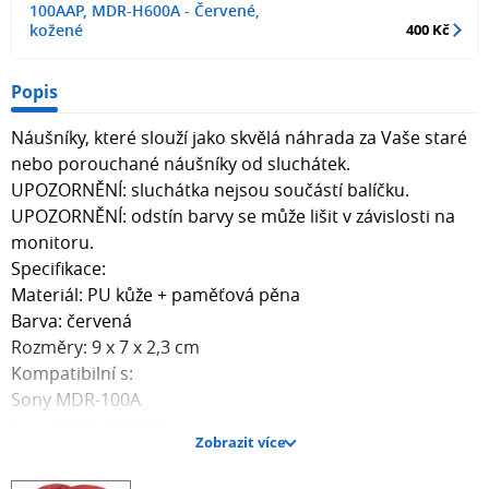
100AAP, MDR-H600A - Červené,
kožené
400 Kč
Popis
Náušníky, které slouží jako skvělá náhrada za Vaše staré
nebo porouchané náušníky od sluchátek.
UPOZORNĚNÍ: sluchátka nejsou součástí balíčku.
UPOZORNĚNÍ: odstín barvy se může lišit v závislosti na
monitoru.
Specifikace:
Materiál: PU kůže + paměťová pěna
Barva: červená
Rozměry: 9 x 7 x 2,3 cm
Kompatibilní s:
Sony MDR-100A
Sony MDR-100AAP
Zobrazit více
Sony MDR-H600A
Balíček obsahuje jeden pár náušníků.