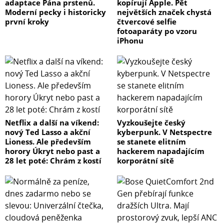
adaptace Pána prstenů.
kopírují Apple. Pět
Moderní pecky i historicky
největších značek chystá
první kroky
čtvercové selfie
fotoaparáty po vzoru
iPhonu
Netflix a další na víkend:
Vyzkoušejte český
nový Ted Lasso a akční
kyberpunk. V Netspectre
Lioness. Ale především
se stanete elitním
horory Úkryt nebo past a
hackerem napadajícím
28 let poté: Chrám z kostí
korporátní sítě