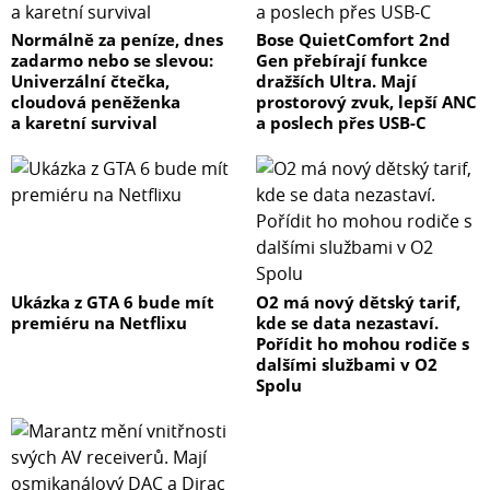
Normálně za peníze, dnes
Bose QuietComfort 2nd
zadarmo nebo se slevou:
Gen přebírají funkce
Univerzální čtečka,
dražších Ultra. Mají
cloudová peněženka
prostorový zvuk, lepší ANC
a karetní survival
a poslech přes USB-C
Ukázka z GTA 6 bude mít
O2 má nový dětský tarif,
premiéru na Netflixu
kde se data nezastaví.
Pořídit ho mohou rodiče s
dalšími službami v O2
Spolu