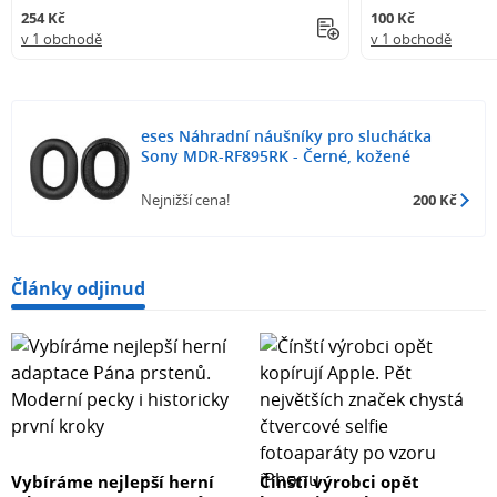
254 Kč
100 Kč
v 1 obchodě
v 1 obchodě
eses Náhradní náušníky pro sluchátka
Sony MDR-RF895RK - Černé, kožené
Nejnižší cena!
200 Kč
Články odjinud
Vybíráme nejlepší herní
Čínští výrobci opět