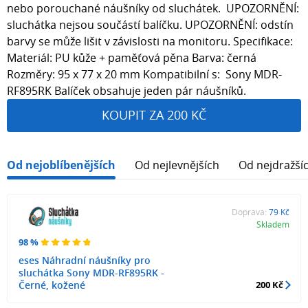
nebo porouchané náušníky od sluchátek. UPOZORNĚNÍ:
sluchátka nejsou součástí balíčku. UPOZORNĚNÍ: odstín
barvy se může lišit v závislosti na monitoru. Specifikace:
Materiál: PU kůže + paměťová pěna Barva: černá
Rozměry: 95 x 77 x 20 mm Kompatibilní s: Sony MDR-
RF895RK Balíček obsahuje jeden pár náušníků.
KOUPIT ZA 200 KČ
Od nejoblíbenějších
Od nejlevnějších
Od nejdražší
Doprava:
79 Kč
Skladem
98 %
eses Náhradní náušníky pro
sluchátka Sony MDR-RF895RK -
Černé, kožené
200 Kč