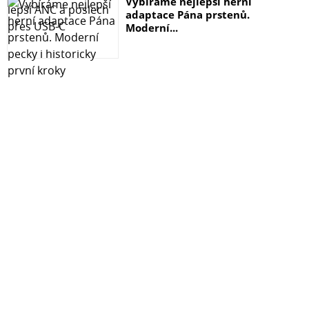
Vybíráme nejlepší herní
adaptace Pána prstenů.
Moderní...