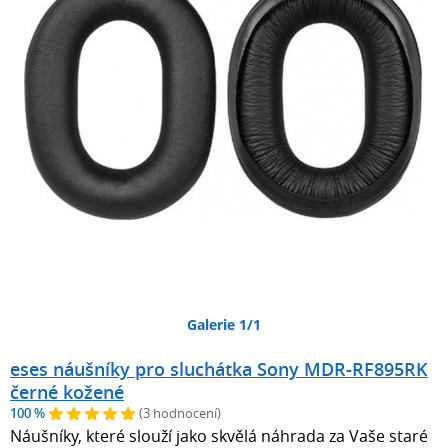
Galerie 1/1
eses náušníky pro sluchátka Sony MDR-RF895RK
černé kožené
100 %
(3 hodnocení)
Náušníky, které slouží jako skvělá náhrada za Vaše staré