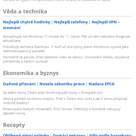
Věda a technika
Nejlepší chytré hodinky
Nejlepší telefony
Nejlepší VPN –
srovnání
Aktualizujte své Windows 11 Insider do 11. srpna. Pak už vám nebudou fungovat
aktualizace
Pokračuje záchrana Starshipu. V moři už dva týdny plave monstrum vysoké jako
sedmnáctipatrový panelák
Normálně za peníze, dnes zadarmo nebo se slevou: Univerzální čtečka, cloudová
peněženka a karetní survival
Ekonomika a byznys
Daňové přiznání
Novela zákoníku práce
Nadace EPCG
Za státní dluhy Česko platí čtvrté nejvyšší úroky v Evropské unii
Děsivý pohled na českou krajinu. Proč v Česku mizí voda a jak k tomu přispívají
rodinné bazény?
Emancipace českých miliardářů. Proč Strnad, Křetínský a Komárek nakupují
západní ikony
Recepty
Oblíbené zimní polévky
Domácí pekárny
Jídlo podle horoskopu