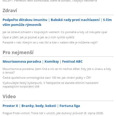
RECEPT: Perfektní letní kombinace, které tě zchladí, i kdybys nechtěl*a
Zdraví
Podpořte dětskou imunitu
Babské rady proti nachlazení
S čím
vším pomůže rýmovník
Jak se zdravě zchladit v tropických vedrech: Co pomáhá a kdy už riskujete úpal
Úpal a úžeh: Jak je poznat a jak se z nich rychle vyléčit
Parazité v nás: Kterým se u nás líbí a kde v našem těle je můžeme najít?
Pro nejmenší
Mourissonova poradna
Komiksy
Festival ABC
Mourrisonova poradna: Jsem líná a nic se mi nechce dělat: Kdy jde o únavu a kdy
o lenost?
Česká společnost ornitologická slaví 100 let: Jak chrání ptáky v ČR?
Vyzkoušejte český kyberpunk. V Netspectre se stanete elitním hackerem
napadajícím korporátní sítě
Video
Prostor X
Branky, body, kokoti
Fortuna liga
Prague Pride vrcholí: Tisíce lidí v ulicích, jde duhový průvod! (8. srpna 2026)