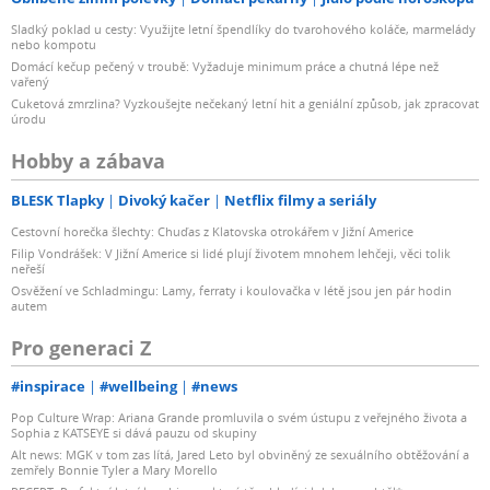
Sladký poklad u cesty: Využijte letní špendlíky do tvarohového koláče, marmelády
nebo kompotu
Domácí kečup pečený v troubě: Vyžaduje minimum práce a chutná lépe než
vařený
Cuketová zmrzlina? Vyzkoušejte nečekaný letní hit a geniální způsob, jak zpracovat
úrodu
Hobby a zábava
BLESK Tlapky
Divoký kačer
Netflix filmy a seriály
Cestovní horečka šlechty: Chuďas z Klatovska otrokářem v Jižní Americe
Filip Vondrášek: V Jižní Americe si lidé plují životem mnohem lehčeji, věci tolik
neřeší
Osvěžení ve Schladmingu: Lamy, ferraty i koulovačka v létě jsou jen pár hodin
autem
Pro generaci Z
#inspirace
#wellbeing
#news
Pop Culture Wrap: Ariana Grande promluvila o svém ústupu z veřejného života a
Sophia z KATSEYE si dává pauzu od skupiny
Alt news: MGK v tom zas lítá, Jared Leto byl obviněný ze sexuálního obtěžování a
zemřely Bonnie Tyler a Mary Morello