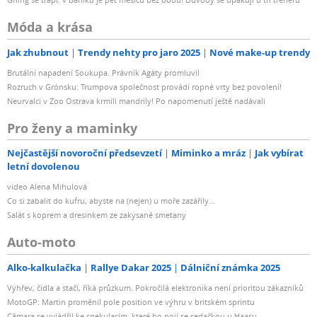
Móda a krása
Jak zhubnout
Trendy nehty pro jaro 2025
Nové make-up trendy
Brutální napadení Soukupa. Právník Agáty promluvil
Rozruch v Grónsku: Trumpova společnost provádí ropné vrty bez povolení!
Neurvalci v Zoo Ostrava krmili mandrily! Po napomenutí ještě nadávali
Pro ženy a maminky
Nejčastější novoroční předsevzetí
Miminko a mráz
Jak vybírat
letní dovolenou
video Alena Mihulová
Co si zabalit do kufru, abyste na (nejen) u moře zazářily...
Salát s koprem a dresinkem ze zakysané smetany
Auto-moto
Alko-kalkulačka
Rallye Dakar 2025
Dálniční známka 2025
Výhřev, čidla a stačí, říká průzkum. Pokročilá elektronika není prioritou zákazníků
MotoGP: Martin proměnil pole position ve výhru v britském sprintu
Câmara se vyjádřil ke spekulacím, které ho pojí se sedačkou u Haasu