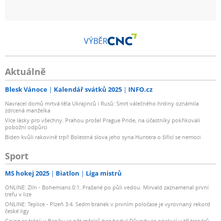
VÝBĚR
Aktuálně
Blesk Vánoce
Kalendář svátků 2025
INFO.cz
Navracel domů mrtvá těla Ukrajinců i Rusů: Smrt válečného hrdiny oznámila
zdrcená manželka
Více lásky pro všechny. Prahou prošel Prague Pride, na účastníky pokřikovali
pobožní odpůrci
Biden kvůli rakovině trpí! Bolestná slova jeho syna Huntera o šířící se nemoci
Sport
MS hokej 2025
Biatlon
Liga mistrů
ONLINE: Zlín - Bohemians 0:1. Pražané po půli vedou. Mirvald zaznamenal první
trefu v lize
ONLINE: Teplice - Plzeň 3:4. Sedm branek v prvním poločase je vyrovnaný rekord
české ligy
Gning se trápí: v Baníku je pět měsíců bez bodu! Důvody se opakují u tří trenérů