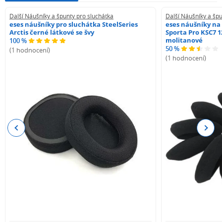
Další Náušníky a špunty pro sluchátka
Další Náušníky a špu
eses náušníky pro sluchátka SteelSeries
eses náušníky na
Arctis černé látkové se švy
Sporta Pro KSC7 1
molitanové
100 %
50 %
(1 hodnocení)
(1 hodnocení)
Previous
Next