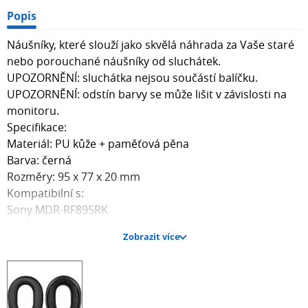
Popis
Náušníky, které slouží jako skvělá náhrada za Vaše staré
nebo porouchané náušníky od sluchátek.
UPOZORNĚNÍ: sluchátka nejsou součástí balíčku.
UPOZORNĚNÍ: odstín barvy se může lišit v závislosti na
monitoru.
Specifikace:
Materiál: PU kůže + paměťová pěna
Barva: černá
Rozměry: 95 x 77 x 20 mm
Kompatibilní s:
Sony MDR-RF895RK
Balíček obsahuje jeden pár náušníků.
Zobrazit více