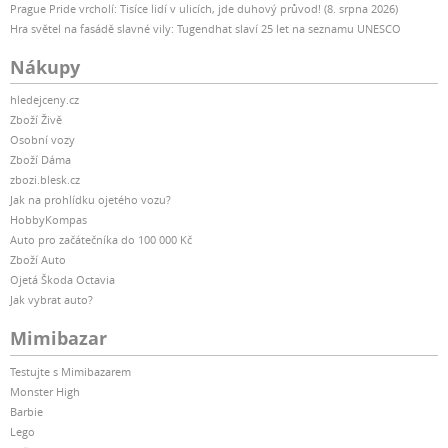
Prague Pride vrcholí: Tisíce lidí v ulicích, jde duhový průvod! (8. srpna 2026)
Hra světel na fasádě slavné vily: Tugendhat slaví 25 let na seznamu UNESCO
Nákupy
hledejceny.cz
Zboží Živě
Osobní vozy
Zboží Dáma
zbozi.blesk.cz
Jak na prohlídku ojetého vozu?
HobbyKompas
Auto pro začátečníka do 100 000 Kč
Zboží Auto
Ojetá Škoda Octavia
Jak vybrat auto?
Mimibazar
Testujte s Mimibazarem
Monster High
Barbie
Lego