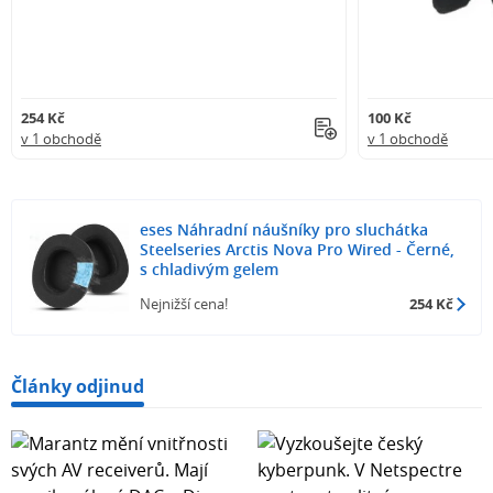
254 Kč
100 Kč
v 1 obchodě
v 1 obchodě
eses Náhradní náušníky pro sluchátka
Steelseries Arctis Nova Pro Wired - Černé,
s chladivým gelem
Nejnižší cena!
254 Kč
Články odjinud