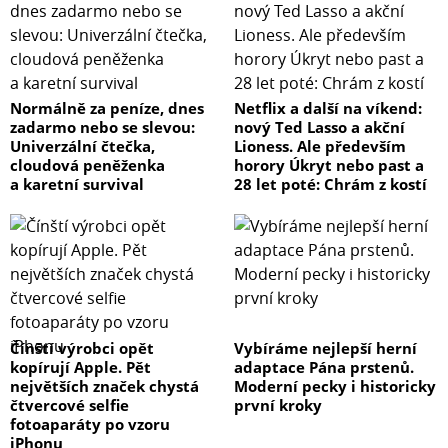
Normálně za peníze, dnes
Netflix a další na víkend:
zadarmo nebo se slevou:
nový Ted Lasso a akční
Univerzální čtečka,
Lioness. Ale především
cloudová peněženka
horory Úkryt nebo past a
a karetní survival
28 let poté: Chrám z kostí
Čínští výrobci opět
Vybíráme nejlepší herní
kopírují Apple. Pět
adaptace Pána prstenů.
největších značek chystá
Moderní pecky i historicky
čtvercové selfie
první kroky
fotoaparáty po vzoru
iPhonu