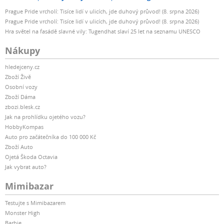
Prague Pride vrcholí: Tisíce lidí v ulicích, jde duhový průvod! (8. srpna 2026)
Prague Pride vrcholí: Tisíce lidí v ulicích, jde duhový průvod! (8. srpna 2026)
Hra světel na fasádě slavné vily: Tugendhat slaví 25 let na seznamu UNESCO
Nákupy
hledejceny.cz
Zboží Živě
Osobní vozy
Zboží Dáma
zbozi.blesk.cz
Jak na prohlídku ojetého vozu?
HobbyKompas
Auto pro začátečníka do 100 000 Kč
Zboží Auto
Ojetá Škoda Octavia
Jak vybrat auto?
Mimibazar
Testujte s Mimibazarem
Monster High
Barbie