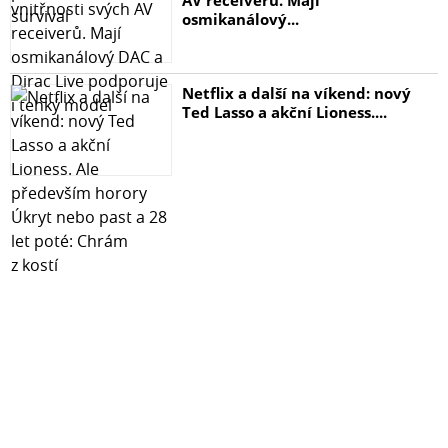
Kompatibilní s:
osmikanálový...
Steelseries Arctis Nova Pro Wired
Balení obsahuje jeden pár náušníků.
Netflix a další na víkend: nový
Ted Lasso a akční Lioness....