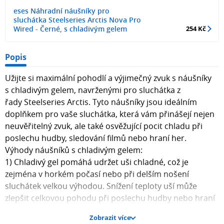
eses Náhradní náušníky pro
sluchátka Steelseries Arctis Nova Pro
Wired - Černé, s chladivým gelem
254 Kč
Popis
Užijte si maximální pohodlí a výjimečný zvuk s náušníky
s chladivým gelem, navrženými pro sluchátka z
řady Steelseries Arctis. Tyto náušníky jsou ideálním
doplňkem pro vaše sluchátka, která vám přinášejí nejen
neuvěřitelný zvuk, ale také osvěžující pocit chladu při
poslechu hudby, sledování filmů nebo hraní her.
Výhody náušníků s chladivým gelem:
1) Chladivý gel pomáhá udržet uši chladné, což je
zejména v horkém počasí nebo při delším nošení
sluchátek velkou výhodou. Snížení teploty uší může
zlepšit celkovou pohodu při poslechu hudby nebo hraní
her.
Zobrazit více
2) Chladivý gel pomáhá omezit pocení uší, což je užitečné