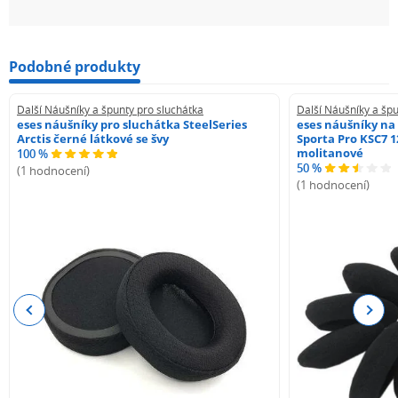
Podobné produkty
Další Náušníky a špunty pro sluchátka
Další Náušníky a špu
eses náušníky pro sluchátka SteelSeries
eses náušníky na
Arctis černé látkové se švy
Sporta Pro KSC7 1
molitanové
100 %
50 %
(1 hodnocení)
(1 hodnocení)
Previous
Next