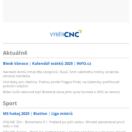
VÝBĚR
Aktuálně
Blesk Vánoce
Kalendář svátků 2025
INFO.cz
Navracel domů mrtvá těla Ukrajinců i Rusů: Smrt válečného hrdiny oznámila
zdrcená manželka
Více lásky pro všechny. Prahou prošel Prague Pride, na účastníky pokřikovali
pobožní odpůrci
Biden kvůli rakovině trpí! Bolestná slova jeho syna Huntera o šířící se nemoci
Sport
MS hokej 2025
Biatlon
Liga mistrů
ONLINE: Zlín - Bohemians 0:1. Pražané po půli vedou. Mirvald zaznamenal první
trefu v lize
ONLINE: Teplice - Plzeň 3:4. Sedm branek v prvním poločase je vyrovnaný rekord