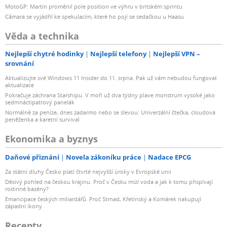
MotoGP: Martin proměnil pole position ve výhru v britském sprintu
Câmara se vyjádřil ke spekulacím, které ho pojí se sedačkou u Haasu
Věda a technika
Nejlepší chytré hodinky
Nejlepší telefony
Nejlepší VPN –
srovnání
Aktualizujte své Windows 11 Insider do 11. srpna. Pak už vám nebudou fungovat
aktualizace
Pokračuje záchrana Starshipu. V moři už dva týdny plave monstrum vysoké jako
sedmnáctipatrový panelák
Normálně za peníze, dnes zadarmo nebo se slevou: Univerzální čtečka, cloudová
peněženka a karetní survival
Ekonomika a byznys
Daňové přiznání
Novela zákoníku práce
Nadace EPCG
Za státní dluhy Česko platí čtvrté nejvyšší úroky v Evropské unii
Děsivý pohled na českou krajinu. Proč v Česku mizí voda a jak k tomu přispívají
rodinné bazény?
Emancipace českých miliardářů. Proč Strnad, Křetínský a Komárek nakupují
západní ikony
Recepty