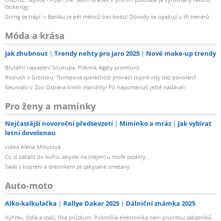
české ligy
Gning se trápí: v Baníku je pět měsíců bez bodu! Důvody se opakují u tří trenérů
Móda a krása
Jak zhubnout
Trendy nehty pro jaro 2025
Nové make-up trendy
Brutální napadení Soukupa. Právník Agáty promluvil
Rozruch v Grónsku: Trumpova společnost provádí ropné vrty bez povolení!
Neurvalci v Zoo Ostrava krmili mandrily! Po napomenutí ještě nadávali
Pro ženy a maminky
Nejčastější novoroční předsevzetí
Miminko a mráz
Jak vybírat
letní dovolenou
video Alena Mihulová
Co si zabalit do kufru, abyste na (nejen) u moře zazářily...
Salát s koprem a dresinkem ze zakysané smetany
Auto-moto
Alko-kalkulačka
Rallye Dakar 2025
Dálniční známka 2025
Výhřev, čidla a stačí, říká průzkum. Pokročilá elektronika není prioritou zákazníků