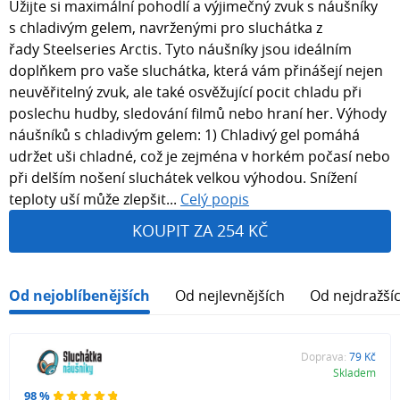
Užijte si maximální pohodlí a výjimečný zvuk s náušníky
s chladivým gelem, navrženými pro sluchátka z
řady Steelseries Arctis. Tyto náušníky jsou ideálním
doplňkem pro vaše sluchátka, která vám přinášejí nejen
neuvěřitelný zvuk, ale také osvěžující pocit chladu při
poslechu hudby, sledování filmů nebo hraní her. Výhody
náušníků s chladivým gelem: 1) Chladivý gel pomáhá
udržet uši chladné, což je zejména v horkém počasí nebo
při delším nošení sluchátek velkou výhodou. Snížení
teploty uší může zlepšit...
Celý popis
KOUPIT ZA 254 KČ
Od nejoblíbenějších
Od nejlevnějších
Od nejdražší
Doprava:
79 Kč
Skladem
98 %