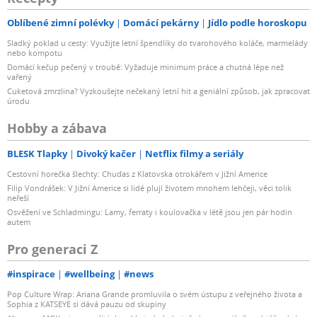
Oblíbené zimní polévky
Domácí pekárny
Jídlo podle horoskopu
Sladký poklad u cesty: Využijte letní špendlíky do tvarohového koláče, marmelády
nebo kompotu
Domácí kečup pečený v troubě: Vyžaduje minimum práce a chutná lépe než
vařený
Cuketová zmrzlina? Vyzkoušejte nečekaný letní hit a geniální způsob, jak zpracovat
úrodu
Hobby a zábava
BLESK Tlapky
Divoký kačer
Netflix filmy a seriály
Cestovní horečka šlechty: Chuďas z Klatovska otrokářem v Jižní Americe
Filip Vondrášek: V Jižní Americe si lidé plují životem mnohem lehčeji, věci tolik
neřeší
Osvěžení ve Schladmingu: Lamy, ferraty i koulovačka v létě jsou jen pár hodin
autem
Pro generaci Z
#inspirace
#wellbeing
#news
Pop Culture Wrap: Ariana Grande promluvila o svém ústupu z veřejného života a
Sophia z KATSEYE si dává pauzu od skupiny