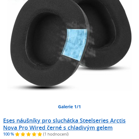
Galerie 1/1
Eses náušníky pro sluchátka Steelseries Arctis
Nova Pro Wired černé s chladivým gelem
100 %
(1 hodnocení)