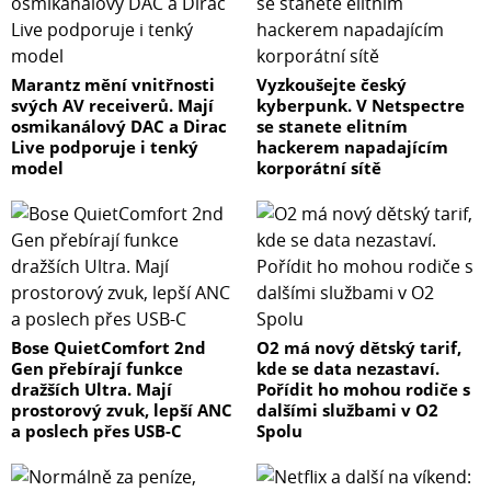
Marantz mění vnitřnosti
Vyzkoušejte český
svých AV receiverů. Mají
kyberpunk. V Netspectre
osmikanálový DAC a Dirac
se stanete elitním
Live podporuje i tenký
hackerem napadajícím
model
korporátní sítě
Bose QuietComfort 2nd
O2 má nový dětský tarif,
Gen přebírají funkce
kde se data nezastaví.
dražších Ultra. Mají
Pořídit ho mohou rodiče s
prostorový zvuk, lepší ANC
dalšími službami v O2
a poslech přes USB-C
Spolu