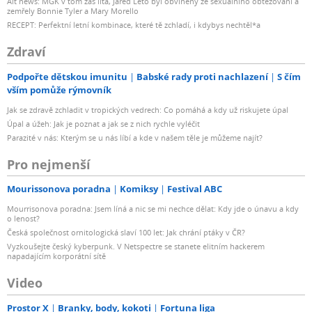
Alt news: MGK v tom zas lítá, Jared Leto byl obviněný ze sexuálního obtěžování a
zemřely Bonnie Tyler a Mary Morello
RECEPT: Perfektní letní kombinace, které tě zchladí, i kdybys nechtěl*a
Zdraví
Podpořte dětskou imunitu
Babské rady proti nachlazení
S čím
vším pomůže rýmovník
Jak se zdravě zchladit v tropických vedrech: Co pomáhá a kdy už riskujete úpal
Úpal a úžeh: Jak je poznat a jak se z nich rychle vyléčit
Parazité v nás: Kterým se u nás líbí a kde v našem těle je můžeme najít?
Pro nejmenší
Mourissonova poradna
Komiksy
Festival ABC
Mourrisonova poradna: Jsem líná a nic se mi nechce dělat: Kdy jde o únavu a kdy
o lenost?
Česká společnost ornitologická slaví 100 let: Jak chrání ptáky v ČR?
Vyzkoušejte český kyberpunk. V Netspectre se stanete elitním hackerem
napadajícím korporátní sítě
Video
Prostor X
Branky, body, kokoti
Fortuna liga