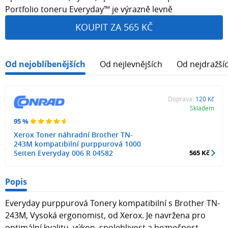
Portfolio toneru Everyday™ je výrazně levně
KOUPIT ZA 565 KČ
Od nejoblíbenějších
Od nejlevnějších
Od nejdražší
Doprava:
120 Kč
Skladem
95 %
Xerox Toner náhradní Brother TN-
243M kompatibilní purppurová 1000
Seiten Everyday 006 R 04582
565 Kč
Popis
Everyday purppurová Tonery kompatibilní s Brother TN-
243M, Vysoká ergonomist, od Xerox. Je navržena pro
optimální kvalitu, výkon, spolehlivost a bezpečnost.