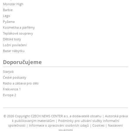
Monster High
Barbie
Lego
Pyžama
Kosmetika a parfémy
Teplákové soupravy
Dětské boty
Ložní povlečení
Bazar nábytku
Doporučujeme
Starjob
České podcasty
Rádio a zábava pro děti
Frekvence 1
Evropa 2
© 2026 Copyright CZECH NEWS CENTER a.s. a dodavatelé obsahu
Autorská práva
k publikovaným materiálům
Podmínky pro užívání služby informační
společnosti
Informace o zpracování osobních údajů
Cookies
Nastavení
soukromí