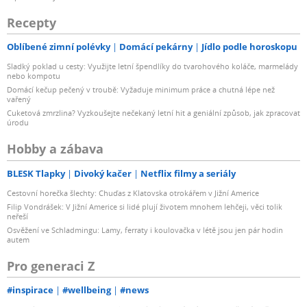
Recepty
Oblíbené zimní polévky
Domácí pekárny
Jídlo podle horoskopu
Sladký poklad u cesty: Využijte letní špendlíky do tvarohového koláče, marmelády
nebo kompotu
Domácí kečup pečený v troubě: Vyžaduje minimum práce a chutná lépe než
vařený
Cuketová zmrzlina? Vyzkoušejte nečekaný letní hit a geniální způsob, jak zpracovat
úrodu
Hobby a zábava
BLESK Tlapky
Divoký kačer
Netflix filmy a seriály
Cestovní horečka šlechty: Chuďas z Klatovska otrokářem v Jižní Americe
Filip Vondrášek: V Jižní Americe si lidé plují životem mnohem lehčeji, věci tolik
neřeší
Osvěžení ve Schladmingu: Lamy, ferraty i koulovačka v létě jsou jen pár hodin
autem
Pro generaci Z
#inspirace
#wellbeing
#news