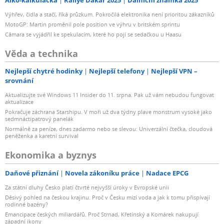
Výhřev, čidla a stačí, říká průzkum. Pokročilá elektronika není prioritou zákazníků
MotoGP: Martin proměnil pole position ve výhru v britském sprintu
Câmara se vyjádřil ke spekulacím, které ho pojí se sedačkou u Haasu
Věda a technika
Nejlepší chytré hodinky
Nejlepší telefony
Nejlepší VPN –
srovnání
Aktualizujte své Windows 11 Insider do 11. srpna. Pak už vám nebudou fungovat
aktualizace
Pokračuje záchrana Starshipu. V moři už dva týdny plave monstrum vysoké jako
sedmnáctipatrový panelák
Normálně za peníze, dnes zadarmo nebo se slevou: Univerzální čtečka, cloudová
peněženka a karetní survival
Ekonomika a byznys
Daňové přiznání
Novela zákoníku práce
Nadace EPCG
Za státní dluhy Česko platí čtvrté nejvyšší úroky v Evropské unii
Děsivý pohled na českou krajinu. Proč v Česku mizí voda a jak k tomu přispívají
rodinné bazény?
Emancipace českých miliardářů. Proč Strnad, Křetínský a Komárek nakupují
západní ikony