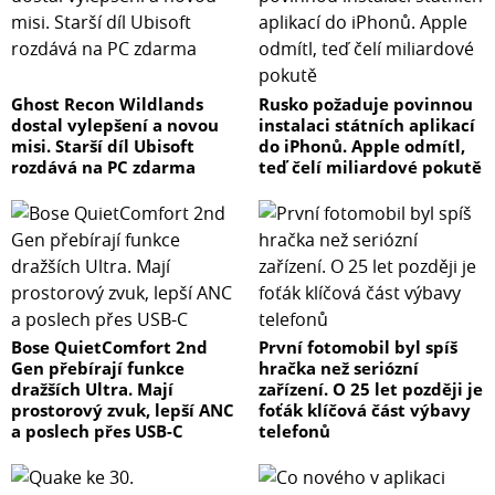
Ghost Recon Wildlands
Rusko požaduje povinnou
dostal vylepšení a novou
instalaci státních aplikací
misi. Starší díl Ubisoft
do iPhonů. Apple odmítl,
rozdává na PC zdarma
teď čelí miliardové pokutě
Bose QuietComfort 2nd
První fotomobil byl spíš
Gen přebírají funkce
hračka než seriózní
dražších Ultra. Mají
zařízení. O 25 let později je
prostorový zvuk, lepší ANC
foťák klíčová část výbavy
a poslech přes USB-C
telefonů