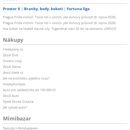
Prostor X
Branky, body, kokoti
Fortuna liga
Prague Pride vrcholí: Tisíce lidí v ulicích, jde duhový průvod! (8. srpna 2026)
Prague Pride vrcholí: Tisíce lidí v ulicích, jde duhový průvod! (8. srpna 2026)
Hra světel na fasádě slavné vily: Tugendhat slaví 25 let na seznamu UNESCO
Nákupy
hledejceny.cz
Zboží Živě
Osobní vozy
Zboží Dáma
zbozi.blesk.cz
Jak na prohlídku ojetého vozu?
HobbyKompas
Auto pro začátečníka do 100 000 Kč
Zboží Auto
Ojetá Škoda Octavia
Jak vybrat auto?
Mimibazar
Testujte s Mimibazarem