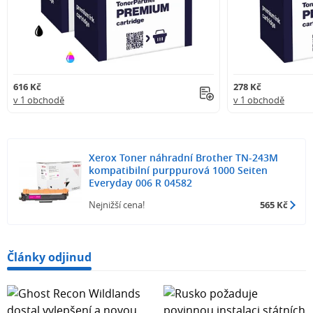
616 Kč
278 Kč
v 1 obchodě
v 1 obchodě
Xerox Toner náhradní Brother TN-243M
kompatibilní purppurová 1000 Seiten
Everyday 006 R 04582
Nejnižší cena!
565 Kč
Články odjinud