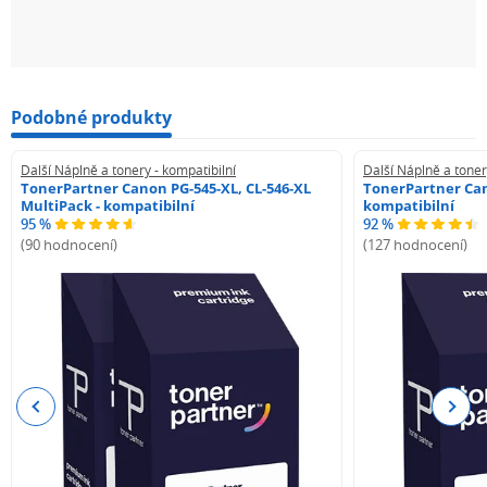
Podobné produkty
Další Náplně a tonery - kompatibilní
Další Náplně a toner
TonerPartner Canon PG-545-XL, CL-546-XL
TonerPartner Can
MultiPack - kompatibilní
kompatibilní
95 %
92 %
(90 hodnocení)
(127 hodnocení)
Previous
Next