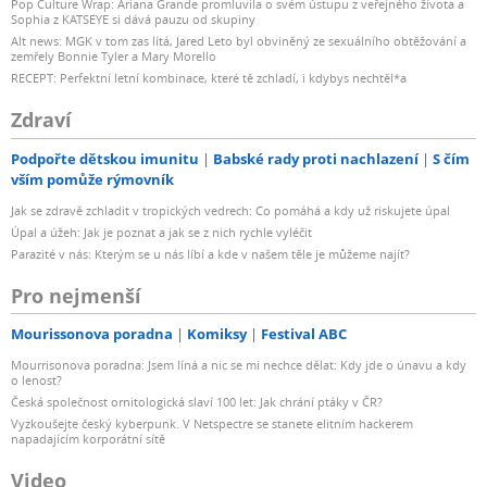
Pop Culture Wrap: Ariana Grande promluvila o svém ústupu z veřejného života a
Sophia z KATSEYE si dává pauzu od skupiny
Alt news: MGK v tom zas lítá, Jared Leto byl obviněný ze sexuálního obtěžování a
zemřely Bonnie Tyler a Mary Morello
RECEPT: Perfektní letní kombinace, které tě zchladí, i kdybys nechtěl*a
Zdraví
Podpořte dětskou imunitu
Babské rady proti nachlazení
S čím
vším pomůže rýmovník
Jak se zdravě zchladit v tropických vedrech: Co pomáhá a kdy už riskujete úpal
Úpal a úžeh: Jak je poznat a jak se z nich rychle vyléčit
Parazité v nás: Kterým se u nás líbí a kde v našem těle je můžeme najít?
Pro nejmenší
Mourissonova poradna
Komiksy
Festival ABC
Mourrisonova poradna: Jsem líná a nic se mi nechce dělat: Kdy jde o únavu a kdy
o lenost?
Česká společnost ornitologická slaví 100 let: Jak chrání ptáky v ČR?
Vyzkoušejte český kyberpunk. V Netspectre se stanete elitním hackerem
napadajícím korporátní sítě
Video