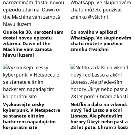
Quake ke 30. narozeninám
Co nového v aplikaci
dostal novou epizodu
WhatsApp. Ve skupinovém
zdarma. Dawn of the
chatu můžete používat
Machine vám zamotá
zmínku @všichni
hlavu iluzemi
Vyzkoušejte český
Netflix a další na víkend:
kyberpunk. V Netspectre
nový Ted Lasso a akční
se stanete elitním
Lioness. Ale především
hackerem napadajícím
horory Úkryt nebo past a
korporátní sítě
28 let poté: Chrám z kostí