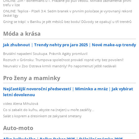
ONLINE: Zlín - Bohemians 0:1. Pražané po půli vedou. Mirvald zaznamenal první
trefu v lize
ONLINE: Teplice - Plzeň 3:4. Sedm branek v prvním poločase je vyrovnaný rekord
české ligy
Gning se trápí: v Baníku je pět měsíců bez bodu! Důvody se opakují u tří trenérů
Móda a krása
Jak zhubnout
Trendy nehty pro jaro 2025
Nové make-up trendy
Brutální napadení Soukupa. Právník Agáty promluvil
Rozruch v Grónsku: Trumpova společnost provádí ropné vrty bez povolení!
Neurvalci v Zoo Ostrava krmili mandrily! Po napomenutí ještě nadávali
Pro ženy a maminky
Nejčastější novoroční předsevzetí
Miminko a mráz
Jak vybírat
letní dovolenou
video Alena Mihulová
Co si zabalit do kufru, abyste na (nejen) u moře zazářily...
Salát s koprem a dresinkem ze zakysané smetany
Auto-moto
Alko-kalkulačka
Rallye Dakar 2025
Dálniční známka 2025