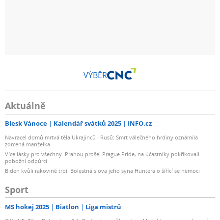
VÝBĚR
Aktuálně
Blesk Vánoce
Kalendář svátků 2025
INFO.cz
Navracel domů mrtvá těla Ukrajinců i Rusů: Smrt válečného hrdiny oznámila
zdrcená manželka
Více lásky pro všechny. Prahou prošel Prague Pride, na účastníky pokřikovali
pobožní odpůrci
Biden kvůli rakovině trpí! Bolestná slova jeho syna Huntera o šířící se nemoci
Sport
MS hokej 2025
Biatlon
Liga mistrů