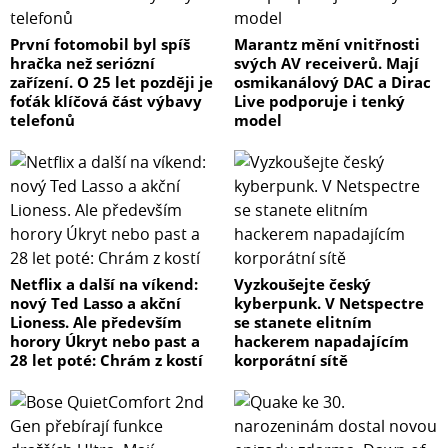
První fotomobil byl spíš
Marantz mění vnitřnosti
hračka než seriózní
svých AV receiverů. Mají
zařízení. O 25 let později je
osmikanálový DAC a Dirac
foťák klíčová část výbavy
Live podporuje i tenký
telefonů
model
Netflix a další na víkend:
Vyzkoušejte český
nový Ted Lasso a akční
kyberpunk. V Netspectre
Lioness. Ale především
se stanete elitním
horory Úkryt nebo past a
hackerem napadajícím
28 let poté: Chrám z kostí
korporátní sítě