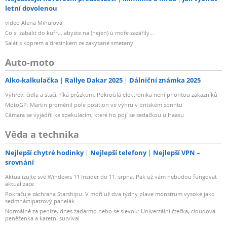
letní dovolenou
video Alena Mihulová
Co si zabalit do kufru, abyste na (nejen) u moře zazářily...
Salát s koprem a dresinkem ze zakysané smetany
Auto-moto
Alko-kalkulačka
Rallye Dakar 2025
Dálniční známka 2025
Výhřev, čidla a stačí, říká průzkum. Pokročilá elektronika není prioritou zákazníků
MotoGP: Martin proměnil pole position ve výhru v britském sprintu
Câmara se vyjádřil ke spekulacím, které ho pojí se sedačkou u Haasu
Věda a technika
Nejlepší chytré hodinky
Nejlepší telefony
Nejlepší VPN –
srovnání
Aktualizujte své Windows 11 Insider do 11. srpna. Pak už vám nebudou fungovat
aktualizace
Pokračuje záchrana Starshipu. V moři už dva týdny plave monstrum vysoké jako
sedmnáctipatrový panelák
Normálně za peníze, dnes zadarmo nebo se slevou: Univerzální čtečka, cloudová
peněženka a karetní survival