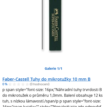
Galerie 1/1
Faber-Castell Tuhy do mikrotužky 10 mm B
0 %
(0 hodnocení)
p span style="font-size: 16px;"Náhradní tuhy trvrdosti B
do mikrotužek o průměru 1,0mm. Balení obsahuje 12 ks
tuh, s nízkou lámavostí./span/p p span style="font-size:
16px;"span lucida="" style=""Nenalezli jste zde odpověď