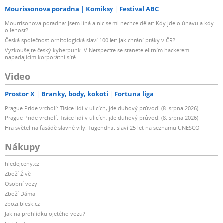
Mourissonova poradna
Komiksy
Festival ABC
Mourrisonova poradna: Jsem líná a nic se mi nechce dělat: Kdy jde o únavu a kdy
o lenost?
Česká společnost ornitologická slaví 100 let: Jak chrání ptáky v ČR?
Vyzkoušejte český kyberpunk. V Netspectre se stanete elitním hackerem
napadajícím korporátní sítě
Video
Prostor X
Branky, body, kokoti
Fortuna liga
Prague Pride vrcholí: Tisíce lidí v ulicích, jde duhový průvod! (8. srpna 2026)
Prague Pride vrcholí: Tisíce lidí v ulicích, jde duhový průvod! (8. srpna 2026)
Hra světel na fasádě slavné vily: Tugendhat slaví 25 let na seznamu UNESCO
Nákupy
hledejceny.cz
Zboží Živě
Osobní vozy
Zboží Dáma
zbozi.blesk.cz
Jak na prohlídku ojetého vozu?