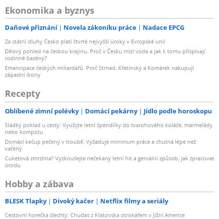
Ekonomika a byznys
Daňové přiznání
Novela zákoníku práce
Nadace EPCG
Za státní dluhy Česko platí čtvrté nejvyšší úroky v Evropské unii
Děsivý pohled na českou krajinu. Proč v Česku mizí voda a jak k tomu přispívají
rodinné bazény?
Emancipace českých miliardářů. Proč Strnad, Křetínský a Komárek nakupují
západní ikony
Recepty
Oblíbené zimní polévky
Domácí pekárny
Jídlo podle horoskopu
Sladký poklad u cesty: Využijte letní špendlíky do tvarohového koláče, marmelády
nebo kompotu
Domácí kečup pečený v troubě: Vyžaduje minimum práce a chutná lépe než
vařený
Cuketová zmrzlina? Vyzkoušejte nečekaný letní hit a geniální způsob, jak zpracovat
úrodu
Hobby a zábava
BLESK Tlapky
Divoký kačer
Netflix filmy a seriály
Cestovní horečka šlechty: Chuďas z Klatovska otrokářem v Jižní Americe