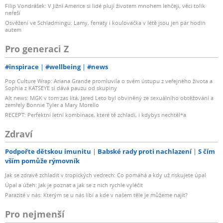
Filip Vondrášek: V Jižní Americe si lidé plují životem mnohem lehčeji, věci tolik
neřeší
Osvěžení ve Schladmingu: Lamy, ferraty i koulovačka v létě jsou jen pár hodin
autem
Pro generaci Z
#inspirace
#wellbeing
#news
Pop Culture Wrap: Ariana Grande promluvila o svém ústupu z veřejného života a
Sophia z KATSEYE si dává pauzu od skupiny
Alt news: MGK v tom zas lítá, Jared Leto byl obviněný ze sexuálního obtěžování a
zemřely Bonnie Tyler a Mary Morello
RECEPT: Perfektní letní kombinace, které tě zchladí, i kdybys nechtěl*a
Zdraví
Podpořte dětskou imunitu
Babské rady proti nachlazení
S čím
vším pomůže rýmovník
Jak se zdravě zchladit v tropických vedrech: Co pomáhá a kdy už riskujete úpal
Úpal a úžeh: Jak je poznat a jak se z nich rychle vyléčit
Parazité v nás: Kterým se u nás líbí a kde v našem těle je můžeme najít?
Pro nejmenší