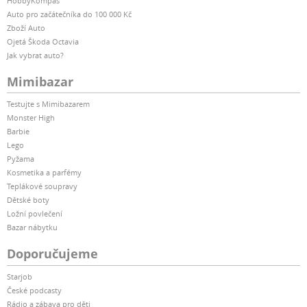
HobbyKompas
Auto pro začátečníka do 100 000 Kč
Zboží Auto
Ojetá Škoda Octavia
Jak vybrat auto?
Mimibazar
Testujte s Mimibazarem
Monster High
Barbie
Lego
Pyžama
Kosmetika a parfémy
Teplákové soupravy
Dětské boty
Ložní povlečení
Bazar nábytku
Doporučujeme
Starjob
České podcasty
Rádio a zábava pro děti