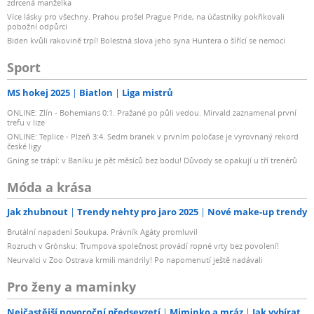
zdrcená manželka
Více lásky pro všechny. Prahou prošel Prague Pride, na účastníky pokřikovali
pobožní odpůrci
Biden kvůli rakovině trpí! Bolestná slova jeho syna Huntera o šířící se nemoci
Sport
MS hokej 2025
Biatlon
Liga mistrů
ONLINE: Zlín - Bohemians 0:1. Pražané po půli vedou. Mirvald zaznamenal první
trefu v lize
ONLINE: Teplice - Plzeň 3:4. Sedm branek v prvním poločase je vyrovnaný rekord
české ligy
Gning se trápí: v Baníku je pět měsíců bez bodu! Důvody se opakují u tří trenérů
Móda a krása
Jak zhubnout
Trendy nehty pro jaro 2025
Nové make-up trendy
Brutální napadení Soukupa. Právník Agáty promluvil
Rozruch v Grónsku: Trumpova společnost provádí ropné vrty bez povolení!
Neurvalci v Zoo Ostrava krmili mandrily! Po napomenutí ještě nadávali
Pro ženy a maminky
Nejčastější novoroční předsevzetí
Miminko a mráz
Jak vybírat