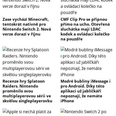
Zase vychází Minecraft,
CMF Clip Pro se připnou
tentokrát nativně pro
přímo na ucho. Otevřená
Nintendo Switch 2. Nová
sluchátka mají LDAC
verze dorazí v říjnu
kodek a ovládací kolečko
na pouzdře
Recenze hry Splatoon
Modré bubliny iMessage i
Raiders. Nintendo
pro Android. Díky této
proměnilo svou
aplikaci už jablíčkáři
multiplayerovou sérii ve
nepoznají, že nemáte
skvělou singleplayerovku
iPhone