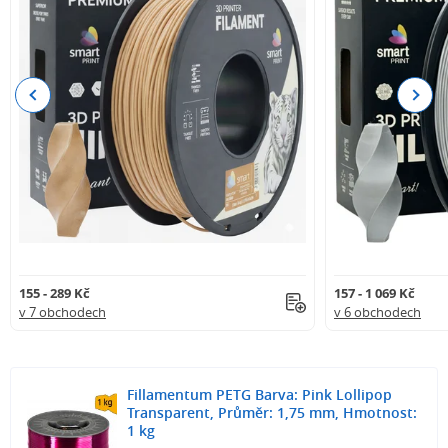
Previous
Next
155 - 289 Kč
157 - 1 069 Kč
v 7 obchodech
v 6 obchodech
Fillamentum PETG Barva: Pink Lollipop
Transparent, Průměr: 1,75 mm, Hmotnost:
1 kg