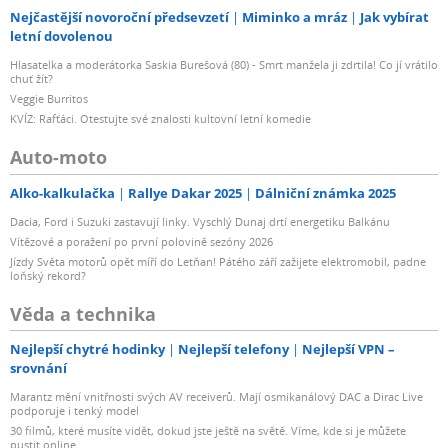
Nejčastější novoroční předsevzetí
Miminko a mráz
Jak vybírat
letní dovolenou
Hlasatelka a moderátorka Saskia Burešová (80) - Smrt manžela ji zdrtila! Co jí vrátilo
chuť žít?
Veggie Burritos
KVÍZ: Rafťáci. Otestujte své znalosti kultovní letní komedie
Auto-moto
Alko-kalkulačka
Rallye Dakar 2025
Dálniční známka 2025
Dacia, Ford i Suzuki zastavují linky. Vyschlý Dunaj drtí energetiku Balkánu
Vítězové a poražení po první polovině sezóny 2026
Jízdy Světa motorů opět míří do Letňan! Pátého září zažijete elektromobil, padne
loňský rekord?
Věda a technika
Nejlepší chytré hodinky
Nejlepší telefony
Nejlepší VPN –
srovnání
Marantz mění vnitřnosti svých AV receiverů. Mají osmikanálový DAC a Dirac Live
podporuje i tenký model
30 filmů, které musíte vidět, dokud jste ještě na světě. Víme, kde si je můžete
pustit online