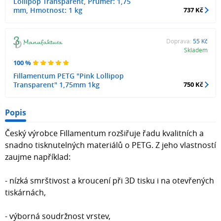
Lollipop Transparent, Průměr: 1,75
mm, Hmotnost: 1 kg
737 Kč
Doprava:
55 Kč
Skladem
100 %
Fillamentum PETG "Pink Lollipop
Transparent" 1,75mm 1kg
750 Kč
Popis
Český výrobce Fillamentum rozšiřuje řadu kvalitních a
snadno tisknutelných materiálů o PETG. Z jeho vlastností
zaujme například:
- nízká smrštivost a kroucení při 3D tisku i na otevřených
tiskárnách,
- výborná soudržnost vrstev,