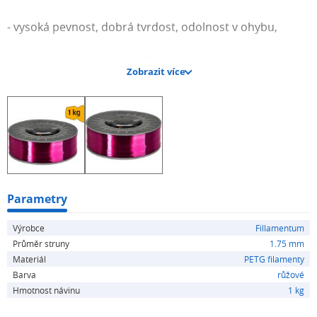
- vysoká pevnost, dobrá tvrdost, odolnost v ohybu,
- teplotní odolnost až do 70 °C,
Zobrazit více
- nízká úroveň uvolňovaných zplodin,
- chemická odolnost vůči vodě, kyselinám, zásadám a
alkoholům,
- průhlednost (u transparentních variant) a lesk povrchu,
Parametry
- bezpečnost pro aplikace přicházející do styku s
Výrobce
Fillamentum
potravinami (podle nařízení EU; týká se samotného
Průměr struny
1.75 mm
materiálu),
Materiál
PETG filamenty
Barva
růžové
- bezpečnost z pohledu elektrického a elektronického
Hmotnost návinu
1 kg
vybavení,