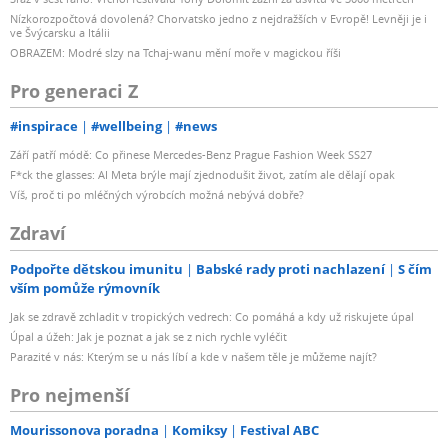
Nízkorozpočtová dovolená? Chorvatsko jedno z nejdražších v Evropě! Levněji je i
ve Švýcarsku a Itálii
OBRAZEM: Modré slzy na Tchaj-wanu mění moře v magickou říši
Pro generaci Z
#inspirace
#wellbeing
#news
Září patří módě: Co přinese Mercedes-Benz Prague Fashion Week SS27
F*ck the glasses: AI Meta brýle mají zjednodušit život, zatím ale dělají opak
Víš, proč ti po mléčných výrobcích možná nebývá dobře?
Zdraví
Podpořte dětskou imunitu
Babské rady proti nachlazení
S čím
vším pomůže rýmovník
Jak se zdravě zchladit v tropických vedrech: Co pomáhá a kdy už riskujete úpal
Úpal a úžeh: Jak je poznat a jak se z nich rychle vyléčit
Parazité v nás: Kterým se u nás líbí a kde v našem těle je můžeme najít?
Pro nejmenší
Mourissonova poradna
Komiksy
Festival ABC