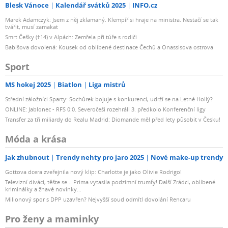
Blesk Vánoce
Kalendář svátků 2025
INFO.cz
Marek Adamczyk: Jsem z něj zklamaný. Klempíř si hraje na ministra. Nestačí se tak
tvářit, musí zamakat
Smrt Češky (†14) v Alpách: Zemřela při túře s rodiči
Babišova dovolená: Kousek od oblíbené destinace Čechů a Onassisova ostrova
Sport
MS hokej 2025
Biatlon
Liga mistrů
Střední záložníci Sparty: Sochůrek bojuje s konkurencí, udrží se na Letné Hollý?
ONLINE: Jablonec - RFS 0:0. Severočeši rozehráli 3. předkolo Konferenční ligy
Transfer za tři miliardy do Realu Madrid: Diomande měl před lety působit v Česku!
Móda a krása
Jak zhubnout
Trendy nehty pro jaro 2025
Nové make-up trendy
Gottova dcera zveřejnila nový klip: Charlotte je jako Olivie Rodrigo!
Televizní diváci, těšte se... Prima vytasila podzimní trumfy! Další Zrádci, oblíbené
kriminálky a žhavé novinky...
Milionový spor s DPP uzavřen? Nejvyšší soud odmítl dovolání Rencaru
Pro ženy a maminky