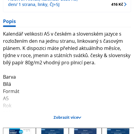
den/ 1 strana, linky, ČJ+SJ
416 Kč
Popis
Kalendář velikosti A5 v českém a slovenském jazyce s
rozložením den na jednu stranu, linkovaný s časovým
plánem. K dispozici máte přehled aktuálního měsíce,
týdne v roce, jmenin a státních svátků. česky & slovensky
bílý papír 80g/m2 vhodný pro plnicí pera.
Barva
Bílá
Formát
A5
Rok
2026
Zobrazit více
Kalendář
Den / 1 strana