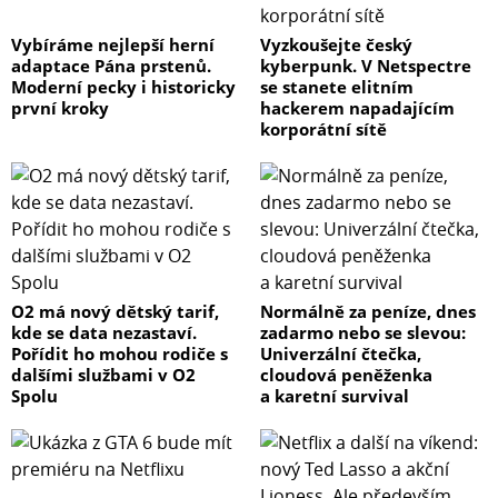
Vybíráme nejlepší herní
Vyzkoušejte český
adaptace Pána prstenů.
kyberpunk. V Netspectre
Moderní pecky i historicky
se stanete elitním
první kroky
hackerem napadajícím
korporátní sítě
O2 má nový dětský tarif,
Normálně za peníze, dnes
kde se data nezastaví.
zadarmo nebo se slevou:
Pořídit ho mohou rodiče s
Univerzální čtečka,
dalšími službami v O2
cloudová peněženka
Spolu
a karetní survival