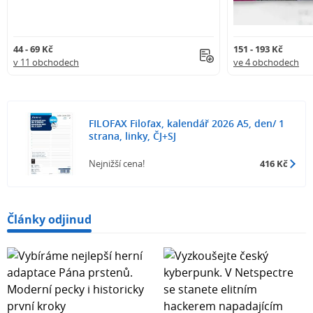
44 - 69 Kč
151 - 193 Kč
v 11 obchodech
ve 4 obchodech
FILOFAX Filofax, kalendář 2026 A5, den/ 1
strana, linky, ČJ+SJ
Nejnižší cena!
416 Kč
Články odjinud