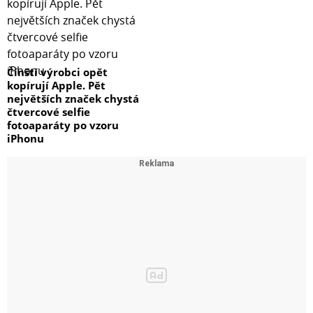
Čínští výrobci opět
kopírují Apple. Pět
největších značek chystá
čtvercové selfie
fotoaparáty po vzoru
iPhonu