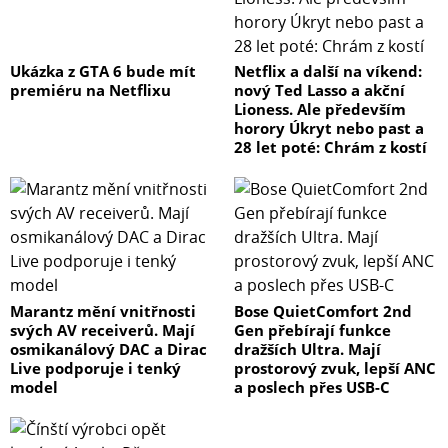
Ukázka z GTA 6 bude mít
Netflix a další na víkend:
premiéru na Netflixu
nový Ted Lasso a akční
Lioness. Ale především
horory Úkryt nebo past a
28 let poté: Chrám z kostí
Marantz mění vnitřnosti
Bose QuietComfort 2nd
svých AV receiverů. Mají
Gen přebírají funkce
osmikanálový DAC a Dirac
dražších Ultra. Mají
Live podporuje i tenký
prostorový zvuk, lepší ANC
model
a poslech přes USB-C