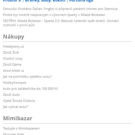
Fanoušci čínského Dalian Yingbo si připravili parádní choreo pro Stanciua
Priske byl hodně nespokojen s výkonem Sparty v Mladé Boleslavi
SESTŘIH: Mladá Boleslav - Sparta 2:0. Bezzubí Letenští opět ztratili. Domácí
rozhodli v první půli
Nákupy
hledejceny.cz
Zboží Živě
Osobní vozy
Zboží Dáma
zbozi.blesk.cz
Jak na prohlídku ojetého vozu?
HobbyKompas
Auto pro začátečníka do 100 000 Kč
Zboží Auto
Ojetá Škoda Octavia
Jak vybrat auto?
Mimibazar
Testujte s Mimibazarem
Monster High