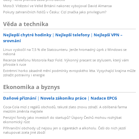
Moto3: Vítězství ve Velké Británii nakonec vybojoval David Almansa
Pokuty zahraničních řidičů v Česku: Cizí značka jako privilegium?
Věda a technika
Nejlepší chytré hodinky
Nejlepší telefony
Nejlepší VPN –
srovnání
Linux vyskočil na 7,5 % dle Statcounteru. Jenže hromadný úprk z Windows se
nekoná
Recenze telefonu Motorola Razr Fold. Výkonný pracant se stylusem, který vám
přiroste k ruce
Extrémní horko zásadně mění podmínky evropského léta. Vysychající krajina může
zdražit potraviny i energie
Ekonomika a byznys
Daňové přiznání
Novela zákoníku práce
Nadace EPCG
Coca-Cola mizí z regálů obchodů, tekuté zlato znovu zdraží. A oblíbená farma
mezitím změnila majitele
Penzijní fondy jako investoři do startupů? Úspory Čechů mohou rozhýbat
ekonomický růst
Příhraniční obchody už nejsou jen o cigaretách a alkoholu. Češi do nich jezdí
nakupovat zcela jiné zboží