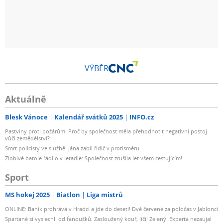
VÝBĚR
Aktuálně
Blesk Vánoce
Kalendář svátků 2025
INFO.cz
Pastviny proti požárům. Proč by společnost měla přehodnotit negativní postoj
vůči zemědělství?
Smrt policisty ve službě: Jána zabil řidič v protisměru
Zlobivé batole řádilo v letadle: Společnost zrušila let všem cestujícím!
Sport
MS hokej 2025
Biatlon
Liga mistrů
ONLINE: Baník prohrává v Hradci a jde do deseti! Dvě červené za poločas v Jablonci
Sparťané si vyslechli od fanoušků. Zasloužený kouř, líčil Zelený. Experta nezaujal