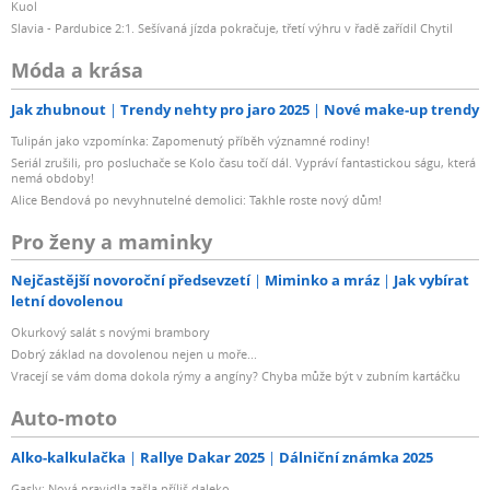
Kuol
Slavia - Pardubice 2:1. Sešívaná jízda pokračuje, třetí výhru v řadě zařídil Chytil
Móda a krása
Jak zhubnout
Trendy nehty pro jaro 2025
Nové make-up trendy
Tulipán jako vzpomínka: Zapomenutý příběh významné rodiny!
Seriál zrušili, pro posluchače se Kolo času točí dál. Vypráví fantastickou ságu, která
nemá obdoby!
Alice Bendová po nevyhnutelné demolici: Takhle roste nový dům!
Pro ženy a maminky
Nejčastější novoroční předsevzetí
Miminko a mráz
Jak vybírat
letní dovolenou
Okurkový salát s novými brambory
Dobrý základ na dovolenou nejen u moře...
Vracejí se vám doma dokola rýmy a angíny? Chyba může být v zubním kartáčku
Auto-moto
Alko-kalkulačka
Rallye Dakar 2025
Dálniční známka 2025
Gasly: Nová pravidla zašla příliš daleko