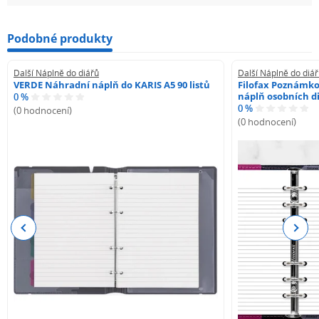
Podobné produkty
Další Náplně do diářů
Další Náplně do diá
VERDE Náhradní náplň do KARIS A5 90 listů
Filofax Poznámko
náplň osobních di
0 %
0 %
(0 hodnocení)
(0 hodnocení)
Previous
Next