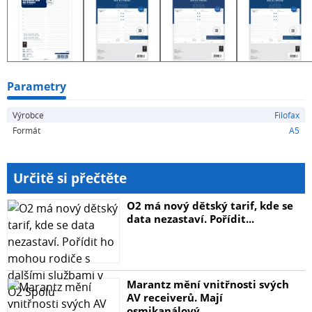
Parametry
Výrobce
Filofax
Formát
A5
Určitě si přečtěte
O2 má nový dětský tarif, kde se
data nezastaví. Pořídit...
Marantz mění vnitřnosti svých
AV receiverů. Mají
osmikanálový...