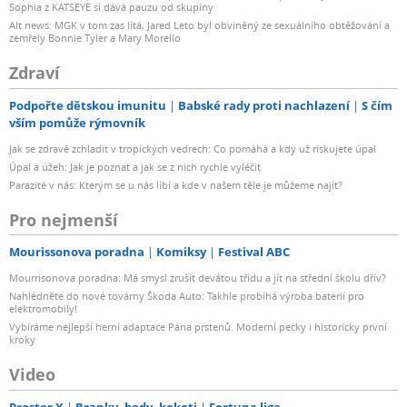
Sophia z KATSEYE si dává pauzu od skupiny
Alt news: MGK v tom zas lítá, Jared Leto byl obviněný ze sexuálního obtěžování a
zemřely Bonnie Tyler a Mary Morello
Zdraví
Podpořte dětskou imunitu
Babské rady proti nachlazení
S čím
vším pomůže rýmovník
Jak se zdravě zchladit v tropických vedrech: Co pomáhá a kdy už riskujete úpal
Úpal a úžeh: Jak je poznat a jak se z nich rychle vyléčit
Parazité v nás: Kterým se u nás líbí a kde v našem těle je můžeme najít?
Pro nejmenší
Mourissonova poradna
Komiksy
Festival ABC
Mourrisonova poradna: Má smysl zrušit devátou třídu a jít na střední školu dřív?
Nahlédněte do nové továrny Škoda Auto: Takhle probíhá výroba baterií pro
elektromobily!
Vybíráme nejlepší herní adaptace Pána prstenů. Moderní pecky i historicky první
kroky
Video
Prostor X
Branky, body, kokoti
Fortuna liga