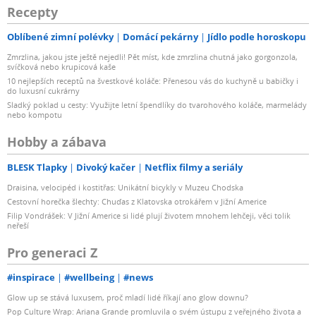
Recepty
Oblíbené zimní polévky
Domácí pekárny
Jídlo podle horoskopu
Zmrzlina, jakou jste ještě nejedli! Pět míst, kde zmrzlina chutná jako gorgonzola,
svíčková nebo krupicová kaše
10 nejlepších receptů na švestkové koláče: Přenesou vás do kuchyně u babičky i
do luxusní cukrárny
Sladký poklad u cesty: Využijte letní špendlíky do tvarohového koláče, marmelády
nebo kompotu
Hobby a zábava
BLESK Tlapky
Divoký kačer
Netflix filmy a seriály
Draisina, velocipéd i kostitřas: Unikátní bicykly v Muzeu Chodska
Cestovní horečka šlechty: Chuďas z Klatovska otrokářem v Jižní Americe
Filip Vondrášek: V Jižní Americe si lidé plují životem mnohem lehčeji, věci tolik
neřeší
Pro generaci Z
#inspirace
#wellbeing
#news
Glow up se stává luxusem, proč mladí lidé říkají ano glow downu?
Pop Culture Wrap: Ariana Grande promluvila o svém ústupu z veřejného života a