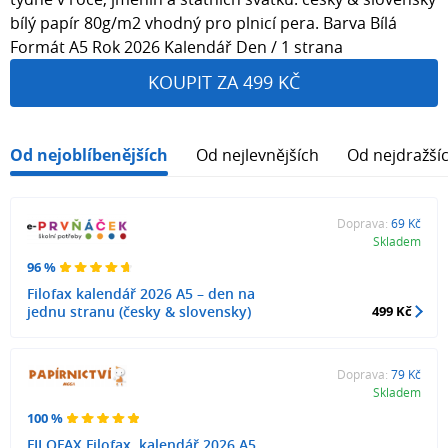
bílý papír 80g/m2 vhodný pro plnicí pera. Barva Bílá
Formát A5 Rok 2026 Kalendář Den / 1 strana
KOUPIT ZA 499 KČ
Od nejoblíbenějších
Od nejlevnějších
Od nejdražší
Doprava:
69 Kč
Skladem
96 %
Filofax kalendář 2026 A5 – den na
jednu stranu (česky & slovensky)
499 Kč
Doprava:
79 Kč
Skladem
100 %
FILOFAX Filofax, kalendář 2026 A5,