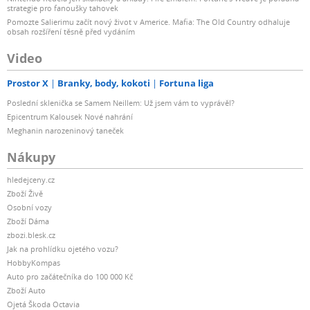
strategie pro fanoušky tahovek
Pomozte Salierimu začít nový život v Americe. Mafia: The Old Country odhaluje
obsah rozšíření těsně před vydáním
Video
Prostor X
Branky, body, kokoti
Fortuna liga
Poslední sklenička se Samem Neillem: Už jsem vám to vyprávěl?
Epicentrum Kalousek Nové nahrání
Meghanin narozeninový taneček
Nákupy
hledejceny.cz
Zboží Živě
Osobní vozy
Zboží Dáma
zbozi.blesk.cz
Jak na prohlídku ojetého vozu?
HobbyKompas
Auto pro začátečníka do 100 000 Kč
Zboží Auto
Ojetá Škoda Octavia