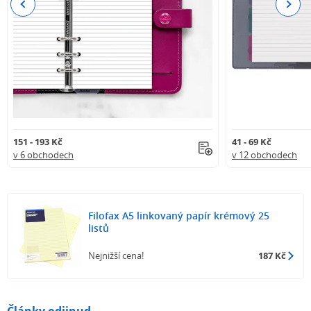
Previous
Next
151 - 193 Kč
41 - 69 Kč
v 6 obchodech
v 12 obchodech
Filofax A5 linkovaný papír krémový 25
listů
Nejnižší cena!
187 Kč