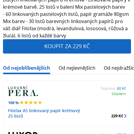
krémové barvě. 25 listů v balení Mix pastelových barev
- 60 linkovaných pastelových listů, papír gramáže 80gsm
Mix barev - 30 listů barevných linkovaných papírů pro
váš diář Filofax (modrá, levandulová, lososová, růžová a
žlutá). 6 listů od každé barvy
KOUPIT ZA 229 KČ
Od nejoblíbenějších
Od nejlevnějších
Od nejdražší
Doprava:
60 Kč
Skladem
100 %
Filofax A5 linkovaný papír krémový
25 listů
229 Kč