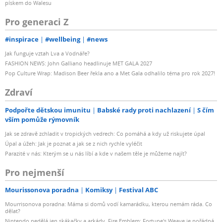
pískem do Walesu
Pro generaci Z
#inspirace
#wellbeing
#news
Jak funguje vztah Lva a Vodnáře?
FASHION NEWS: John Galliano headlinuje MET GALA 2027
Pop Culture Wrap: Madison Beer řekla ano a Met Gala odhalilo téma pro rok 2027!
Zdraví
Podpořte dětskou imunitu
Babské rady proti nachlazení
S čím
vším pomůže rýmovník
Jak se zdravě zchladit v tropických vedrech: Co pomáhá a kdy už riskujete úpal
Úpal a úžeh: Jak je poznat a jak se z nich rychle vyléčit
Parazité v nás: Kterým se u nás líbí a kde v našem těle je můžeme najít?
Pro nejmenší
Mourissonova poradna
Komiksy
Festival ABC
Mourrisonova poradna: Máma si domů vodí kamarádku, kterou nemám ráda. Co
dělat?
Nintendo nedělá jen skákačky a arkády. Fire Emblem: Fortune's Weave je pořádná