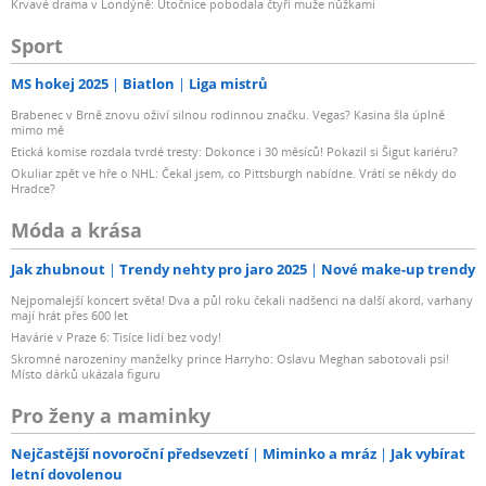
Krvavé drama v Londýně: Útočnice pobodala čtyři muže nůžkami
Sport
MS hokej 2025
Biatlon
Liga mistrů
Brabenec v Brně znovu oživí silnou rodinnou značku. Vegas? Kasina šla úplně
mimo mě
Etická komise rozdala tvrdé tresty: Dokonce i 30 měsíců! Pokazil si Šigut kariéru?
Okuliar zpět ve hře o NHL: Čekal jsem, co Pittsburgh nabídne. Vrátí se někdy do
Hradce?
Móda a krása
Jak zhubnout
Trendy nehty pro jaro 2025
Nové make-up trendy
Nejpomalejší koncert světa! Dva a půl roku čekali nadšenci na další akord, varhany
mají hrát přes 600 let
Havárie v Praze 6: Tisíce lidí bez vody!
Skromné narozeniny manželky prince Harryho: Oslavu Meghan sabotovali psi!
Místo dárků ukázala figuru
Pro ženy a maminky
Nejčastější novoroční předsevzetí
Miminko a mráz
Jak vybírat
letní dovolenou