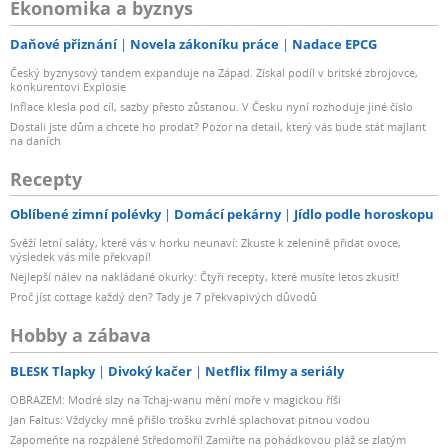
Ekonomika a byznys
Daňové přiznání
Novela zákoníku práce
Nadace EPCG
Český byznysový tandem expanduje na Západ. Získal podíl v britské zbrojovce,
konkurentovi Explosie
Inflace klesla pod cíl, sazby přesto zůstanou. V Česku nyní rozhoduje jiné číslo
Dostali jste dům a chcete ho prodat? Pozor na detail, který vás bude stát majlant
na daních
Recepty
Oblíbené zimní polévky
Domácí pekárny
Jídlo podle horoskopu
Svěží letní saláty, které vás v horku neunaví: Zkuste k zelenině přidat ovoce,
výsledek vás mile překvapí!
Nejlepší nálev na nakládané okurky: Čtyři recepty, které musíte letos zkusit!
Proč jíst cottage každý den? Tady je 7 překvapivých důvodů
Hobby a zábava
BLESK Tlapky
Divoký kačer
Netflix filmy a seriály
OBRAZEM: Modré slzy na Tchaj-wanu mění moře v magickou říši
Jan Faltus: Vždycky mně přišlo trošku zvrhlé splachovat pitnou vodou
Zapomeňte na rozpálené Středomoří! Zamiřte na pohádkovou pláž se zlatým