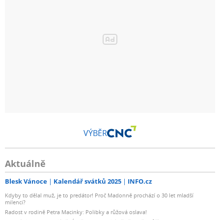
VÝBĚR
Aktuálně
Blesk Vánoce
Kalendář svátků 2025
INFO.cz
Kdyby to dělal muž, je to predátor! Proč Madonně prochází o 30 let mladší
milenci?
Radost v rodině Petra Macinky: Polibky a růžová oslava!