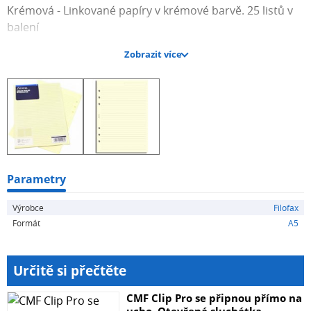
Krémová - Linkované papíry v krémové barvě. 25 listů v
balení
Zobrazit více
Mix pastelových barev - 60 linkovaných pastelových listů,
papír gramáže 80gsm
Mix barev - 30 listů barevných linkovaných papírů pro
váš diář Filofax (modrá, levandulová, lososová, růžová a
žlutá). 6 listů od každé barvy
Parametry
Výrobce
Filofax
Formát
A5
Určitě si přečtěte
CMF Clip Pro se připnou přímo na
ucho. Otevřená sluchátka...