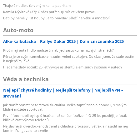
Thajské nudle s červeným kari a paprikami
Kamila Nývltová (37): Občas potřebuji mít ve všem pravdu...
Děti by neměly jíst houby! Je to pravda? Záleží na věku a množství
Auto-moto
Alko-kalkulačka
Rallye Dakar 2025
Dálniční známka 2025
Proč mají auta hrdlo nádrže či nabíjecí zásuvku na různých stranách?
Pérez je se svým comebackem zatím velmi spokojen. Dokázal jsem, že stále patřím
k nejlepším, říká
Hledáme zlatý ročník: 25 let vývoje asistentů a emisních systémů v autech
Věda a technika
Nejlepší chytré hodinky
Nejlepší telefony
Nejlepší VPN –
srovnání
Jak dobře vybrat bezdrátová sluchátka. Velká zajistí ticho a pohodlí, s malými
klidně můžete sportovat
První fotomobil byl spíš hračka než seriózní zařízení. O 25 let později je foťák
klíčová část výbavy telefonů
Nejslavnější overclocker odstranil z chladiče procesoru větrák a nasadil na něj
komín. Fungovalo to skvěle