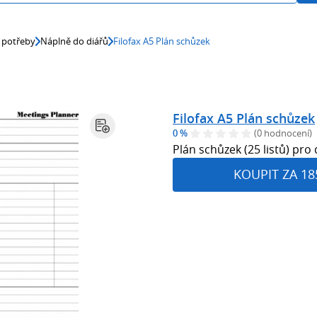
 potřeby
Náplně do diářů
Filofax A5 Plán schůzek
Filofax A5 Plán schůzek
0 %
(0 hodnocení)
Plán schůzek (25 listů) pro d
KOUPIT ZA 18