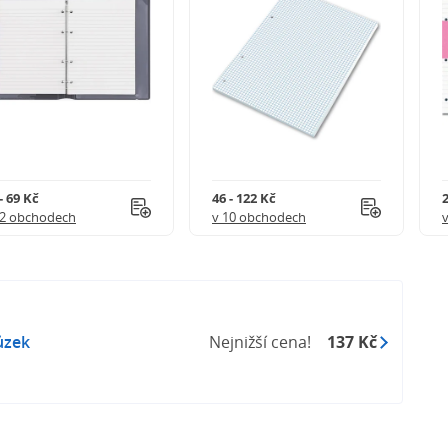
- 69 Kč
46 - 122 Kč
2
12 obchodech
v 10 obchodech
ůzek
Nejnižší cena!
137 Kč