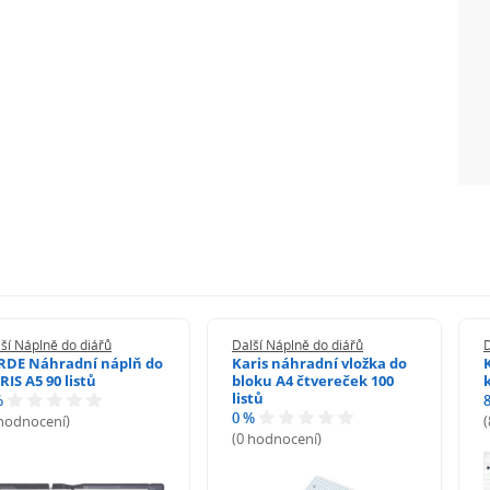
ší Náplně do diářů
Další Náplně do diářů
D
RDE Náhradní náplň do
Karis náhradní vložka do
RIS A5 90 listů
bloku A4 čtvereček 100
listů
%
0 %
 hodnocení)
(0 hodnocení)