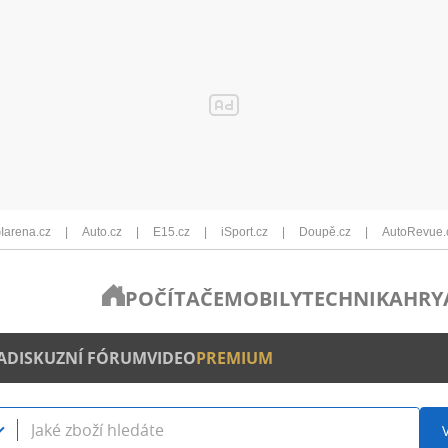
Iarena.cz
Auto.cz
E15.cz
iSport.cz
Doupě.cz
AutoRevue.
POČÍTAČE
MOBILY
TECHNIKA
HRY
A
DISKUZNÍ FÓRUM
VIDEO
PREMIUM