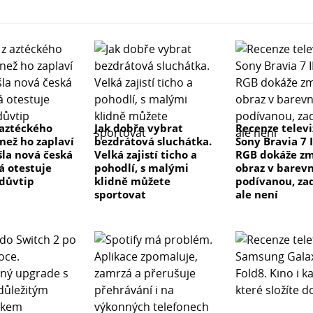
 aztéckého
Jak dobře vybrat
Recenze telev
než ho zaplaví
bezdrátová sluchátka.
Sony Bravia 7 I
šla nová česká
Velká zajistí ticho a
RGB dokáže z
á otestuje
pohodlí, s malými
obraz v barev
 důvtip
klidně můžete
podívanou, za
sportovat
ale není