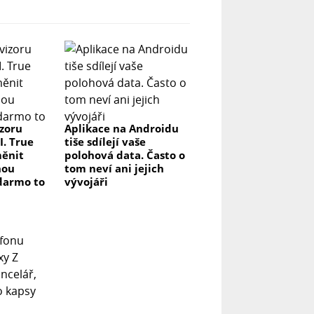
izoru
Aplikace na Androidu
I. True
tiše sdílejí vaše
měnit
polohová data. Často o
nou
tom neví ani jejich
darmo to
vývojáři