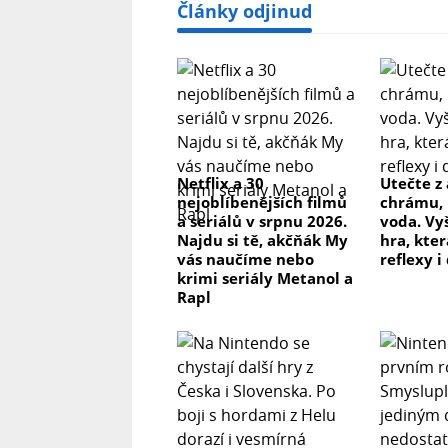
Články odjinud
Netflix a 30
Utečte z
nejoblíbenějších filmů
chrámu, 
a seriálů v srpnu 2026.
voda. Vy
Najdu si tě, akčňák My
hra, kter
vás naučíme nebo
reflexy i
krimi seriály Metanol a
Rapl