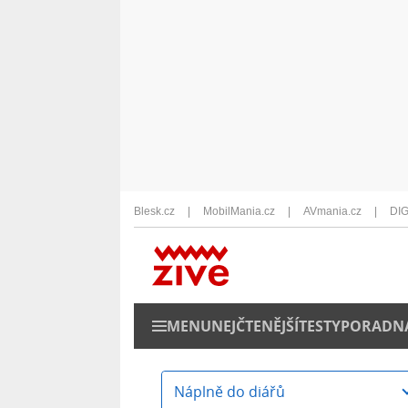
Blesk.cz
MobilMania.cz
AVmania.cz
DIG
MENU
NEJČTENĚJŠÍ
TESTY
PORADN
Náplně do diářů