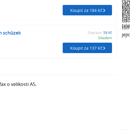
Koupit za 184 Kč
án schůzek
Doprava:
59 Kč
Skladem
Koupit za 137 Kč
fax o velikosti A5.