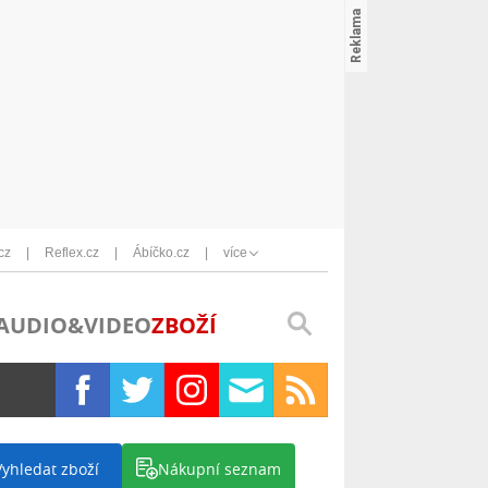
cz
Reflex.cz
Ábíčko.cz
více
AUDIO&VIDEO
ZBOŽÍ
Vyhledat zboží
Nákupní seznam