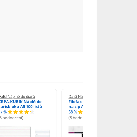
alší Náplně do diářů
Další Náplně do diářů
KRPA-KUBIK Náplň do
Filofax Průhledná obálka
karisbloku A5 100 listů
na zip A6
87 %
58 %
(8 hodnocení)
(3 hodnocení)