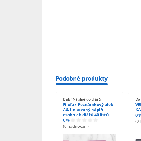
Podobné produkty
 Náplně do diářů
Další Náplně do diářů
Dal
s náhradní vložka do
Filofax Poznámkový blok
VE
u A6 linka 100 listů
A6, linkovaný náplň
KA
osobních diářů 40 listů
0 
0 %
odnocení)
(0
(0 hodnocení)