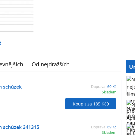
2
evnějších
Od nejdražších
Ur
án schůzek
Doprava:
60 Kč
Skladem
Koupit za 185 Kč
án schůzek 341315
Doprava:
69 Kč
Skladem