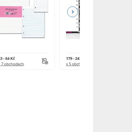
Next
3 - 64 Kč
179 - 243 Kč
v 7 obchodech
v 5 obchodech