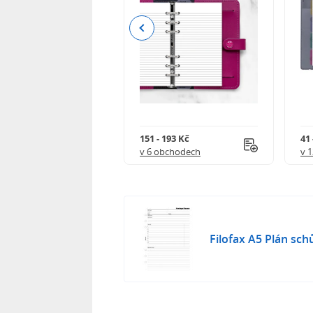
Previous
59 Kč
151 - 193 Kč
41 
 obchodech
v 6 obchodech
v 
Filofax A5 Plán sch