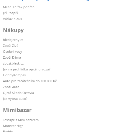
Milan Knížák pohřeb
Jiří Pospíšil
Václav Klaus
Nákupy
hledejceny.cz
Zboží Živě
Osobní vozy
Zboží Dáma
zbozi.blesk.cz
Jak na prohlídku ojetého vozu?
HobbyKompas
Auto pro začátečníka do 100 000 Kč
Zboží Auto
Ojetá Škoda Octavia
Jak vybrat auto?
Mimibazar
Testujte s Mimibazarem
Monster High
Barbie