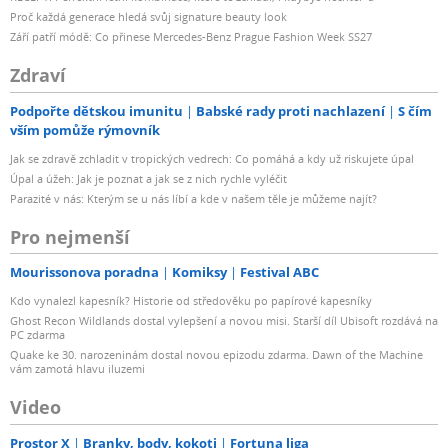
Proč každá generace hledá svůj signature beauty look
Září patří módě: Co přinese Mercedes-Benz Prague Fashion Week SS27
Zdraví
Podpořte dětskou imunitu
Babské rady proti nachlazení
S čím
vším pomůže rýmovník
Jak se zdravě zchladit v tropických vedrech: Co pomáhá a kdy už riskujete úpal
Úpal a úžeh: Jak je poznat a jak se z nich rychle vyléčit
Parazité v nás: Kterým se u nás líbí a kde v našem těle je můžeme najít?
Pro nejmenší
Mourissonova poradna
Komiksy
Festival ABC
Kdo vynalezl kapesník? Historie od středověku po papírové kapesníky
Ghost Recon Wildlands dostal vylepšení a novou misi. Starší díl Ubisoft rozdává na
PC zdarma
Quake ke 30. narozeninám dostal novou epizodu zdarma. Dawn of the Machine
vám zamotá hlavu iluzemi
Video
Prostor X
Branky, body, kokoti
Fortuna liga