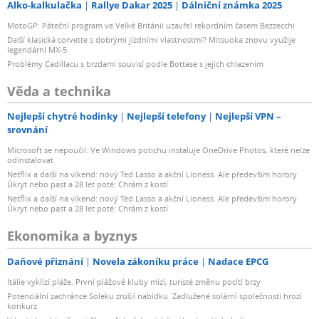
Alko-kalkulačka
Rallye Dakar 2025
Dálniční známka 2025
MotoGP: Páteční program ve Velké Británii uzavřel rekordním časem Bezzecchi
Další klasická corvette s dobrými jízdními vlastnostmi? Mitsuoka znovu využije
legendární MX-5
Problémy Cadillacu s brzdami souvisí podle Bottase s jejich chlazením
Věda a technika
Nejlepší chytré hodinky
Nejlepší telefony
Nejlepší VPN –
srovnání
Microsoft se nepoučil. Ve Windows potichu instaluje OneDrive Photos, které nelze
odinstalovat
Netflix a další na víkend: nový Ted Lasso a akční Lioness. Ale především horory
Úkryt nebo past a 28 let poté: Chrám z kostí
Netflix a další na víkend: nový Ted Lasso a akční Lioness. Ale především horory
Úkryt nebo past a 28 let poté: Chrám z kostí
Ekonomika a byznys
Daňové přiznání
Novela zákoníku práce
Nadace EPCG
Itálie vyklízí pláže. První plážové kluby mizí, turisté změnu pocítí brzy
Potenciální zachránce Soleku zrušil nabídku. Zadlužené solární společnosti hrozí
konkurz