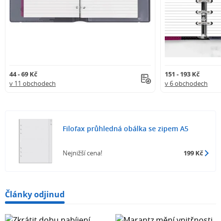
44 - 69 Kč
151 - 193 Kč
v 11 obchodech
v 6 obchodech
Filofax průhledná obálka se zipem A5
Nejnižší cena!
199 Kč
Články odjinud