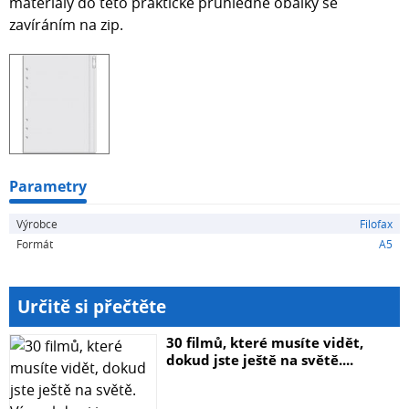
materiály do této praktické průhledné obálky se
zavíráním na zip.
Parametry
Výrobce
Filofax
Formát
A5
Určitě si přečtěte
30 filmů, které musíte vidět,
dokud jste ještě na světě....