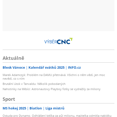
VÝBĚR
Aktuálně
Blesk Vánoce
Kalendář svátků 2025
INFO.cz
Marek Adamczyk: Problém na DAMU přetrvává. Všichni o něm vědí, jen moc
nevědí, co s ním
Brutální útok v Tanvaldu: Několik pobodaných
Nahotinky na Měsíci: Astronautovy Playboy fotky se vydražily za miliony
Sport
MS hokej 2025
Biatlon
Liga mistrů
Ostuda pro Dynamo. Odhlášení béčka za půl milionu, majitelka odmítla nabídku