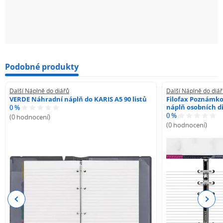
Podobné produkty
Další Náplně do diářů
Další Náplně do diá
VERDE Náhradní náplň do KARIS A5 90 listů
Filofax Poznámko
náplň osobních di
0 %
0 %
(0 hodnocení)
(0 hodnocení)
Previous
Next