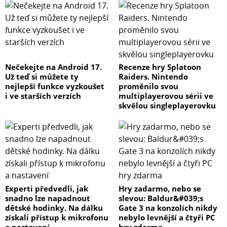
Nečekejte na Android 17.
Recenze hry Splatoon
Už teď si můžete ty
Raiders. Nintendo
nejlepší funkce vyzkoušet
proměnilo svou
i ve starších verzích
multiplayerovou sérii ve
skvělou singleplayerovku
Experti předvedli, jak
Hry zadarmo, nebo se
snadno lze napadnout
slevou: Baldur&#039;s
dětské hodinky. Na dálku
Gate 3 na konzolích nikdy
získali přístup k mikrofonu
nebylo levnější a čtyři PC