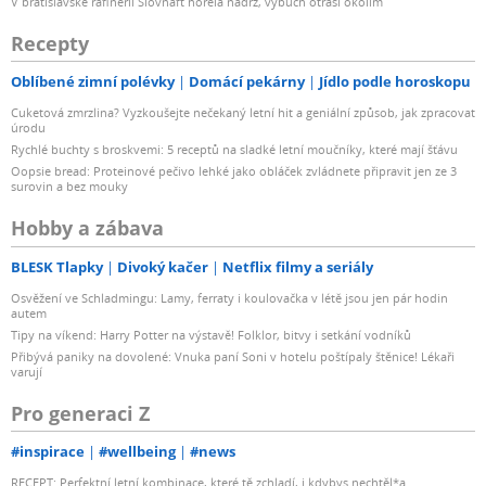
V bratislavské rafinerii Slovnaft hořela nádrž, výbuch otřásl okolím
Recepty
Oblíbené zimní polévky
Domácí pekárny
Jídlo podle horoskopu
Cuketová zmrzlina? Vyzkoušejte nečekaný letní hit a geniální způsob, jak zpracovat
úrodu
Rychlé buchty s broskvemi: 5 receptů na sladké letní moučníky, které mají šťávu
Oopsie bread: Proteinové pečivo lehké jako obláček zvládnete připravit jen ze 3
surovin a bez mouky
Hobby a zábava
BLESK Tlapky
Divoký kačer
Netflix filmy a seriály
Osvěžení ve Schladmingu: Lamy, ferraty i koulovačka v létě jsou jen pár hodin
autem
Tipy na víkend: Harry Potter na výstavě! Folklor, bitvy i setkání vodníků
Přibývá paniky na dovolené: Vnuka paní Soni v hotelu poštípaly štěnice! Lékaři
varují
Pro generaci Z
#inspirace
#wellbeing
#news
RECEPT: Perfektní letní kombinace, které tě zchladí, i kdybys nechtěl*a