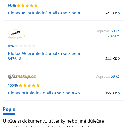
98 %
Filofax A5 průhledná obálka se zipem
245 Kč
Doprava:
69 Kč
Skladem
0 %
Filofax A5 průhledná obálka se zipem
343618
244 Kč
Doprava:
59 Kč
100 %
Filofax průhledná obálka se zipem A5
199 Kč
Popis
Uložte si dokumenty, účtenky nebo jiné důležité