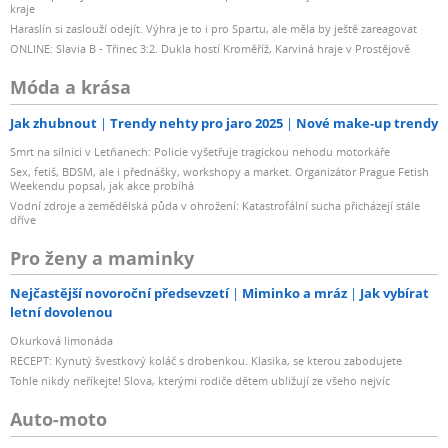
kraje
Haraslín si zaslouží odejít. Výhra je to i pro Spartu, ale měla by ještě zareagovat
ONLINE: Slavia B - Třinec 3:2. Dukla hostí Kroměříž, Karviná hraje v Prostějově
Móda a krása
Jak zhubnout
Trendy nehty pro jaro 2025
Nové make-up trendy
Smrt na silnici v Letňanech: Policie vyšetřuje tragickou nehodu motorkáře
Sex, fetiš, BDSM, ale i přednášky, workshopy a market. Organizátor Prague Fetish
Weekendu popsal, jak akce probíhá
Vodní zdroje a zemědělská půda v ohrožení: Katastrofální sucha přicházejí stále
dříve
Pro ženy a maminky
Nejčastější novoroční předsevzetí
Miminko a mráz
Jak vybírat
letní dovolenou
Okurková limonáda
RECEPT: Kynutý švestkový koláč s drobenkou. Klasika, se kterou zabodujete
Tohle nikdy neříkejte! Slova, kterými rodiče dětem ubližují ze všeho nejvíc
Auto-moto