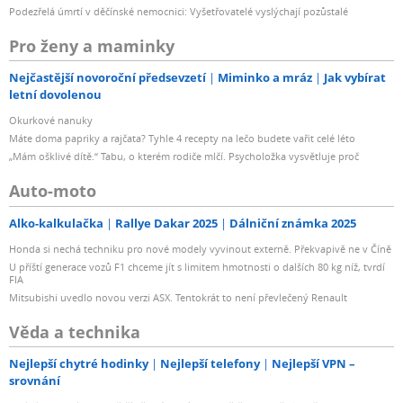
Podezřelá úmrtí v děčínské nemocnici: Vyšetřovatelé vyslýchají pozůstalé
Pro ženy a maminky
Nejčastější novoroční předsevzetí
Miminko a mráz
Jak vybírat
letní dovolenou
Okurkové nanuky
Máte doma papriky a rajčata? Tyhle 4 recepty na lečo budete vařit celé léto
„Mám ošklivé dítě.“ Tabu, o kterém rodiče mlčí. Psycholožka vysvětluje proč
Auto-moto
Alko-kalkulačka
Rallye Dakar 2025
Dálniční známka 2025
Honda si nechá techniku pro nové modely vyvinout externě. Překvapivě ne v Číně
U příští generace vozů F1 chceme jít s limitem hmotnosti o dalších 80 kg níž, tvrdí
FIA
Mitsubishi uvedlo novou verzi ASX. Tentokrát to není převlečený Renault
Věda a technika
Nejlepší chytré hodinky
Nejlepší telefony
Nejlepší VPN –
srovnání