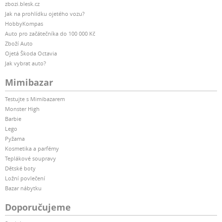
zbozi.blesk.cz
Jak na prohlídku ojetého vozu?
HobbyKompas
Auto pro začátečníka do 100 000 Kč
Zboží Auto
Ojetá Škoda Octavia
Jak vybrat auto?
Mimibazar
Testujte s Mimibazarem
Monster High
Barbie
Lego
Pyžama
Kosmetika a parfémy
Teplákové soupravy
Dětské boty
Ložní povlečení
Bazar nábytku
Doporučujeme