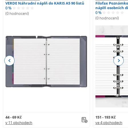
VERDE Náhradní náplň do KARIS A5 90 listů
Filofax Poznámko
náplň osobních di
0 %
0 %
(0 hodnocení)
(0 hodnocení)
Previous
Next
44 - 69 Kč
151 - 193 Kč
v 11 obchodech
ve 4 obchodech