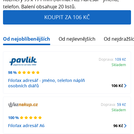
telefon. Balení obsahuje 20 listů.
KOUPIT ZA 106 KČ
Od nejoblíbenějších
Od nejlevnějších
Od nejdražší
Doprava:
109 Kč
Skladem
98 %
Filofax adresář - jméno, telefon náplň
osobních diářů
106 Kč
Doprava:
59 Kč
Skladem
100 %
Filofax adresář A6
96 Kč