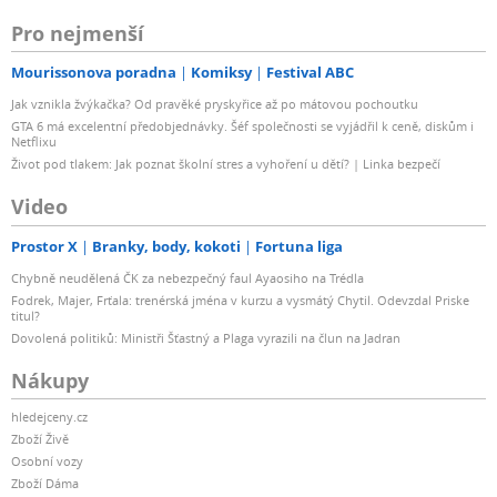
Pro nejmenší
Mourissonova poradna
Komiksy
Festival ABC
Jak vznikla žvýkačka? Od pravěké pryskyřice až po mátovou pochoutku
GTA 6 má excelentní předobjednávky. Šéf společnosti se vyjádřil k ceně, diskům i
Netflixu
Život pod tlakem: Jak poznat školní stres a vyhoření u dětí? | Linka bezpečí
Video
Prostor X
Branky, body, kokoti
Fortuna liga
Chybně neudělená ČK za nebezpečný faul Ayaosiho na Trédla
Fodrek, Majer, Frťala: trenérská jména v kurzu a vysmátý Chytil. Odevzdal Priske
titul?
Dovolená politiků: Ministři Šťastný a Plaga vyrazili na člun na Jadran
Nákupy
hledejceny.cz
Zboží Živě
Osobní vozy
Zboží Dáma