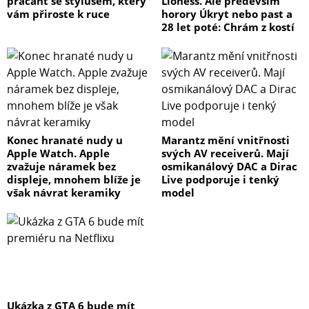
pracant se stylusem, který
Lioness. Ale především
vám přiroste k ruce
horory Úkryt nebo past a
28 let poté: Chrám z kostí
Konec hranaté nudy u
Marantz mění vnitřnosti
Apple Watch. Apple
svých AV receiverů. Mají
zvažuje náramek bez
osmikanálový DAC a Dirac
displeje, mnohem blíže je
Live podporuje i tenký
však návrat keramiky
model
Ukázka z GTA 6 bude mít