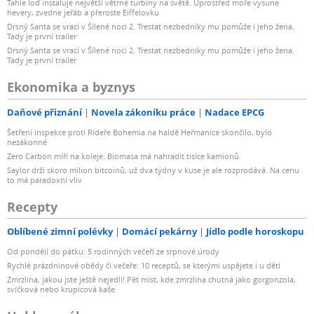
Tahle loď instaluje největší větrné turbíny na světě. Uprostřed moře vysune
hevery, zvedne jeřáb a přeroste Eiffelovku
Drsný Santa se vrací v Šílené noci 2. Trestat nezbedníky mu pomůže i jeho žena.
Tady je první trailer
Drsný Santa se vrací v Šílené noci 2. Trestat nezbedníky mu pomůže i jeho žena.
Tady je první trailer
Ekonomika a byznys
Daňové přiznání
Novela zákoníku práce
Nadace EPCG
Šetření inspekce proti Rideře Bohemia na haldě Heřmanice skončilo, bylo
nezákonné
Zero Carbon míří na koleje. Biomasa má nahradit tisíce kamionů
Saylor drží skoro milion bitcoinů, už dva týdny v kuse je ale rozprodává. Na cenu
to má paradoxní vliv
Recepty
Oblíbené zimní polévky
Domácí pekárny
Jídlo podle horoskopu
Od pondělí do pátku: 5 rodinných večeří ze srpnové úrody
Rychlé prázdninové obědy či večeře: 10 receptů, se kterými uspějete i u dětí
Zmrzlina, jakou jste ještě nejedli! Pět míst, kde zmrzlina chutná jako gorgonzola,
svíčková nebo krupicová kaše