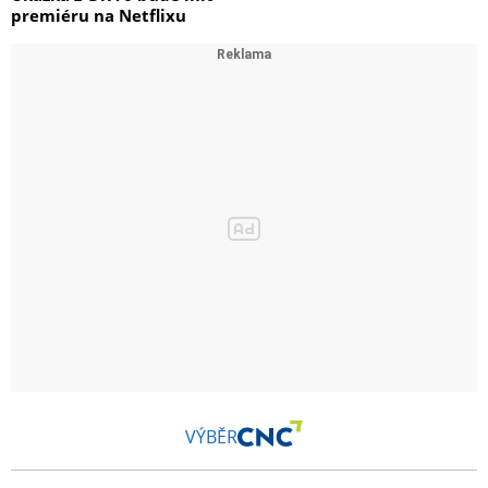
premiéru na Netflixu
VÝBĚR