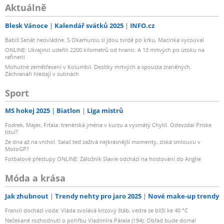
Aktuálně
Blesk Vánoce
Kalendář svátků 2025
INFO.cz
Babiš Senát neovládne. S Okamurou si jdou tvrdě po krku, Macinka vycouval
ONLINE: Ukrajinci udeřili 2200 kilometrů od hranic. A 13 mrtvých po útoku na
rafinerii
Mohutné zemětřesení v Kolumbii: Desítky mrtvých a spousta zraněných.
Záchranáři hledají v sutinách
Sport
MS hokej 2025
Biatlon
Liga mistrů
Fodrek, Majer, Frťala: trenérská jména v kurzu a vysmátý Chytil. Odevzdal Priske
titul?
Ze dna až na vrchol. Salač teď zažívá nejkrásnější momenty, získá smlouvu v
MotoGP?
Fotbalové přestupy ONLINE: Záložník Slavie odchází na hostování do Anglie
Móda a krása
Jak zhubnout
Trendy nehty pro jaro 2025
Nové make-up trendy
Francii dochází voda: Vláda svolává krizový štáb, vedra se blíží ke 40 °C
Nečekané rozhodnutí o pohřbu Vladimíra Párala (†94): Obřad bude doma!