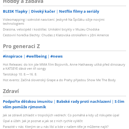
Hobby a zábava
BLESK Tlapky
Divoký kačer
Netflix filmy a seriály
Videomapping i scénické nasvícení. Jeskyně Na Špičáku ožije novými
technologiemi
Draisina, velocipéd i kostitřas: Unikátní bicykly v Muzeu Chodska
Cestovní horečka šlechty: Chuďas z Klatovska otrokářem v Jižní Americe
Pro generaci Z
#inspirace
#wellbeing
#news
Hot Releases: do kin jde MMA film Bojovník, Anne Hathaway utíká před dinosaury
a KATSEYE dává ven tři songy
Tarotskop 10. 8.—16. 8.
Hot events: Začíná slovenský Grape a do Prahy přijedou Show Me The Body
Zdraví
Podpořte dětskou imunitu
Babské rady proti nachlazení
S čím
vším pomůže rýmovník
Jak se zdravě zchladit v tropických vedrech: Co pomáhá a kdy už riskujete úpal
Úpal a úžeh: Jak je poznat a jak se z nich rychle vyléčit
Parazité v nás: Kterým se u nás líbí a kde v našem těle je můžeme najít?