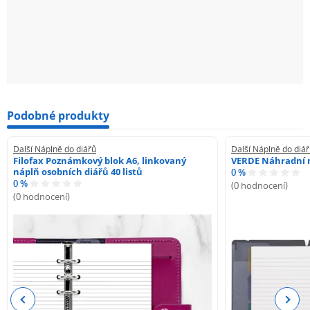
Podobné produkty
Další Náplně do diářů
Další Náplně do diá
Filofax Poznámkový blok A6, linkovaný
VERDE Náhradní n
náplň osobních diářů 40 listů
0 %
0 %
(0 hodnocení)
(0 hodnocení)
Previous
Next