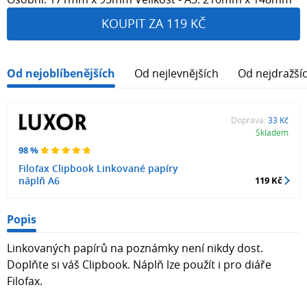
KOUPIT ZA 119 KČ
Od nejoblíbenějších
Od nejlevnějších
Od nejdražší
Doprava:
33 Kč
Skladem
98 %
Filofax Clipbook Linkované papíry
náplň A6
119 Kč
Popis
Linkovaných papírů na poznámky není nikdy dost.
Doplňte si váš Clipbook. Náplň lze použít i pro diáře
Filofax.