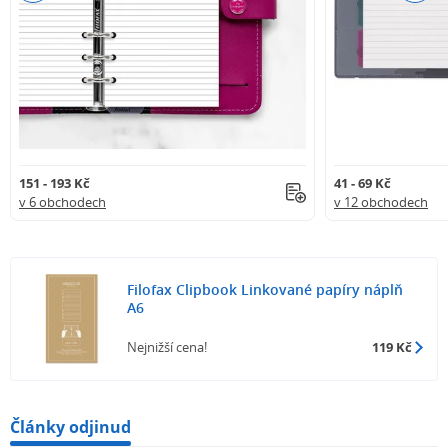
151 - 193 Kč
41 - 69 Kč
v 6 obchodech
v 12 obchodech
Filofax Clipbook Linkované papíry náplň
A6
Nejnižší cena!
119 Kč
Články odjinud