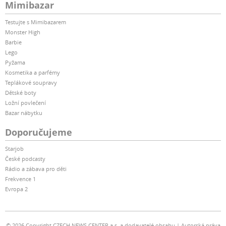
Mimibazar
Testujte s Mimibazarem
Monster High
Barbie
Lego
Pyžama
Kosmetika a parfémy
Teplákové soupravy
Dětské boty
Ložní povlečení
Bazar nábytku
Doporučujeme
Starjob
České podcasty
Rádio a zábava pro děti
Frekvence 1
Evropa 2
© 2026 Copyright CZECH NEWS CENTER a.s. a dodavatelé obsahu
Autorská práva