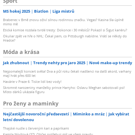
Sport
MS hokej 2025
Biatlon
Liga mistrů
Brabenec v Brně znovu oživí silnou rodinnou značku. Vegas? Kasina šla úplně
mimo mě
Etická komise rozdala tvrdé tresty: Dokonce i 30 měsíců! Pokazil si Šigut kariéru?
Okuliar zpět ve hře o NHL: Čekal jsem, co Pittsburgh nabídne. Vrátí se někdy do
Hradce?
Móda a krása
Jak zhubnout
Trendy nehty pro jaro 2025
Nové make-up trendy
Nejpomalejší koncert světa! Dva a půl roku čekali nadšenci na další akord, varhany
mají hrát přes 600 let
Havárie v Praze 6: Tisíce lidí bez vody!
Skromné narozeniny manželky prince Harryho: Oslavu Meghan sabotovali psi!
Místo dárků ukázala figuru
Pro ženy a maminky
Nejčastější novoroční předsevzetí
Miminko a mráz
Jak vybírat
letní dovolenou
Thajské nudle s červeným kari a paprikami
Kamila Nývltová (37): Občas potřebuji mít ve všem pravdu...