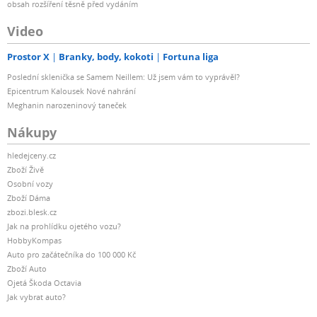
obsah rozšíření těsně před vydáním
Video
Prostor X
Branky, body, kokoti
Fortuna liga
Poslední sklenička se Samem Neillem: Už jsem vám to vyprávěl?
Epicentrum Kalousek Nové nahrání
Meghanin narozeninový taneček
Nákupy
hledejceny.cz
Zboží Živě
Osobní vozy
Zboží Dáma
zbozi.blesk.cz
Jak na prohlídku ojetého vozu?
HobbyKompas
Auto pro začátečníka do 100 000 Kč
Zboží Auto
Ojetá Škoda Octavia
Jak vybrat auto?