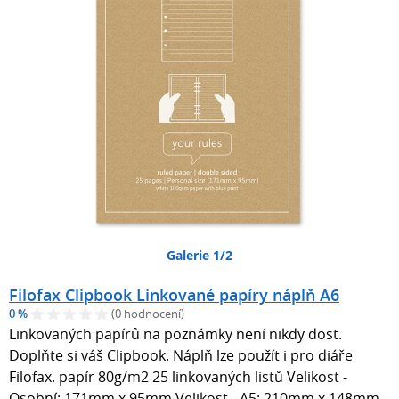
Galerie 1/2
Filofax Clipbook Linkované papíry náplň A6
0 %
(0 hodnocení)
Linkovaných papírů na poznámky není nikdy dost.
Doplňte si váš Clipbook. Náplň lze použít i pro diáře
Filofax. papír 80g/m2 25 linkovaných listů Velikost -
Osobní: 171mm x 95mm Velikost - A5: 210mm x 148mm