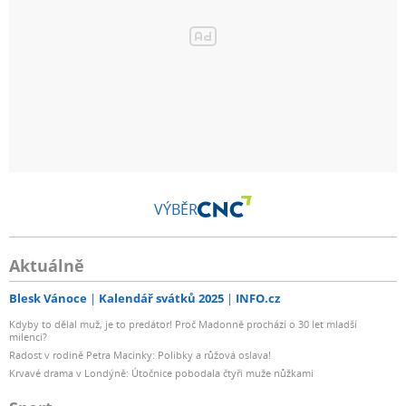
VÝBĚR
Aktuálně
Blesk Vánoce
Kalendář svátků 2025
INFO.cz
Kdyby to dělal muž, je to predátor! Proč Madonně prochází o 30 let mladší
milenci?
Radost v rodině Petra Macinky: Polibky a růžová oslava!
Krvavé drama v Londýně: Útočnice pobodala čtyři muže nůžkami