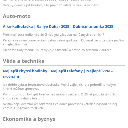
Děti by neměly jíst houby! Je to pravda? Záleží na věku a množství
Auto-moto
Alko-kalkulačka
Rallye Dakar 2025
Dálniční známka 2025
Proč mají auta hrdlo nádrže či nabíjecí zásuvku na různých stranách?
Pérez je se svým comebackem zatím velmi spokojen. Dokázal jsem, že stále patřím
k nejlepším, říká
Hledáme zlatý ročník: 25 let vývoje asistentů a emisních systémů v autech
Věda a technika
Nejlepší chytré hodinky
Nejlepší telefony
Nejlepší VPN –
srovnání
Jak dobře vybrat bezdrátová sluchátka. Velká zajistí ticho a pohodlí, s malými
klidně můžete sportovat
První fotomobil byl spíš hračka než seriózní zařízení. O 25 let později je foťák
klíčová část výbavy telefonů
Nejslavnější overclocker odstranil z chladiče procesoru větrák a nasadil na něj
komín. Fungovalo to skvěle
Ekonomika a byznys