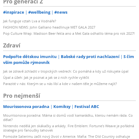
Pro generaci Z
#inspirace
#wellbeing
#news
Jak funguje vztah Lva a Vodnáře?
FASHION NEWS: John Galliano headlinuje MET GALA 2027
Pop Culture Wrap: Madison Beer řekla ano a Met Gala odhalilo téma pro rok 2027!
Zdraví
Podpořte dětskou imunitu
Babské rady proti nachlazení
S čím
vším pomůže rýmovník
Jak se zdravě zchladit v tropických vedrech: Co pomáhá a kdy už riskujete úpal
Úpal a úžeh: Jak je poznat a jak se z nich rychle vyléčit
Parazité v nás: Kterým se u nás líbí a kde v našem těle je můžeme najít?
Pro nejmenší
Mourissonova poradna
Komiksy
Festival ABC
Mourrisonova poradna: Máma si domů vodí kamarádku, kterou nemám ráda. Co
dělat?
Nintendo nedělá jen skákačky a arkády. Fire Emblem: Fortune's Weave je pořádná
strategie pro fanoušky tahovek
Pomozte Salierimu začít nový život v Americe. Mafia: The Old Country odhaluje