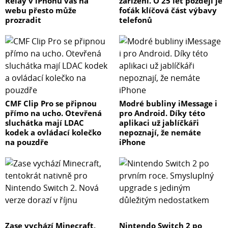
Relay v iPhonu vás na
zařízení. O 25 let později je
webu přesto může
foťák klíčová část výbavy
prozradit
telefonů
CMF Clip Pro se připnou
Modré bubliny iMessage i
přímo na ucho. Otevřená
pro Android. Díky této
sluchátka mají LDAC
aplikaci už jablíčkáři
kodek a ovládací kolečko
nepoznají, že nemáte
na pouzdře
iPhone
Zase vychází Minecraft,
Nintendo Switch 2 po