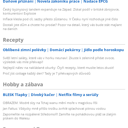
Daňové přiznání
Novela zákoníku práce
Nadace EPCG
Český byznysový tandem expanduje na Západ. Získal podíl v britské zbrojovce,
konkurentovi Explosie
Inflace klesla pod cíl, sazby přesto zůstanou. V Česku nyní rozhoduje jiné číslo
Dostali jste dům a chcete ho prodat? Pozor na detail, který vás bude stát majlant
na daních
Recepty
Oblíbené zimní polévky
Domácí pekárny
Jídlo podle horoskopu
Svěží letní saláty, které vás v horku neunaví: Zkuste k zelenině přidat ovoce,
výsledek vás mile překvapí!
Nejlepší nálev na nakládané okurky: Čtyři recepty, které musíte letos zkusit!
Proč jíst cottage každý den? Tady je 7 překvapivých důvodů
Hobby a zábava
BLESK Tlapky
Divoký kačer
Netflix filmy a seriály
OBRAZEM: Modré slzy na Tchaj-wanu mění moře v magickou říši
Jan Faltus: Vždycky mně přišlo trošku zvrhlé splachovat pitnou vodou
Zapomeňte na rozpálené Středomoří! Zamiřte na pohádkovou pláž se zlatým
pískem do Walesu