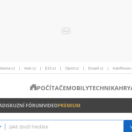
Iarena.cz
Auto.cz
E15.cz
iSport.cz
Doupě.cz
AutoRevue.
POČÍTAČE
MOBILY
TECHNIKA
HRY
A
DISKUZNÍ FÓRUM
VIDEO
PREMIUM