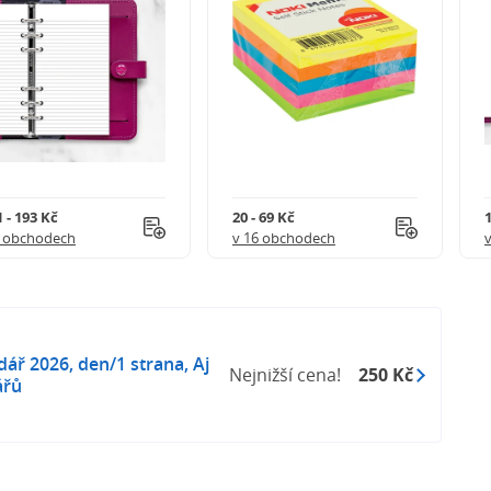
 - 193 Kč
20 - 69 Kč
1
6 obchodech
v 16 obchodech
dář 2026, den/1 strana, Aj
Nejnižší cena!
250 Kč
ářů