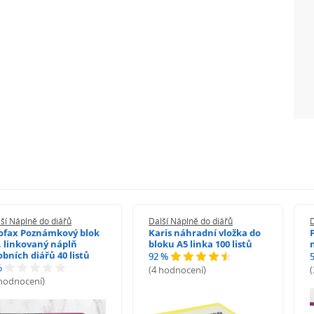
ší Náplně do diářů
Další Náplně do diářů
D
lofax Poznámkový blok
Karis náhradní vložka do
, linkovaný náplň
bloku A5 linka 100 listů
obních diářů 40 listů
92 %
%
(4 hodnocení)
 hodnocení)