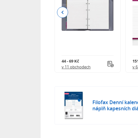
Previous
 193 Kč
44 - 69 Kč
151
 obchodech
v 11 obchodech
v 
Filofax Denní kalen
náplň kapesních di