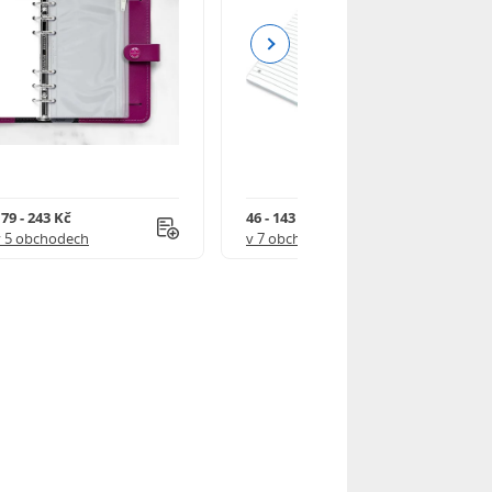
Next
79 - 243 Kč
46 - 143 Kč
v 5 obchodech
v 7 obchodech