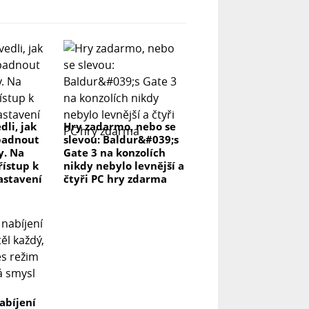
dli, jak
Hry zadarmo, nebo se
padnout
slevou: Baldur&#039;s
y. Na
Gate 3 na konzolích
řístup k
nikdy nebylo levnější a
astavení
čtyři PC hry zdarma
abíjení