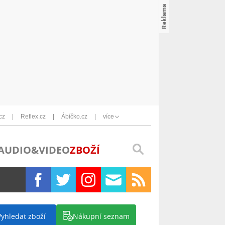
cz
Reflex.cz
Ábíčko.cz
více
AUDIO&VIDEO
ZBOŽÍ
Vyhledat zboží
Nákupní seznam