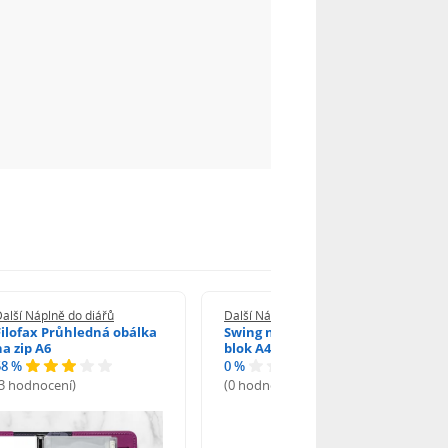
alší Náplně do diářů
Další Náplně do diářů
Filofax Průhledná obálka
Swing náhradní náplň pro
na zip A6
blok A4 70 listů
58 %
0 %
(3 hodnocení)
(0 hodnocení)