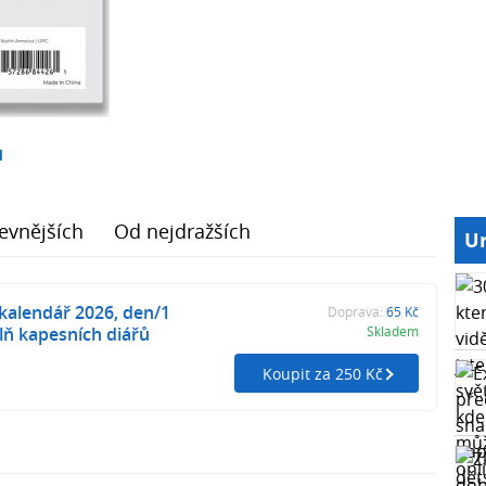
1
evnějších
Od nejdražších
Ur
 kalendář 2026, den/1
Doprava:
65 Kč
plň kapesních diářů
Skladem
Koupit za 250 Kč