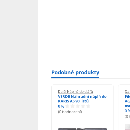
Podobné produkty
 Náplně do diářů
Další Náplně do diářů
Dal
fax Týdenní kalendář
VERDE Náhradní náplň do
Fi
, týden/2 strany
KARIS A5 90 listů
A6
ň osobních diářů , ČJ
os
0 %
0 
(0 hodnocení)
(0
odnocení)