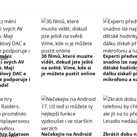
 mění
30 filmů, které musíte
Experti předve
ti svých AV
vidět, dokud jste ještě
snadno lze na
ů. Mají
na světě. Víme, kde si
dětské hodink
lový DAC a
je můžete pustit online
dálku získali p
ve podporuje i
mikrofonu a n
odel
hry Splatoon
Nečekejte na Android
Zkrátit dobu n