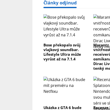
Články odjinud
Bose překopalo svůj
Marantz
vlajkový soundbar.
vnitřnos
Lifestyle Ultra může
receiver
vyrůst až na 7.1.4
osmikaná
Dirac Li
tenký m
Ukázka z GTA 6 bude
Recenze 