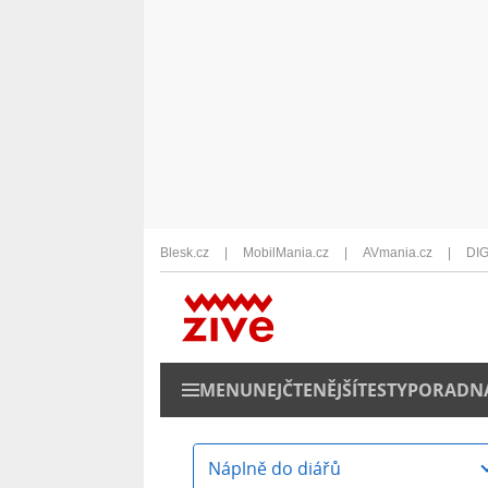
Blesk.cz
MobilMania.cz
AVmania.cz
DIG
MENU
NEJČTENĚJŠÍ
TESTY
PORADN
Náplně do diářů