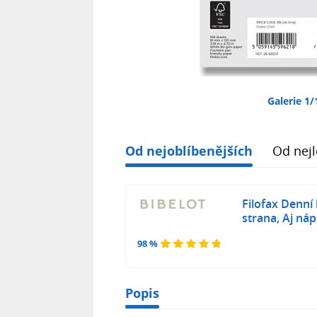
Galerie 1/
Od nejoblíbenějších
Od nejl
Filofax Denní
strana, Aj ná
98 %
Popis