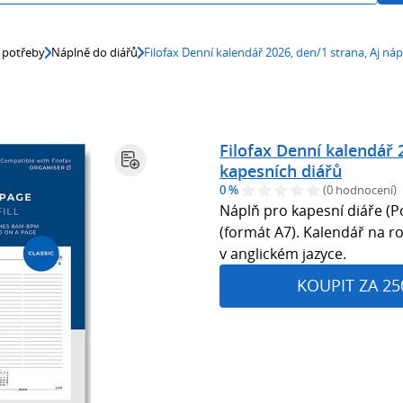
 potřeby
Náplně do diářů
Filofax Denní kalendář 2026, den/1 strana, Aj ná
Filofax Denní kalendář 
kapesních diářů
0 %
(0 hodnocení)
Náplň pro kapesní diáře (P
(formát A7). Kalendář na ro
v anglickém jazyce.
KOUPIT ZA 25