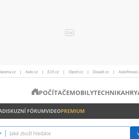
Iarena.cz
Auto.cz
E15.cz
iSport.cz
Doupě.cz
AutoRevue.
POČÍTAČE
MOBILY
TECHNIKA
HRY
A
DISKUZNÍ FÓRUM
VIDEO
PREMIUM