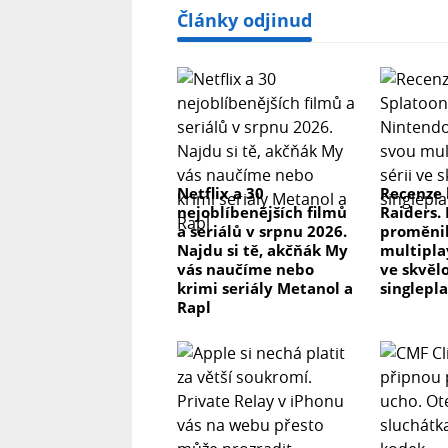
Články odjinud
Netflix a 30
Recenze 
nejoblíbenějších filmů
Raiders.
a seriálů v srpnu 2026.
proměnil
Najdu si tě, akčňák My
multipla
vás naučíme nebo
ve skvěl
krimi seriály Metanol a
singlepl
Rapl