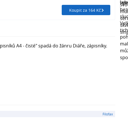
Koupit za 164 Kč
pisníků A4 - čisté" spadá do žánru Diáře, zápisníky.
Filofax