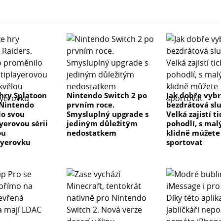
hry Splatoon
Nintendo Switch 2 po
Jak dobře vyb
 Nintendo
prvním roce.
bezdrátová sl
o svou
Smysluplný upgrade s
Velká zajistí t
yerovou sérii
jediným důležitým
pohodlí, s ma
ou
nedostatkem
klidně můžete
ayerovku
sportovat