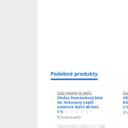
Podobné produkty
 Náplně do diářů
Další Náplně do diářů
Dal
s náhradní vložka do
Filofax Poznámkový blok
VE
u A6 linka 100 listů
A6, linkovaný náplň
KA
osobních diářů 40 listů
0 
0 %
odnocení)
(0
(0 hodnocení)