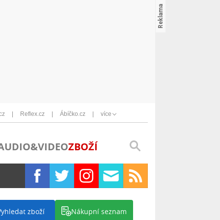
cz
Reflex.cz
Ábíčko.cz
více
AUDIO&VIDEO
ZBOŽÍ
Vyhledat zboží
Nákupní seznam