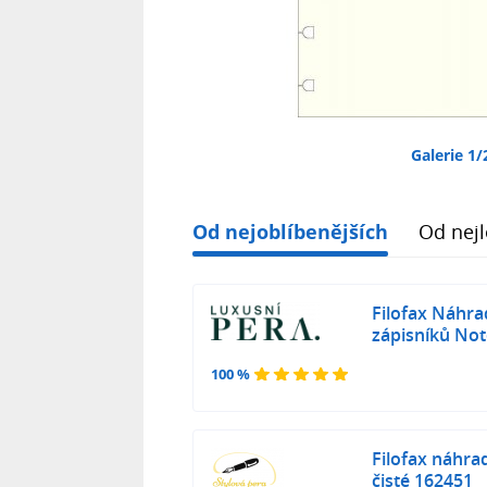
Galerie 1/
Od nejoblíbenějších
Od nejl
Filofax Náhrad
zápisníků No
100 %
Filofax náhrad
čisté 162451