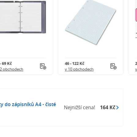
- 69 Kč
46 - 122 Kč
2
12 obchodech
v 10 obchodech
ty do zápisníků A4 - čisté
Nejnižší cena!
164 Kč