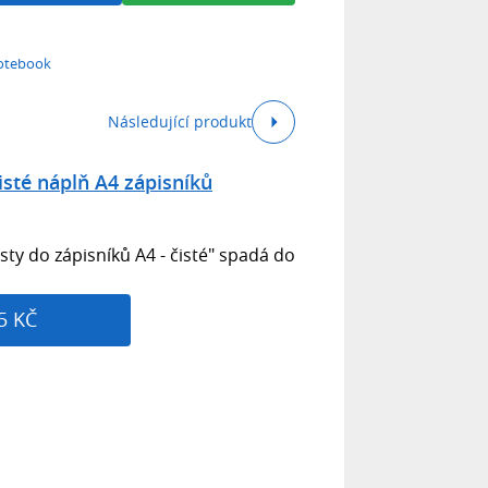
 Notebook
Následující produkt
čisté náplň A4 zápisníků
isty do zápisníků A4 - čisté" spadá do
5 KČ