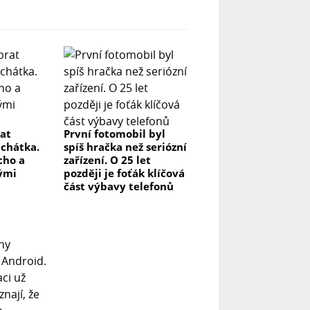
rat
První fotomobil byl
uchátka.
spíš hračka než seriózní
icho a
zařízení. O 25 let
lými
později je foťák klíčová
část výbavy telefonů