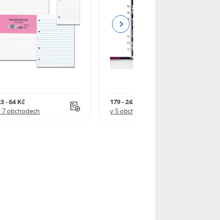
Next
3 - 64 Kč
179 - 243 Kč
v 7 obchodech
v 5 obchodech