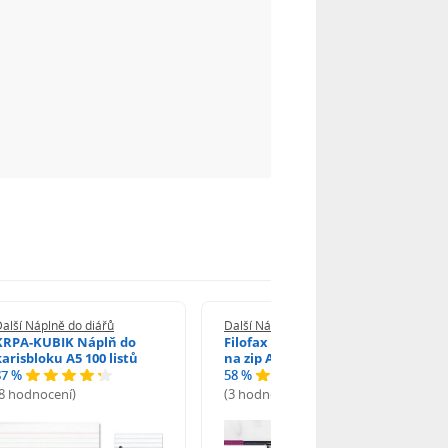
alší Náplně do diářů
Další Náplně do diářů
KRPA-KUBIK Náplň do
Filofax Průhledná obálka
karisbloku A5 100 listů
na zip A6
87 %
58 %
(8 hodnocení)
(3 hodnocení)