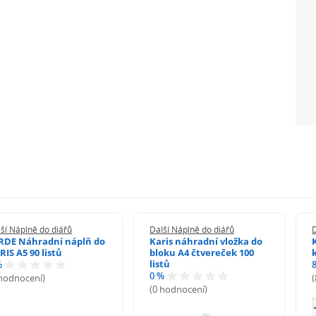
ší Náplně do diářů
Další Náplně do diářů
D
RDE Náhradní náplň do
Karis náhradní vložka do
RIS A5 90 listů
bloku A4 čtvereček 100
listů
%
0 %
 hodnocení)
(0 hodnocení)