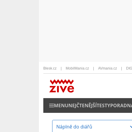
Blesk.cz
MobilMania.cz
AVmania.cz
DIG
MENU
NEJČTENĚJŠÍ
TESTY
PORADN
Náplně do diářů