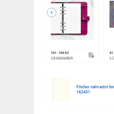
Previous
59 Kč
151 - 193 Kč
41 
 obchodech
v 6 obchodech
v 
Filofax náhradní lis
162451