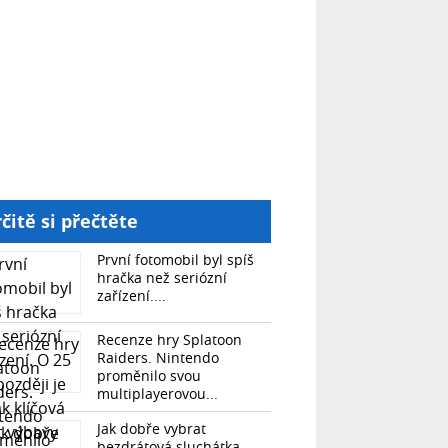
čitě si přečtěte
První fotomobil byl spíš
hračka než seriózní
zařízení....
Recenze hry Splatoon
Raiders. Nintendo
proměnilo svou
multiplayerovou...
Jak dobře vybrat
bezdrátová sluchátka.