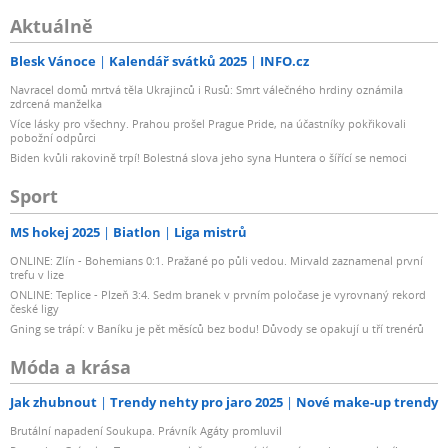
Aktuálně
Blesk Vánoce
Kalendář svátků 2025
INFO.cz
Navracel domů mrtvá těla Ukrajinců i Rusů: Smrt válečného hrdiny oznámila
zdrcená manželka
Více lásky pro všechny. Prahou prošel Prague Pride, na účastníky pokřikovali
pobožní odpůrci
Biden kvůli rakovině trpí! Bolestná slova jeho syna Huntera o šířící se nemoci
Sport
MS hokej 2025
Biatlon
Liga mistrů
ONLINE: Zlín - Bohemians 0:1. Pražané po půli vedou. Mirvald zaznamenal první
trefu v lize
ONLINE: Teplice - Plzeň 3:4. Sedm branek v prvním poločase je vyrovnaný rekord
české ligy
Gning se trápí: v Baníku je pět měsíců bez bodu! Důvody se opakují u tří trenérů
Móda a krása
Jak zhubnout
Trendy nehty pro jaro 2025
Nové make-up trendy
Brutální napadení Soukupa. Právník Agáty promluvil