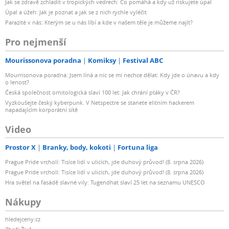
Jak se zdravě zchladit v tropických vedrech: Co pomáhá a kdy už riskujete úpal
Úpal a úžeh: Jak je poznat a jak se z nich rychle vyléčit
Parazité v nás: Kterým se u nás líbí a kde v našem těle je můžeme najít?
Pro nejmenší
Mourissonova poradna
Komiksy
Festival ABC
Mourrisonova poradna: Jsem líná a nic se mi nechce dělat: Kdy jde o únavu a kdy
o lenost?
Česká společnost ornitologická slaví 100 let: Jak chrání ptáky v ČR?
Vyzkoušejte český kyberpunk. V Netspectre se stanete elitním hackerem
napadajícím korporátní sítě
Video
Prostor X
Branky, body, kokoti
Fortuna liga
Prague Pride vrcholí: Tisíce lidí v ulicích, jde duhový průvod! (8. srpna 2026)
Prague Pride vrcholí: Tisíce lidí v ulicích, jde duhový průvod! (8. srpna 2026)
Hra světel na fasádě slavné vily: Tugendhat slaví 25 let na seznamu UNESCO
Nákupy
hledejceny.cz