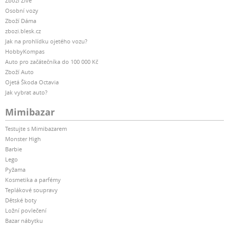
Zboží Živě
Osobní vozy
Zboží Dáma
zbozi.blesk.cz
Jak na prohlídku ojetého vozu?
HobbyKompas
Auto pro začátečníka do 100 000 Kč
Zboží Auto
Ojetá Škoda Octavia
Jak vybrat auto?
Mimibazar
Testujte s Mimibazarem
Monster High
Barbie
Lego
Pyžama
Kosmetika a parfémy
Teplákové soupravy
Dětské boty
Ložní povlečení
Bazar nábytku