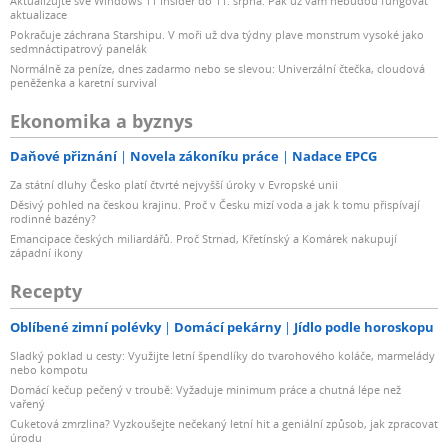
Aktualizujte své Windows 11 Insider do 11. srpna. Pak už vám nebudou fungovat
aktualizace
Pokračuje záchrana Starshipu. V moři už dva týdny plave monstrum vysoké jako
sedmnáctipatrový panelák
Normálně za peníze, dnes zadarmo nebo se slevou: Univerzální čtečka, cloudová
peněženka a karetní survival
Ekonomika a byznys
Daňové přiznání
Novela zákoníku práce
Nadace EPCG
Za státní dluhy Česko platí čtvrté nejvyšší úroky v Evropské unii
Děsivý pohled na českou krajinu. Proč v Česku mizí voda a jak k tomu přispívají
rodinné bazény?
Emancipace českých miliardářů. Proč Strnad, Křetínský a Komárek nakupují
západní ikony
Recepty
Oblíbené zimní polévky
Domácí pekárny
Jídlo podle horoskopu
Sladký poklad u cesty: Využijte letní špendlíky do tvarohového koláče, marmelády
nebo kompotu
Domácí kečup pečený v troubě: Vyžaduje minimum práce a chutná lépe než
vařený
Cuketová zmrzlina? Vyzkoušejte nečekaný letní hit a geniální způsob, jak zpracovat
úrodu