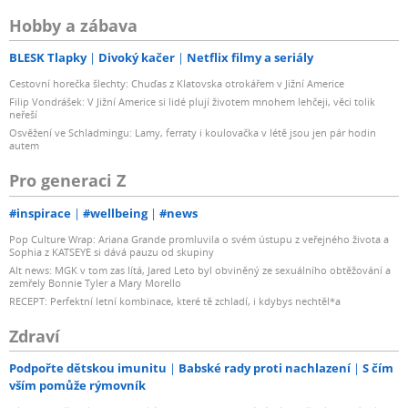
Hobby a zábava
BLESK Tlapky
Divoký kačer
Netflix filmy a seriály
Cestovní horečka šlechty: Chuďas z Klatovska otrokářem v Jižní Americe
Filip Vondrášek: V Jižní Americe si lidé plují životem mnohem lehčeji, věci tolik
neřeší
Osvěžení ve Schladmingu: Lamy, ferraty i koulovačka v létě jsou jen pár hodin
autem
Pro generaci Z
#inspirace
#wellbeing
#news
Pop Culture Wrap: Ariana Grande promluvila o svém ústupu z veřejného života a
Sophia z KATSEYE si dává pauzu od skupiny
Alt news: MGK v tom zas lítá, Jared Leto byl obviněný ze sexuálního obtěžování a
zemřely Bonnie Tyler a Mary Morello
RECEPT: Perfektní letní kombinace, které tě zchladí, i kdybys nechtěl*a
Zdraví
Podpořte dětskou imunitu
Babské rady proti nachlazení
S čím
vším pomůže rýmovník