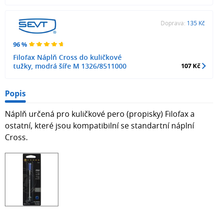
Doprava:
135 Kč
96 %
Filofax Náplň Cross do kuličkové
tužky, modrá šíře M 1326/8511000
107 Kč
Popis
Náplň určená pro kuličkové pero (propisky) Filofax a
ostatní, které jsou kompatibilní se standartní náplní
Cross.