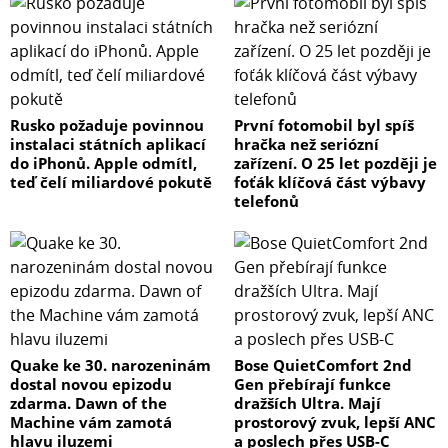
Rusko požaduje povinnou
První fotomobil byl spíš
instalaci státních aplikací
hračka než seriózní
do iPhonů. Apple odmítl,
zařízení. O 25 let později je
teď čelí miliardové pokutě
foťák klíčová část výbavy
telefonů
Quake ke 30. narozeninám
Bose QuietComfort 2nd
dostal novou epizodu
Gen přebírají funkce
zdarma. Dawn of the
dražších Ultra. Mají
Machine vám zamotá
prostorový zvuk, lepší ANC
hlavu iluzemi
a poslech přes USB-C