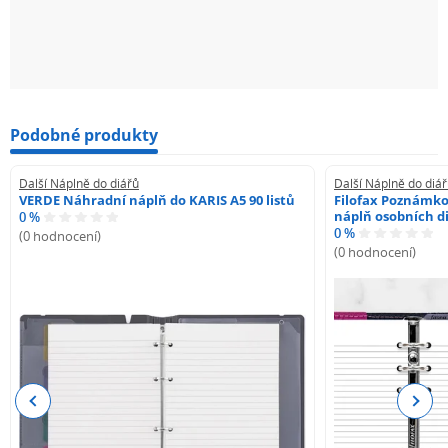
Podobné produkty
Další Náplně do diářů
Další Náplně do diá
VERDE Náhradní náplň do KARIS A5 90 listů
Filofax Poznámko
náplň osobních di
0 %
0 %
(0 hodnocení)
(0 hodnocení)
Previous
Next