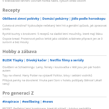
V bratislavské rafinerii Slovnaft hořela nádrž, výbuch otřásl okolím
Recepty
Oblíbené zimní polévky
Domácí pekárny
Jídlo podle horoskopu
Cuketová zmrzlina? Vyzkoušejte nečekaný letní hit a geniální způsob, jak zpracovat
úrodu
Rychlé buchty s broskvemi: 5 receptů na sladké letní moučníky, které mají šťávu
Oopsie bread: Proteinové pečivo lehké jako obláček zvládnete připravit jen ze 3
surovin a bez mouky
Hobby a zábava
BLESK Tlapky
Divoký kačer
Netflix filmy a seriály
Osvěžení ve Schladmingu: Lamy, ferraty i koulovačka v létě jsou jen pár hodin
autem
Tipy na víkend: Harry Potter na výstavě! Folklor, bitvy i setkání vodníků
Přibývá paniky na dovolené: Vnuka paní Soni v hotelu poštípaly štěnice! Lékaři
varují
Pro generaci Z
#inspirace
#wellbeing
#news
RECEPT: Perfektní letní kombinace, které tě zchladí, i kdybys nechtěl*a