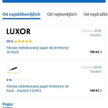
Od nejoblíbenějších
Od nejlevnějších
Od nejdražší
Doprava:
33 Kč
Skladem
98 %
Filofax nelinkovaný papír A6 krémový
30 listů
150 Kč
Doprava:
69 Kč
Skladem
0 %
Filofax nelinkovaný papír krémový 30
listů - Osobní 132453
149 Kč
Popis