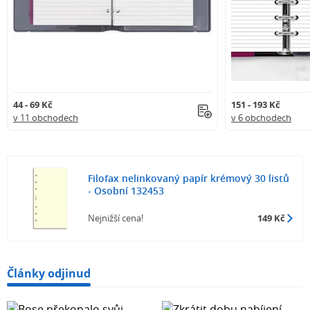
44 - 69 Kč
151 - 193 Kč
v 11 obchodech
v 6 obchodech
Filofax nelinkovaný papír krémový 30 listů
- Osobní 132453
Nejnižší cena!
149 Kč
Články odjinud