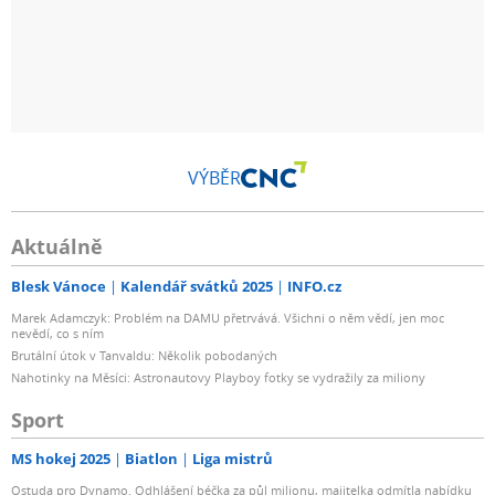
VÝBĚR
Aktuálně
Blesk Vánoce
Kalendář svátků 2025
INFO.cz
Marek Adamczyk: Problém na DAMU přetrvává. Všichni o něm vědí, jen moc
nevědí, co s ním
Brutální útok v Tanvaldu: Několik pobodaných
Nahotinky na Měsíci: Astronautovy Playboy fotky se vydražily za miliony
Sport
MS hokej 2025
Biatlon
Liga mistrů
Ostuda pro Dynamo. Odhlášení béčka za půl milionu, majitelka odmítla nabídku