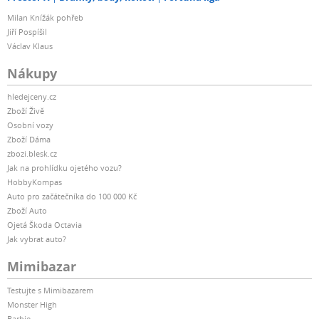
Milan Knížák pohřeb
Jiří Pospíšil
Václav Klaus
Nákupy
hledejceny.cz
Zboží Živě
Osobní vozy
Zboží Dáma
zbozi.blesk.cz
Jak na prohlídku ojetého vozu?
HobbyKompas
Auto pro začátečníka do 100 000 Kč
Zboží Auto
Ojetá Škoda Octavia
Jak vybrat auto?
Mimibazar
Testujte s Mimibazarem
Monster High
Barbie