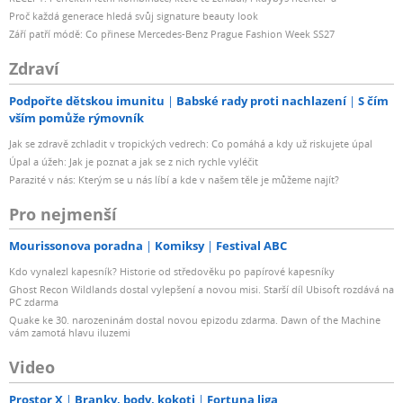
Proč každá generace hledá svůj signature beauty look
Září patří módě: Co přinese Mercedes-Benz Prague Fashion Week SS27
Zdraví
Podpořte dětskou imunitu
Babské rady proti nachlazení
S čím
vším pomůže rýmovník
Jak se zdravě zchladit v tropických vedrech: Co pomáhá a kdy už riskujete úpal
Úpal a úžeh: Jak je poznat a jak se z nich rychle vyléčit
Parazité v nás: Kterým se u nás líbí a kde v našem těle je můžeme najít?
Pro nejmenší
Mourissonova poradna
Komiksy
Festival ABC
Kdo vynalezl kapesník? Historie od středověku po papírové kapesníky
Ghost Recon Wildlands dostal vylepšení a novou misi. Starší díl Ubisoft rozdává na
PC zdarma
Quake ke 30. narozeninám dostal novou epizodu zdarma. Dawn of the Machine
vám zamotá hlavu iluzemi
Video
Prostor X
Branky, body, kokoti
Fortuna liga