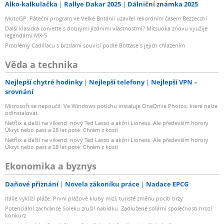
Alko-kalkulačka
Rallye Dakar 2025
Dálniční známka 2025
MotoGP: Páteční program ve Velké Británii uzavřel rekordním časem Bezzecchi
Další klasická corvette s dobrými jízdními vlastnostmi? Mitsuoka znovu využije
legendární MX-5
Problémy Cadillacu s brzdami souvisí podle Bottase s jejich chlazením
Věda a technika
Nejlepší chytré hodinky
Nejlepší telefony
Nejlepší VPN –
srovnání
Microsoft se nepoučil. Ve Windows potichu instaluje OneDrive Photos, které nelze
odinstalovat
Netflix a další na víkend: nový Ted Lasso a akční Lioness. Ale především horory
Úkryt nebo past a 28 let poté: Chrám z kostí
Netflix a další na víkend: nový Ted Lasso a akční Lioness. Ale především horory
Úkryt nebo past a 28 let poté: Chrám z kostí
Ekonomika a byznys
Daňové přiznání
Novela zákoníku práce
Nadace EPCG
Itálie vyklízí pláže. První plážové kluby mizí, turisté změnu pocítí brzy
Potenciální zachránce Soleku zrušil nabídku. Zadlužené solární společnosti hrozí
konkurz