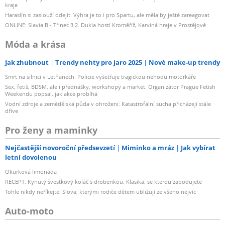
kraje
Haraslín si zaslouží odejít. Výhra je to i pro Spartu, ale měla by ještě zareagovat
ONLINE: Slavia B - Třinec 3:2. Dukla hostí Kroměříž, Karviná hraje v Prostějově
Móda a krása
Jak zhubnout
Trendy nehty pro jaro 2025
Nové make-up trendy
Smrt na silnici v Letňanech: Policie vyšetřuje tragickou nehodu motorkáře
Sex, fetiš, BDSM, ale i přednášky, workshopy a market. Organizátor Prague Fetish
Weekendu popsal, jak akce probíhá
Vodní zdroje a zemědělská půda v ohrožení: Katastrofální sucha přicházejí stále
dříve
Pro ženy a maminky
Nejčastější novoroční předsevzetí
Miminko a mráz
Jak vybírat
letní dovolenou
Okurková limonáda
RECEPT: Kynutý švestkový koláč s drobenkou. Klasika, se kterou zabodujete
Tohle nikdy neříkejte! Slova, kterými rodiče dětem ubližují ze všeho nejvíc
Auto-moto