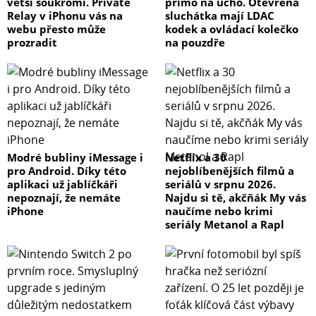
větší soukromí. Private
přímo na ucho. Otevřená
Relay v iPhonu vás na
sluchátka mají LDAC
webu přesto může
kodek a ovládací kolečko
prozradit
na pouzdře
Modré bubliny iMessage i
Netflix a 30
pro Android. Díky této
nejoblíbenějších filmů a
aplikaci už jablíčkáři
seriálů v srpnu 2026.
nepoznají, že nemáte
Najdu si tě, akčňák My vás
iPhone
naučíme nebo krimi
seriály Metanol a Rapl