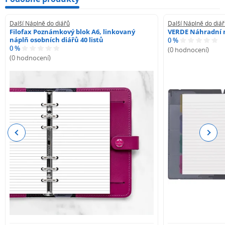
Další Náplně do diářů
Další Náplně do diá
Filofax Poznámkový blok A6, linkovaný
VERDE Náhradní n
náplň osobních diářů 40 listů
0 %
0 %
(0 hodnocení)
(0 hodnocení)
Previous
Next