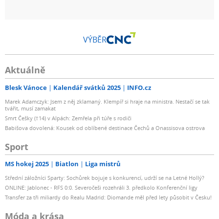
VÝBĚR
Aktuálně
Blesk Vánoce
Kalendář svátků 2025
INFO.cz
Marek Adamczyk: Jsem z něj zklamaný. Klempíř si hraje na ministra. Nestačí se tak
tvářit, musí zamakat
Smrt Češky (†14) v Alpách: Zemřela při túře s rodiči
Babišova dovolená: Kousek od oblíbené destinace Čechů a Onassisova ostrova
Sport
MS hokej 2025
Biatlon
Liga mistrů
Střední záložníci Sparty: Sochůrek bojuje s konkurencí, udrží se na Letné Hollý?
ONLINE: Jablonec - RFS 0:0. Severočeši rozehráli 3. předkolo Konferenční ligy
Transfer za tři miliardy do Realu Madrid: Diomande měl před lety působit v Česku!
Móda a krása