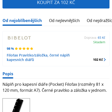
KOUPIT ZA 102 KČ
Od nejoblíbenějších
Od nejlevnějších
Od nejdražší
Doprava:
65 Kč
Skladem
98 %
Filofax Pravítko/záložka, černé náplň
kapesních diářů
102 Kč
Popis
Náplň pro kapesní diáře (Pocket) Filofax (rozměry 81 x
120 mm, formát A7). Černé pravítko a záložka v jednom.