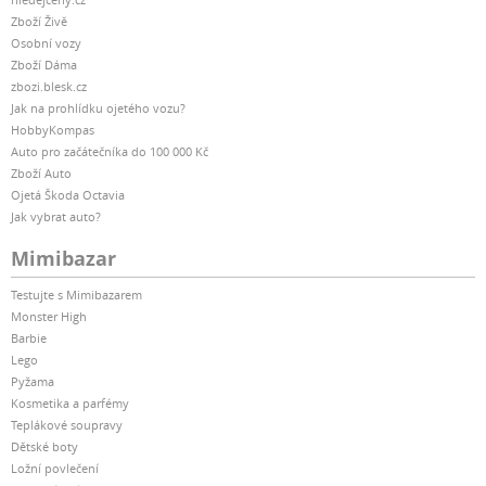
Zboží Živě
Osobní vozy
Zboží Dáma
zbozi.blesk.cz
Jak na prohlídku ojetého vozu?
HobbyKompas
Auto pro začátečníka do 100 000 Kč
Zboží Auto
Ojetá Škoda Octavia
Jak vybrat auto?
Mimibazar
Testujte s Mimibazarem
Monster High
Barbie
Lego
Pyžama
Kosmetika a parfémy
Teplákové soupravy
Dětské boty
Ložní povlečení