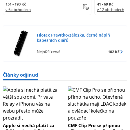
151 - 193 Kč
41 - 69 Kč
v 6 obchodech
v 12 obchodech
Filofax Pravítko/záložka, černé náplň
kapesních diářů
Nejnižší cena!
102 Kč
Články odjinud
Apple si nechá platit za
CMF Clip Pro se připnou