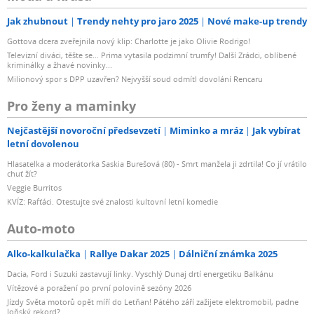
Jak zhubnout
Trendy nehty pro jaro 2025
Nové make-up trendy
Gottova dcera zveřejnila nový klip: Charlotte je jako Olivie Rodrigo!
Televizní diváci, těšte se... Prima vytasila podzimní trumfy! Další Zrádci, oblíbené
kriminálky a žhavé novinky...
Milionový spor s DPP uzavřen? Nejvyšší soud odmítl dovolání Rencaru
Pro ženy a maminky
Nejčastější novoroční předsevzetí
Miminko a mráz
Jak vybírat
letní dovolenou
Hlasatelka a moderátorka Saskia Burešová (80) - Smrt manžela ji zdrtila! Co jí vrátilo
chuť žít?
Veggie Burritos
KVÍZ: Rafťáci. Otestujte své znalosti kultovní letní komedie
Auto-moto
Alko-kalkulačka
Rallye Dakar 2025
Dálniční známka 2025
Dacia, Ford i Suzuki zastavují linky. Vyschlý Dunaj drtí energetiku Balkánu
Vítězové a poražení po první polovině sezóny 2026
Jízdy Světa motorů opět míří do Letňan! Pátého září zažijete elektromobil, padne
loňský rekord?