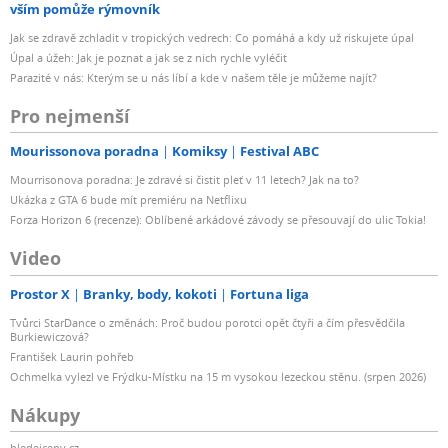
vším pomůže rýmovník
Jak se zdravě zchladit v tropických vedrech: Co pomáhá a kdy už riskujete úpal
Úpal a úžeh: Jak je poznat a jak se z nich rychle vyléčit
Parazité v nás: Kterým se u nás líbí a kde v našem těle je můžeme najít?
Pro nejmenší
Mourissonova poradna
Komiksy
Festival ABC
Mourrisonova poradna: Je zdravé si čistit pleť v 11 letech? Jak na to?
Ukázka z GTA 6 bude mít premiéru na Netflixu
Forza Horizon 6 (recenze): Oblíbené arkádové závody se přesouvají do ulic Tokia!
Video
Prostor X
Branky, body, kokoti
Fortuna liga
Tvůrci StarDance o změnách: Proč budou porotci opět čtyři a čím přesvědčila
Burkiewiczová?
František Laurin pohřeb
Ochmelka vylezl ve Frýdku-Místku na 15 m vysokou lezeckou stěnu. (srpen 2026)
Nákupy
hledejceny.cz