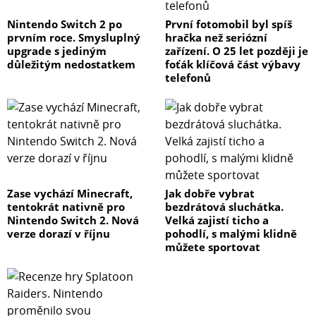
Nintendo Switch 2 po
První fotomobil byl spíš
prvním roce. Smysluplný
hračka než seriózní
upgrade s jediným
zařízení. O 25 let později je
důležitým nedostatkem
foťák klíčová část výbavy
telefonů
Zase vychází Minecraft,
Jak dobře vybrat
tentokrát nativně pro
bezdrátová sluchátka.
Nintendo Switch 2. Nová
Velká zajistí ticho a
verze dorazí v říjnu
pohodlí, s malými klidně
můžete sportovat