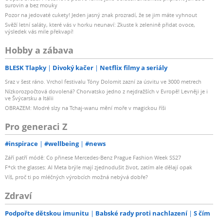
surovin a bez mouky
Pozor na jedovaté cukety! Jeden jasný znak prozradí, že se jim máte vyhnout
Svěží letní saláty, které vás v horku neunaví: Zkuste k zelenině přidat ovoce,
výsledek vás mile překvapí!
Hobby a zábava
BLESK Tlapky
Divoký kačer
Netflix filmy a seriály
Sraz v šest ráno. Vrchol festivalu Tóny Dolomit zazní za úsvitu ve 3000 metrech
Nízkorozpočtová dovolená? Chorvatsko jedno z nejdražších v Evropě! Levněji je i
ve Švýcarsku a Itálii
OBRAZEM: Modré slzy na Tchaj-wanu mění moře v magickou říši
Pro generaci Z
#inspirace
#wellbeing
#news
Září patří módě: Co přinese Mercedes-Benz Prague Fashion Week SS27
F*ck the glasses: AI Meta brýle mají zjednodušit život, zatím ale dělají opak
Víš, proč ti po mléčných výrobcích možná nebývá dobře?
Zdraví
Podpořte dětskou imunitu
Babské rady proti nachlazení
S čím