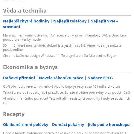
Věda a technika
Nejlepší chytré hodinky
Nejlepší telefony
Nejlepší VPN –
srovnání
Marantz mění vnitřnosti svých AV receiverů. Mají osmikanálový DAC a Dirac Live
podporuje i tenký model
30 filmů, které musíte vidět, dokud jste ještě na světě. Víme, kde si je můžete
pustit online
Chrome kašle na design Windows 11. To stejné ale dělá Microsoft s Edgem
Ekonomika a byznys
Daňové přiznání
Novela zákoníku práce
Nadace EPCG
Obří obchod v letectví. Americké Apollo kupuje easyJet za 161 miliard korun
Tekuté zlato opět dostojí své přezdívce. Zdražení běžné potraviny brzy pocítí i Češi
AI místo finančního poradce? Test odhalil neexistující produkty i rady ze sociálních
sítí
Recepty
Oblíbené zimní polévky
Domácí pekárny
Jídlo podle horoskopu
Oopsie bread: Proteinové pečivo lehké jako obláček zvládnete připravit jen ze 3