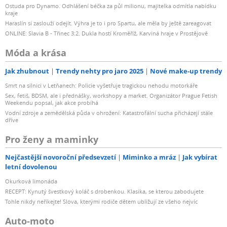
Ostuda pro Dynamo. Odhlášení béčka za půl milionu, majitelka odmítla nabídku
kraje
Haraslín si zaslouží odejít. Výhra je to i pro Spartu, ale měla by ještě zareagovat
ONLINE: Slavia B - Třinec 3:2. Dukla hostí Kroměříž, Karviná hraje v Prostějově
Móda a krása
Jak zhubnout
Trendy nehty pro jaro 2025
Nové make-up trendy
Smrt na silnici v Letňanech: Policie vyšetřuje tragickou nehodu motorkáře
Sex, fetiš, BDSM, ale i přednášky, workshopy a market. Organizátor Prague Fetish
Weekendu popsal, jak akce probíhá
Vodní zdroje a zemědělská půda v ohrožení: Katastrofální sucha přicházejí stále
dříve
Pro ženy a maminky
Nejčastější novoroční předsevzetí
Miminko a mráz
Jak vybírat
letní dovolenou
Okurková limonáda
RECEPT: Kynutý švestkový koláč s drobenkou. Klasika, se kterou zabodujete
Tohle nikdy neříkejte! Slova, kterými rodiče dětem ubližují ze všeho nejvíc
Auto-moto