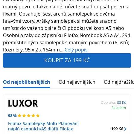
matný povrch, takže na ně můžete snadno psát perem a
fixami. Obsahuje: šest archů samolepek se dvěma
hravými vzory. Aršíky samolepek si můžete snadno
umístit do vašeho diáře či Clipbooku velikosti A5 nebo
Osobní a taky do zápisníku Filofax Notebook A5 a A4. 294
přemístitelných samolepek s matným povrchem (6 listů)
Rozměry: 95 x 2 x 164mm...
Celý popis
KOUPIT ZA 199 KČ
Od nejoblíbenějších
Od nejlevnějších
Od nejdražší
Doprava:
33 Kč
Skladem
98 %
Filofax Samolepky Multi Plánování
náplň osobních/A5 diářů Filofax
199 Kč