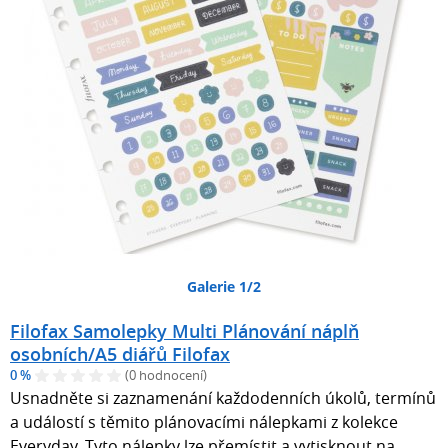
Galerie 1/2
Filofax Samolepky Multi Plánování náplň
osobních/A5 diářů Filofax
0 %
(0 hodnocení)
Usnadněte si zaznamenání každodenních úkolů, termínů
a událostí s těmito plánovacími nálepkami z kolekce
Everyday. Tyto nálepky lze přemístit a vytisknout na