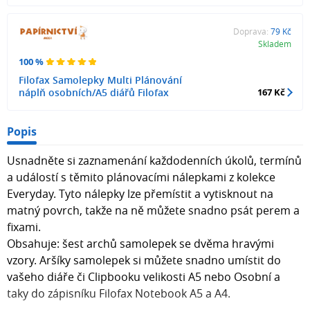
Doprava:
79 Kč
Skladem
100 %
Filofax Samolepky Multi Plánování
náplň osobních/A5 diářů Filofax
167 Kč
Popis
Usnadněte si zaznamenání každodenních úkolů, termínů
a událostí s těmito plánovacími nálepkami z kolekce
Everyday. Tyto nálepky lze přemístit a vytisknout na
matný povrch, takže na ně můžete snadno psát perem a
fixami.
Obsahuje: šest archů samolepek se dvěma hravými
vzory. Aršíky samolepek si můžete snadno umístit do
vašeho diáře či Clipbooku velikosti A5 nebo Osobní a
taky do zápisníku Filofax Notebook A5 a A4.