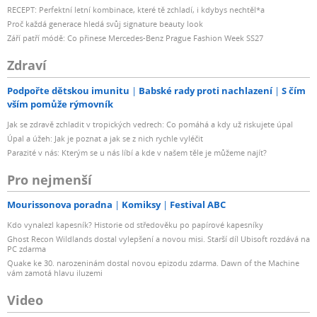
RECEPT: Perfektní letní kombinace, které tě zchladí, i kdybys nechtěl*a
Proč každá generace hledá svůj signature beauty look
Září patří módě: Co přinese Mercedes-Benz Prague Fashion Week SS27
Zdraví
Podpořte dětskou imunitu
Babské rady proti nachlazení
S čím
vším pomůže rýmovník
Jak se zdravě zchladit v tropických vedrech: Co pomáhá a kdy už riskujete úpal
Úpal a úžeh: Jak je poznat a jak se z nich rychle vyléčit
Parazité v nás: Kterým se u nás líbí a kde v našem těle je můžeme najít?
Pro nejmenší
Mourissonova poradna
Komiksy
Festival ABC
Kdo vynalezl kapesník? Historie od středověku po papírové kapesníky
Ghost Recon Wildlands dostal vylepšení a novou misi. Starší díl Ubisoft rozdává na
PC zdarma
Quake ke 30. narozeninám dostal novou epizodu zdarma. Dawn of the Machine
vám zamotá hlavu iluzemi
Video