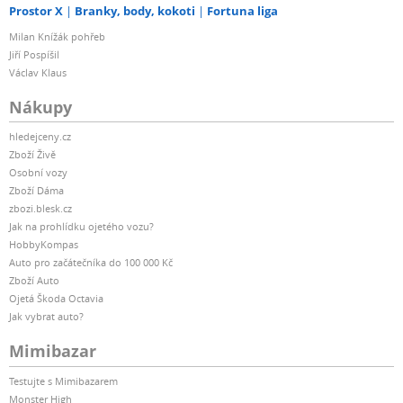
Prostor X
Branky, body, kokoti
Fortuna liga
Milan Knížák pohřeb
Jiří Pospíšil
Václav Klaus
Nákupy
hledejceny.cz
Zboží Živě
Osobní vozy
Zboží Dáma
zbozi.blesk.cz
Jak na prohlídku ojetého vozu?
HobbyKompas
Auto pro začátečníka do 100 000 Kč
Zboží Auto
Ojetá Škoda Octavia
Jak vybrat auto?
Mimibazar
Testujte s Mimibazarem
Monster High