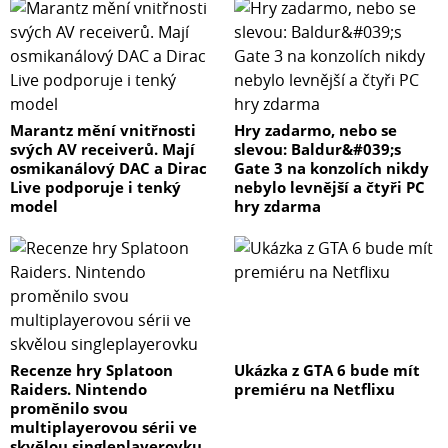
Marantz mění vnitřnosti
Hry zadarmo, nebo se
svých AV receiverů. Mají
slevou: Baldur&#039;s
osmikanálový DAC a Dirac
Gate 3 na konzolích nikdy
Live podporuje i tenký
nebylo levnější a čtyři PC
model
hry zdarma
Recenze hry Splatoon
Ukázka z GTA 6 bude mít
Raiders. Nintendo
premiéru na Netflixu
proměnilo svou
multiplayerovou sérii ve
skvělou singleplayerovku