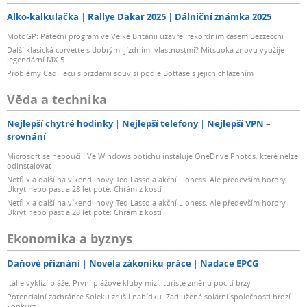
Alko-kalkulačka
Rallye Dakar 2025
Dálniční známka 2025
MotoGP: Páteční program ve Velké Británii uzavřel rekordním časem Bezzecchi
Další klasická corvette s dobrými jízdními vlastnostmi? Mitsuoka znovu využije
legendární MX-5
Problémy Cadillacu s brzdami souvisí podle Bottase s jejich chlazením
Věda a technika
Nejlepší chytré hodinky
Nejlepší telefony
Nejlepší VPN –
srovnání
Microsoft se nepoučil. Ve Windows potichu instaluje OneDrive Photos, které nelze
odinstalovat
Netflix a další na víkend: nový Ted Lasso a akční Lioness. Ale především horory
Úkryt nebo past a 28 let poté: Chrám z kostí
Netflix a další na víkend: nový Ted Lasso a akční Lioness. Ale především horory
Úkryt nebo past a 28 let poté: Chrám z kostí
Ekonomika a byznys
Daňové přiznání
Novela zákoníku práce
Nadace EPCG
Itálie vyklízí pláže. První plážové kluby mizí, turisté změnu pocítí brzy
Potenciální zachránce Soleku zrušil nabídku. Zadlužené solární společnosti hrozí
konkurz