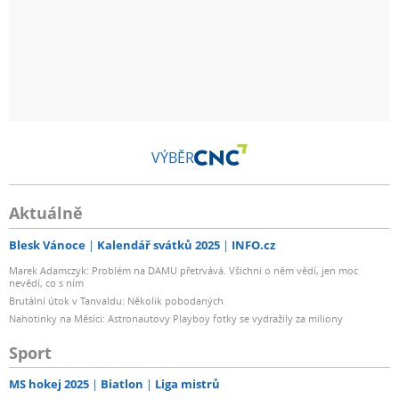
VÝBĚR
Aktuálně
Blesk Vánoce
Kalendář svátků 2025
INFO.cz
Marek Adamczyk: Problém na DAMU přetrvává. Všichni o něm vědí, jen moc
nevědí, co s ním
Brutální útok v Tanvaldu: Několik pobodaných
Nahotinky na Měsíci: Astronautovy Playboy fotky se vydražily za miliony
Sport
MS hokej 2025
Biatlon
Liga mistrů