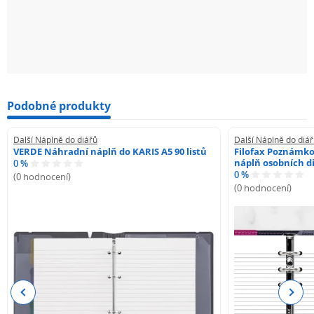
Podobné produkty
Další Náplně do diářů
Další Náplně do diá
VERDE Náhradní náplň do KARIS A5 90 listů
Filofax Poznámko
náplň osobních di
0 %
0 %
(0 hodnocení)
(0 hodnocení)
Previous
Next