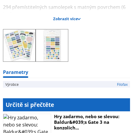
294 přemístitelných samolepek s matným povrchem (6
listů)
Zobrazit více
Rozměry: 95 x 2 x 164mm
Formát: Osobní
Seskupení barev: Motiv
Parametry
Výrobce
Filofax
Určitě si přečtěte
Hry zadarmo, nebo se slevou:
Baldur&#039;s Gate 3 na
konzolích...