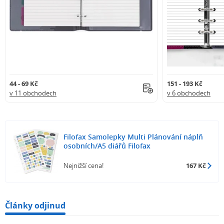
44 - 69 Kč
151 - 193 Kč
v 11 obchodech
v 6 obchodech
Filofax Samolepky Multi Plánování náplň
osobních/A5 diářů Filofax
Nejnižší cena!
167 Kč
Články odjinud