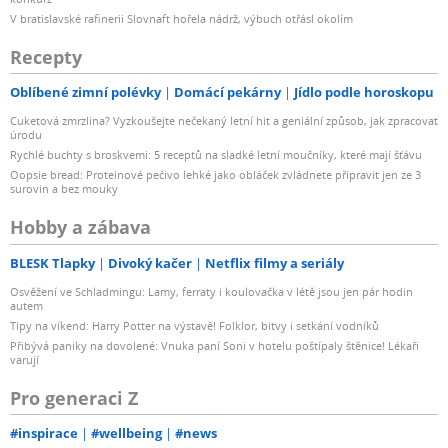
V bratislavské rafinerii Slovnaft hořela nádrž, výbuch otřásl okolím
Recepty
Oblíbené zimní polévky
Domácí pekárny
Jídlo podle horoskopu
Cuketová zmrzlina? Vyzkoušejte nečekaný letní hit a geniální způsob, jak zpracovat
úrodu
Rychlé buchty s broskvemi: 5 receptů na sladké letní moučníky, které mají šťávu
Oopsie bread: Proteinové pečivo lehké jako obláček zvládnete připravit jen ze 3
surovin a bez mouky
Hobby a zábava
BLESK Tlapky
Divoký kačer
Netflix filmy a seriály
Osvěžení ve Schladmingu: Lamy, ferraty i koulovačka v létě jsou jen pár hodin
autem
Tipy na víkend: Harry Potter na výstavě! Folklor, bitvy i setkání vodníků
Přibývá paniky na dovolené: Vnuka paní Soni v hotelu poštípaly štěnice! Lékaři
varují
Pro generaci Z
#inspirace
#wellbeing
#news