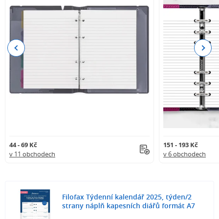
Previous
Next
44 - 69 Kč
151 - 193 Kč
v 11 obchodech
v 6 obchodech
Filofax Týdenní kalendář 2025, týden/2
strany náplň kapesních diářů formát A7