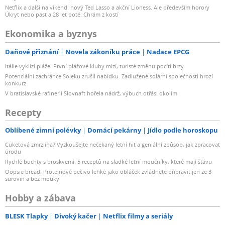
Netflix a další na víkend: nový Ted Lasso a akční Lioness. Ale především horory
Úkryt nebo past a 28 let poté: Chrám z kostí
Ekonomika a byznys
Daňové přiznání
Novela zákoníku práce
Nadace EPCG
Itálie vyklízí pláže. První plážové kluby mizí, turisté změnu pocítí brzy
Potenciální zachránce Soleku zrušil nabídku. Zadlužené solární společnosti hrozí
konkurz
V bratislavské rafinerii Slovnaft hořela nádrž, výbuch otřásl okolím
Recepty
Oblíbené zimní polévky
Domácí pekárny
Jídlo podle horoskopu
Cuketová zmrzlina? Vyzkoušejte nečekaný letní hit a geniální způsob, jak zpracovat
úrodu
Rychlé buchty s broskvemi: 5 receptů na sladké letní moučníky, které mají šťávu
Oopsie bread: Proteinové pečivo lehké jako obláček zvládnete připravit jen ze 3
surovin a bez mouky
Hobby a zábava
BLESK Tlapky
Divoký kačer
Netflix filmy a seriály