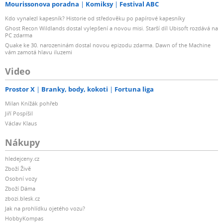
Mourissonova poradna
Komiksy
Festival ABC
Kdo vynalezl kapesník? Historie od středověku po papírové kapesníky
Ghost Recon Wildlands dostal vylepšení a novou misi. Starší díl Ubisoft rozdává na
PC zdarma
Quake ke 30. narozeninám dostal novou epizodu zdarma. Dawn of the Machine
vám zamotá hlavu iluzemi
Video
Prostor X
Branky, body, kokoti
Fortuna liga
Milan Knížák pohřeb
Jiří Pospíšil
Václav Klaus
Nákupy
hledejceny.cz
Zboží Živě
Osobní vozy
Zboží Dáma
zbozi.blesk.cz
Jak na prohlídku ojetého vozu?
HobbyKompas