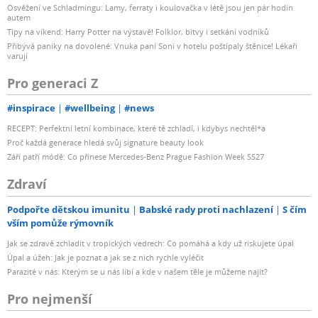
Osvěžení ve Schladmingu: Lamy, ferraty i koulovačka v létě jsou jen pár hodin
autem
Tipy na víkend: Harry Potter na výstavě! Folklor, bitvy i setkání vodníků
Přibývá paniky na dovolené: Vnuka paní Soni v hotelu poštípaly štěnice! Lékaři
varují
Pro generaci Z
#inspirace
#wellbeing
#news
RECEPT: Perfektní letní kombinace, které tě zchladí, i kdybys nechtěl*a
Proč každá generace hledá svůj signature beauty look
Září patří módě: Co přinese Mercedes-Benz Prague Fashion Week SS27
Zdraví
Podpořte dětskou imunitu
Babské rady proti nachlazení
S čím
vším pomůže rýmovník
Jak se zdravě zchladit v tropických vedrech: Co pomáhá a kdy už riskujete úpal
Úpal a úžeh: Jak je poznat a jak se z nich rychle vyléčit
Parazité v nás: Kterým se u nás líbí a kde v našem těle je můžeme najít?
Pro nejmenší