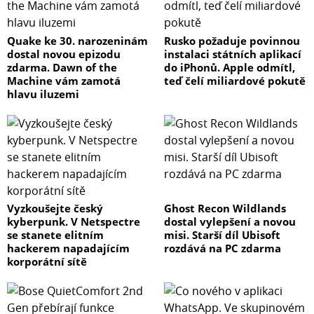
Quake ke 30. narozeninám
Rusko požaduje povinnou
dostal novou epizodu
instalaci státních aplikací
zdarma. Dawn of the
do iPhonů. Apple odmítl,
Machine vám zamotá
teď čelí miliardové pokutě
hlavu iluzemi
Vyzkoušejte český
Ghost Recon Wildlands
kyberpunk. V Netspectre
dostal vylepšení a novou
se stanete elitním
misi. Starší díl Ubisoft
hackerem napadajícím
rozdává na PC zdarma
korporátní sítě