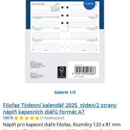
Galerie 1/5
Filofax Týdenní kalendář 2025, týden/2 strany
náplň kapesních diářů formát A7
100 %
(1 hodnocení)
Náplň pro kapesní diáře Filofax. Rozměry 120 x 81 mm