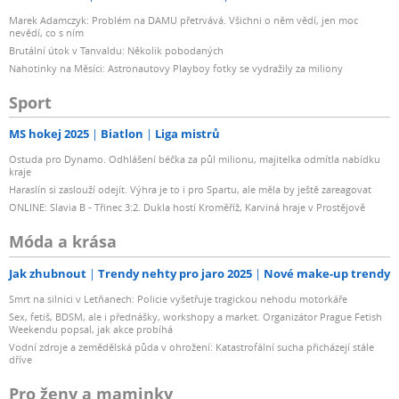
Marek Adamczyk: Problém na DAMU přetrvává. Všichni o něm vědí, jen moc
nevědí, co s ním
Brutální útok v Tanvaldu: Několik pobodaných
Nahotinky na Měsíci: Astronautovy Playboy fotky se vydražily za miliony
Sport
MS hokej 2025
Biatlon
Liga mistrů
Ostuda pro Dynamo. Odhlášení béčka za půl milionu, majitelka odmítla nabídku
kraje
Haraslín si zaslouží odejít. Výhra je to i pro Spartu, ale měla by ještě zareagovat
ONLINE: Slavia B - Třinec 3:2. Dukla hostí Kroměříž, Karviná hraje v Prostějově
Móda a krása
Jak zhubnout
Trendy nehty pro jaro 2025
Nové make-up trendy
Smrt na silnici v Letňanech: Policie vyšetřuje tragickou nehodu motorkáře
Sex, fetiš, BDSM, ale i přednášky, workshopy a market. Organizátor Prague Fetish
Weekendu popsal, jak akce probíhá
Vodní zdroje a zemědělská půda v ohrožení: Katastrofální sucha přicházejí stále
dříve
Pro ženy a maminky