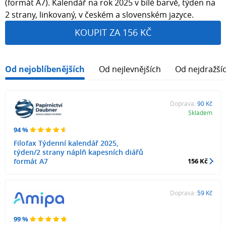
(formát A7). Kalendář na rok 2025 v bílé barvě, týden na
2 strany, linkovaný, v českém a slovenském jazyce.
KOUPIT ZA 156 KČ
Od nejoblíbenějších
Od nejlevnějších
Od nejdražší
Doprava:
90 Kč
Skladem
94 %
Filofax Týdenní kalendář 2025,
týden/2 strany náplň kapesních diářů
formát A7
156 Kč
Doprava:
59 Kč
99 %