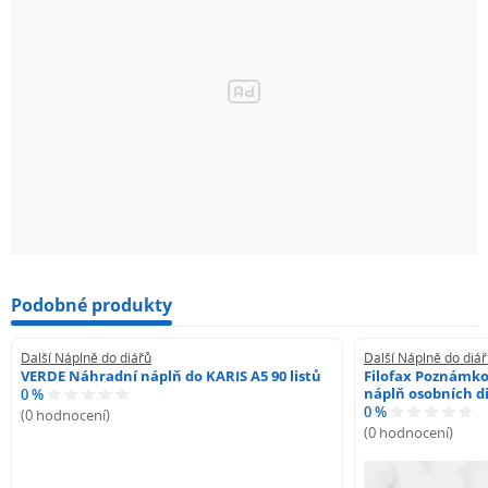
Podobné produkty
Další Náplně do diářů
Další Náplně do diá
VERDE Náhradní náplň do KARIS A5 90 listů
Filofax Poznámko
náplň osobních di
0 %
0 %
(0 hodnocení)
(0 hodnocení)