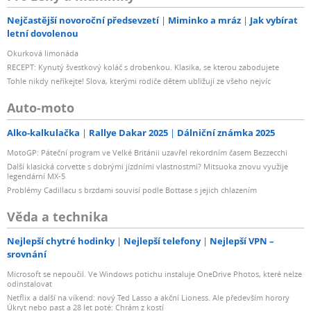
Nejčastější novoroční předsevzetí
Miminko a mráz
Jak vybírat
letní dovolenou
Okurková limonáda
RECEPT: Kynutý švestkový koláč s drobenkou. Klasika, se kterou zabodujete
Tohle nikdy neříkejte! Slova, kterými rodiče dětem ubližují ze všeho nejvíc
Auto-moto
Alko-kalkulačka
Rallye Dakar 2025
Dálniční známka 2025
MotoGP: Páteční program ve Velké Británii uzavřel rekordním časem Bezzecchi
Další klasická corvette s dobrými jízdními vlastnostmi? Mitsuoka znovu využije
legendární MX-5
Problémy Cadillacu s brzdami souvisí podle Bottase s jejich chlazením
Věda a technika
Nejlepší chytré hodinky
Nejlepší telefony
Nejlepší VPN –
srovnání
Microsoft se nepoučil. Ve Windows potichu instaluje OneDrive Photos, které nelze
odinstalovat
Netflix a další na víkend: nový Ted Lasso a akční Lioness. Ale především horory
Úkryt nebo past a 28 let poté: Chrám z kostí