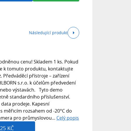
Následující produkt
ýhodněnou cenu! Skladem 1 ks. Pokud
ce k tomuto produktu, kontaktujte
 Předváděcí přístroje – zařízení
LBORN s.r.o. k účelům předvedení
h nebo výstavách. Tyto demo
etně standardního příslušenství.
 data prodeje. Kapesní
 s měřicím rozsahem od -20°C do
amera pro průmyslovou...
Celý popis
25 KČ