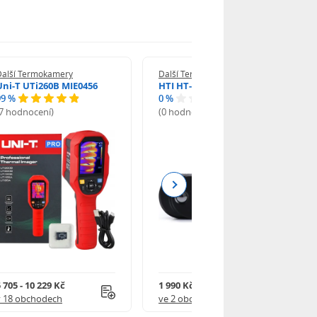
Další Termokamery
Další Termokamery
Uni-T UTi260B MIE0456
HTI HT-102
99 %
0 %
(7 hodnocení)
(0 hodnocení)
Next
 705 - 10 229 Kč
1 990 Kč
v 18 obchodech
ve 2 obchodech