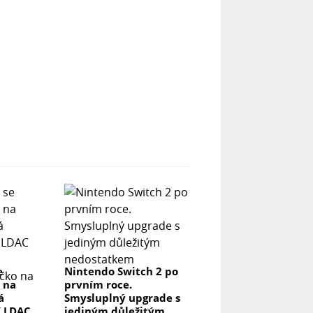
e
Nintendo Switch 2 po
 na
prvním roce.
á
Smysluplný upgrade s
í LDAC
jediným důležitým