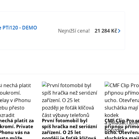
 PTi120 - DEMO
Nejnižší cena!
21 284 Kč
nechá platit za
První fotomobil byl
CMF Clip Pro s
ukromí. Private
spíš hračka než seriózní
připnou přímo
iPhonu vás na
zařízení. O 25 let
ucho. Otevřen
esto může
později je foťák klíčová
sluchátka maj