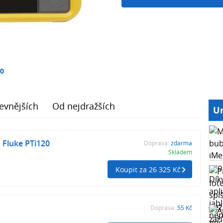
10
evnějších
Od nejdražších
Ur
Fluke PTi120
Doprava:
zdarma
Skladem
Koupit za 26 325 Kč
Doprava:
55 Kč