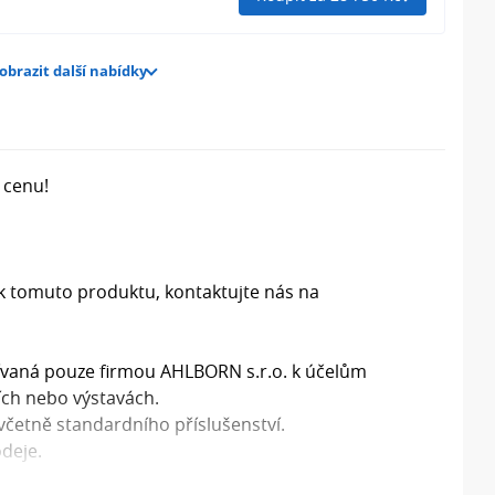
obrazit další nabídky
 cenu!
 k tomuto produktu, kontaktujte nás na
žívaná pouze firmou AHLBORN s.r.o. k účelům
řích nebo výstavách.
včetně standardního příslušenství.
deje.