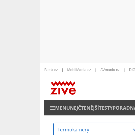
Blesk.cz
MobilMania.cz
AVmania.cz
DIG
MENU
NEJČTENĚJŠÍ
TESTY
PORADN
Termokamery