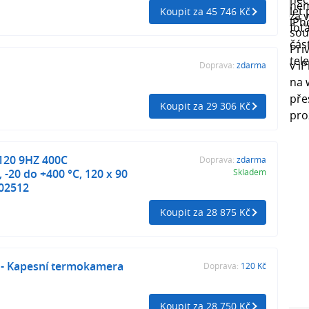
Koupit za 45 746 Kč
Doprava:
zdarma
Koupit za 29 306 Kč
I120 9HZ 400C
Doprava:
zdarma
-20 do +400 °C, 120 x 90
Skladem
302512
Koupit za 28 875 Kč
 - Kapesní termokamera
Doprava:
120 Kč
Koupit za 28 750 Kč