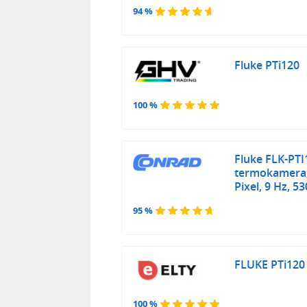
94 %
Fluke PTi120
100 %
Fluke FLK-PT
termokamera, 
Pixel, 9 Hz, 5
95 %
FLUKE PTi120
100 %