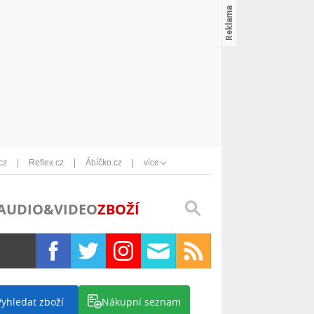
cz
Reflex.cz
Ábíčko.cz
více
AUDIO&VIDEO
ZBOŽÍ
Vyhledat zboží
Nákupní seznam