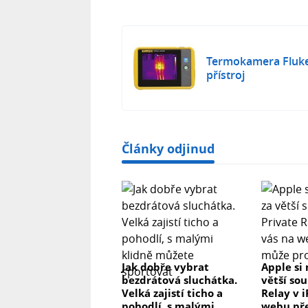
- 3,5” dotykový LCD displej
- rozlišení 120x90
Termokamera Fluke
- rozsah měření -20°C to 400°C
přístroj
- kapesní velikost
- snadné ovládání
Články odjinud
- rychlé odhalení kritických míst
- krytí IP54
- odolnost proti pádu až z 1 metru
- automatické ukládání obrázků
Jak dobře vybrat
Apple si 
bezdrátová sluchátka.
větší so
Velká zajistí ticho a
Relay v 
Obsah balení:
pohodlí, s malými
webu př