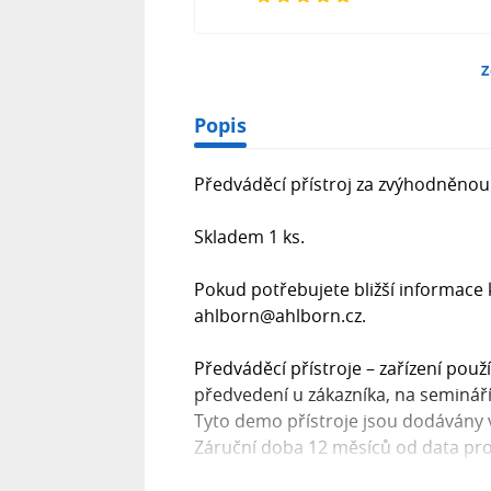
Z
Popis
Předváděcí přístroj za zvýhodněnou
Skladem 1 ks.
Pokud potřebujete bližší informace
ahlborn@ahlborn.cz.
Předváděcí přístroje – zařízení pou
předvedení u zákazníka, na seminá
Tyto demo přístroje jsou dodávány 
Záruční doba 12 měsíců od data pro