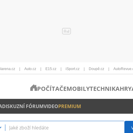
Iarena.cz
Auto.cz
E15.cz
iSport.cz
Doupě.cz
AutoRevue.
POČÍTAČE
MOBILY
TECHNIKA
HRY
A
DISKUZNÍ FÓRUM
VIDEO
PREMIUM