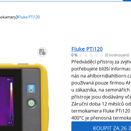
mokamery
Fluke PTi120
Fluke PTi120
0 %
(0 hodnocení)
Předváděcí přístroj za zv
potřebujete bližší informa
nás na ahlborn@ahlborn.cz.
používaná pouze firmou AH
u zákazníka, na semináříc
přístroje jsou dodávány vč
Záruční doba 12 měsíců od
termokamera Fluke PTi120
400°C je přenosná termok
KOUPIT ZA 26 3