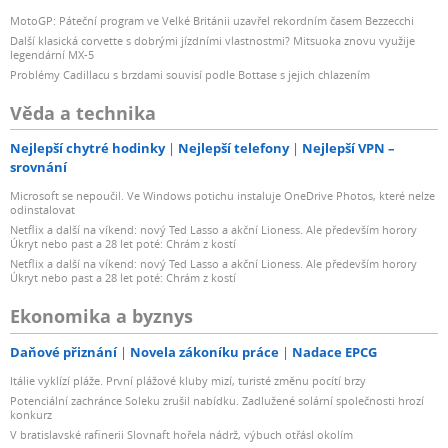
MotoGP: Páteční program ve Velké Británii uzavřel rekordním časem Bezzecchi
Další klasická corvette s dobrými jízdními vlastnostmi? Mitsuoka znovu využije
legendární MX-5
Problémy Cadillacu s brzdami souvisí podle Bottase s jejich chlazením
Věda a technika
Nejlepší chytré hodinky
Nejlepší telefony
Nejlepší VPN –
srovnání
Microsoft se nepoučil. Ve Windows potichu instaluje OneDrive Photos, které nelze
odinstalovat
Netflix a další na víkend: nový Ted Lasso a akční Lioness. Ale především horory
Úkryt nebo past a 28 let poté: Chrám z kostí
Netflix a další na víkend: nový Ted Lasso a akční Lioness. Ale především horory
Úkryt nebo past a 28 let poté: Chrám z kostí
Ekonomika a byznys
Daňové přiznání
Novela zákoníku práce
Nadace EPCG
Itálie vyklízí pláže. První plážové kluby mizí, turisté změnu pocítí brzy
Potenciální zachránce Soleku zrušil nabídku. Zadlužené solární společnosti hrozí
konkurz
V bratislavské rafinerii Slovnaft hořela nádrž, výbuch otřásl okolím