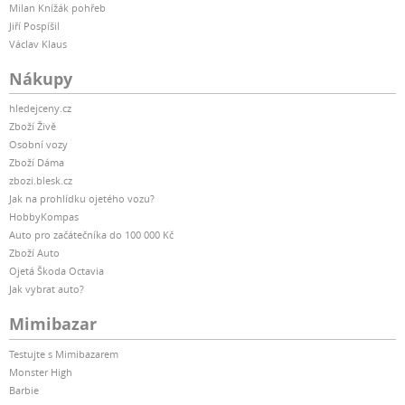
Milan Knížák pohřeb
Jiří Pospíšil
Václav Klaus
Nákupy
hledejceny.cz
Zboží Živě
Osobní vozy
Zboží Dáma
zbozi.blesk.cz
Jak na prohlídku ojetého vozu?
HobbyKompas
Auto pro začátečníka do 100 000 Kč
Zboží Auto
Ojetá Škoda Octavia
Jak vybrat auto?
Mimibazar
Testujte s Mimibazarem
Monster High
Barbie