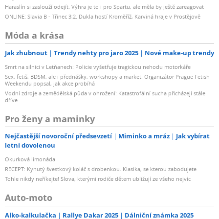
Haraslín si zaslouží odejít. Výhra je to i pro Spartu, ale měla by ještě zareagovat
ONLINE: Slavia B - Třinec 3:2. Dukla hostí Kroměříž, Karviná hraje v Prostějově
Móda a krása
Jak zhubnout
Trendy nehty pro jaro 2025
Nové make-up trendy
Smrt na silnici v Letňanech: Policie vyšetřuje tragickou nehodu motorkáře
Sex, fetiš, BDSM, ale i přednášky, workshopy a market. Organizátor Prague Fetish
Weekendu popsal, jak akce probíhá
Vodní zdroje a zemědělská půda v ohrožení: Katastrofální sucha přicházejí stále
dříve
Pro ženy a maminky
Nejčastější novoroční předsevzetí
Miminko a mráz
Jak vybírat
letní dovolenou
Okurková limonáda
RECEPT: Kynutý švestkový koláč s drobenkou. Klasika, se kterou zabodujete
Tohle nikdy neříkejte! Slova, kterými rodiče dětem ubližují ze všeho nejvíc
Auto-moto
Alko-kalkulačka
Rallye Dakar 2025
Dálniční známka 2025