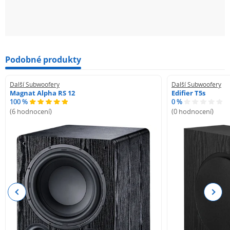
Podobné produkty
Další Subwoofery
Další Subwoofery
Magnat Alpha RS 12
Edifier T5s
100 %
0 %
(6 hodnocení)
(0 hodnocení)
Previous
Next