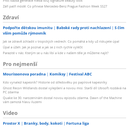
Proč každá generace hledá svůj signature beauty look
Září patří módě: Co přinese Mercedes-Benz Prague Fashion Week SS27
Zdraví
Podpořte dětskou imunitu
Babské rady proti nachlazení
S čím
vším pomůže rýmovník
Jak se zdravě zchladit v tropických vedrech: Co pomáhá a kdy už riskujete úpal
Úpal a úžeh: Jak je poznat a jak se z nich rychle vyléčit
Parazité v nás: Kterým se u nás líbí a kde v našem těle je můžeme najít?
Pro nejmenší
Mourissonova poradna
Komiksy
Festival ABC
Kdo vynalezl kapesník? Historie od středověku po papírové kapesníky
Ghost Recon Wildlands dostal vylepšení a novou misi. Starší díl Ubisoft rozdává na
PC zdarma
Quake ke 30. narozeninám dostal novou epizodu zdarma. Dawn of the Machine
vám zamotá hlavu iluzemi
Video
Prostor X
Branky, body, kokoti
Fortuna liga