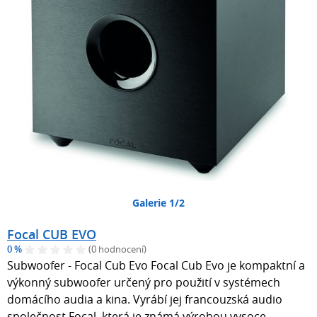
Galerie 1/2
Focal CUB EVO
0 %
(0 hodnocení)
Subwoofer - Focal Cub Evo Focal Cub Evo je kompaktní a
výkonný subwoofer určený pro použití v systémech
domácího audia a kina. Vyrábí jej francouzská audio
společnost Focal, která je známá výrobou vysoce