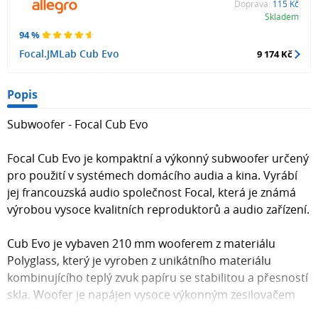
Doprava:
115 Kč
Skladem
94 %
Focal.JMLab Cub Evo
9 174 Kč
Popis
Subwoofer - Focal Cub Evo
Focal Cub Evo je kompaktní a výkonný subwoofer určený
pro použití v systémech domácího audia a kina. Vyrábí
jej francouzská audio společnost Focal, která je známá
výrobou vysoce kvalitních reproduktorů a audio zařízení.
Cub Evo je vybaven 210 mm wooferem z materiálu
Polyglass, který je vyroben z unikátního materiálu
kombinujícího teplý zvuk papíru se stabilitou a přesností
skla. Woofer je napájen vysoce výkonným zesilovačem
třídy D, který dodává výkon až 200 W, což poskytuje