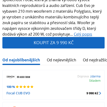
kvalitních reproduktorů a audio zařízení. Cub Evo je
vybaven 210 mm wooferem z materiálu Polyglass, který
je vyroben z unikátního materiálu kombinujícího teplý
zvuk papíru se stabilitou a přesností skla. Woofer je
napájen vysoce výkonným zesilovačem třídy D, který
dodává výkon až 200 W, což poskytuje...
Celý popis
KOUPIT ZA 9 990 KČ
Od nejoblíbenějších
Od nejlevnějších
Od nejdražší
Doprava:
zdarma
Skladem
100 %
Focal CUB EVO
9 990 Kč