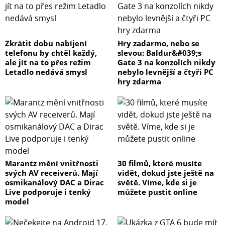
Zkrátit dobu nabíjení
Hry zadarmo, nebo se
telefonu by chtěl každý,
slevou: Baldur&#039;s
ale jít na to přes režim
Gate 3 na konzolích nikdy
Letadlo nedává smysl
nebylo levnější a čtyři PC
hry zdarma
Marantz mění vnitřnosti
30 filmů, které musíte
svých AV receiverů. Mají
vidět, dokud jste ještě na
osmikanálový DAC a Dirac
světě. Víme, kde si je
Live podporuje i tenký
můžete pustit online
model