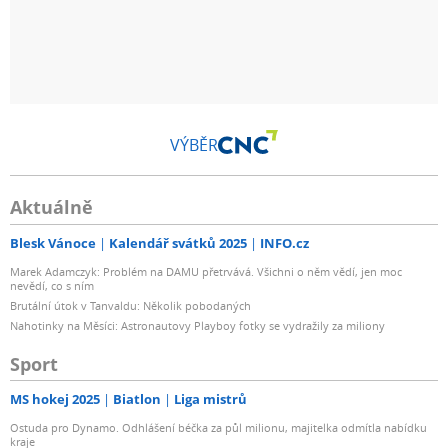
VÝBĚR
Aktuálně
Blesk Vánoce
Kalendář svátků 2025
INFO.cz
Marek Adamczyk: Problém na DAMU přetrvává. Všichni o něm vědí, jen moc
nevědí, co s ním
Brutální útok v Tanvaldu: Několik pobodaných
Nahotinky na Měsíci: Astronautovy Playboy fotky se vydražily za miliony
Sport
MS hokej 2025
Biatlon
Liga mistrů
Ostuda pro Dynamo. Odhlášení béčka za půl milionu, majitelka odmítla nabídku
kraje