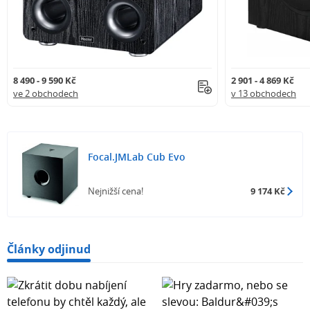
8 490 - 9 590 Kč
2 901 - 4 869 Kč
ve 2 obchodech
v 13 obchodech
Focal.JMLab Cub Evo
Nejnižší cena!
9 174 Kč
Články odjinud