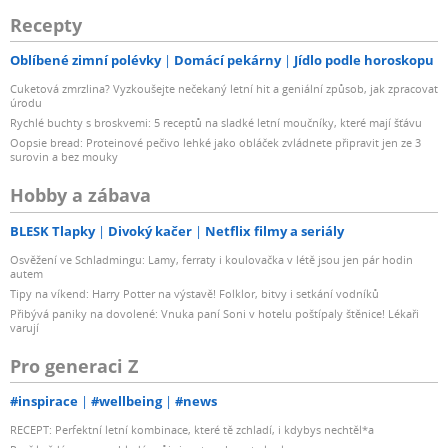
Recepty
Oblíbené zimní polévky
Domácí pekárny
Jídlo podle horoskopu
Cuketová zmrzlina? Vyzkoušejte nečekaný letní hit a geniální způsob, jak zpracovat
úrodu
Rychlé buchty s broskvemi: 5 receptů na sladké letní moučníky, které mají šťávu
Oopsie bread: Proteinové pečivo lehké jako obláček zvládnete připravit jen ze 3
surovin a bez mouky
Hobby a zábava
BLESK Tlapky
Divoký kačer
Netflix filmy a seriály
Osvěžení ve Schladmingu: Lamy, ferraty i koulovačka v létě jsou jen pár hodin
autem
Tipy na víkend: Harry Potter na výstavě! Folklor, bitvy i setkání vodníků
Přibývá paniky na dovolené: Vnuka paní Soni v hotelu poštípaly štěnice! Lékaři
varují
Pro generaci Z
#inspirace
#wellbeing
#news
RECEPT: Perfektní letní kombinace, které tě zchladí, i kdybys nechtěl*a