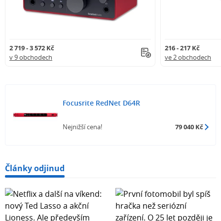
2 719 - 3 572 Kč
216 - 217 Kč
v 9 obchodech
ve 2 obchodech
Focusrite RedNet D64R
Nejnižší cena!
79 040 Kč
Články odjinud