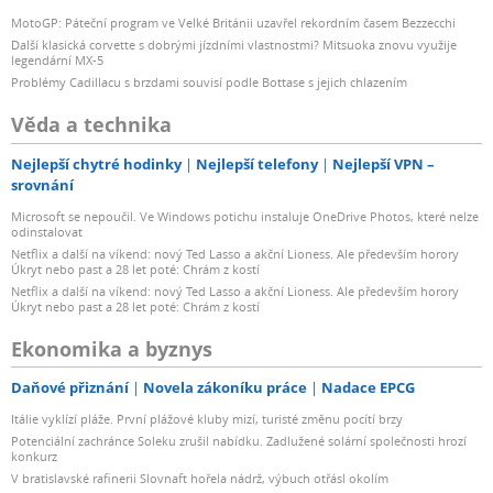
MotoGP: Páteční program ve Velké Británii uzavřel rekordním časem Bezzecchi
Další klasická corvette s dobrými jízdními vlastnostmi? Mitsuoka znovu využije
legendární MX-5
Problémy Cadillacu s brzdami souvisí podle Bottase s jejich chlazením
Věda a technika
Nejlepší chytré hodinky
Nejlepší telefony
Nejlepší VPN –
srovnání
Microsoft se nepoučil. Ve Windows potichu instaluje OneDrive Photos, které nelze
odinstalovat
Netflix a další na víkend: nový Ted Lasso a akční Lioness. Ale především horory
Úkryt nebo past a 28 let poté: Chrám z kostí
Netflix a další na víkend: nový Ted Lasso a akční Lioness. Ale především horory
Úkryt nebo past a 28 let poté: Chrám z kostí
Ekonomika a byznys
Daňové přiznání
Novela zákoníku práce
Nadace EPCG
Itálie vyklízí pláže. První plážové kluby mizí, turisté změnu pocítí brzy
Potenciální zachránce Soleku zrušil nabídku. Zadlužené solární společnosti hrozí
konkurz
V bratislavské rafinerii Slovnaft hořela nádrž, výbuch otřásl okolím