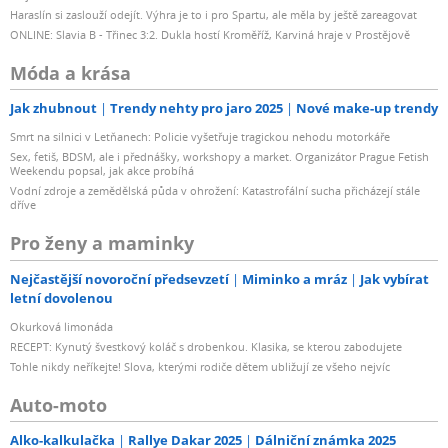
Haraslín si zaslouží odejít. Výhra je to i pro Spartu, ale měla by ještě zareagovat
ONLINE: Slavia B - Třinec 3:2. Dukla hostí Kroměříž, Karviná hraje v Prostějově
Móda a krása
Jak zhubnout
Trendy nehty pro jaro 2025
Nové make-up trendy
Smrt na silnici v Letňanech: Policie vyšetřuje tragickou nehodu motorkáře
Sex, fetiš, BDSM, ale i přednášky, workshopy a market. Organizátor Prague Fetish
Weekendu popsal, jak akce probíhá
Vodní zdroje a zemědělská půda v ohrožení: Katastrofální sucha přicházejí stále
dříve
Pro ženy a maminky
Nejčastější novoroční předsevzetí
Miminko a mráz
Jak vybírat
letní dovolenou
Okurková limonáda
RECEPT: Kynutý švestkový koláč s drobenkou. Klasika, se kterou zabodujete
Tohle nikdy neříkejte! Slova, kterými rodiče dětem ubližují ze všeho nejvíc
Auto-moto
Alko-kalkulačka
Rallye Dakar 2025
Dálniční známka 2025