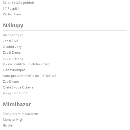
Milan Knížák pohřeb
Jiří Pospíšil
Václav Klaus
Nákupy
hledejceny.cz
Zboží Živě
Osobní vozy
Zboží Dáma
zbozi.blesk.cz
Jak na prohlídku ojetého vozu?
HobbyKompas
Auto pro začátečníka do 100 000 Kč
Zboží Auto
Ojetá Škoda Octavia
Jak vybrat auto?
Mimibazar
Testujte s Mimibazarem
Monster High
Barbie