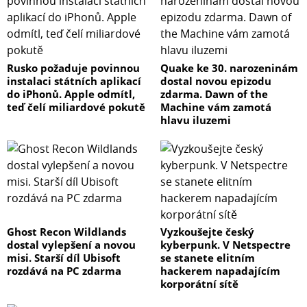
Rusko požaduje povinnou
Quake ke 30. narozeninám
instalaci státních aplikací
dostal novou epizodu
do iPhonů. Apple odmítl,
zdarma. Dawn of the
teď čelí miliardové pokutě
Machine vám zamotá
hlavu iluzemi
Ghost Recon Wildlands
Vyzkoušejte český
dostal vylepšení a novou
kyberpunk. V Netspectre
misi. Starší díl Ubisoft
se stanete elitním
rozdává na PC zdarma
hackerem napadajícím
korporátní sítě