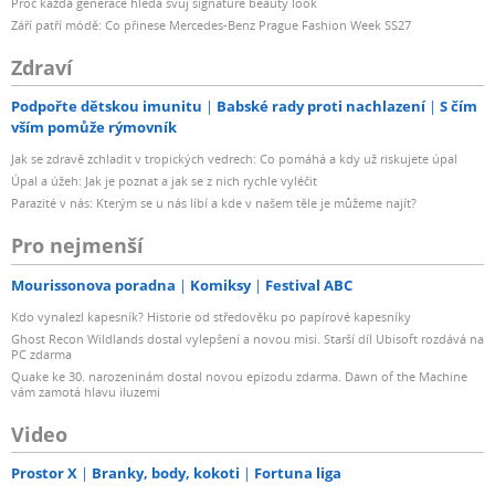
Proč každá generace hledá svůj signature beauty look
Září patří módě: Co přinese Mercedes-Benz Prague Fashion Week SS27
Zdraví
Podpořte dětskou imunitu
Babské rady proti nachlazení
S čím
vším pomůže rýmovník
Jak se zdravě zchladit v tropických vedrech: Co pomáhá a kdy už riskujete úpal
Úpal a úžeh: Jak je poznat a jak se z nich rychle vyléčit
Parazité v nás: Kterým se u nás líbí a kde v našem těle je můžeme najít?
Pro nejmenší
Mourissonova poradna
Komiksy
Festival ABC
Kdo vynalezl kapesník? Historie od středověku po papírové kapesníky
Ghost Recon Wildlands dostal vylepšení a novou misi. Starší díl Ubisoft rozdává na
PC zdarma
Quake ke 30. narozeninám dostal novou epizodu zdarma. Dawn of the Machine
vám zamotá hlavu iluzemi
Video
Prostor X
Branky, body, kokoti
Fortuna liga