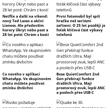
Netflix a další na víkend:
První fotomobil byl spíš
nový Ted Lasso a akční
hračka než seriózní
Lioness. Ale především
zařízení. O 25 let později je
horory Úkryt nebo past a
foťák klíčová část výbavy
28 let poté: Chrám z kostí
telefonů
Co nového v aplikaci
Bose QuietComfort 2nd
WhatsApp. Ve skupinovém
Gen přebírají funkce
chatu můžete používat
dražších Ultra. Mají
zmínku @všichni
prostorový zvuk, lepší ANC
a poslech přes USB-C