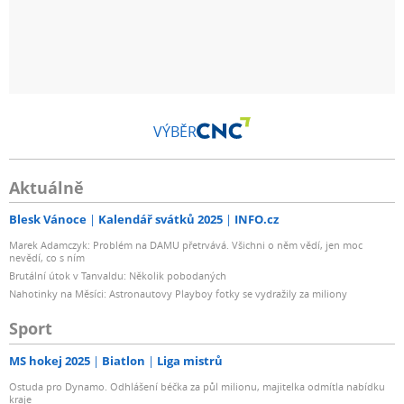
VÝBĚR
Aktuálně
Blesk Vánoce
Kalendář svátků 2025
INFO.cz
Marek Adamczyk: Problém na DAMU přetrvává. Všichni o něm vědí, jen moc
nevědí, co s ním
Brutální útok v Tanvaldu: Několik pobodaných
Nahotinky na Měsíci: Astronautovy Playboy fotky se vydražily za miliony
Sport
MS hokej 2025
Biatlon
Liga mistrů
Ostuda pro Dynamo. Odhlášení béčka za půl milionu, majitelka odmítla nabídku
kraje