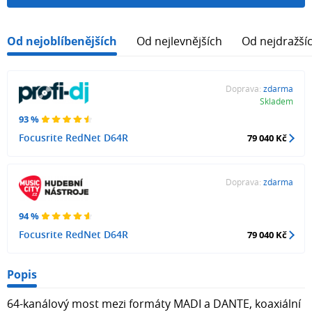
Od nejoblíbenějších
Od nejlevnějších
Od nejdražší
Doprava:
zdarma
Skladem
93 %
Focusrite RedNet D64R
79 040 Kč
Doprava:
zdarma
94 %
Focusrite RedNet D64R
79 040 Kč
Popis
64-kanálový most mezi formáty MADI a DANTE, koaxiální