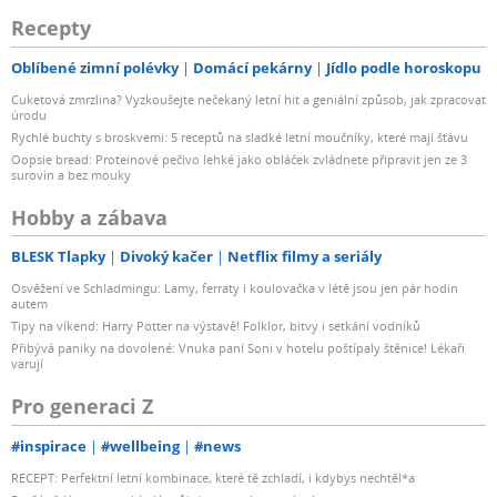
Recepty
Oblíbené zimní polévky
Domácí pekárny
Jídlo podle horoskopu
Cuketová zmrzlina? Vyzkoušejte nečekaný letní hit a geniální způsob, jak zpracovat
úrodu
Rychlé buchty s broskvemi: 5 receptů na sladké letní moučníky, které mají šťávu
Oopsie bread: Proteinové pečivo lehké jako obláček zvládnete připravit jen ze 3
surovin a bez mouky
Hobby a zábava
BLESK Tlapky
Divoký kačer
Netflix filmy a seriály
Osvěžení ve Schladmingu: Lamy, ferraty i koulovačka v létě jsou jen pár hodin
autem
Tipy na víkend: Harry Potter na výstavě! Folklor, bitvy i setkání vodníků
Přibývá paniky na dovolené: Vnuka paní Soni v hotelu poštípaly štěnice! Lékaři
varují
Pro generaci Z
#inspirace
#wellbeing
#news
RECEPT: Perfektní letní kombinace, které tě zchladí, i kdybys nechtěl*a