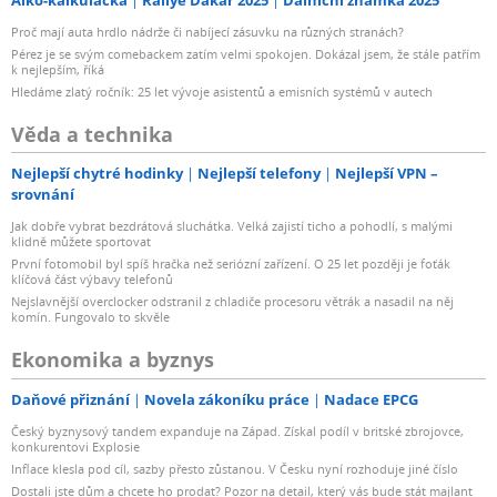
Proč mají auta hrdlo nádrže či nabíjecí zásuvku na různých stranách?
Pérez je se svým comebackem zatím velmi spokojen. Dokázal jsem, že stále patřím
k nejlepším, říká
Hledáme zlatý ročník: 25 let vývoje asistentů a emisních systémů v autech
Věda a technika
Nejlepší chytré hodinky
Nejlepší telefony
Nejlepší VPN –
srovnání
Jak dobře vybrat bezdrátová sluchátka. Velká zajistí ticho a pohodlí, s malými
klidně můžete sportovat
První fotomobil byl spíš hračka než seriózní zařízení. O 25 let později je foťák
klíčová část výbavy telefonů
Nejslavnější overclocker odstranil z chladiče procesoru větrák a nasadil na něj
komín. Fungovalo to skvěle
Ekonomika a byznys
Daňové přiznání
Novela zákoníku práce
Nadace EPCG
Český byznysový tandem expanduje na Západ. Získal podíl v britské zbrojovce,
konkurentovi Explosie
Inflace klesla pod cíl, sazby přesto zůstanou. V Česku nyní rozhoduje jiné číslo
Dostali jste dům a chcete ho prodat? Pozor na detail, který vás bude stát majlant