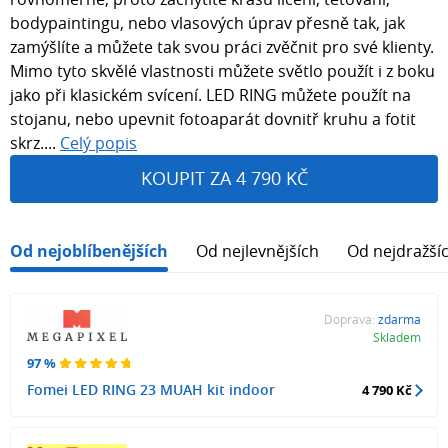
bodypaintingu, nebo vlasových úprav přesně tak, jak
zamýšlíte a můžete tak svou práci zvěčnit pro své klienty.
Mimo tyto skvělé vlastnosti můžete světlo použít i z boku
jako při klasickém svícení. LED RING můžete použít na
stojanu, nebo upevnit fotoaparát dovnitř kruhu a fotit
skrz....
Celý popis
KOUPIT ZA 4 790 KČ
Od nejoblíbenějších
Od nejlevnějších
Od nejdražší
Doprava:
zdarma
Skladem
97 %
Fomei LED RING 23 MUAH kit indoor
4 790 Kč