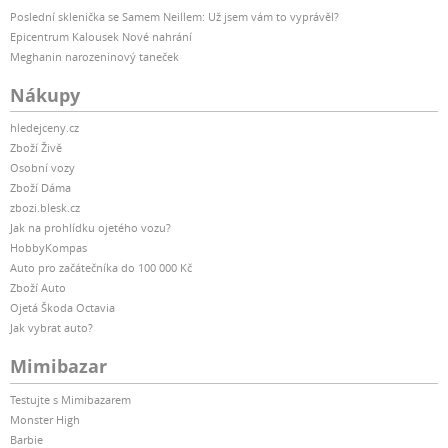
Poslední sklenička se Samem Neillem: Už jsem vám to vyprávěl?
Epicentrum Kalousek Nové nahrání
Meghanin narozeninový taneček
Nákupy
hledejceny.cz
Zboží Živě
Osobní vozy
Zboží Dáma
zbozi.blesk.cz
Jak na prohlídku ojetého vozu?
HobbyKompas
Auto pro začátečníka do 100 000 Kč
Zboží Auto
Ojetá Škoda Octavia
Jak vybrat auto?
Mimibazar
Testujte s Mimibazarem
Monster High
Barbie