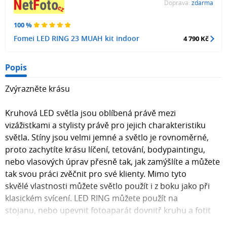
Doprava:
zdarma
100 %
Fomei LED RING 23 MUAH kit indoor
4 790 Kč
Popis
Zvýrazněte krásu
Kruhová LED světla jsou oblíbená právě mezi
vizážistkami a stylisty právě pro jejich charakteristiku
světla. Stíny jsou velmi jemné a světlo je rovnoměrné,
proto zachytíte krásu líčení, tetování, bodypaintingu,
nebo vlasových úprav přesně tak, jak zamýšlíte a můžete
tak svou práci zvěčnit pro své klienty. Mimo tyto
skvělé vlastnosti můžete světlo použít i z boku jako při
klasickém svícení. LED RING můžete použít na
stojanu, nebo upevnit fotoaparát dovnitř kruhu a fotit
skrz. Set je směrován na focení v interiéru, či