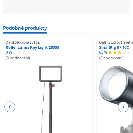
Podobné produkty
Další Studiová světla
Další Studiová světl
Rollei Lumis Key Light 28555
SmallRig RF 10C
0 %
65 %
(0 hodnocení)
(2 hodnocení)
Previous
Next