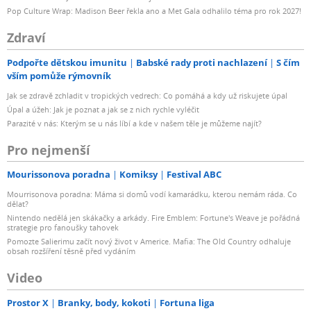
Pop Culture Wrap: Madison Beer řekla ano a Met Gala odhalilo téma pro rok 2027!
Zdraví
Podpořte dětskou imunitu
Babské rady proti nachlazení
S čím
vším pomůže rýmovník
Jak se zdravě zchladit v tropických vedrech: Co pomáhá a kdy už riskujete úpal
Úpal a úžeh: Jak je poznat a jak se z nich rychle vyléčit
Parazité v nás: Kterým se u nás líbí a kde v našem těle je můžeme najít?
Pro nejmenší
Mourissonova poradna
Komiksy
Festival ABC
Mourrisonova poradna: Máma si domů vodí kamarádku, kterou nemám ráda. Co
dělat?
Nintendo nedělá jen skákačky a arkády. Fire Emblem: Fortune's Weave je pořádná
strategie pro fanoušky tahovek
Pomozte Salierimu začít nový život v Americe. Mafia: The Old Country odhaluje
obsah rozšíření těsně před vydáním
Video
Prostor X
Branky, body, kokoti
Fortuna liga