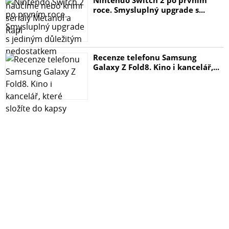
roce. Smysluplný upgrade s...
-Barevná teplota 3000-5600 K.
[image:3]
Recenze telefonu Samsung
Galaxy Z Fold8. Kino i kancelář,...