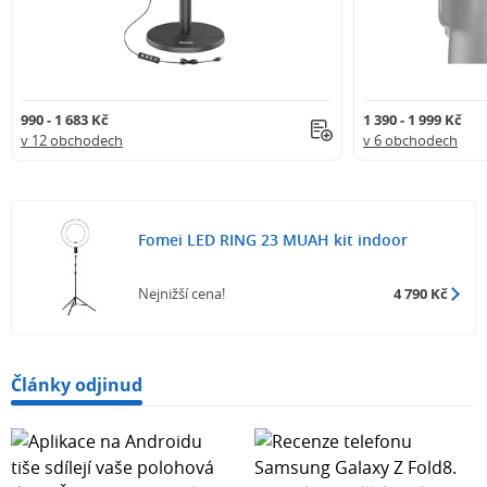
990 - 1 683 Kč
1 390 - 1 999 Kč
v 12 obchodech
v 6 obchodech
Fomei LED RING 23 MUAH kit indoor
Nejnižší cena!
4 790 Kč
Články odjinud