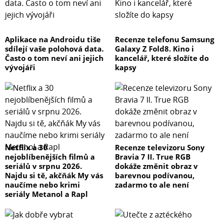
Aplikace na Androidu tiše
Recenze telefonu Samsung
sdílejí vaše polohová data.
Galaxy Z Fold8. Kino i
Často o tom neví ani jejich
kancelář, které složíte do
vývojáři
kapsy
Netflix a 30
Recenze televizoru Sony
nejoblíbenějších filmů a
Bravia 7 II. True RGB
seriálů v srpnu 2026.
dokáže změnit obraz v
Najdu si tě, akčňák My vás
barevnou podívanou,
naučíme nebo krimi
zadarmo to ale není
seriály Metanol a Rapl