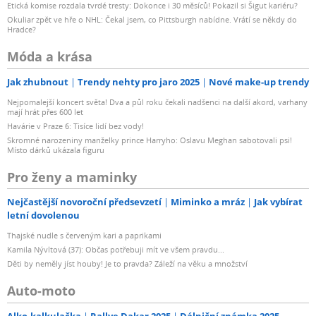
Etická komise rozdala tvrdé tresty: Dokonce i 30 měsíců! Pokazil si Šigut kariéru?
Okuliar zpět ve hře o NHL: Čekal jsem, co Pittsburgh nabídne. Vrátí se někdy do
Hradce?
Móda a krása
Jak zhubnout
Trendy nehty pro jaro 2025
Nové make-up trendy
Nejpomalejší koncert světa! Dva a půl roku čekali nadšenci na další akord, varhany
mají hrát přes 600 let
Havárie v Praze 6: Tisíce lidí bez vody!
Skromné narozeniny manželky prince Harryho: Oslavu Meghan sabotovali psi!
Místo dárků ukázala figuru
Pro ženy a maminky
Nejčastější novoroční předsevzetí
Miminko a mráz
Jak vybírat
letní dovolenou
Thajské nudle s červeným kari a paprikami
Kamila Nývltová (37): Občas potřebuji mít ve všem pravdu...
Děti by neměly jíst houby! Je to pravda? Záleží na věku a množství
Auto-moto
Alko-kalkulačka
Rallye Dakar 2025
Dálniční známka 2025