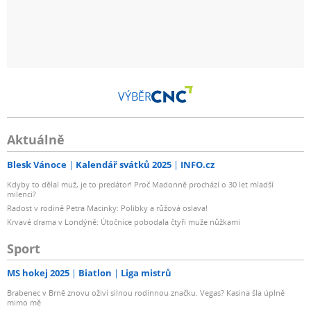
VÝBĚR
Aktuálně
Blesk Vánoce
Kalendář svátků 2025
INFO.cz
Kdyby to dělal muž, je to predátor! Proč Madonně prochází o 30 let mladší
milenci?
Radost v rodině Petra Macinky: Polibky a růžová oslava!
Krvavé drama v Londýně: Útočnice pobodala čtyři muže nůžkami
Sport
MS hokej 2025
Biatlon
Liga mistrů
Brabenec v Brně znovu oživí silnou rodinnou značku. Vegas? Kasina šla úplně
mimo mě