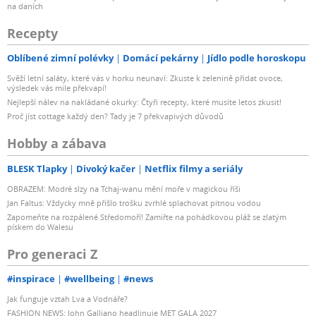
na daních
Recepty
Oblíbené zimní polévky
Domácí pekárny
Jídlo podle horoskopu
Svěží letní saláty, které vás v horku neunaví: Zkuste k zelenině přidat ovoce,
výsledek vás mile překvapí!
Nejlepší nálev na nakládané okurky: Čtyři recepty, které musíte letos zkusit!
Proč jíst cottage každý den? Tady je 7 překvapivých důvodů
Hobby a zábava
BLESK Tlapky
Divoký kačer
Netflix filmy a seriály
OBRAZEM: Modré slzy na Tchaj-wanu mění moře v magickou říši
Jan Faltus: Vždycky mně přišlo trošku zvrhlé splachovat pitnou vodou
Zapomeňte na rozpálené Středomoří! Zamiřte na pohádkovou pláž se zlatým
pískem do Walesu
Pro generaci Z
#inspirace
#wellbeing
#news
Jak funguje vztah Lva a Vodnáře?
FASHION NEWS: John Galliano headlinuje MET GALA 2027