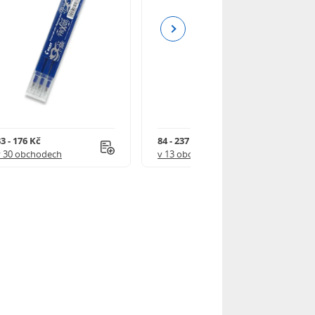
Next
3 - 176 Kč
84 - 237 Kč
v 30 obchodech
v 13 obchodech