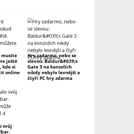
é musíte
Hry zadarmo, nebo se
te ještě
slevou: Baldur&#039;s
, kde si
Gate 3 na konzolích
it online
nikdy nebylo levnější a
čtyři PC hry zdarma
o svůj
dbar.