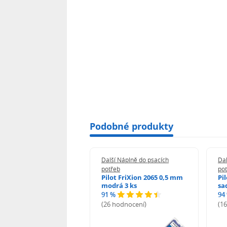
Podobné produkty
 Náplně do psacích
Další Náplně do psacích
Dal
eb
potřeb
po
i-noor Tuhy do
Pilot FriXion 2065 0,5 mm
Pi
rotužky HB 0,5 mm
modrá 3 ks
sa
91 %
94
%
(26 hodnocení)
(1
odnocení)