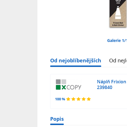
Galerie 1/
Od nejoblíbenějších
Od nejl
Náplň Frixion C
239840
100 %
Popis