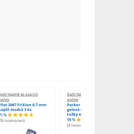
alší Náplně do psacích
Další Náplně do psacích
potřeb
potřeb
Pilot 2067 FriXion 0,7 mm
Parker 1502/0250346
náplň modrá 3 ks
gelová náplň do kuličkové
tužky modrá
95 %
98 %
(76 hodnocení)
(8 hodnocení)