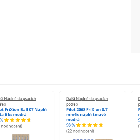
ší Náplně do psacích
Další Náplně do psacích
D
třeb
potřeb
lot FriXion Ball 07 Náplň
Pilot 2068 FriXion 0,7
da 6 ks modrá
mm6x náplň tmavě
modrá
 %
98 %
6 hodnocení)
(22 hodnocení)