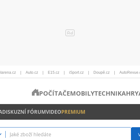
Iarena.cz
Auto.cz
E15.cz
iSport.cz
Doupě.cz
AutoRevue.
POČÍTAČE
MOBILY
TECHNIKA
HRY
A
DISKUZNÍ FÓRUM
VIDEO
PREMIUM