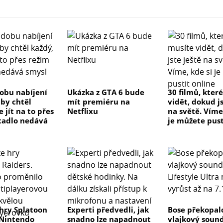
dobu nabíjení
Ukázka z GTA 6 bude
30 filmů, kter
 by chtěl
mít premiéru na
vidět, dokud js
e jít na to přes
Netflixu
na světě. Víme
tadlo nedává
je můžete pust
hry Splatoon
Experti předvedli, jak
Bose překopal
 Nintendo
snadno lze napadnout
vlajkový soun