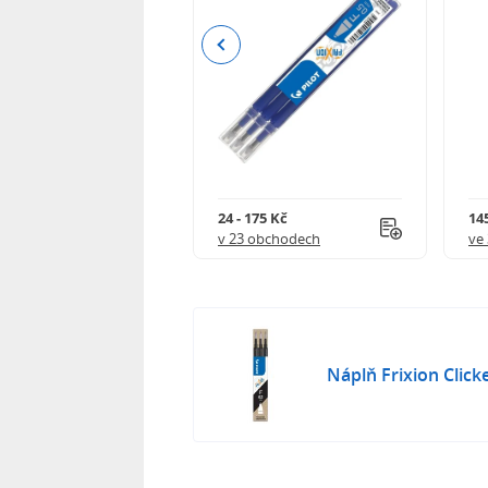
Previous
8 Kč
24 - 175 Kč
145
 obchodech
v 23 obchodech
ve
Náplň Frixion Clicke