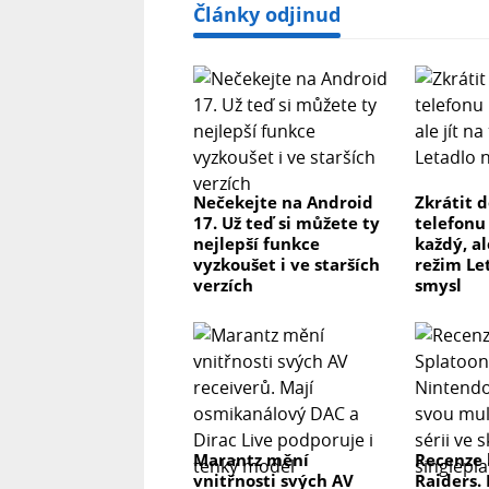
Články odjinud
Nečekejte na Android
Zkrátit 
17. Už teď si můžete ty
telefonu
nejlepší funkce
každý, al
vyzkoušet i ve starších
režim Le
verzích
smysl
Marantz mění
Recenze 
vnitřnosti svých AV
Raiders.