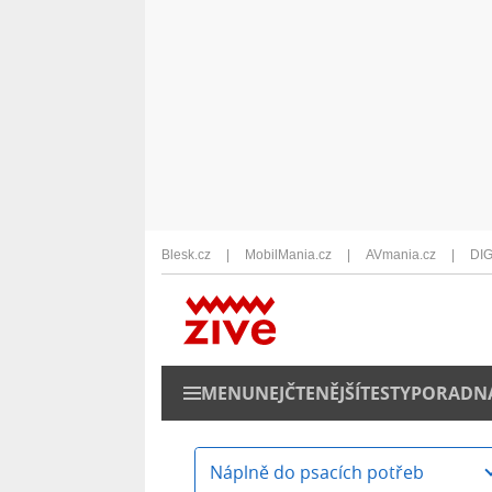
Blesk.cz
MobilMania.cz
AVmania.cz
DIG
MENU
NEJČTENĚJŠÍ
TESTY
PORADN
Náplně do psacích potřeb