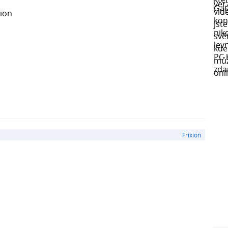
xion
Frixion