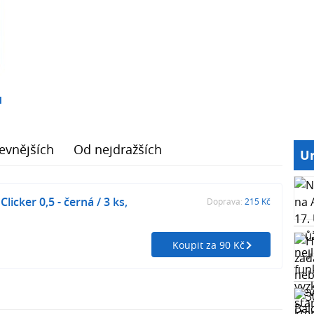
1
evnějších
Od nejdražších
Ur
licker 0,5 - černá / 3 ks,
Doprava:
215 Kč
Koupit za 90 Kč