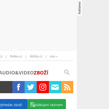
cz
Reflex.cz
Ábíčko.cz
více
AUDIO&VIDEO
ZBOŽÍ
Vyhledat zboží
Nákupní seznam