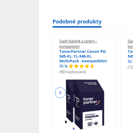
Podobné produkty
 Náplně a tonery -
Další Náplně a tonery -
Dal
tibilní
kompatibilní
kom
print Samsung MLT-
TonerPartner Canon PG-
To
L - kompatibilní
545-XL, CL-546-XL
54
MultiPack - kompatibilní
92
95 %
 hodnocení)
(1
(90 hodnocení)
Previous