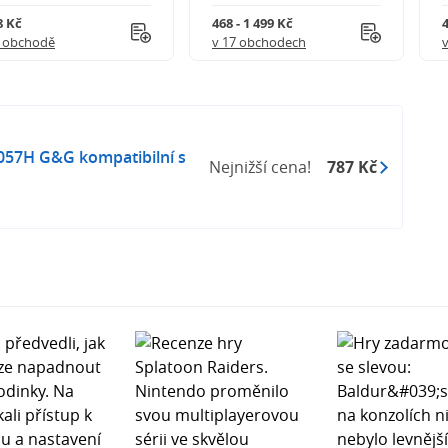
8 Kč
468 - 1 499 Kč
4
1 obchodě
v 17 obchodech
57H G&G kompatibilní s
Nejnižší cena!
787 Kč