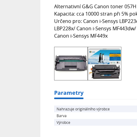
Alternativní G&G Canon toner 057H 
Kapacita: cca 10000 stran při 5% pok
Určeno pro: Canon i-Sensys LBP223
LBP228x/ Canon i-Sensys MF443dw/
Canon i-Sensys MF449x
Parametry
Nahrazuje originálního výrobce
Barva
Výrobce