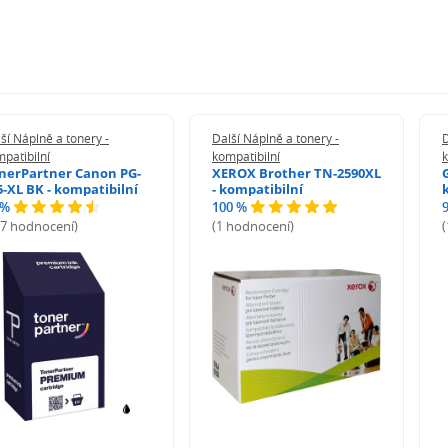
ší Náplně a tonery -
Další Náplně a tonery -
D
patibilní
kompatibilní
k
nerPartner Canon PG-
XEROX Brother TN-2590XL
5-XL BK - kompatibilní
- kompatibilní
 %
100 %
27 hodnocení)
(1 hodnocení)