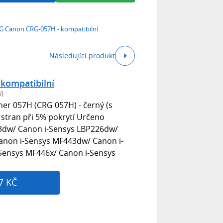
 Canon CRG-057H - kompatibilní
Následující produkt
kompatibilní
í)
er 057H (CRG 057H) - černý (s
 stran při 5% pokrytí Určeno
23dw/ Canon i-Sensys LBP226dw/
anon i-Sensys MF443dw/ Canon i-
Sensys MF446x/ Canon i-Sensys
7 KČ