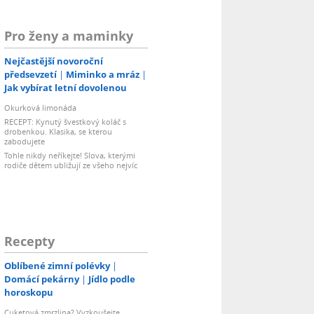
Pro ženy a maminky
Nejčastější novoroční
předsevzetí
Miminko a mráz
Jak vybírat letní dovolenou
Okurková limonáda
RECEPT: Kynutý švestkový koláč s
drobenkou. Klasika, se kterou
zabodujete
Tohle nikdy neříkejte! Slova, kterými
rodiče dětem ubližují ze všeho nejvíc
Recepty
Oblíbené zimní polévky
Domácí pekárny
Jídlo podle
horoskopu
Cuketová zmrzlina? Vyzkoušejte