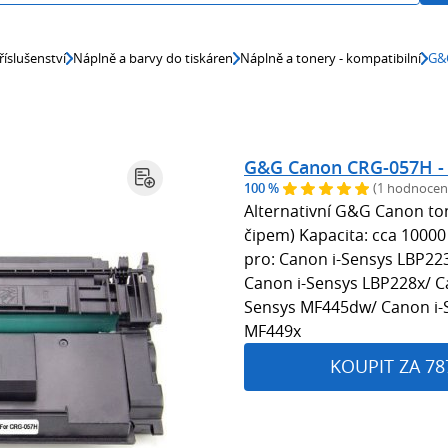
říslušenství
Náplně a barvy do tiskáren
Náplně a tonery - kompatibilní
G&G
G&G Canon CRG-057H - 
100 %
(1 hodnocen
Alternativní G&G Canon ton
čipem) Kapacita: cca 10000
pro: Canon i-Sensys LBP2
Canon i-Sensys LBP228x/ C
Sensys MF445dw/ Canon i-
MF449x
KOUPIT ZA 78