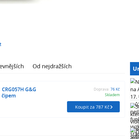
2
evnějších
Od nejdražších
Ur
N CRG057H G&G
Doprava:
76 Kč
s čipem
Skladem
Koupit za 787 Kč