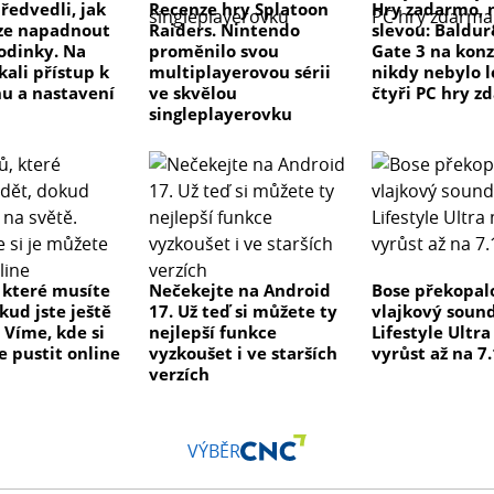
ředvedli, jak
Recenze hry Splatoon
Hry zadarmo, 
ze napadnout
Raiders. Nintendo
slevou: Baldu
odinky. Na
proměnilo svou
Gate 3 na konz
kali přístup k
multiplayerovou sérii
nikdy nebylo l
u a nastavení
ve skvělou
čtyři PC hry z
singleplayerovku
, které musíte
Nečekejte na Android
Bose překopal
kud jste ještě
17. Už teď si můžete ty
vlajkový soun
 Víme, kde si
nejlepší funkce
Lifestyle Ultr
e pustit online
vyzkoušet i ve starších
vyrůst až na 7.
verzích
VÝBĚR