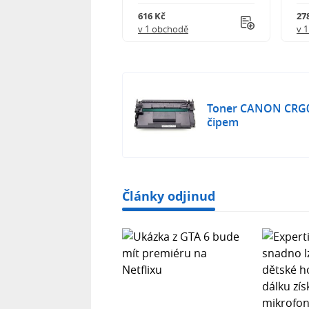
 750 Kč
616 Kč
27
obchodě
v 1 obchodě
v 
Toner CANON CRG0
čipem
Články odjinud