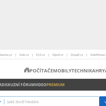
Iarena.cz
Auto.cz
E15.cz
iSport.cz
Doupě.cz
AutoRevue.
POČÍTAČE
MOBILY
TECHNIKA
HRY
A
DISKUZNÍ FÓRUM
VIDEO
PREMIUM