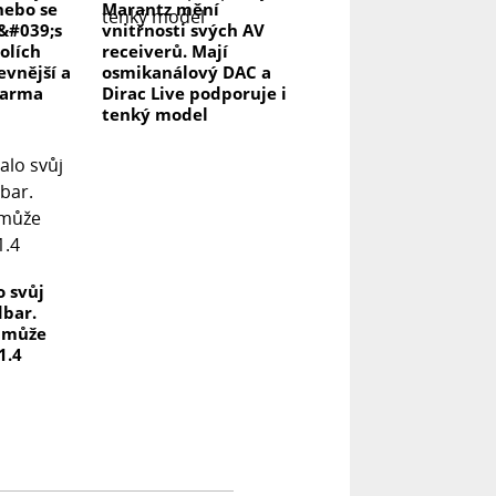
nebo se
Marantz mění
r&#039;s
vnitřnosti svých AV
olích
receiverů. Mají
evnější a
osmikanálový DAC a
darma
Dirac Live podporuje i
tenký model
o svůj
dbar.
a může
1.4