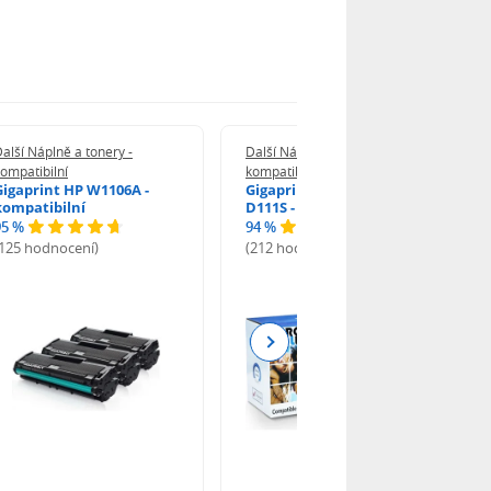
alší Náplně a tonery -
Další Náplně a tonery -
ompatibilní
kompatibilní
Gigaprint HP W1106A -
Gigaprint Samsung MLT-
kompatibilní
D111S - kompatibilní
95 %
94 %
(125 hodnocení)
(212 hodnocení)
Next