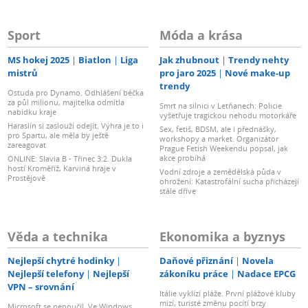
Sport
Móda a krása
MS hokej 2025
Biatlon
Liga
Jak zhubnout
Trendy nehty
mistrů
pro jaro 2025
Nové make-up
trendy
Ostuda pro Dynamo. Odhlášení béčka
za půl milionu, majitelka odmítla
Smrt na silnici v Letňanech: Policie
nabídku kraje
vyšetřuje tragickou nehodu motorkáře
Haraslín si zaslouží odejít. Výhra je to i
Sex, fetiš, BDSM, ale i přednášky,
pro Spartu, ale měla by ještě
workshopy a market. Organizátor
zareagovat
Prague Fetish Weekendu popsal, jak
akce probíhá
ONLINE: Slavia B - Třinec 3:2. Dukla
hostí Kroměříž, Karviná hraje v
Vodní zdroje a zemědělská půda v
Prostějově
ohrožení: Katastrofální sucha přicházejí
stále dříve
Věda a technika
Ekonomika a byznys
Nejlepší chytré hodinky
Daňové přiznání
Novela
Nejlepší telefony
Nejlepší
zákoníku práce
Nadace EPCG
VPN – srovnání
Itálie vyklízí pláže. První plážové kluby
mizí, turisté změnu pocítí brzy
Microsoft se nepoučil. Ve Windows