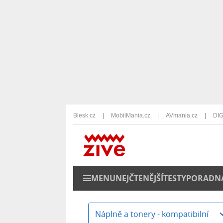
Blesk.cz
MobilMania.cz
AVmania.cz
DIG
MENU
NEJČTENĚJŠÍ
TESTY
PORADN
Náplně a tonery - kompatibilní