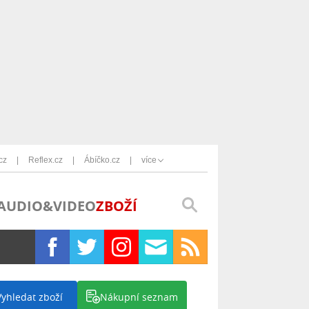
cz
Reflex.cz
Ábíčko.cz
více
AUDIO&VIDEO
ZBOŽÍ
Vyhledat zboží
Nákupní seznam