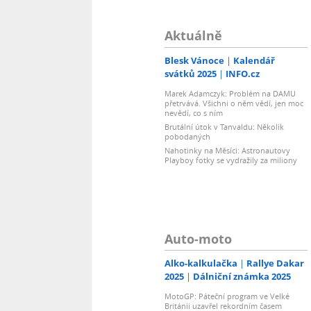
Aktuálně
Blesk Vánoce
Kalendář
svátků 2025
INFO.cz
Marek Adamczyk: Problém na DAMU
přetrvává. Všichni o něm vědí, jen moc
nevědí, co s ním
Brutální útok v Tanvaldu: Několik
pobodaných
Nahotinky na Měsíci: Astronautovy
Playboy fotky se vydražily za miliony
Auto-moto
Alko-kalkulačka
Rallye Dakar
2025
Dálniční známka 2025
MotoGP: Páteční program ve Velké
Británii uzavřel rekordním časem