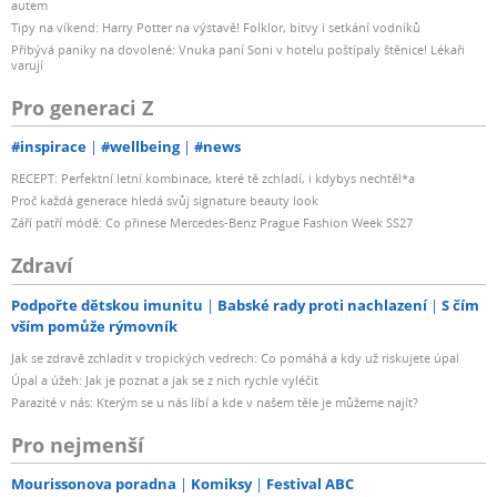
autem
Tipy na víkend: Harry Potter na výstavě! Folklor, bitvy i setkání vodníků
Přibývá paniky na dovolené: Vnuka paní Soni v hotelu poštípaly štěnice! Lékaři
varují
Pro generaci Z
#inspirace
#wellbeing
#news
RECEPT: Perfektní letní kombinace, které tě zchladí, i kdybys nechtěl*a
Proč každá generace hledá svůj signature beauty look
Září patří módě: Co přinese Mercedes-Benz Prague Fashion Week SS27
Zdraví
Podpořte dětskou imunitu
Babské rady proti nachlazení
S čím
vším pomůže rýmovník
Jak se zdravě zchladit v tropických vedrech: Co pomáhá a kdy už riskujete úpal
Úpal a úžeh: Jak je poznat a jak se z nich rychle vyléčit
Parazité v nás: Kterým se u nás líbí a kde v našem těle je můžeme najít?
Pro nejmenší
Mourissonova poradna
Komiksy
Festival ABC