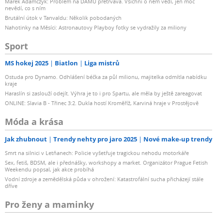
Marek Adamczyk: Problém na DAMU přetrvává. Všichni o něm vědí, jen moc
nevědí, co s ním
Brutální útok v Tanvaldu: Několik pobodaných
Nahotinky na Měsíci: Astronautovy Playboy fotky se vydražily za miliony
Sport
MS hokej 2025
Biatlon
Liga mistrů
Ostuda pro Dynamo. Odhlášení béčka za půl milionu, majitelka odmítla nabídku
kraje
Haraslín si zaslouží odejít. Výhra je to i pro Spartu, ale měla by ještě zareagovat
ONLINE: Slavia B - Třinec 3:2. Dukla hostí Kroměříž, Karviná hraje v Prostějově
Móda a krása
Jak zhubnout
Trendy nehty pro jaro 2025
Nové make-up trendy
Smrt na silnici v Letňanech: Policie vyšetřuje tragickou nehodu motorkáře
Sex, fetiš, BDSM, ale i přednášky, workshopy a market. Organizátor Prague Fetish
Weekendu popsal, jak akce probíhá
Vodní zdroje a zemědělská půda v ohrožení: Katastrofální sucha přicházejí stále
dříve
Pro ženy a maminky