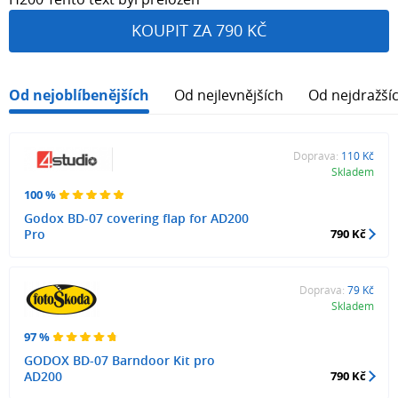
KOUPIT ZA 790 KČ
Od nejoblíbenějších
Od nejlevnějších
Od nejdražší
Doprava:
110 Kč
Skladem
100 %
Godox BD-07 covering flap for AD200
Pro
790 Kč
Doprava:
79 Kč
Skladem
97 %
GODOX BD-07 Barndoor Kit pro
AD200
790 Kč