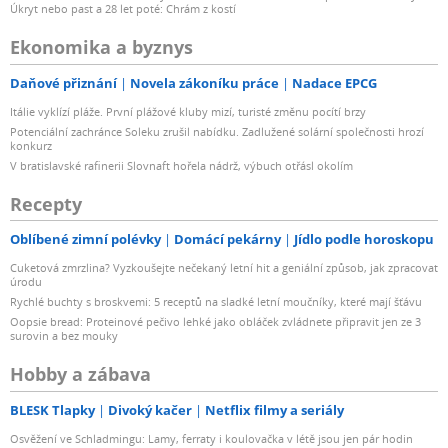
Úkryt nebo past a 28 let poté: Chrám z kostí
Ekonomika a byznys
Daňové přiznání
Novela zákoníku práce
Nadace EPCG
Itálie vyklízí pláže. První plážové kluby mizí, turisté změnu pocítí brzy
Potenciální zachránce Soleku zrušil nabídku. Zadlužené solární společnosti hrozí
konkurz
V bratislavské rafinerii Slovnaft hořela nádrž, výbuch otřásl okolím
Recepty
Oblíbené zimní polévky
Domácí pekárny
Jídlo podle horoskopu
Cuketová zmrzlina? Vyzkoušejte nečekaný letní hit a geniální způsob, jak zpracovat
úrodu
Rychlé buchty s broskvemi: 5 receptů na sladké letní moučníky, které mají šťávu
Oopsie bread: Proteinové pečivo lehké jako obláček zvládnete připravit jen ze 3
surovin a bez mouky
Hobby a zábava
BLESK Tlapky
Divoký kačer
Netflix filmy a seriály
Osvěžení ve Schladmingu: Lamy, ferraty i koulovačka v létě jsou jen pár hodin