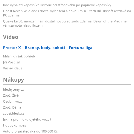
Kdo vynalezl kapesník? Historie od středověku po papírové kapesníky
Ghost Recon Wildlands dostal vylepšení a novou misi. Starší díl Ubisoft rozdává na
PC zdarma
Quake ke 30. narozeninám dostal novou epizodu zdarma. Dawn of the Machine
vám zamotá hlavu iluzemi
Video
Prostor X
Branky, body, kokoti
Fortuna liga
Milan Knížák pohřeb
Jiří Pospíšil
Václav Klaus
Nákupy
hledejceny.cz
Zboží Živě
Osobní vozy
Zboží Dáma
zbozi.blesk.cz
Jak na prohlídku ojetého vozu?
HobbyKompas
Auto pro začátečníka do 100 000 Kč