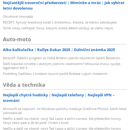
Nejčastější novoroční předsevzetí
Miminko a mráz
Jak vybírat
letní dovolenou
Okurková limonáda
RECEPT: Kynutý švestkový koláč s drobenkou. Klasika, se kterou zabodujete
Tohle nikdy neříkejte! Slova, kterými rodiče dětem ubližují ze všeho nejvíc
Auto-moto
Alko-kalkulačka
Rallye Dakar 2025
Dálniční známka 2025
MotoGP: Páteční program ve Velké Británii uzavřel rekordním časem Bezzecchi
Další klasická corvette s dobrými jízdními vlastnostmi? Mitsuoka znovu využije
legendární MX-5
Problémy Cadillacu s brzdami souvisí podle Bottase s jejich chlazením
Věda a technika
Nejlepší chytré hodinky
Nejlepší telefony
Nejlepší VPN –
srovnání
Microsoft se nepoučil. Ve Windows potichu instaluje OneDrive Photos, které nelze
odinstalovat
Netflix a další na víkend: nový Ted Lasso a akční Lioness. Ale především horory
Úkryt nebo past a 28 let poté: Chrám z kostí
Netflix a další na víkend: nový Ted Lasso a akční Lioness. Ale především horory