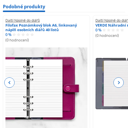
Podobné produkty
Další Náplně do diářů
Další Náplně do diá
Filofax Poznámkový blok A6, linkovaný
VERDE Náhradní n
náplň osobních diářů 40 listů
0 %
0 %
(0 hodnocení)
(0 hodnocení)
Previous
Next