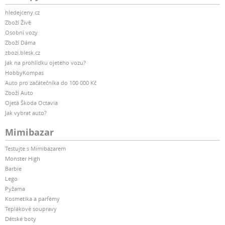
hledejceny.cz
Zboží Živě
Osobní vozy
Zboží Dáma
zbozi.blesk.cz
Jak na prohlídku ojetého vozu?
HobbyKompas
Auto pro začátečníka do 100 000 Kč
Zboží Auto
Ojetá Škoda Octavia
Jak vybrat auto?
Mimibazar
Testujte s Mimibazarem
Monster High
Barbie
Lego
Pyžama
Kosmetika a parfémy
Teplákové soupravy
Dětské boty