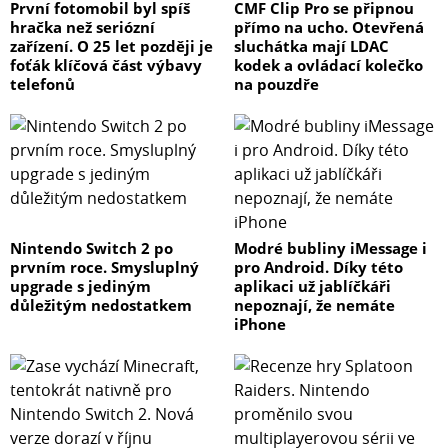
První fotomobil byl spíš
CMF Clip Pro se připnou
hračka než seriózní
přímo na ucho. Otevřená
zařízení. O 25 let později je
sluchátka mají LDAC
foťák klíčová část výbavy
kodek a ovládací kolečko
telefonů
na pouzdře
Nintendo Switch 2 po
Modré bubliny iMessage i
prvním roce. Smysluplný
pro Android. Díky této
upgrade s jediným
aplikaci už jablíčkáři
důležitým nedostatkem
nepoznají, že nemáte
iPhone