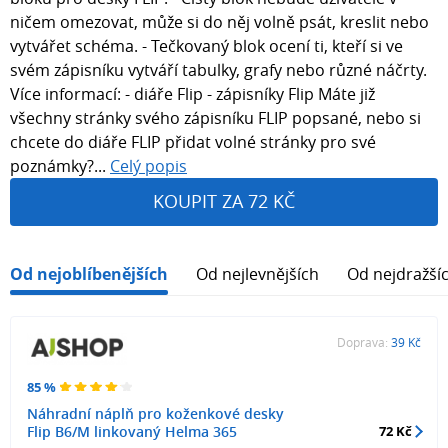
ničem omezovat, může si do něj volně psát, kreslit nebo
vytvářet schéma. - Tečkovaný blok ocení ti, kteří si ve
svém zápisníku vytváří tabulky, grafy nebo různé náčrty.
Více informací: - diáře Flip - zápisníky Flip Máte již
všechny stránky svého zápisníku FLIP popsané, nebo si
chcete do diáře FLIP přidat volné stránky pro své
poznámky?...
Celý popis
KOUPIT ZA 72 KČ
Od nejoblíbenějších
Od nejlevnějších
Od nejdražší
Doprava:
39 Kč
85 %
Náhradní náplň pro koženkové desky
Flip B6/M linkovaný Helma 365
72 Kč