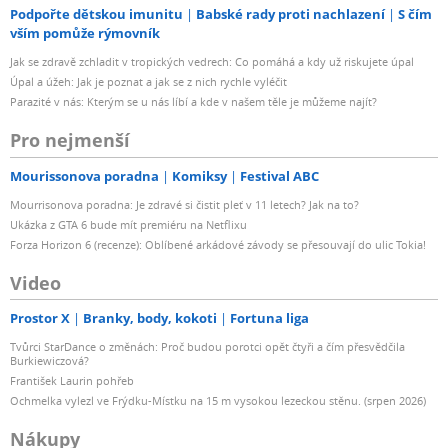
Podpořte dětskou imunitu
Babské rady proti nachlazení
S čím
vším pomůže rýmovník
Jak se zdravě zchladit v tropických vedrech: Co pomáhá a kdy už riskujete úpal
Úpal a úžeh: Jak je poznat a jak se z nich rychle vyléčit
Parazité v nás: Kterým se u nás líbí a kde v našem těle je můžeme najít?
Pro nejmenší
Mourissonova poradna
Komiksy
Festival ABC
Mourrisonova poradna: Je zdravé si čistit pleť v 11 letech? Jak na to?
Ukázka z GTA 6 bude mít premiéru na Netflixu
Forza Horizon 6 (recenze): Oblíbené arkádové závody se přesouvají do ulic Tokia!
Video
Prostor X
Branky, body, kokoti
Fortuna liga
Tvůrci StarDance o změnách: Proč budou porotci opět čtyři a čím přesvědčila
Burkiewiczová?
František Laurin pohřeb
Ochmelka vylezl ve Frýdku-Místku na 15 m vysokou lezeckou stěnu. (srpen 2026)
Nákupy