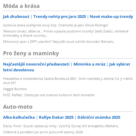
Móda a krása
Jak zhubnout
Trendy nehty pro jaro 2025
Nové make-up trendy
Gottova dcera zveřejnila nový klip: Charlotte je jako Olivie Rodrigo!
Televizní diváci, těšte se... Prima vytasila podzimní trumfy! Další Zrádci, oblíbené
kriminálky a žhavé novinky...
Milionový spor s DPP uzavřen? Nejvyšší soud odmítl dovolání Rencaru
Pro ženy a maminky
Nejčastější novoroční předsevzetí
Miminko a mráz
Jak vybírat
letní dovolenou
Hlasatelka a moderátorka Saskia Burešová (80) - Smrt manžela ji zdrtila! Co jí vrátilo
chuť žít?
Veggie Burritos
KVÍZ: Rafťáci. Otestujte své znalosti kultovní letní komedie
Auto-moto
Alko-kalkulačka
Rallye Dakar 2025
Dálniční známka 2025
Dacia, Ford i Suzuki zastavují linky. Vyschlý Dunaj drtí energetiku Balkánu
Vítězové a poražení po první polovině sezóny 2026