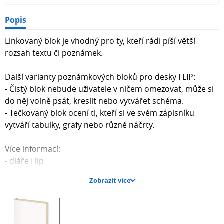
Popis
Linkovaný blok je vhodný pro ty, kteří rádi píší větší
rozsah textu či poznámek.
Další varianty poznámkových bloků pro desky FLIP:
- Čistý blok nebude uživatele v ničem omezovat, může si
do něj volně psát, kreslit nebo vytvářet schéma.
- Tečkovaný blok ocení ti, kteří si ve svém zápisníku
vytváří tabulky, grafy nebo různé náčrty.
Více informací:
- diáře Flip
- zápisníky Flip
Zobrazit více
Máte již všechny stránky svého zápisníku FLIP popsané,
nebo si chcete do diáře FLIP přidat volné stránky pro své
poznámky? Nemusíte se se svými oblíbenými deskami