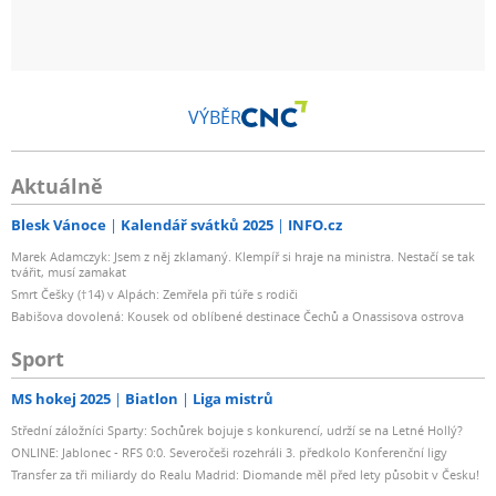
VÝBĚR
Aktuálně
Blesk Vánoce
Kalendář svátků 2025
INFO.cz
Marek Adamczyk: Jsem z něj zklamaný. Klempíř si hraje na ministra. Nestačí se tak
tvářit, musí zamakat
Smrt Češky (†14) v Alpách: Zemřela při túře s rodiči
Babišova dovolená: Kousek od oblíbené destinace Čechů a Onassisova ostrova
Sport
MS hokej 2025
Biatlon
Liga mistrů
Střední záložníci Sparty: Sochůrek bojuje s konkurencí, udrží se na Letné Hollý?
ONLINE: Jablonec - RFS 0:0. Severočeši rozehráli 3. předkolo Konferenční ligy
Transfer za tři miliardy do Realu Madrid: Diomande měl před lety působit v Česku!