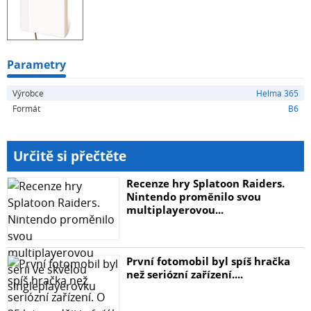
loučit, stačí si vybrat jednu z náhradních náplní, kterou
jednoduše ve svých deskách vyměníte.
Náhradní náplň pro koženkové desky M s rozměry 120 x
Parametry
165 mm.
Výrobce
Helma 365
Gramáž papíru: 80 g
Formát
B6
Adresa: Nademlejnská 600/1, 198 00 Praha 9
Určitě si přečtěte
Kontakt: obchod@helma365.eu
Recenze hry Splatoon Raiders.
WWW: https://www.helma365.eu/
Nintendo proměnilo svou
multiplayerovou...
První fotomobil byl spíš hračka
než seriózní zařízení....