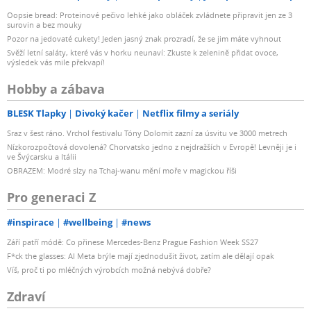
Oopsie bread: Proteinové pečivo lehké jako obláček zvládnete připravit jen ze 3
surovin a bez mouky
Pozor na jedovaté cukety! Jeden jasný znak prozradí, že se jim máte vyhnout
Svěží letní saláty, které vás v horku neunaví: Zkuste k zelenině přidat ovoce,
výsledek vás mile překvapí!
Hobby a zábava
BLESK Tlapky
Divoký kačer
Netflix filmy a seriály
Sraz v šest ráno. Vrchol festivalu Tóny Dolomit zazní za úsvitu ve 3000 metrech
Nízkorozpočtová dovolená? Chorvatsko jedno z nejdražších v Evropě! Levněji je i
ve Švýcarsku a Itálii
OBRAZEM: Modré slzy na Tchaj-wanu mění moře v magickou říši
Pro generaci Z
#inspirace
#wellbeing
#news
Září patří módě: Co přinese Mercedes-Benz Prague Fashion Week SS27
F*ck the glasses: AI Meta brýle mají zjednodušit život, zatím ale dělají opak
Víš, proč ti po mléčných výrobcích možná nebývá dobře?
Zdraví