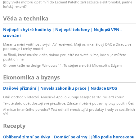
Jízdy Světa motorů opět míří do Letňan! Pátého září zažijete elektromobil, padne
loňský rekord?
Věda a technika
Nejlepší chytré hodinky
Nejlepší telefony
Nejlepší VPN –
srovnání
Marantz mění vnitřnosti svých AV receiverů. Mají osmikanálový DAC a Dirac Live
podporuje i tenký model
30 filmů, které musíte vidět, dokud jste ještě na světě. Víme, kde si je můžete
pustit online
Chrome kašle na design Windows 11. To stejné ale dělá Microsoft s Edgem
Ekonomika a byznys
Daňové přiznání
Novela zákoníku práce
Nadace EPCG
Obří obchod v letectví. Americké Apollo kupuje easyJet za 161 miliard korun
Tekuté zlato opět dostojí své přezdívce. Zdražení běžné potraviny brzy pocítí i Češi
AI místo finančního poradce? Test odhalil neexistující produkty i rady ze sociálních
sítí
Recepty
Oblíbené zimní polévky
Domácí pekárny
Jídlo podle horoskopu