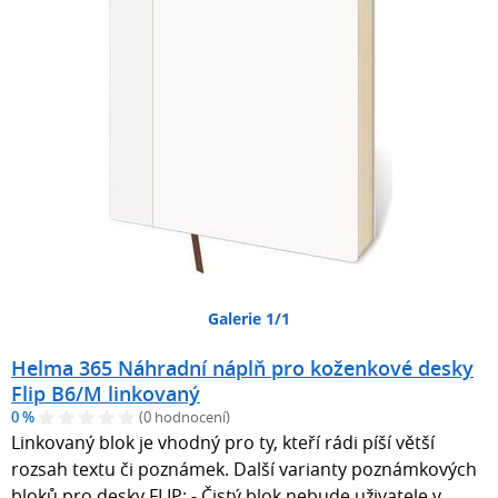
Galerie 1/1
Helma 365 Náhradní náplň pro koženkové desky
Flip B6/M linkovaný
0 %
(0 hodnocení)
Linkovaný blok je vhodný pro ty, kteří rádi píší větší
rozsah textu či poznámek. Další varianty poznámkových
bloků pro desky FLIP: - Čistý blok nebude uživatele v