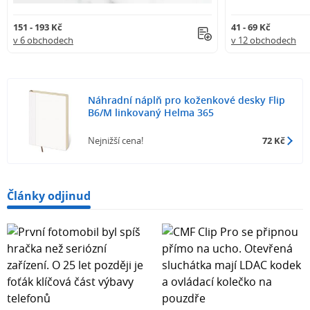
151 - 193 Kč
41 - 69 Kč
v 6 obchodech
v 12 obchodech
Náhradní náplň pro koženkové desky Flip
B6/M linkovaný Helma 365
Nejnižší cena!
72 Kč
Články odjinud