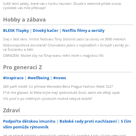
Svěží letní saláty, které vás v horku neunaví: Zkuste k zelenině přidat ovoce,
výsledek vás mile překvapí!
Hobby a zábava
BLESK Tlapky
Divoký kačer
Netflix filmy a seriály
Sraz v šest ráno. Vrchol festivalu Tóny Dolomit zazní za úsvitu ve 3000 metrech
Nízkorozpočtová dovolená? Chorvatsko jedno z nejdražších v Evropě! Levněji je i
ve Švýcarsku a Itálii
OBRAZEM: Modré slzy na Tchaj-wanu mění moře v magickou říši
Pro generaci Z
#inspirace
#wellbeing
#news
Září patří módě: Co přinese Mercedes-Benz Prague Fashion Week SS27
F*ck the glasses: AI Meta brýle mají zjednodušit život, zatím ale dělají opak
Víš, proč ti po mléčných výrobcích možná nebývá dobře?
Zdraví
Podpořte dětskou imunitu
Babské rady proti nachlazení
S čím
vším pomůže rýmovník
Jak se zdravě zchladit v tropických vedrech: Co pomáhá a kdy už riskujete úpal