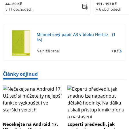
44 - 69 Kč
151 - 193 Kč
v 11 obchodech
v 6 obchodech
Milimetrový papír A3 v bloku Herlitz - (1
ks)
Nejnižší cena!
7 Kč
Články odjinud
Nečekejte na Android 17.
Experti předvedli, jak