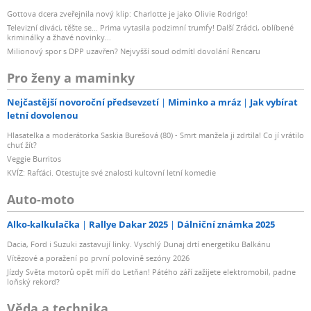
Gottova dcera zveřejnila nový klip: Charlotte je jako Olivie Rodrigo!
Televizní diváci, těšte se... Prima vytasila podzimní trumfy! Další Zrádci, oblíbené
kriminálky a žhavé novinky...
Milionový spor s DPP uzavřen? Nejvyšší soud odmítl dovolání Rencaru
Pro ženy a maminky
Nejčastější novoroční předsevzetí
Miminko a mráz
Jak vybírat
letní dovolenou
Hlasatelka a moderátorka Saskia Burešová (80) - Smrt manžela ji zdrtila! Co jí vrátilo
chuť žít?
Veggie Burritos
KVÍZ: Rafťáci. Otestujte své znalosti kultovní letní komedie
Auto-moto
Alko-kalkulačka
Rallye Dakar 2025
Dálniční známka 2025
Dacia, Ford i Suzuki zastavují linky. Vyschlý Dunaj drtí energetiku Balkánu
Vítězové a poražení po první polovině sezóny 2026
Jízdy Světa motorů opět míří do Letňan! Pátého září zažijete elektromobil, padne
loňský rekord?
Věda a technika