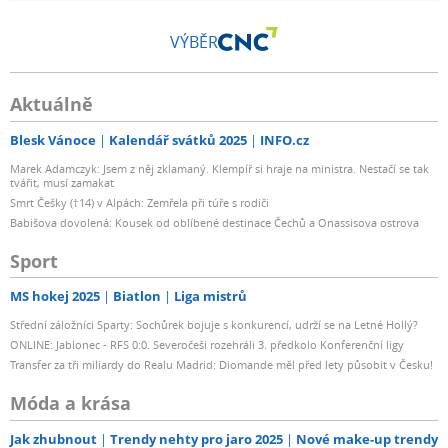
VÝBĚR
Aktuálně
Blesk Vánoce
Kalendář svátků 2025
INFO.cz
Marek Adamczyk: Jsem z něj zklamaný. Klempíř si hraje na ministra. Nestačí se tak
tvářit, musí zamakat
Smrt Češky (†14) v Alpách: Zemřela při túře s rodiči
Babišova dovolená: Kousek od oblíbené destinace Čechů a Onassisova ostrova
Sport
MS hokej 2025
Biatlon
Liga mistrů
Střední záložníci Sparty: Sochůrek bojuje s konkurencí, udrží se na Letné Hollý?
ONLINE: Jablonec - RFS 0:0. Severočeši rozehráli 3. předkolo Konferenční ligy
Transfer za tři miliardy do Realu Madrid: Diomande měl před lety působit v Česku!
Móda a krása
Jak zhubnout
Trendy nehty pro jaro 2025
Nové make-up trendy