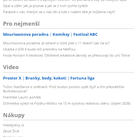
Úpal a úžeh: Jak je poznat a jak se z nich rychle vyléčit
Parazité v nás: Kterým se u nás líbí a kde v našem těle je můžeme najít?
Pro nejmenší
Mourissonova poradna
Komiksy
Festival ABC
Mourrisonova poradna: Je zdravé si čistit pleť v 11 letech? Jak na to?
Ukázka z GTA 6 bude mít premiéru na Netflixu
Forza Horizon 6 (recenze): Oblíbené arkádové závody se přesouvají do ulic Tokia!
Video
Prostor X
Branky, body, kokoti
Fortuna liga
Tvůrci StarDance o změnách: Proč budou porotci opět čtyři a čím přesvědčila
Burkiewiczová?
František Laurin pohřeb
Ochmelka vylezl ve Frýdku-Místku na 15 m vysokou lezeckou stěnu. (srpen 2026)
Nákupy
hledejceny.cz
Zboží Živě