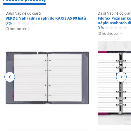
Další Náplně do diářů
Další Náplně do diá
VERDE Náhradní náplň do KARIS A5 90 listů
Filofax Poznámko
náplň osobních di
0 %
0 %
(0 hodnocení)
(0 hodnocení)
Previous
Next