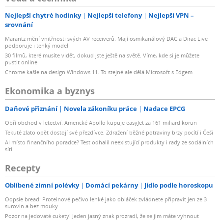
Nejlepší chytré hodinky
Nejlepší telefony
Nejlepší VPN –
srovnání
Marantz mění vnitřnosti svých AV receiverů. Mají osmikanálový DAC a Dirac Live
podporuje i tenký model
30 filmů, které musíte vidět, dokud jste ještě na světě. Víme, kde si je můžete
pustit online
Chrome kašle na design Windows 11. To stejné ale dělá Microsoft s Edgem
Ekonomika a byznys
Daňové přiznání
Novela zákoníku práce
Nadace EPCG
Obří obchod v letectví. Americké Apollo kupuje easyJet za 161 miliard korun
Tekuté zlato opět dostojí své přezdívce. Zdražení běžné potraviny brzy pocítí i Češi
AI místo finančního poradce? Test odhalil neexistující produkty i rady ze sociálních
sítí
Recepty
Oblíbené zimní polévky
Domácí pekárny
Jídlo podle horoskopu
Oopsie bread: Proteinové pečivo lehké jako obláček zvládnete připravit jen ze 3
surovin a bez mouky
Pozor na jedovaté cukety! Jeden jasný znak prozradí, že se jim máte vyhnout