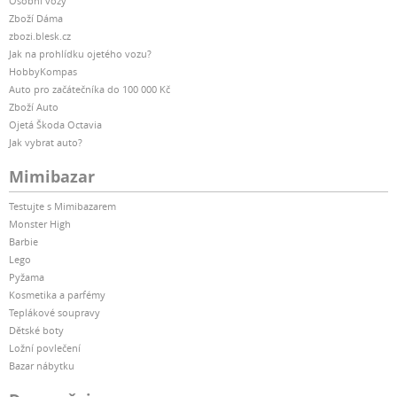
Osobní vozy
Zboží Dáma
zbozi.blesk.cz
Jak na prohlídku ojetého vozu?
HobbyKompas
Auto pro začátečníka do 100 000 Kč
Zboží Auto
Ojetá Škoda Octavia
Jak vybrat auto?
Mimibazar
Testujte s Mimibazarem
Monster High
Barbie
Lego
Pyžama
Kosmetika a parfémy
Teplákové soupravy
Dětské boty
Ložní povlečení
Bazar nábytku