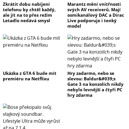
Zkrátit dobu nabíjení
Marantz mění vnitřnosti
telefonu by chtěl každý,
svých AV receiverů. Mají
ale jít na to přes režim
osmikanálový DAC a Dirac
Letadlo nedává smysl
Live podporuje i tenký
model
Ukázka z GTA 6 bude mít
Hry zadarmo, nebo se
premiéru na Netflixu
slevou: Baldur&#039;s
Gate 3 na konzolích nikdy
nebylo levnější a čtyři PC
hry zdarma