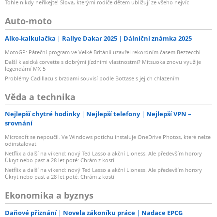
Tohle nikdy neříkejte! Slova, kterými rodiče dětem ubližují ze všeho nejvíc
Auto-moto
Alko-kalkulačka
Rallye Dakar 2025
Dálniční známka 2025
MotoGP: Páteční program ve Velké Británii uzavřel rekordním časem Bezzecchi
Další klasická corvette s dobrými jízdními vlastnostmi? Mitsuoka znovu využije
legendární MX-5
Problémy Cadillacu s brzdami souvisí podle Bottase s jejich chlazením
Věda a technika
Nejlepší chytré hodinky
Nejlepší telefony
Nejlepší VPN –
srovnání
Microsoft se nepoučil. Ve Windows potichu instaluje OneDrive Photos, které nelze
odinstalovat
Netflix a další na víkend: nový Ted Lasso a akční Lioness. Ale především horory
Úkryt nebo past a 28 let poté: Chrám z kostí
Netflix a další na víkend: nový Ted Lasso a akční Lioness. Ale především horory
Úkryt nebo past a 28 let poté: Chrám z kostí
Ekonomika a byznys
Daňové přiznání
Novela zákoníku práce
Nadace EPCG