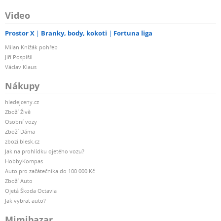
Video
Prostor X
Branky, body, kokoti
Fortuna liga
Milan Knížák pohřeb
Jiří Pospíšil
Václav Klaus
Nákupy
hledejceny.cz
Zboží Živě
Osobní vozy
Zboží Dáma
zbozi.blesk.cz
Jak na prohlídku ojetého vozu?
HobbyKompas
Auto pro začátečníka do 100 000 Kč
Zboží Auto
Ojetá Škoda Octavia
Jak vybrat auto?
Mimibazar