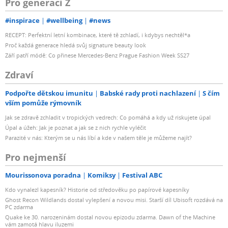
Pro generaci Z
#inspirace
#wellbeing
#news
RECEPT: Perfektní letní kombinace, které tě zchladí, i kdybys nechtěl*a
Proč každá generace hledá svůj signature beauty look
Září patří módě: Co přinese Mercedes-Benz Prague Fashion Week SS27
Zdraví
Podpořte dětskou imunitu
Babské rady proti nachlazení
S čím
vším pomůže rýmovník
Jak se zdravě zchladit v tropických vedrech: Co pomáhá a kdy už riskujete úpal
Úpal a úžeh: Jak je poznat a jak se z nich rychle vyléčit
Parazité v nás: Kterým se u nás líbí a kde v našem těle je můžeme najít?
Pro nejmenší
Mourissonova poradna
Komiksy
Festival ABC
Kdo vynalezl kapesník? Historie od středověku po papírové kapesníky
Ghost Recon Wildlands dostal vylepšení a novou misi. Starší díl Ubisoft rozdává na
PC zdarma
Quake ke 30. narozeninám dostal novou epizodu zdarma. Dawn of the Machine
vám zamotá hlavu iluzemi