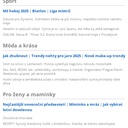
Sport
MS hokej 2025
Biatlon
Liga mistrů
Ostuda pro Dynamo. Odhlášení béčka za půl milionu, majitelka odmítla nabídku
kraje
Haraslín si zaslouží odejít. Výhra je to i pro Spartu, ale měla by ještě zareagovat
ONLINE: Slavia B - Třinec 3:2. Dukla hostí Kroměříž, Karviná hraje v Prostějově
Móda a krása
Jak zhubnout
Trendy nehty pro jaro 2025
Nové make-up trendy
Smrt na silnici v Letňanech: Policie vyšetřuje tragickou nehodu motorkáře
Sex, fetiš, BDSM, ale i přednášky, workshopy a market. Organizátor Prague Fetish
Weekendu popsal, jak akce probíhá
Vodní zdroje a zemědělská půda v ohrožení: Katastrofální sucha přicházejí stále
dříve
Pro ženy a maminky
Nejčastější novoroční předsevzetí
Miminko a mráz
Jak vybírat
letní dovolenou
Okurková limonáda
RECEPT: Kynutý švestkový koláč s drobenkou. Klasika, se kterou zabodujete