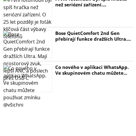
než seriózní zařízení....
Bose QuietComfort 2nd Gen
přebírají funkce dražších Ultra....
Co nového v aplikaci WhatsApp.
Ve skupinovém chatu můžete...