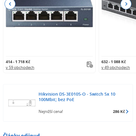
Previous
Next
414 - 1 718 Kč
632 - 1 088 Kč
v 59 obchodech
v 49 obchodech
Hikvision DS-3E0105-O - Switch 5x 10
100Mbit; bez PoE
Nejnižší cena!
286 Kč
Články odjinud