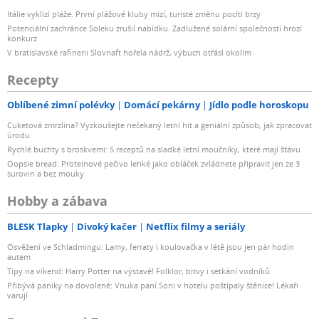
Itálie vyklízí pláže. První plážové kluby mizí, turisté změnu pocítí brzy
Potenciální zachránce Soleku zrušil nabídku. Zadlužené solární společnosti hrozí
konkurz
V bratislavské rafinerii Slovnaft hořela nádrž, výbuch otřásl okolím
Recepty
Oblíbené zimní polévky
Domácí pekárny
Jídlo podle horoskopu
Cuketová zmrzlina? Vyzkoušejte nečekaný letní hit a geniální způsob, jak zpracovat
úrodu
Rychlé buchty s broskvemi: 5 receptů na sladké letní moučníky, které mají šťávu
Oopsie bread: Proteinové pečivo lehké jako obláček zvládnete připravit jen ze 3
surovin a bez mouky
Hobby a zábava
BLESK Tlapky
Divoký kačer
Netflix filmy a seriály
Osvěžení ve Schladmingu: Lamy, ferraty i koulovačka v létě jsou jen pár hodin
autem
Tipy na víkend: Harry Potter na výstavě! Folklor, bitvy i setkání vodníků
Přibývá paniky na dovolené: Vnuka paní Soni v hotelu poštípaly štěnice! Lékaři
varují