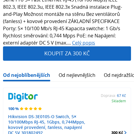
802.3, IEEE 802.3u, IEEE 802.3x Snadná instalace Plug-
and-Play Možnost montáže na stěnu Bez ventilátorů
(fanless) + kovové provedení ZÁKLADNÍ SPECIFIKACE
Porty: 5× 10/100 Mb/s RJ-45 Kapacita switche: 1 Gb/s
Rychlost směrování: 0,744 Mpps PoE: ne Napájení:
externí adaptér DC 5 V (max....
Celý popis
KOUPIT ZA 300 KČ
Od nejoblíbenějších
Od nejlevnějších
Od nejdražší
Doprava:
67 Kč
Skladem
100 %
Hikvision DS-3E0105-O Switch, 5×
10/100Mbps RJ-45, 1Gbps, 0,744Mpps,
kovové provedení, fanless, napájení
DC 5V 301802492
300 Kč