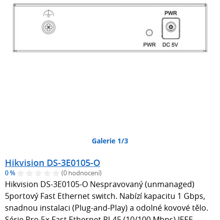
Galerie 1/3
Hikvision DS-3E0105-O
0 %
(0 hodnocení)
Hikvision DS-3E0105-O Nespravovaný (unmanaged)
5portový Fast Ethernet switch. Nabízí kapacitu 1 Gbps,
snadnou instalaci (Plug-and-Play) a odolné kovové tělo.
Série Pro 5× Fast Ethernet RJ-45 (10/100 Mbps) IEEE