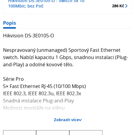
Hikvision DS-3E0105-O - Switch 5x 10
100Mbit; bez PoE
286 Kč
Popis
Hikvision DS-3E0105-O
Nespravovaný (unmanaged) 5portový Fast Ethernet
switch. Nabízí kapacitu 1 Gbps, snadnou instalaci (Plug-
and-Play) a odolné kovové tělo.
Série Pro
5× Fast Ethernet RJ-45 (10/100 Mbps)
IEEE 802.3, IEEE 802.3u, IEEE 802.3x
Snadná instalace Plug-and-Play
Možnost montáže na stěnu
Bez ventilátorů (fanless) + kovové provedení
Zobrazit více
ZÁKLADNÍ SPECIFIKACE