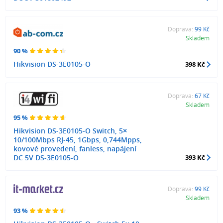
Doprava:
99 Kč
Skladem
90 %
Hikvision DS-3E0105-O
398 Kč
Doprava:
67 Kč
Skladem
95 %
Hikvision DS-3E0105-O Switch, 5×
10/100Mbps RJ-45, 1Gbps, 0,744Mpps,
kovové provedení, fanless, napájení
DC 5V DS-3E0105-O
393 Kč
Doprava:
99 Kč
Skladem
93 %