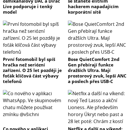
osmikanálový DAC a Dirac
se stanete elitním
Live podporuje i tenký
hackerem napadajícím
model
korporátní sítě
První fotomobil byl spíš
Bose QuietComfort 2nd
hračka než seriózní
Gen přebírají funkce
zařízení. O 25 let později je
dražších Ultra. Mají
foťák klíčová část výbavy
prostorový zvuk, lepší ANC
telefonů
a poslech přes USB-C
Co nového v aplikaci
Netflix a další na víkend: