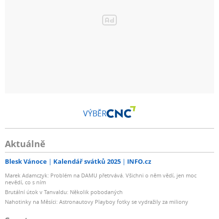
VÝBĚR
Aktuálně
Blesk Vánoce
Kalendář svátků 2025
INFO.cz
Marek Adamczyk: Problém na DAMU přetrvává. Všichni o něm vědí, jen moc
nevědí, co s ním
Brutální útok v Tanvaldu: Několik pobodaných
Nahotinky na Měsíci: Astronautovy Playboy fotky se vydražily za miliony