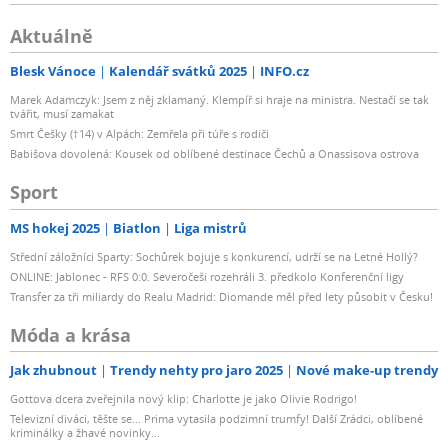
Aktuálně
Blesk Vánoce
Kalendář svátků 2025
INFO.cz
Marek Adamczyk: Jsem z něj zklamaný. Klempíř si hraje na ministra. Nestačí se tak
tvářit, musí zamakat
Smrt Češky (†14) v Alpách: Zemřela při túře s rodiči
Babišova dovolená: Kousek od oblíbené destinace Čechů a Onassisova ostrova
Sport
MS hokej 2025
Biatlon
Liga mistrů
Střední záložníci Sparty: Sochůrek bojuje s konkurencí, udrží se na Letné Hollý?
ONLINE: Jablonec - RFS 0:0. Severočeši rozehráli 3. předkolo Konferenční ligy
Transfer za tři miliardy do Realu Madrid: Diomande měl před lety působit v Česku!
Móda a krása
Jak zhubnout
Trendy nehty pro jaro 2025
Nové make-up trendy
Gottova dcera zveřejnila nový klip: Charlotte je jako Olivie Rodrigo!
Televizní diváci, těšte se... Prima vytasila podzimní trumfy! Další Zrádci, oblíbené
kriminálky a žhavé novinky...