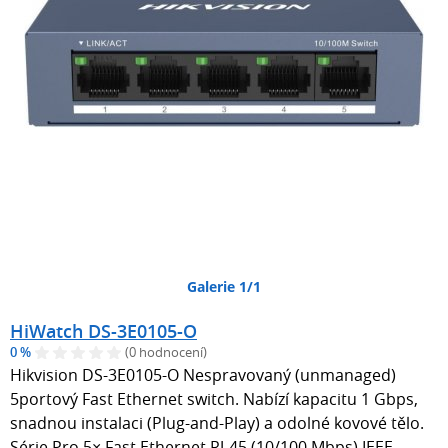
Galerie 1/1
HiWatch DS-3E0105-O
0 %
(0 hodnocení)
Hikvision DS-3E0105-O Nespravovaný (unmanaged)
5portový Fast Ethernet switch. Nabízí kapacitu 1 Gbps,
snadnou instalaci (Plug-and-Play) a odolné kovové tělo.
Série Pro 5× Fast Ethernet RJ-45 (10/100 Mbps) IEEE