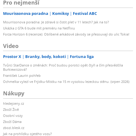
Pro nejmenší
Mourissonova poradna
Komiksy
Festival ABC
Mourrisonova poradna: Je zdravé si čistit pleť v 11 letech? Jak na to?
Ukázka z GTA 6 bude mít premiéru na Netflixu
Forza Horizon 6 (recenze): Oblíbené arkádové závody se přesouvají do ulic Tokia!
Video
Prostor X
Branky, body, kokoti
Fortuna liga
Tvůrci StarDance o změnách: Proč budou porotci opět čtyři a čím přesvědčila
Burkiewiczová?
František Laurin pohřeb
Ochmelka vylezl ve Frýdku-Místku na 15 m vysokou lezeckou stěnu. (srpen 2026)
Nákupy
hledejceny.cz
Zboží Živě
Osobní vozy
Zboží Dáma
zbozi.blesk.cz
Jak na prohlídku ojetého vozu?