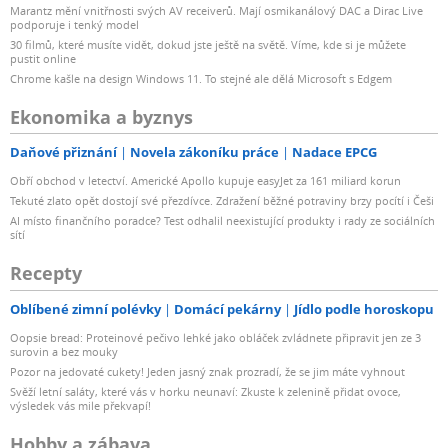
Marantz mění vnitřnosti svých AV receiverů. Mají osmikanálový DAC a Dirac Live
podporuje i tenký model
30 filmů, které musíte vidět, dokud jste ještě na světě. Víme, kde si je můžete
pustit online
Chrome kašle na design Windows 11. To stejné ale dělá Microsoft s Edgem
Ekonomika a byznys
Daňové přiznání
Novela zákoníku práce
Nadace EPCG
Obří obchod v letectví. Americké Apollo kupuje easyJet za 161 miliard korun
Tekuté zlato opět dostojí své přezdívce. Zdražení běžné potraviny brzy pocítí i Češi
AI místo finančního poradce? Test odhalil neexistující produkty i rady ze sociálních
sítí
Recepty
Oblíbené zimní polévky
Domácí pekárny
Jídlo podle horoskopu
Oopsie bread: Proteinové pečivo lehké jako obláček zvládnete připravit jen ze 3
surovin a bez mouky
Pozor na jedovaté cukety! Jeden jasný znak prozradí, že se jim máte vyhnout
Svěží letní saláty, které vás v horku neunaví: Zkuste k zelenině přidat ovoce,
výsledek vás mile překvapí!
Hobby a zábava