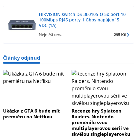
HIKVISION switch DS-3E0105-O 5x port 10
100Mbps RJ45 porty 1 Gbps napájení 5
VDC (1A)
Nejnižší cena!
295 Kč
Články odjinud
Ukázka z GTA 6 bude mít
Recenze hry Splatoon
premiéru na Netflixu
Raiders. Nintendo
proměnilo svou
multiplayerovou sérii ve
skvělou singleplayerovku