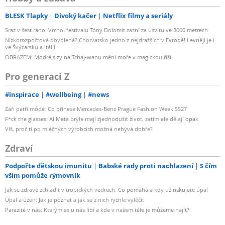
BLESK Tlapky
Divoký kačer
Netflix filmy a seriály
Sraz v šest ráno. Vrchol festivalu Tóny Dolomit zazní za úsvitu ve 3000 metrech
Nízkorozpočtová dovolená? Chorvatsko jedno z nejdražších v Evropě! Levněji je i
ve Švýcarsku a Itálii
OBRAZEM: Modré slzy na Tchaj-wanu mění moře v magickou říši
Pro generaci Z
#inspirace
#wellbeing
#news
Září patří módě: Co přinese Mercedes-Benz Prague Fashion Week SS27
F*ck the glasses: AI Meta brýle mají zjednodušit život, zatím ale dělají opak
Víš, proč ti po mléčných výrobcích možná nebývá dobře?
Zdraví
Podpořte dětskou imunitu
Babské rady proti nachlazení
S čím
vším pomůže rýmovník
Jak se zdravě zchladit v tropických vedrech: Co pomáhá a kdy už riskujete úpal
Úpal a úžeh: Jak je poznat a jak se z nich rychle vyléčit
Parazité v nás: Kterým se u nás líbí a kde v našem těle je můžeme najít?