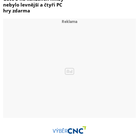
nebylo levnější a čtyři PC
hry zdarma
VÝBĚR