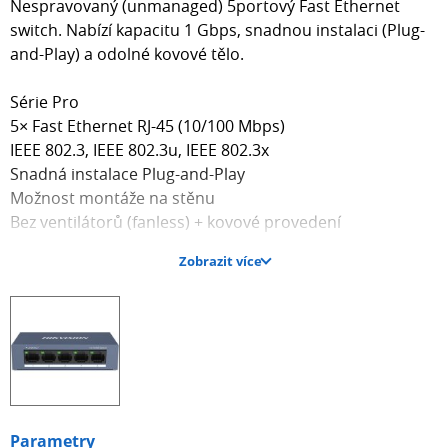
Nespravovaný (unmanaged) 5portový Fast Ethernet
switch. Nabízí kapacitu 1 Gbps, snadnou instalaci (Plug-
and-Play) a odolné kovové tělo.
Série Pro
5× Fast Ethernet RJ-45 (10/100 Mbps)
IEEE 802.3, IEEE 802.3u, IEEE 802.3x
Snadná instalace Plug-and-Play
Možnost montáže na stěnu
Bez ventilátorů (fanless) + kovové provedení
Zobrazit více
ZÁKLADNÍ SPECIFIKACE
Porty: 5× 10/100 Mb/s RJ-45
Kapacita switche: 1 Gb/s
Rychlost směrování: 0,744 Mpps
PoE: ne
Napájení: externí adaptér DC 5 V (max. 1 A)
Rozměry: 103,05 × 61,1 × 25,6 mm
Hmotnost: 0,15 kg
Parametry