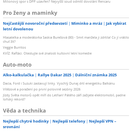
Milionový spor s DPP uzavřen? Nejvyšší soud odmítl dovolání Rencaru
Pro ženy a maminky
Nejčastější novoroční předsevzetí
Miminko a mráz
Jak vybírat
letní dovolenou
Hlasatelka a moderátorka Saskia Burešová (80) - Smrt manžela ji zdrtila! Co jí vrátilo
chuť žít?
Veggie Burritos
KVÍZ: Rafťáci. Otestujte své znalosti kultovní letní komedie
Auto-moto
Alko-kalkulačka
Rallye Dakar 2025
Dálniční známka 2025
Dacia, Ford i Suzuki zastavují linky. Vyschlý Dunaj drtí energetiku Balkánu
Vítězové a poražení po první polovině sezóny 2026
Jízdy Světa motorů opět míří do Letňan! Pátého září zažijete elektromobil, padne
loňský rekord?
Věda a technika
Nejlepší chytré hodinky
Nejlepší telefony
Nejlepší VPN –
srovnání