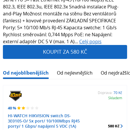
802.3, IEEE 802.3u, IEEE 802.3x Snadná instalace Plug-
and-Play Možnost montáže na stěnu Bez ventilátorů
(fanless) + kovové provedení ZÁKLADNÍ SPECIFIKACE
Porty: 5× 10/100 Mb/s RJ-45 Kapacita switche: 1 Gb/s
Rychlost směrování: 0,744 Mpps PoE: ne Napájení:
externí adaptér DC 5 V (max. 1 A)...
Celý popis
KOUPIT ZA 580 KČ
Od nejoblíbenějších
Od nejlevnějších
Od nejdražší
Doprava:
70 Kč
Skladem
40 %
HI-WATCH HIKVISION switch DS-
3E0105-O/ 5x port/ 10/100Mbps RJ45
porty/ 1 Gbps/ napájení 5 VDC (1A)
580 Kč