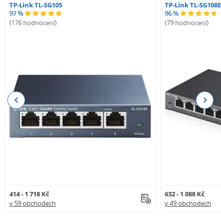
TP-Link TL-SG105
TP-Link TL-SG108E
97 %
96 %
(176 hodnocení)
(79 hodnocení)
Previous
Next
414 - 1 718 Kč
632 - 1 088 Kč
v 59 obchodech
v 49 obchodech