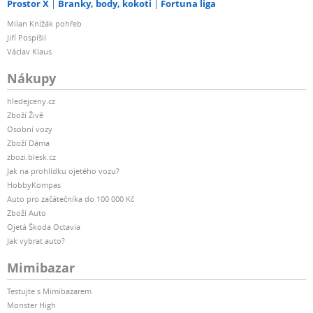
Prostor X
Branky, body, kokoti
Fortuna liga
Milan Knížák pohřeb
Jiří Pospíšil
Václav Klaus
Nákupy
hledejceny.cz
Zboží Živě
Osobní vozy
Zboží Dáma
zbozi.blesk.cz
Jak na prohlídku ojetého vozu?
HobbyKompas
Auto pro začátečníka do 100 000 Kč
Zboží Auto
Ojetá Škoda Octavia
Jak vybrat auto?
Mimibazar
Testujte s Mimibazarem
Monster High