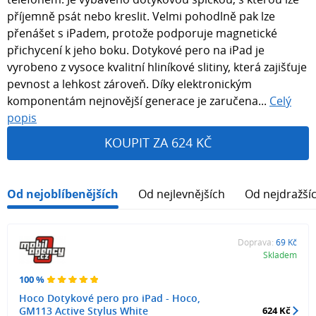
příjemně psát nebo kreslit. Velmi pohodlně pak lze
přenášet s iPadem, protože podporuje magnetické
přichycení k jeho boku. Dotykové pero na iPad je
vyrobeno z vysoce kvalitní hliníkové slitiny, která zajišťuje
pevnost a lehkost zároveň. Díky elektronickým
komponentám nejnovější generace je zaručena...
Celý
popis
KOUPIT ZA 624 KČ
Od nejoblíbenějších
Od nejlevnějších
Od nejdražší
Doprava:
69 Kč
Skladem
100 %
Hoco Dotykové pero pro iPad - Hoco,
GM113 Active Stylus White
624 Kč