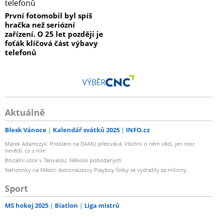
První fotomobil byl spíš
hračka než seriózní
zařízení. O 25 let později je
foťák klíčová část výbavy
telefonů
VÝBĚR
Aktuálně
Blesk Vánoce
Kalendář svátků 2025
INFO.cz
Marek Adamczyk: Problém na DAMU přetrvává. Všichni o něm vědí, jen moc
nevědí, co s ním
Brutální útok v Tanvaldu: Několik pobodaných
Nahotinky na Měsíci: Astronautovy Playboy fotky se vydražily za miliony
Sport
MS hokej 2025
Biatlon
Liga mistrů