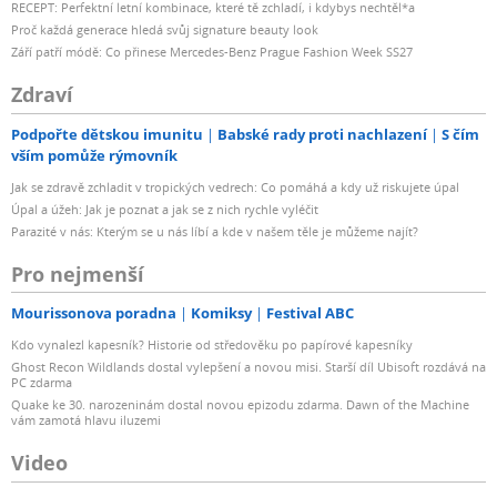
RECEPT: Perfektní letní kombinace, které tě zchladí, i kdybys nechtěl*a
Proč každá generace hledá svůj signature beauty look
Září patří módě: Co přinese Mercedes-Benz Prague Fashion Week SS27
Zdraví
Podpořte dětskou imunitu
Babské rady proti nachlazení
S čím
vším pomůže rýmovník
Jak se zdravě zchladit v tropických vedrech: Co pomáhá a kdy už riskujete úpal
Úpal a úžeh: Jak je poznat a jak se z nich rychle vyléčit
Parazité v nás: Kterým se u nás líbí a kde v našem těle je můžeme najít?
Pro nejmenší
Mourissonova poradna
Komiksy
Festival ABC
Kdo vynalezl kapesník? Historie od středověku po papírové kapesníky
Ghost Recon Wildlands dostal vylepšení a novou misi. Starší díl Ubisoft rozdává na
PC zdarma
Quake ke 30. narozeninám dostal novou epizodu zdarma. Dawn of the Machine
vám zamotá hlavu iluzemi
Video