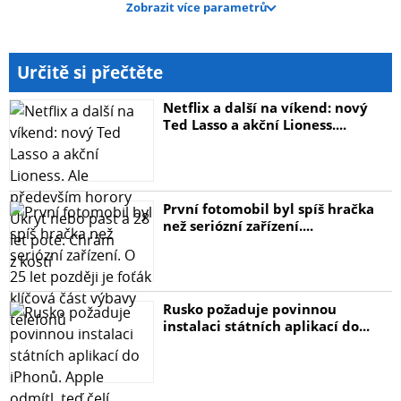
Zobrazit více parametrů
této vlastnosti můžete ovlivňovat tloušťku čáry
nakláněním pera, což je ideální pro kreslení a jemné
stínování. Navíc můžete pero snadno přichytit
Určitě si přečtěte
magneticky na bok vašeho iPadu, takže ho budete mít
vždy po ruce.
Netflix a další na víkend: nový
Ted Lasso a akční Lioness....
Kompatibilita: tablety Apple iPad vyrobené v roce 2018
nebo novější.
První fotomobil byl spíš hračka
Parametry:
než seriózní zařízení....
- Materiál: hliník
- Upravený povrch
Rusko požaduje povinnou
instalaci státních aplikací do...
- Přesnost práce
- Integrovaná 130mAh baterie s výdrží 7 hodin