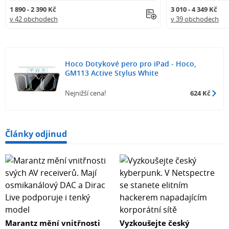
1 890 - 2 390 Kč
3 010 - 4 349 Kč
v 42 obchodech
v 39 obchodech
Hoco Dotykové pero pro iPad - Hoco,
GM113 Active Stylus White
Nejnižší cena!
624 Kč
Články odjinud
Marantz mění vnitřnosti
Vyzkoušejte český