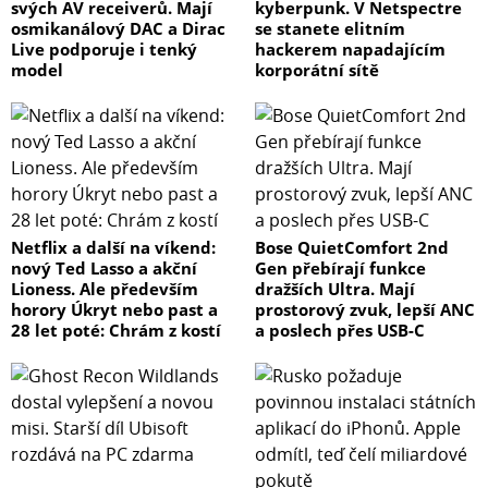
svých AV receiverů. Mají
kyberpunk. V Netspectre
osmikanálový DAC a Dirac
se stanete elitním
Live podporuje i tenký
hackerem napadajícím
model
korporátní sítě
Netflix a další na víkend:
Bose QuietComfort 2nd
nový Ted Lasso a akční
Gen přebírají funkce
Lioness. Ale především
dražších Ultra. Mají
horory Úkryt nebo past a
prostorový zvuk, lepší ANC
28 let poté: Chrám z kostí
a poslech přes USB-C