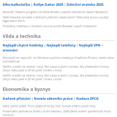
Alko-kalkulačka
Rallye Dakar 2025
Dálniční známka 2025
MotoGP: Páteční program ve Velké Británii uzavřel rekordním časem Bezzecchi
Další klasická corvette s dobrými jízdními vlastnostmi? Mitsuoka znovu využije
legendární MX-5
Problémy Cadillacu s brzdami souvisí podle Bottase s jejich chlazením
Věda a technika
Nejlepší chytré hodinky
Nejlepší telefony
Nejlepší VPN –
srovnání
Microsoft se nepoučil. Ve Windows potichu instaluje OneDrive Photos, které nelze
odinstalovat
Netflix a další na víkend: nový Ted Lasso a akční Lioness. Ale především horory
Úkryt nebo past a 28 let poté: Chrám z kostí
Netflix a další na víkend: nový Ted Lasso a akční Lioness. Ale především horory
Úkryt nebo past a 28 let poté: Chrám z kostí
Ekonomika a byznys
Daňové přiznání
Novela zákoníku práce
Nadace EPCG
Itálie vyklízí pláže. První plážové kluby mizí, turisté změnu pocítí brzy
Potenciální zachránce Soleku zrušil nabídku. Zadlužené solární společnosti hrozí
konkurz