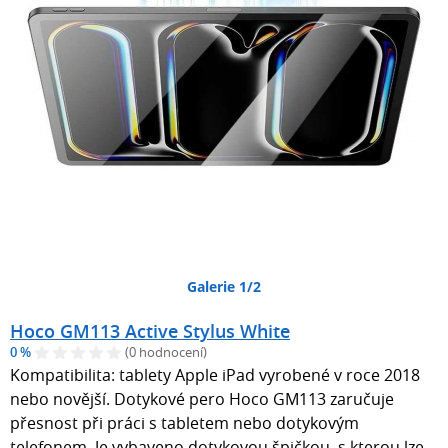
Galerie 1/2
Hoco GM113 Active Stylus White
0 %
(0 hodnocení)
Kompatibilita: tablety Apple iPad vyrobené v roce 2018
nebo novější. Dotykové pero Hoco GM113 zaručuje
přesnost při práci s tabletem nebo dotykovým
telefonem. Je vybaveno dotykovou špičkou, s kterou lze