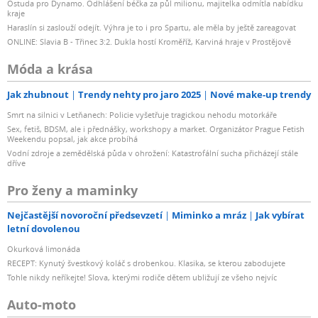
Ostuda pro Dynamo. Odhlášení béčka za půl milionu, majitelka odmítla nabídku
kraje
Haraslín si zaslouží odejít. Výhra je to i pro Spartu, ale měla by ještě zareagovat
ONLINE: Slavia B - Třinec 3:2. Dukla hostí Kroměříž, Karviná hraje v Prostějově
Móda a krása
Jak zhubnout
Trendy nehty pro jaro 2025
Nové make-up trendy
Smrt na silnici v Letňanech: Policie vyšetřuje tragickou nehodu motorkáře
Sex, fetiš, BDSM, ale i přednášky, workshopy a market. Organizátor Prague Fetish
Weekendu popsal, jak akce probíhá
Vodní zdroje a zemědělská půda v ohrožení: Katastrofální sucha přicházejí stále
dříve
Pro ženy a maminky
Nejčastější novoroční předsevzetí
Miminko a mráz
Jak vybírat
letní dovolenou
Okurková limonáda
RECEPT: Kynutý švestkový koláč s drobenkou. Klasika, se kterou zabodujete
Tohle nikdy neříkejte! Slova, kterými rodiče dětem ubližují ze všeho nejvíc
Auto-moto