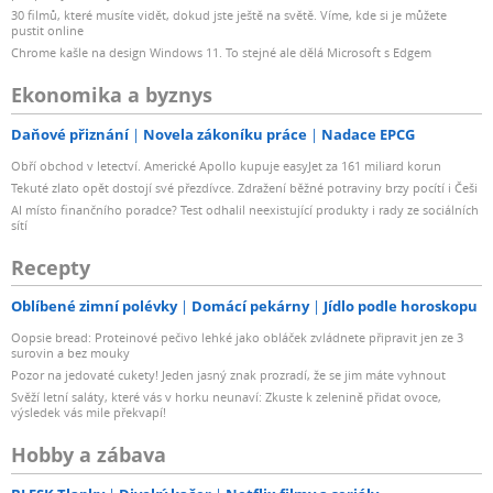
30 filmů, které musíte vidět, dokud jste ještě na světě. Víme, kde si je můžete
pustit online
Chrome kašle na design Windows 11. To stejné ale dělá Microsoft s Edgem
Ekonomika a byznys
Daňové přiznání
Novela zákoníku práce
Nadace EPCG
Obří obchod v letectví. Americké Apollo kupuje easyJet za 161 miliard korun
Tekuté zlato opět dostojí své přezdívce. Zdražení běžné potraviny brzy pocítí i Češi
AI místo finančního poradce? Test odhalil neexistující produkty i rady ze sociálních
sítí
Recepty
Oblíbené zimní polévky
Domácí pekárny
Jídlo podle horoskopu
Oopsie bread: Proteinové pečivo lehké jako obláček zvládnete připravit jen ze 3
surovin a bez mouky
Pozor na jedovaté cukety! Jeden jasný znak prozradí, že se jim máte vyhnout
Svěží letní saláty, které vás v horku neunaví: Zkuste k zelenině přidat ovoce,
výsledek vás mile překvapí!
Hobby a zábava