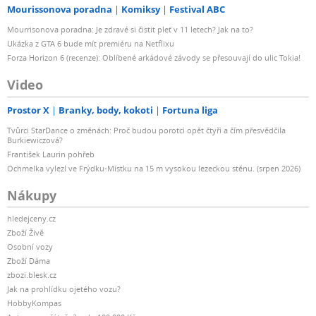
Mourissonova poradna
Komiksy
Festival ABC
Mourrisonova poradna: Je zdravé si čistit pleť v 11 letech? Jak na to?
Ukázka z GTA 6 bude mít premiéru na Netflixu
Forza Horizon 6 (recenze): Oblíbené arkádové závody se přesouvají do ulic Tokia!
Video
Prostor X
Branky, body, kokoti
Fortuna liga
Tvůrci StarDance o změnách: Proč budou porotci opět čtyři a čím přesvědčila
Burkiewiczová?
František Laurin pohřeb
Ochmelka vylezl ve Frýdku-Místku na 15 m vysokou lezeckou stěnu. (srpen 2026)
Nákupy
hledejceny.cz
Zboží Živě
Osobní vozy
Zboží Dáma
zbozi.blesk.cz
Jak na prohlídku ojetého vozu?
HobbyKompas