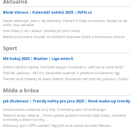
Aktuálně
Blesk Vánoce
Kalendář svátků 2025
INFO.cz
Marek Adamczyk: Jsem z něj zklamaný. Klempíř si hraje na ministra. Nestačí se tak
tvářit, musí zamakat
Smrt Češky (†14) v Alpách: Zemřela při túře s rodiči
Babišova dovolená: Kousek od oblíbené destinace Čechů a Onassisova ostrova
Sport
MS hokej 2025
Biatlon
Liga mistrů
Střední záložníci Sparty: Sochůrek bojuje s konkurencí, udrží se na Letné Hollý?
ONLINE: Jablonec - RFS 0:0. Severočeši rozehráli 3. předkolo Konferenční ligy
Transfer za tři miliardy do Realu Madrid: Diomande měl před lety působit v Česku!
Móda a krása
Jak zhubnout
Trendy nehty pro jaro 2025
Nové make-up trendy
Gottova dcera zveřejnila nový klip: Charlotte je jako Olivie Rodrigo!
Televizní diváci, těšte se... Prima vytasila podzimní trumfy! Další Zrádci, oblíbené
kriminálky a žhavé novinky...
Milionový spor s DPP uzavřen? Nejvyšší soud odmítl dovolání Rencaru