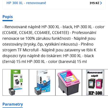
HP 300 XL - renovované
315 Kč
Popis
- Renovované náplně HP-300 XL - black, HP-300 XL - color
(CC640E, CC643E, CC644EE, CC641EE) - Profesionální
renovace se 100% zárukou funkčnosti - Náplně jsou
otestovány (trysky, čip, vytékání inkoustu) - Plněno
strojem TF Microfull - Náplně jsou zataveny ve fólii K
dispozici tyto náplně do tiskáren: HP-300 XL - black
(černá) 15 ml HP-300 XL - color (barevná) 15 ml
Parametry