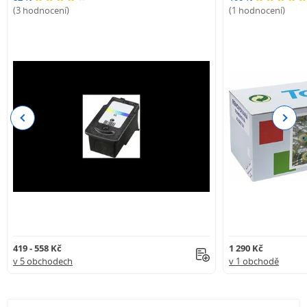
(3 hodnocení)
(1 hodnocení)
Previous
Next
419 - 558 Kč
1 290 Kč
v 5 obchodech
v 1 obchodě