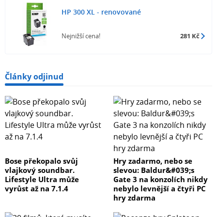
HP 300 XL - renovované
Nejnižší cena!
281 Kč
Články odjinud
Bose překopalo svůj
Hry zadarmo, nebo se
vlajkový soundbar.
slevou: Baldur&#039;s
Lifestyle Ultra může
Gate 3 na konzolích nikdy
vyrůst až na 7.1.4
nebylo levnější a čtyři PC
hry zdarma