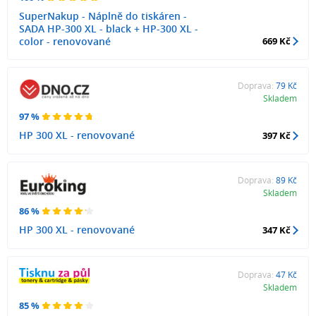
SuperNakup - Náplně do tiskáren -
SADA HP-300 XL - black + HP-300 XL -
color - renovované
669 Kč
Doprava:
79 Kč
Skladem
97 %
HP 300 XL - renovované
397 Kč
Doprava:
89 Kč
Skladem
86 %
HP 300 XL - renovované
347 Kč
Doprava:
47 Kč
Skladem
85 %