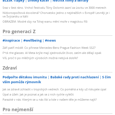
BLESK Tlapky
Divoký kačer
Netflix filmy a seriály
Sraz v šest ráno. Vrchol festivalu Tóny Dolomit zazní za úsvitu ve 3000 metrech
Nízkorozpočtová dovolená? Chorvatsko jedno z nejdražších v Evropě! Levněji je i
ve Švýcarsku a Itálii
OBRAZEM: Modré slzy na Tchaj-wanu mění moře v magickou říši
Pro generaci Z
#inspirace
#wellbeing
#news
Září patří módě: Co přinese Mercedes-Benz Prague Fashion Week SS27
F*ck the glasses: AI Meta brýle mají zjednodušit život, zatím ale dělají opak
Víš, proč ti po mléčných výrobcích možná nebývá dobře?
Zdraví
Podpořte dětskou imunitu
Babské rady proti nachlazení
S čím
vším pomůže rýmovník
Jak se zdravě zchladit v tropických vedrech: Co pomáhá a kdy už riskujete úpal
Úpal a úžeh: Jak je poznat a jak se z nich rychle vyléčit
Parazité v nás: Kterým se u nás líbí a kde v našem těle je můžeme najít?
Pro nejmenší