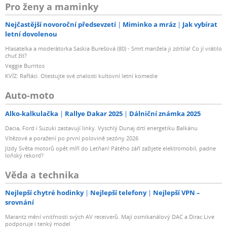
Pro ženy a maminky
Nejčastější novoroční předsevzetí
Miminko a mráz
Jak vybírat
letní dovolenou
Hlasatelka a moderátorka Saskia Burešová (80) - Smrt manžela ji zdrtila! Co jí vrátilo
chuť žít?
Veggie Burritos
KVÍZ: Rafťáci. Otestujte své znalosti kultovní letní komedie
Auto-moto
Alko-kalkulačka
Rallye Dakar 2025
Dálniční známka 2025
Dacia, Ford i Suzuki zastavují linky. Vyschlý Dunaj drtí energetiku Balkánu
Vítězové a poražení po první polovině sezóny 2026
Jízdy Světa motorů opět míří do Letňan! Pátého září zažijete elektromobil, padne
loňský rekord?
Věda a technika
Nejlepší chytré hodinky
Nejlepší telefony
Nejlepší VPN –
srovnání
Marantz mění vnitřnosti svých AV receiverů. Mají osmikanálový DAC a Dirac Live
podporuje i tenký model