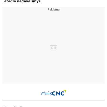
Letadlo nedává smysl
VÝBĚR