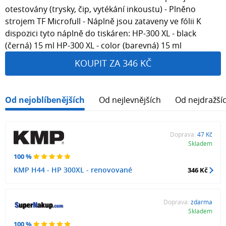
otestovány (trysky, čip, vytékání inkoustu) - Plněno
strojem TF Microfull - Náplně jsou zataveny ve fólii K
dispozici tyto náplně do tiskáren: HP-300 XL - black
(černá) 15 ml HP-300 XL - color (barevná) 15 ml
KOUPIT ZA 346 KČ
Od nejoblíbenějších
Od nejlevnějších
Od nejdražší
Doprava:
47 Kč
Skladem
100 %
KMP H44 - HP 300XL - renovované
346 Kč
Doprava:
zdarma
Skladem
100 %