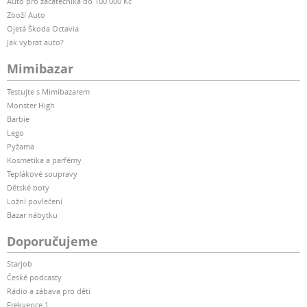
Auto pro začátečníka do 100 000 Kč
Zboží Auto
Ojetá Škoda Octavia
Jak vybrat auto?
Mimibazar
Testujte s Mimibazarem
Monster High
Barbie
Lego
Pyžama
Kosmetika a parfémy
Teplákové soupravy
Dětské boty
Ložní povlečení
Bazar nábytku
Doporučujeme
Starjob
České podcasty
Rádio a zábava pro děti
Frekvence 1