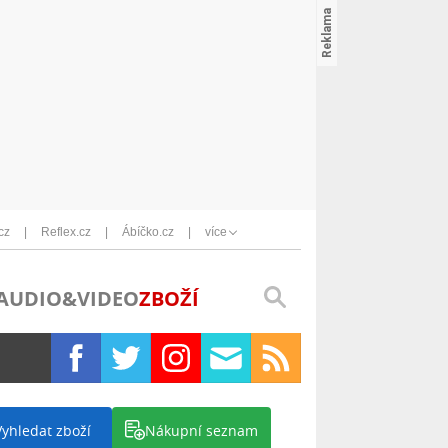
cz
Reflex.cz
Ábíčko.cz
více
AUDIO&VIDEO
ZBOŽÍ
Vyhledat zboží
Nákupní seznam