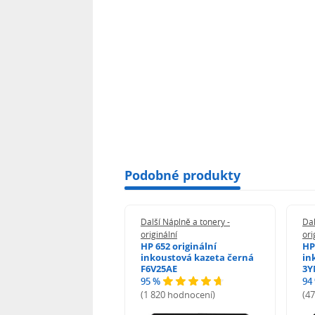
Podobné produkty
 Náplně a tonery -
Další Náplně a tonery -
Dal
nální
originální
ori
her TNB023 -
HP 652 originální
HP
inální
inkoustová kazeta černá
in
F6V25AE
3Y
95 %
94
hodnocení)
(1 820 hodnocení)
(4