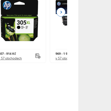
Next
07 - 914 Kč
969 - 1 918 Kč
v 57 obchodech
v 57 obchodech