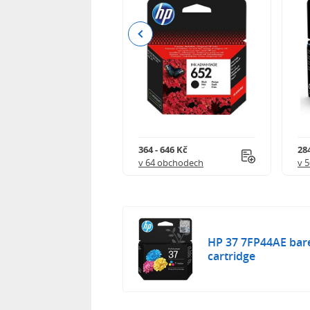
Previous
 901 Kč
364 - 646 Kč
284
 obchodech
v 64 obchodech
v 
HP 37 7FP44AE barev
cartridge