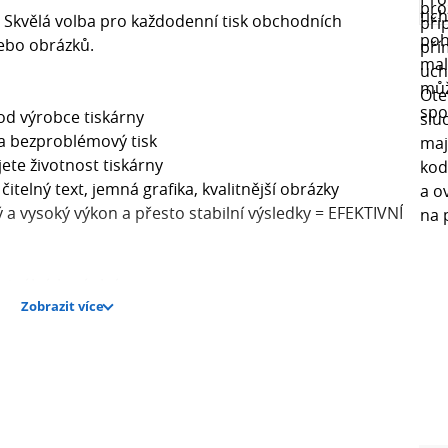
P. Skvělá volba pro každodenní tisk obchodních
nebo obrázků.
 od výrobce tiskárny
ý a bezproblémový tisk
ete životnost tiskárny
čitelný text, jemná grafika, kvalitnější obrázky
lý a vysoký výkon a přesto stabilní výsledky = EFEKTIVNÍ
ginálních náplní
Zobrazit více
m naší originální náplně