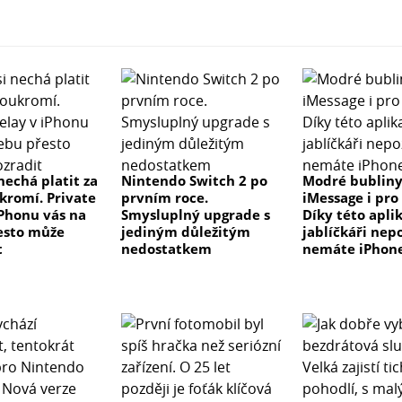
nechá platit za
Nintendo Switch 2 po
Modré bublin
ukromí. Private
prvním roce.
iMessage i pro
iPhonu vás na
Smysluplný upgrade s
Díky této apli
esto může
jediným důležitým
jablíčkáři nepo
t
nedostatkem
nemáte iPhon