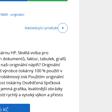
44AE - originální
Následující produkt
skárnu HP. Skvělá volba pro
 dokumentů, faktur, tabulek, grafů
aši originální náplň? Originální
 výrobce tiskárny 100 % použití v
problémový tisk Použitím originální
ost tiskárny Osvědčená špičková
t, jemná grafika, kvalitnější obrázky
bízí rychlý a vysoký výkon a přesto
6 KČ