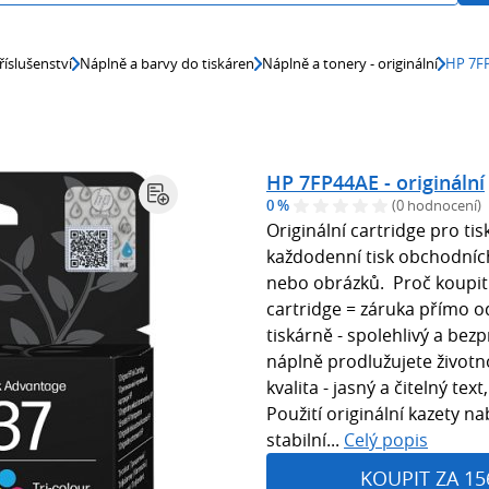
říslušenství
Náplně a barvy do tiskáren
Náplně a tonery - originální
HP 7FP
HP 7FP44AE - originální
0 %
(0 hodnocení)
Originální cartridge pro ti
každodenní tisk obchodních
nebo obrázků. Proč koupit n
cartridge = záruka přímo od
tiskárně - spolehlivý a bez
náplně prodlužujete životn
kvalita - jasný a čitelný tex
Použití originální kazety na
stabilní...
Celý popis
KOUPIT ZA 15