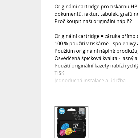
Originální cartridge pro tiskárnu H
dokumentů, faktur, tabulek, grafů 
Proč koupit naši originální náplň?
Originální cartridge = záruka přímo
100 % použití v tiskárně - spolehliv
Použitím originální náplně prodlužuj
Osvědčená špičková kvalita - jasný a 
Použití originální kazety nabízí rych
TISK
Jednoduchá instalace a údržba
Zajišťujeme bezplatnou recyklaci ori
Garance Vaší spokojenosti s použití
Kód výrobce: 7FP44AE