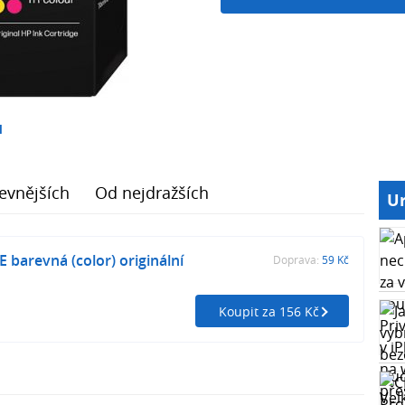
1
evnějších
Od nejdražších
Ur
 barevná (color) originální
Doprava:
59 Kč
Koupit za 156 Kč