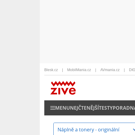
Blesk.cz
MobilMania.cz
AVmania.cz
DIG
MENU
NEJČTENĚJŠÍ
TESTY
PORADN
Náplně a tonery - originální