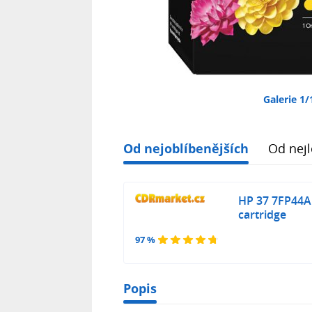
Galerie 1/
Od nejoblíbenějších
Od nejl
HP 37 7FP44AE
cartridge
97 %
Popis