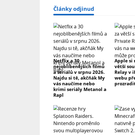
Články odjinud
Netflix a 30
Apple si 
nejoblíbenějších filmů
větší so
a seriálů v srpnu 2026.
Relay v 
Najdu si tě, akčňák My
webu př
vás naučíme nebo
prozradi
krimi seriály Metanol a
Rapl