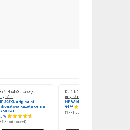
alší Náplně a tonery -
Další Náplně a tonery -
riginální
originální
HP 305XL originální
HP W1420A - originální
inkoustová kazeta černá
94 %
3YM62AE
(177 hodnocení)
95 %
(319 hodnocení)