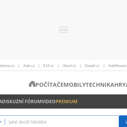
Iarena.cz
Auto.cz
E15.cz
iSport.cz
Doupě.cz
AutoRevue.
POČÍTAČE
MOBILY
TECHNIKA
HRY
A
DISKUZNÍ FÓRUM
VIDEO
PREMIUM