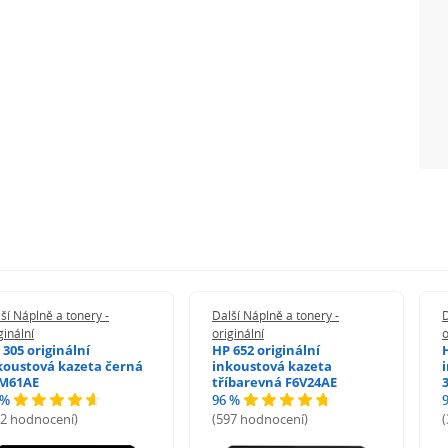
ší Náplně a tonery -
Další Náplně a tonery -
D
ginální
originální
o
 305 originální
HP 652 originální
koustová kazeta černá
inkoustová kazeta
M61AE
tříbarevná F6V24AE
 %
96 %
72 hodnocení)
(597 hodnocení)