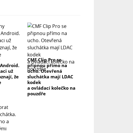
y
CMF Clip Pro se
 Android.
připnou přímo na
kaci už
ucho. Otevřená
znají, že
sluchátka mají LDAC
e
kodek
a ovládací kolečko na
pouzdře