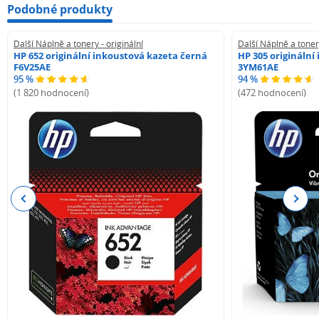
Podobné produkty
Další Náplně a tonery - originální
Další Náplně a tonery
HP 652 originální inkoustová kazeta černá
HP 305 originální
F6V25AE
3YM61AE
95 %
94 %
(1 820 hodnocení)
(472 hodnocení)
Previous
Next