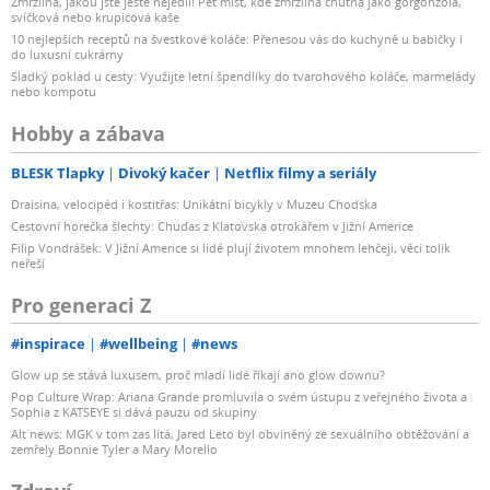
Zmrzlina, jakou jste ještě nejedli! Pět míst, kde zmrzlina chutná jako gorgonzola,
svíčková nebo krupicová kaše
10 nejlepších receptů na švestkové koláče: Přenesou vás do kuchyně u babičky i
do luxusní cukrárny
Sladký poklad u cesty: Využijte letní špendlíky do tvarohového koláče, marmelády
nebo kompotu
Hobby a zábava
BLESK Tlapky
Divoký kačer
Netflix filmy a seriály
Draisina, velocipéd i kostitřas: Unikátní bicykly v Muzeu Chodska
Cestovní horečka šlechty: Chuďas z Klatovska otrokářem v Jižní Americe
Filip Vondrášek: V Jižní Americe si lidé plují životem mnohem lehčeji, věci tolik
neřeší
Pro generaci Z
#inspirace
#wellbeing
#news
Glow up se stává luxusem, proč mladí lidé říkají ano glow downu?
Pop Culture Wrap: Ariana Grande promluvila o svém ústupu z veřejného života a
Sophia z KATSEYE si dává pauzu od skupiny
Alt news: MGK v tom zas lítá, Jared Leto byl obviněný ze sexuálního obtěžování a
zemřely Bonnie Tyler a Mary Morello