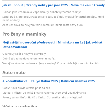
Jak zhubnout
Trendy nehty pro jaro 2025
Nové make-up trendy
Tulipán jako vzpomínka: Zapomenutý příběh významné rodiny!
Seriál zrušili, pro posluchače se Kolo času točí dál. Vypráví fantastickou ságu, která
nemá obdoby!
Alice Bendová po nevyhnutelné demolici: Takhle roste nový dům!
Pro ženy a maminky
Nejčastější novoroční předsevzetí
Miminko a mráz
Jak vybírat
letní dovolenou
Okurkový salát s novými brambory
Dobrý základ na dovolenou nejen u moře...
Vracejí se vám doma dokola rýmy a angíny? Chyba může být v zubním kartáčku
Auto-moto
Alko-kalkulačka
Rallye Dakar 2025
Dálniční známka 2025
Gasly: Nová pravidla zašla příliš daleko
Moto3: Vítězství ve Velké Británii nakonec vybojoval David Almansa
Pokuty zahraničních řidičů v Česku: Cizí značka jako privilegium?
Věda a technika