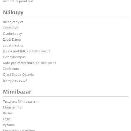
rozhodli v první půli
Nákupy
hledejceny.cz
Zboží Živě
Osobní vozy
Zboží Dáma
zbozi.blesk.cz
Jak na prohlídku ojetého vozu?
HobbyKompas
Auto pro začátečníka do 100 000 Kč
Zboží Auto
Ojetá Škoda Octavia
Jak vybrat auto?
Mimibazar
Testujte s Mimibazarem
Monster High
Barbie
Lego
Pyžama
Kosmetika a parfémy