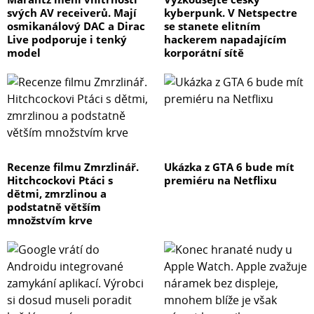
svých AV receiverů. Mají
kyberpunk. V Netspectre
osmikanálový DAC a Dirac
se stanete elitním
Live podporuje i tenký
hackerem napadajícím
model
korporátní sítě
Recenze filmu Zmrzlinář.
Ukázka z GTA 6 bude mít
Hitchcockovi Ptáci s
premiéru na Netflixu
dětmi, zmrzlinou a
podstatně větším
množstvím krve