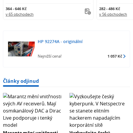
364 - 646 Kč
282 - 486 Kč
v 65 obchodech
v 56 obchodech
HP 92274A - originální
Nejnižší cena!
1 057 Kč
Články odjinud
Marantz mění vnitřnosti
Vyzkoušejte český