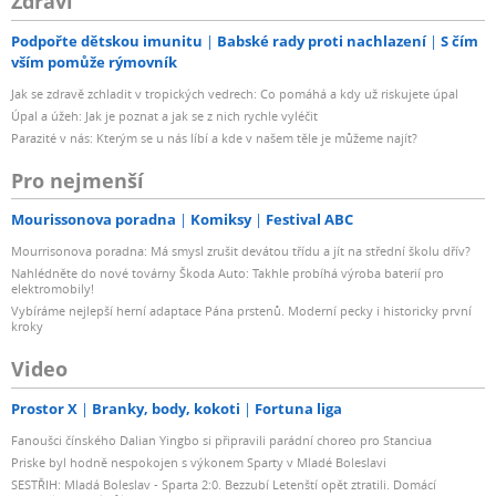
Zdraví
Podpořte dětskou imunitu
Babské rady proti nachlazení
S čím
vším pomůže rýmovník
Jak se zdravě zchladit v tropických vedrech: Co pomáhá a kdy už riskujete úpal
Úpal a úžeh: Jak je poznat a jak se z nich rychle vyléčit
Parazité v nás: Kterým se u nás líbí a kde v našem těle je můžeme najít?
Pro nejmenší
Mourissonova poradna
Komiksy
Festival ABC
Mourrisonova poradna: Má smysl zrušit devátou třídu a jít na střední školu dřív?
Nahlédněte do nové továrny Škoda Auto: Takhle probíhá výroba baterií pro
elektromobily!
Vybíráme nejlepší herní adaptace Pána prstenů. Moderní pecky i historicky první
kroky
Video
Prostor X
Branky, body, kokoti
Fortuna liga
Fanoušci čínského Dalian Yingbo si připravili parádní choreo pro Stanciua
Priske byl hodně nespokojen s výkonem Sparty v Mladé Boleslavi
SESTŘIH: Mladá Boleslav - Sparta 2:0. Bezzubí Letenští opět ztratili. Domácí