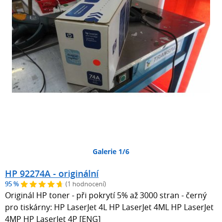
Galerie 1/6
HP 92274A - originální
95 %
(1 hodnocení)
Originál HP toner - při pokrytí 5% až 3000 stran - černý
pro tiskárny: HP LaserJet 4L HP LaserJet 4ML HP LaserJet
4MP HP LaserJet 4P [ENG]