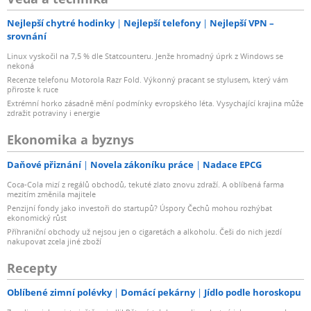
Nejlepší chytré hodinky
Nejlepší telefony
Nejlepší VPN –
srovnání
Linux vyskočil na 7,5 % dle Statcounteru. Jenže hromadný úprk z Windows se
nekoná
Recenze telefonu Motorola Razr Fold. Výkonný pracant se stylusem, který vám
přiroste k ruce
Extrémní horko zásadně mění podmínky evropského léta. Vysychající krajina může
zdražit potraviny i energie
Ekonomika a byznys
Daňové přiznání
Novela zákoníku práce
Nadace EPCG
Coca-Cola mizí z regálů obchodů, tekuté zlato znovu zdraží. A oblíbená farma
mezitím změnila majitele
Penzijní fondy jako investoři do startupů? Úspory Čechů mohou rozhýbat
ekonomický růst
Příhraniční obchody už nejsou jen o cigaretách a alkoholu. Češi do nich jezdí
nakupovat zcela jiné zboží
Recepty
Oblíbené zimní polévky
Domácí pekárny
Jídlo podle horoskopu