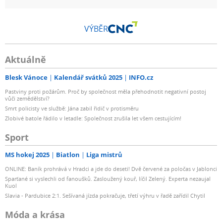
VÝBĚR
Aktuálně
Blesk Vánoce
Kalendář svátků 2025
INFO.cz
Pastviny proti požárům. Proč by společnost měla přehodnotit negativní postoj
vůči zemědělství?
Smrt policisty ve službě: Jána zabil řidič v protisměru
Zlobivé batole řádilo v letadle: Společnost zrušila let všem cestujícím!
Sport
MS hokej 2025
Biatlon
Liga mistrů
ONLINE: Baník prohrává v Hradci a jde do deseti! Dvě červené za poločas v Jablonci
Sparťané si vyslechli od fanoušků. Zasloužený kouř, líčil Zelený. Experta nezaujal
Kuol
Slavia - Pardubice 2:1. Sešívaná jízda pokračuje, třetí výhru v řadě zařídil Chytil
Móda a krása