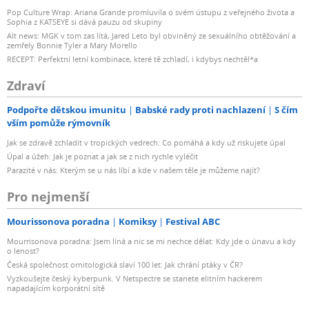
Pop Culture Wrap: Ariana Grande promluvila o svém ústupu z veřejného života a
Sophia z KATSEYE si dává pauzu od skupiny
Alt news: MGK v tom zas lítá, Jared Leto byl obviněný ze sexuálního obtěžování a
zemřely Bonnie Tyler a Mary Morello
RECEPT: Perfektní letní kombinace, které tě zchladí, i kdybys nechtěl*a
Zdraví
Podpořte dětskou imunitu
Babské rady proti nachlazení
S čím
vším pomůže rýmovník
Jak se zdravě zchladit v tropických vedrech: Co pomáhá a kdy už riskujete úpal
Úpal a úžeh: Jak je poznat a jak se z nich rychle vyléčit
Parazité v nás: Kterým se u nás líbí a kde v našem těle je můžeme najít?
Pro nejmenší
Mourissonova poradna
Komiksy
Festival ABC
Mourrisonova poradna: Jsem líná a nic se mi nechce dělat: Kdy jde o únavu a kdy
o lenost?
Česká společnost ornitologická slaví 100 let: Jak chrání ptáky v ČR?
Vyzkoušejte český kyberpunk. V Netspectre se stanete elitním hackerem
napadajícím korporátní sítě