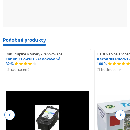
Podobné produkty
Další Náplně a tonery - renovované
Další Náplně a tone
Canon CL-541XL - renovované
Xerox 106R02763 
82 %
100 %
(3 hodnocení)
(1 hodnocení)
Previous
Next