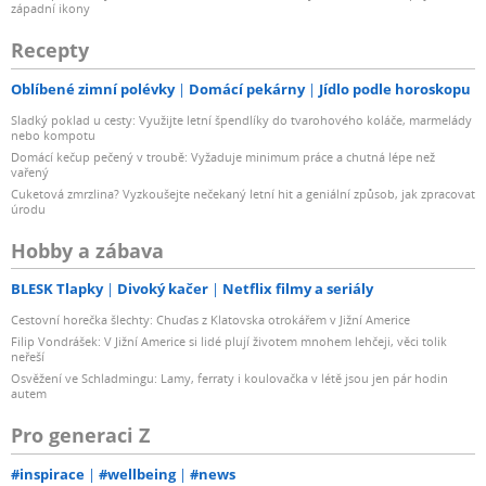
západní ikony
Recepty
Oblíbené zimní polévky
Domácí pekárny
Jídlo podle horoskopu
Sladký poklad u cesty: Využijte letní špendlíky do tvarohového koláče, marmelády
nebo kompotu
Domácí kečup pečený v troubě: Vyžaduje minimum práce a chutná lépe než
vařený
Cuketová zmrzlina? Vyzkoušejte nečekaný letní hit a geniální způsob, jak zpracovat
úrodu
Hobby a zábava
BLESK Tlapky
Divoký kačer
Netflix filmy a seriály
Cestovní horečka šlechty: Chuďas z Klatovska otrokářem v Jižní Americe
Filip Vondrášek: V Jižní Americe si lidé plují životem mnohem lehčeji, věci tolik
neřeší
Osvěžení ve Schladmingu: Lamy, ferraty i koulovačka v létě jsou jen pár hodin
autem
Pro generaci Z
#inspirace
#wellbeing
#news