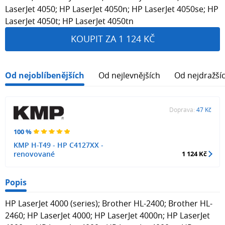
LaserJet 4050; HP LaserJet 4050n; HP LaserJet 4050se; HP
LaserJet 4050t; HP LaserJet 4050tn
KOUPIT ZA 1 124 KČ
Od nejoblíbenějších
Od nejlevnějších
Od nejdražší
Doprava:
47 Kč
100 %
KMP H-T49 - HP C4127XX -
renovované
1 124 Kč
Popis
HP LaserJet 4000 (series); Brother HL-2400; Brother HL-
2460; HP LaserJet 4000; HP LaserJet 4000n; HP LaserJet