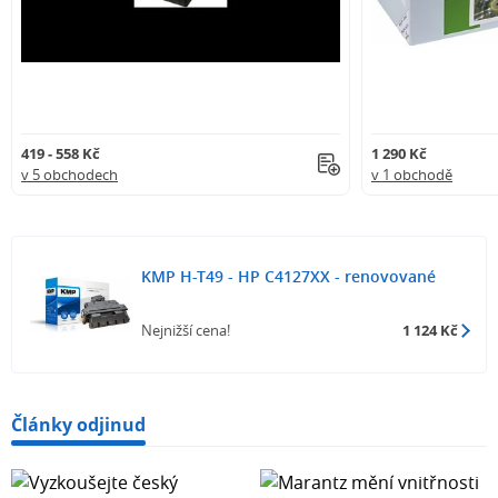
419 - 558 Kč
1 290 Kč
v 5 obchodech
v 1 obchodě
KMP H-T49 - HP C4127XX - renovované
Nejnižší cena!
1 124 Kč
Články odjinud