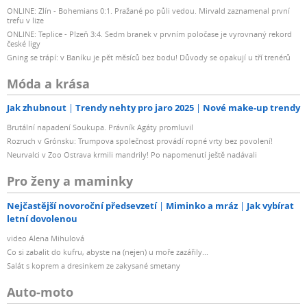
ONLINE: Zlín - Bohemians 0:1. Pražané po půli vedou. Mirvald zaznamenal první
trefu v lize
ONLINE: Teplice - Plzeň 3:4. Sedm branek v prvním poločase je vyrovnaný rekord
české ligy
Gning se trápí: v Baníku je pět měsíců bez bodu! Důvody se opakují u tří trenérů
Móda a krása
Jak zhubnout
Trendy nehty pro jaro 2025
Nové make-up trendy
Brutální napadení Soukupa. Právník Agáty promluvil
Rozruch v Grónsku: Trumpova společnost provádí ropné vrty bez povolení!
Neurvalci v Zoo Ostrava krmili mandrily! Po napomenutí ještě nadávali
Pro ženy a maminky
Nejčastější novoroční předsevzetí
Miminko a mráz
Jak vybírat
letní dovolenou
video Alena Mihulová
Co si zabalit do kufru, abyste na (nejen) u moře zazářily...
Salát s koprem a dresinkem ze zakysané smetany
Auto-moto