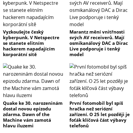
Vyzkoušejte český
Marantz mění vnitřnosti
kyberpunk. V Netspectre
svých AV receiverů. Mají
se stanete elitním
osmikanálový DAC a Dirac
hackerem napadajícím
Live podporuje i tenký
korporátní sítě
model
Quake ke 30. narozeninám
První fotomobil byl spíš
dostal novou epizodu
hračka než seriózní
zdarma. Dawn of the
zařízení. O 25 let později je
Machine vám zamotá
foťák klíčová část výbavy
hlavu iluzemi
telefonů