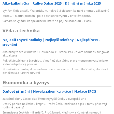
Alko-kalkulačka
Rallye Dakar 2025
Dálniční známka 2025
Výhřev, čidla a stačí, říká průzkum. Pokročilá elektronika není prioritou zákazníků
MotoGP: Martin proměnil pole position ve výhru v britském sprintu
Câmara se vyjádřil ke spekulacím, které ho pojí se sedačkou u Haasu
Věda a technika
Nejlepší chytré hodinky
Nejlepší telefony
Nejlepší VPN –
srovnání
Aktualizujte své Windows 11 Insider do 11. srpna. Pak už vám nebudou fungovat
aktualizace
Pokračuje záchrana Starshipu. V moři už dva týdny plave monstrum vysoké jako
sedmnáctipatrový panelák
Normálně za peníze, dnes zadarmo nebo se slevou: Univerzální čtečka, cloudová
peněženka a karetní survival
Ekonomika a byznys
Daňové přiznání
Novela zákoníku práce
Nadace EPCG
Za státní dluhy Česko platí čtvrté nejvyšší úroky v Evropské unii
Děsivý pohled na českou krajinu. Proč v Česku mizí voda a jak k tomu přispívají
rodinné bazény?
Emancipace českých miliardářů. Proč Strnad, Křetínský a Komárek nakupují