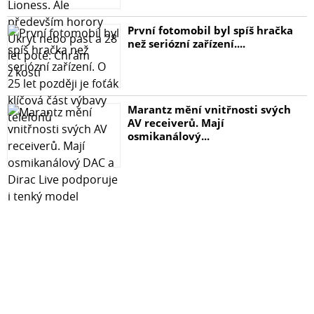
První fotomobil byl spíš hračka
než seriózní zařízení....
Marantz mění vnitřnosti svých
AV receiverů. Mají
osmikanálový...