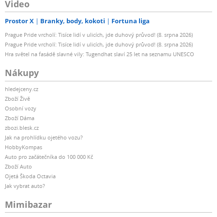
Video
Prostor X
Branky, body, kokoti
Fortuna liga
Prague Pride vrcholí: Tisíce lidí v ulicích, jde duhový průvod! (8. srpna 2026)
Prague Pride vrcholí: Tisíce lidí v ulicích, jde duhový průvod! (8. srpna 2026)
Hra světel na fasádě slavné vily: Tugendhat slaví 25 let na seznamu UNESCO
Nákupy
hledejceny.cz
Zboží Živě
Osobní vozy
Zboží Dáma
zbozi.blesk.cz
Jak na prohlídku ojetého vozu?
HobbyKompas
Auto pro začátečníka do 100 000 Kč
Zboží Auto
Ojetá Škoda Octavia
Jak vybrat auto?
Mimibazar