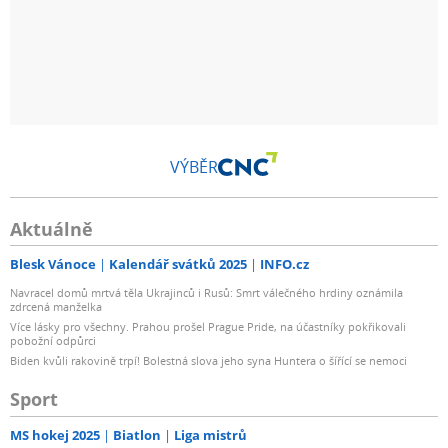
VÝBĚR
Aktuálně
Blesk Vánoce
Kalendář svátků 2025
INFO.cz
Navracel domů mrtvá těla Ukrajinců i Rusů: Smrt válečného hrdiny oznámila
zdrcená manželka
Více lásky pro všechny. Prahou prošel Prague Pride, na účastníky pokřikovali
pobožní odpůrci
Biden kvůli rakovině trpí! Bolestná slova jeho syna Huntera o šířící se nemoci
Sport
MS hokej 2025
Biatlon
Liga mistrů