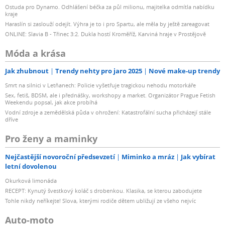
Ostuda pro Dynamo. Odhlášení béčka za půl milionu, majitelka odmítla nabídku
kraje
Haraslín si zaslouží odejít. Výhra je to i pro Spartu, ale měla by ještě zareagovat
ONLINE: Slavia B - Třinec 3:2. Dukla hostí Kroměříž, Karviná hraje v Prostějově
Móda a krása
Jak zhubnout
Trendy nehty pro jaro 2025
Nové make-up trendy
Smrt na silnici v Letňanech: Policie vyšetřuje tragickou nehodu motorkáře
Sex, fetiš, BDSM, ale i přednášky, workshopy a market. Organizátor Prague Fetish
Weekendu popsal, jak akce probíhá
Vodní zdroje a zemědělská půda v ohrožení: Katastrofální sucha přicházejí stále
dříve
Pro ženy a maminky
Nejčastější novoroční předsevzetí
Miminko a mráz
Jak vybírat
letní dovolenou
Okurková limonáda
RECEPT: Kynutý švestkový koláč s drobenkou. Klasika, se kterou zabodujete
Tohle nikdy neříkejte! Slova, kterými rodiče dětem ubližují ze všeho nejvíc
Auto-moto