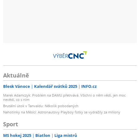
VÝBĚR
Aktuálně
Blesk Vánoce
Kalendář svátků 2025
INFO.cz
Marek Adamczyk: Problém na DAMU přetrvává. Všichni o něm vědí, jen moc
nevědí, co s ním
Brutální útok v Tanvaldu: Několik pobodaných
Nahotinky na Měsíci: Astronautovy Playboy fotky se vydražily za miliony
Sport
MS hokej 2025
Biatlon
Liga mistrů