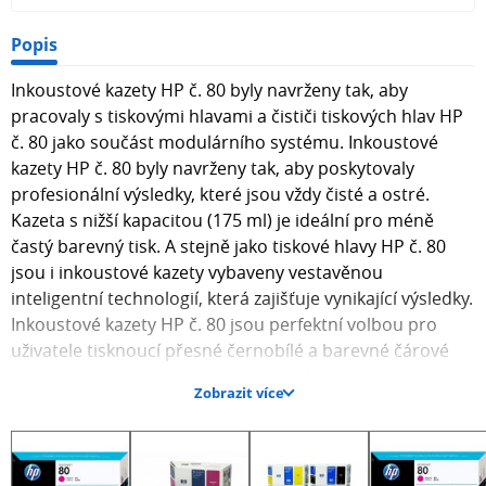
Popis
Inkoustové kazety HP č. 80 byly navrženy tak, aby
pracovaly s tiskovými hlavami a čističi tiskových hlav HP
č. 80 jako součást modulárního systému. Inkoustové
kazety HP č. 80 byly navrženy tak, aby poskytovaly
profesionální výsledky, které jsou vždy čisté a ostré.
Kazeta s nižší kapacitou (175 ml) je ideální pro méně
častý barevný tisk. A stejně jako tiskové hlavy HP č. 80
jsou i inkoustové kazety vybaveny vestavěnou
inteligentní technologií, která zajišťuje vynikající výsledky.
Inkoustové kazety HP č. 80 jsou perfektní volbou pro
uživatele tisknoucí přesné černobílé a barevné čárové
výkresy nebo vysoce kvalitní barevné reprodukce, mapy
Zobrazit více
a grafiku.Technologie HP Jetexpress pracuje s tiskovou
hlavou o šířce 2,54 cm s 512 tryskami a poskytuje
rychlejší, přesnější tisk na libovolné tiskárně HP
Designjet. Inteligentní funkce monitorují hladiny