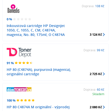
Doprava:
108 Kč
0 %
Inkoustová cartridge HP DesignJet
1050, C, 1055, C, CM, C4874A,
magenta, No. 80, 175ml, O C4874A
3 124 Kč
Doprava:
99 Kč
91 %
HP 80 (C4874A), purpurová (magenta),
originální cartridge
2 725 Kč
Doprava:
60 Kč
Skladem
100 %
HP 80 C4874A M originální - výprodej
2 080 Kč