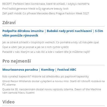
RECEPT: Perfektní letní kombinace, které tě zchladí, i kdybys nechtěl*a
Proč každá generace hledá svůj signature beauty look
Září patří módě: Co přinese Mercedes-Benz Prague Fashion Week SS27
Zdraví
Podpořte dětskou imunitu
Babské rady proti nachlazení
S čím
vším pomůže rýmovník
Jak se zdravě zchladit v tropických vedrech: Co pomáhá a kdy už riskujete úpal
Úpal a úžeh: Jak je poznat a jak se z nich rychle vyléčit
Parazité v nás: Kterým se u nás líbí a kde v našem těle je můžeme najít?
Pro nejmenší
Mourissonova poradna
Komiksy
Festival ABC
Kdo vynalezl kapesník? Historie od středověku po papírové kapesníky
Ghost Recon Wildlands dostal vylepšení a novou misi. Starší díl Ubisoft rozdává na
PC zdarma
Quake ke 30. narozeninám dostal novou epizodu zdarma. Dawn of the Machine
vám zamotá hlavu iluzemi
Video