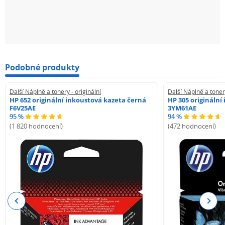
Podobné produkty
Další Náplně a tonery - originální
Další Náplně a tonery
HP 652 originální inkoustová kazeta černá
HP 305 originální
F6V25AE
3YM61AE
95 %
94 %
(1 820 hodnocení)
(472 hodnocení)
Previous
Next