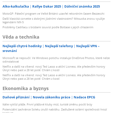
Alko-kalkulačka
Rallye Dakar 2025
Dálniční známka 2025
MotoGP: Páteční program ve Velké Británii uzavřel rekordním časem Bezzecchi
Další klasická corvette s dobrými jízdními vlastnostmi? Mitsuoka znovu využije
legendární MX-5
Problémy Cadillacu s brzdami souvisí podle Bottase s jejich chlazením
Věda a technika
Nejlepší chytré hodinky
Nejlepší telefony
Nejlepší VPN –
srovnání
Microsoft se nepoučil. Ve Windows potichu instaluje OneDrive Photos, které nelze
odinstalovat
Netflix a další na víkend: nový Ted Lasso a akční Lioness. Ale především horory
Úkryt nebo past a 28 let poté: Chrám z kostí
Netflix a další na víkend: nový Ted Lasso a akční Lioness. Ale především horory
Úkryt nebo past a 28 let poté: Chrám z kostí
Ekonomika a byznys
Daňové přiznání
Novela zákoníku práce
Nadace EPCG
Itálie vyklízí pláže. První plážové kluby mizí, turisté změnu pocítí brzy
Potenciální zachránce Soleku zrušil nabídku. Zadlužené solární společnosti hrozí
konkurz