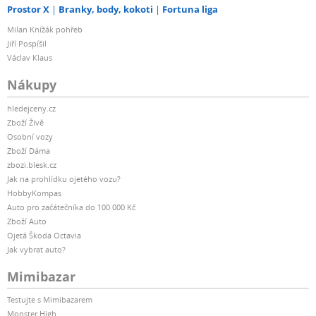
Prostor X
Branky, body, kokoti
Fortuna liga
Milan Knížák pohřeb
Jiří Pospíšil
Václav Klaus
Nákupy
hledejceny.cz
Zboží Živě
Osobní vozy
Zboží Dáma
zbozi.blesk.cz
Jak na prohlídku ojetého vozu?
HobbyKompas
Auto pro začátečníka do 100 000 Kč
Zboží Auto
Ojetá Škoda Octavia
Jak vybrat auto?
Mimibazar
Testujte s Mimibazarem
Monster High