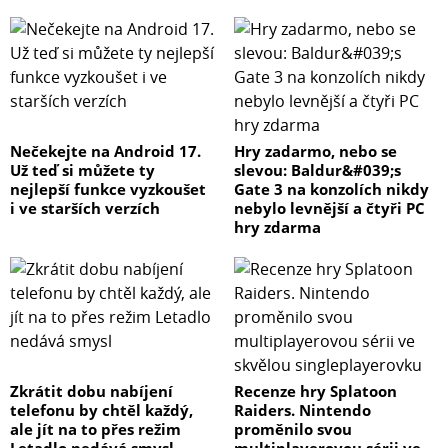
Nečekejte na Android 17.
Hry zadarmo, nebo se
Už teď si můžete ty
slevou: Baldur&#039;s
nejlepší funkce vyzkoušet
Gate 3 na konzolích nikdy
i ve starších verzích
nebylo levnější a čtyři PC
hry zdarma
Zkrátit dobu nabíjení
Recenze hry Splatoon
telefonu by chtěl každý,
Raiders. Nintendo
ale jít na to přes režim
proměnilo svou
Letadlo nedává smysl
multiplayerovou sérii ve