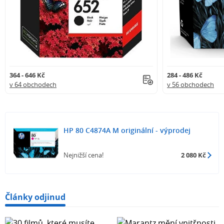
364 - 646 Kč
284 - 486 Kč
v 64 obchodech
v 56 obchodech
HP 80 C4874A M originální - výprodej
Nejnižší cena!
2 080 Kč
Články odjinud