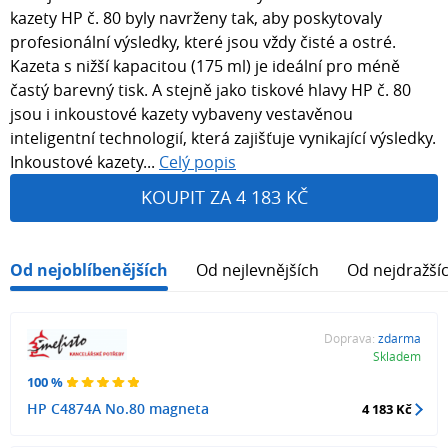
kazety HP č. 80 byly navrženy tak, aby poskytovaly
profesionální výsledky, které jsou vždy čisté a ostré.
Kazeta s nižší kapacitou (175 ml) je ideální pro méně
častý barevný tisk. A stejně jako tiskové hlavy HP č. 80
jsou i inkoustové kazety vybaveny vestavěnou
inteligentní technologií, která zajišťuje vynikající výsledky.
Inkoustové kazety...
Celý popis
KOUPIT ZA 4 183 KČ
Od nejoblíbenějších
Od nejlevnějších
Od nejdražší
Doprava:
zdarma
Skladem
100 %
HP C4874A No.80 magneta
4 183 Kč