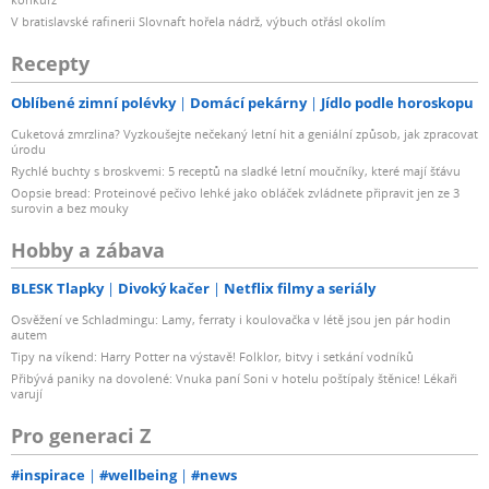
V bratislavské rafinerii Slovnaft hořela nádrž, výbuch otřásl okolím
Recepty
Oblíbené zimní polévky
Domácí pekárny
Jídlo podle horoskopu
Cuketová zmrzlina? Vyzkoušejte nečekaný letní hit a geniální způsob, jak zpracovat
úrodu
Rychlé buchty s broskvemi: 5 receptů na sladké letní moučníky, které mají šťávu
Oopsie bread: Proteinové pečivo lehké jako obláček zvládnete připravit jen ze 3
surovin a bez mouky
Hobby a zábava
BLESK Tlapky
Divoký kačer
Netflix filmy a seriály
Osvěžení ve Schladmingu: Lamy, ferraty i koulovačka v létě jsou jen pár hodin
autem
Tipy na víkend: Harry Potter na výstavě! Folklor, bitvy i setkání vodníků
Přibývá paniky na dovolené: Vnuka paní Soni v hotelu poštípaly štěnice! Lékaři
varují
Pro generaci Z
#inspirace
#wellbeing
#news