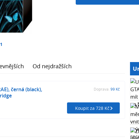
11
evnějších
Od nejdražších
Ur
E), černá (black),
Doprava:
99 Kč
tridge
Koupit za 728 Kč