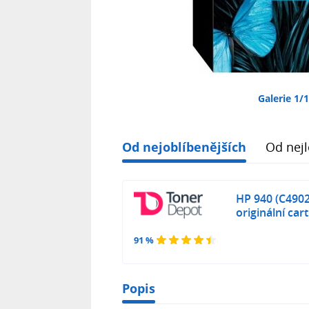
Galerie 1/
Od nejoblíbenějších
Od nejl
HP 940 (C4902A
originální car
91 %
Popis