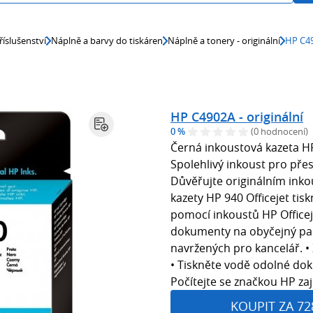
říslušenství
Náplně a barvy do tiskáren
Náplně a tonery - originální
HP C49
HP C4902A - originální
0 %
(0 hodnocení)
Černá inkoustová kazeta HP
Spolehlivý inkoust pro pře
Důvěřujte originálním ink
kazety HP 940 Officejet tisk
pomocí inkoustů HP Officej
dokumenty na obyčejný pa
navržených pro kancelář. • Z
• Tiskněte vodě odolné dok
Počítejte se značkou HP zajiš
KOUPIT ZA 72