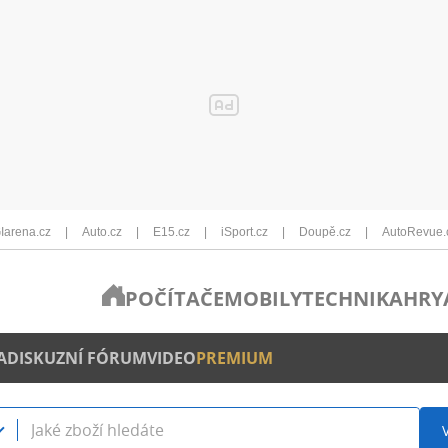
Iarena.cz
Auto.cz
E15.cz
iSport.cz
Doupě.cz
AutoRevue.
POČÍTAČE
MOBILY
TECHNIKA
HRY
A
DISKUZNÍ FÓRUM
VIDEO
PREMIUM