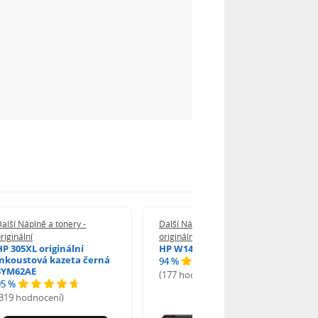
alší Náplně a tonery -
Další Náplně a tonery -
riginální
originální
HP 305XL originální
HP W1420A - originální
inkoustová kazeta černá
94 %
3YM62AE
(177 hodnocení)
95 %
(319 hodnocení)