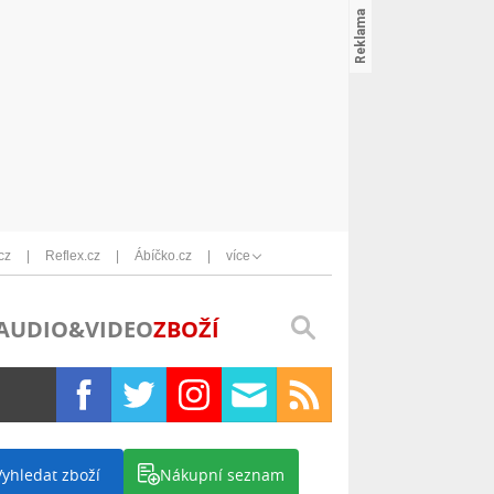
cz
Reflex.cz
Ábíčko.cz
více
AUDIO&VIDEO
ZBOŽÍ
Vyhledat zboží
Nákupní seznam