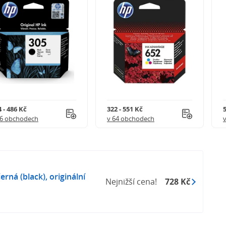
 - 486 Kč
322 - 551 Kč
5
56 obchodech
v 64 obchodech
rná (black), originální
Nejnižší cena!
728 Kč