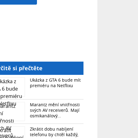
čitě si přečtěte
Ukázka z GTA 6 bude mít
premiéru na Netflixu
Marantz mění vnitřnosti
svých AV receiverů. Mají
osmikanálový...
Zkrátit dobu nabíjení
telefonu by chtěl každý,