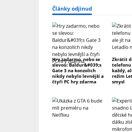
Články odjinud
Hry zadarmo, nebo se
Zkrátit 
slevou: Baldur&#039;s
telefonu
Gate 3 na konzolích
každý, al
nikdy nebylo levnější a
režim Le
čtyři PC hry zdarma
smysl