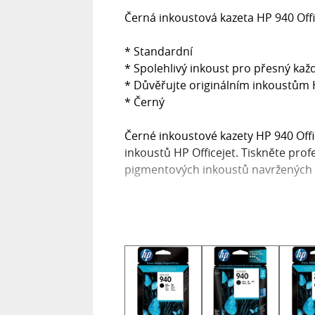
Černá inkoustová kazeta HP 940 Offi
* Standardní
* Spolehlivý inkoust pro přesný kaž
* Důvěřujte originálním inkoustům 
* Černý
Černé inkoustové kazety HP 940 Offic
inkoustů HP Officejet. Tiskněte pr
pigmentových inkoustů navržených 
• Získejte černý text v laserové kvali
• Tiskněte vodě odolné dokumenty n
• Počítejte se značkou HP zajišťující v