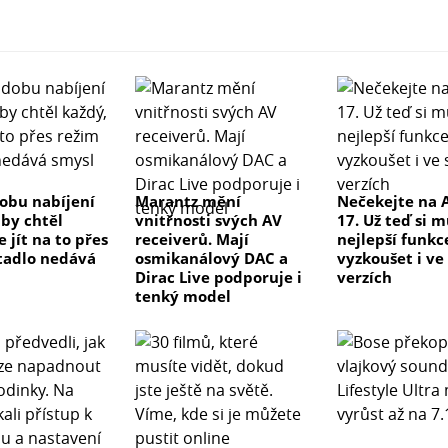
dobu nabíjení
Marantz mění
Nečekejte na 
 by chtěl
vnitřnosti svých AV
17. Už teď si 
e jít na to přes
receiverů. Mají
nejlepší funkc
tadlo nedává
osmikanálový DAC a
vyzkoušet i ve
Dirac Live podporuje i
verzích
tenký model