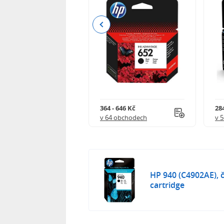
Previous
 901 Kč
364 - 646 Kč
284
 obchodech
v 64 obchodech
v 
HP 940 (C4902AE), če
cartridge