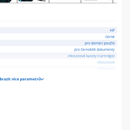
HP
černé
pro domácí použití
pro černobílé dokumenty
inkoustové kazety (cartridge)
inkoustové
1000 stran
brazit více parametrů