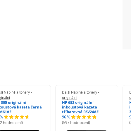
ší Náplně a tonery -
Další Náplně a tonery -
D
ginální
originální
o
 305 originální
HP 652 originální
koustová kazeta černá
inkoustová kazeta
M61AE
tříbarevná F6V24AE
 %
96 %
72 hodnocení)
(597 hodnocení)