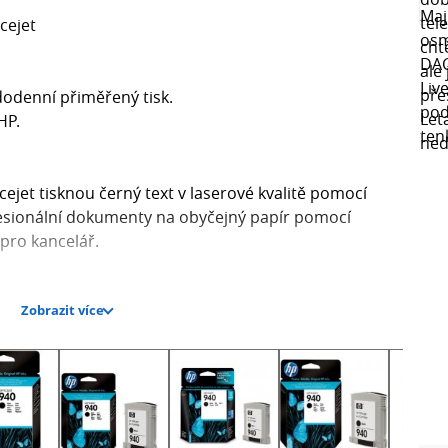
cejet
dodenní přiměřený tisk.
HP.
ejet tisknou černý text v laserové kvalitě pomocí
ofesionální dokumenty na obyčejný papír pomocí
pro kancelář.
tě
Zobrazit více
a obyčejný papír.
ynikající tisk.