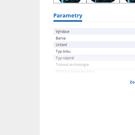
Parametry
Výrobce
Barva
Určení
Typ tisku
Typ náplně
Tisková technologie
Přibližná kapacita tisku
Zo