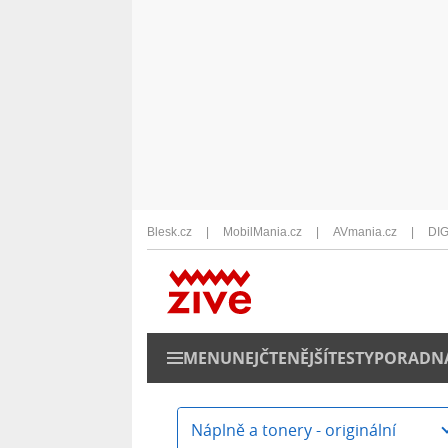
Blesk.cz
MobilMania.cz
AVmania.cz
DIG
MENU
NEJČTENĚJŠÍ
TESTY
PORADN
Náplně a tonery - originální