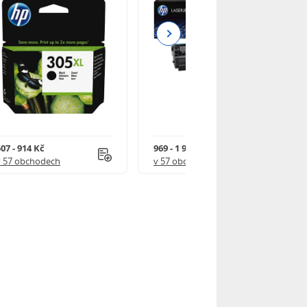
Next
07 - 914 Kč
969 - 1 918 Kč
v 57 obchodech
v 57 obchodech