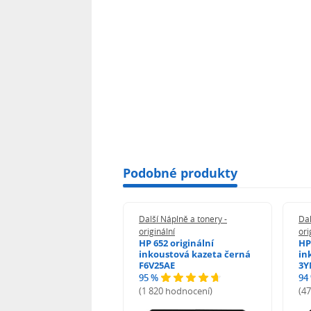
Podobné produkty
 Náplně a tonery -
Další Náplně a tonery -
Dal
nální
originální
ori
her TNB023 -
HP 652 originální
HP
inální
inkoustová kazeta černá
in
F6V25AE
3Y
95 %
94
hodnocení)
(1 820 hodnocení)
(4