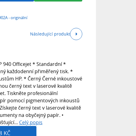
02A - originální
Následující produkt
 940 Officejet * Standardní *
sný každodenní přiměřený tisk. *
oustům HP. * Černý Černé inkoustové
nou černý text v laserové kvalitě
et. Tiskněte profesionální
pír pomocí pigmentových inkoustů
ískejte černý text v laserové kvalitě
umenty na obyčejný papír. •
ťující...
Celý popis
8 KČ