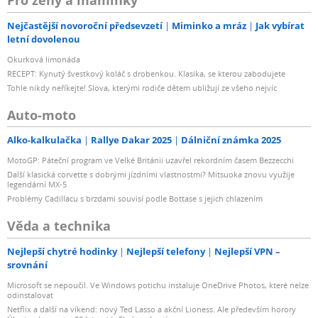
Pro ženy a maminky
Nejčastější novoroční předsevzetí
Miminko a mráz
Jak vybírat
letní dovolenou
Okurková limonáda
RECEPT: Kynutý švestkový koláč s drobenkou. Klasika, se kterou zabodujete
Tohle nikdy neříkejte! Slova, kterými rodiče dětem ubližují ze všeho nejvíc
Auto-moto
Alko-kalkulačka
Rallye Dakar 2025
Dálniční známka 2025
MotoGP: Páteční program ve Velké Británii uzavřel rekordním časem Bezzecchi
Další klasická corvette s dobrými jízdními vlastnostmi? Mitsuoka znovu využije
legendární MX-5
Problémy Cadillacu s brzdami souvisí podle Bottase s jejich chlazením
Věda a technika
Nejlepší chytré hodinky
Nejlepší telefony
Nejlepší VPN –
srovnání
Microsoft se nepoučil. Ve Windows potichu instaluje OneDrive Photos, které nelze
odinstalovat
Netflix a další na víkend: nový Ted Lasso a akční Lioness. Ale především horory