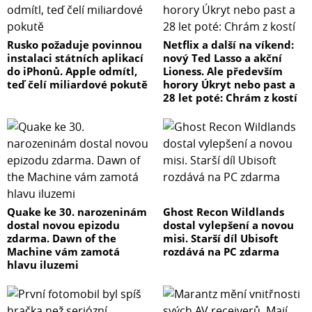
Rusko požaduje povinnou
Netflix a další na víkend:
instalaci státních aplikací
nový Ted Lasso a akční
do iPhonů. Apple odmítl,
Lioness. Ale především
teď čelí miliardové pokutě
horory Úkryt nebo past a
28 let poté: Chrám z kostí
Quake ke 30. narozeninám
Ghost Recon Wildlands
dostal novou epizodu
dostal vylepšení a novou
zdarma. Dawn of the
misi. Starší díl Ubisoft
Machine vám zamotá
rozdává na PC zdarma
hlavu iluzemi