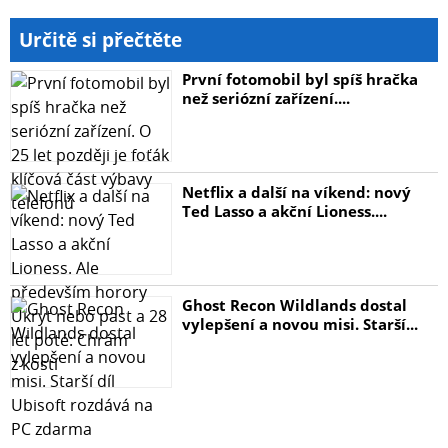
Technická specifikace
Určitě si přečtěte
- Typ spotřebního materiálu: Inkoust
První fotomobil byl spíš hračka
- Barva: Yellow
než seriózní zařízení....
- Rozměry (Š x H x V): 203,2 x 63,5 x 120,65 mm
- Kompatibilní zařízení: Řada tiskáren HP DesignJet
4000/4500
Netflix a další na víkend: nový
Ted Lasso a akční Lioness....
Ghost Recon Wildlands dostal
vylepšení a novou misi. Starší...