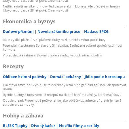
Úkryt nebo past a 28 let poté: Chrám z kostí
Netflix a další na víkend: nový Ted Lasso a akční Lioness. Ale především horory
Úkryt nebo past a 28 let poté: Chrám z kostí
Ekonomika a byznys
Daňové přiznání
Novela zákoníku práce
Nadace EPCG
Itálie vyklízí pláže. První plážové kluby mizí, turisté změnu pocítí brzy
Potenciální zachránce Soleku zrušil nabídku. Zadlužené solární společnosti hrozí
konkurz
V bratislavské rafinerii Slovnaft hořela nádrž, výbuch otřásl okolím
Recepty
Oblíbené zimní polévky
Domácí pekárny
Jídlo podle horoskopu
Cuketová zmrzlina? Vyzkoušejte nečekaný letní hit a geniální způsob, jak zpracovat
úrodu
Rychlé buchty s broskvemi: 5 receptů na sladké letní moučníky, které mají šťávu
Oopsie bread: Proteinové pečivo lehké jako obláček zvládnete připravit jen ze 3
surovin a bez mouky
Hobby a zábava
BLESK Tlapky
Divoký kačer
Netflix filmy a seriály