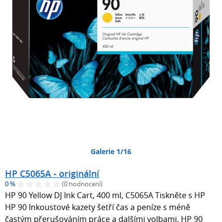
Galerie 1/16
HP C5065A - originální
0 %
(0 hodnocení)
HP 90 Yellow DJ Ink Cart, 400 ml, C5065A Tiskněte s HP
HP 90 Inkoustové kazety šetří čas a peníze s méně
častým přerušováním práce a dalšími volbami. HP 90