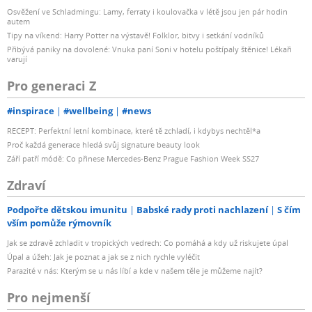
Osvěžení ve Schladmingu: Lamy, ferraty i koulovačka v létě jsou jen pár hodin
autem
Tipy na víkend: Harry Potter na výstavě! Folklor, bitvy i setkání vodníků
Přibývá paniky na dovolené: Vnuka paní Soni v hotelu poštípaly štěnice! Lékaři
varují
Pro generaci Z
#inspirace
#wellbeing
#news
RECEPT: Perfektní letní kombinace, které tě zchladí, i kdybys nechtěl*a
Proč každá generace hledá svůj signature beauty look
Září patří módě: Co přinese Mercedes-Benz Prague Fashion Week SS27
Zdraví
Podpořte dětskou imunitu
Babské rady proti nachlazení
S čím
vším pomůže rýmovník
Jak se zdravě zchladit v tropických vedrech: Co pomáhá a kdy už riskujete úpal
Úpal a úžeh: Jak je poznat a jak se z nich rychle vyléčit
Parazité v nás: Kterým se u nás líbí a kde v našem těle je můžeme najít?
Pro nejmenší