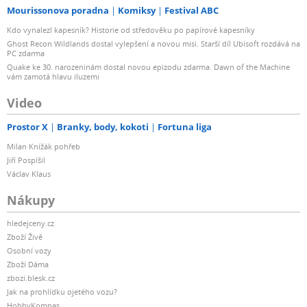
Mourissonova poradna
Komiksy
Festival ABC
Kdo vynalezl kapesník? Historie od středověku po papírové kapesníky
Ghost Recon Wildlands dostal vylepšení a novou misi. Starší díl Ubisoft rozdává na
PC zdarma
Quake ke 30. narozeninám dostal novou epizodu zdarma. Dawn of the Machine
vám zamotá hlavu iluzemi
Video
Prostor X
Branky, body, kokoti
Fortuna liga
Milan Knížák pohřeb
Jiří Pospíšil
Václav Klaus
Nákupy
hledejceny.cz
Zboží Živě
Osobní vozy
Zboží Dáma
zbozi.blesk.cz
Jak na prohlídku ojetého vozu?
HobbyKompas