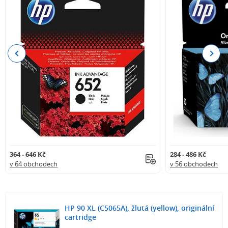
Previous
Next
364 - 646 Kč
284 - 486 Kč
v 64 obchodech
v 56 obchodech
HP 90 XL (C5065A), žlutá (yellow), originální
cartridge