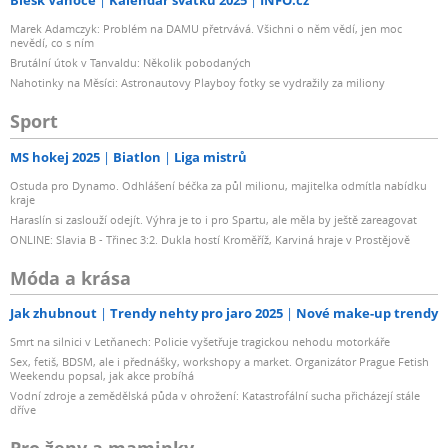
Blesk Vánoce
Kalendář svátků 2025
INFO.cz
Marek Adamczyk: Problém na DAMU přetrvává. Všichni o něm vědí, jen moc
nevědí, co s ním
Brutální útok v Tanvaldu: Několik pobodaných
Nahotinky na Měsíci: Astronautovy Playboy fotky se vydražily za miliony
Sport
MS hokej 2025
Biatlon
Liga mistrů
Ostuda pro Dynamo. Odhlášení béčka za půl milionu, majitelka odmítla nabídku
kraje
Haraslín si zaslouží odejít. Výhra je to i pro Spartu, ale měla by ještě zareagovat
ONLINE: Slavia B - Třinec 3:2. Dukla hostí Kroměříž, Karviná hraje v Prostějově
Móda a krása
Jak zhubnout
Trendy nehty pro jaro 2025
Nové make-up trendy
Smrt na silnici v Letňanech: Policie vyšetřuje tragickou nehodu motorkáře
Sex, fetiš, BDSM, ale i přednášky, workshopy a market. Organizátor Prague Fetish
Weekendu popsal, jak akce probíhá
Vodní zdroje a zemědělská půda v ohrožení: Katastrofální sucha přicházejí stále
dříve