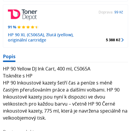
Doprava:
99 Kč
91 %
HP 90 XL (C5065A), žlutá (yellow),
originální cartridge
5 388 Kč
Popis
HP 90 Yellow DJ Ink Cart, 400 ml, C5065A
Tiskněte s HP
HP 90 Inkoustové kazety šetří čas a peníze s méně
častým přerušováním práce a dalšími volbami. HP 90
Inkoustové kazety jsou nyní k dispozici ve dvou
velikostech pro každou barvu – včetně HP 90 Černé
inkoustové kazety, 775 ml, která je navržena speciálně na
velkoobjemový tisk.