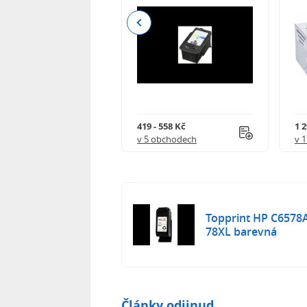
Previous
 - 3 990 Kč
419 - 558 Kč
1 
 obchodech
v 5 obchodech
v 
Topprint HP C6578A
78XL barevná
Články odjinud