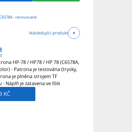
C6578A - renovované
Následující produkt
é
í)
atrona HP-78 / HP78 / HP 78 (C6578A,
lor) - Patrona je testována (trysky,
atrona je plněna strojem TF
- Náplň je zatavena ve fólii
3 KČ