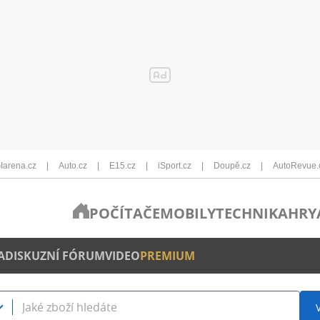
Iarena.cz
Auto.cz
E15.cz
iSport.cz
Doupě.cz
AutoRevue.
POČÍTAČE
MOBILY
TECHNIKA
HRY
A
DISKUZNÍ FÓRUM
VIDEO
PREMIUM