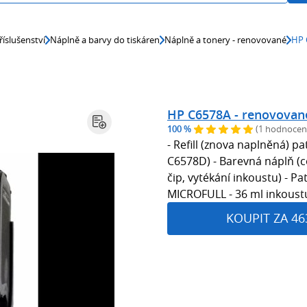
říslušenství
Náplně a barvy do tiskáren
Náplně a tonery - renovované
HP 
HP C6578A - renovovan
100 %
(1 hodnocen
- Refill (znova naplněná) p
C6578D) - Barevná náplň (co
čip, vytékání inkoustu) - P
MICROFULL - 36 ml inkoustu 
KOUPIT ZA 46