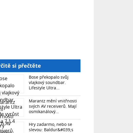
čitě si přečtěte
Bose překopalo svůj
vlajkový soundbar.
Lifestyle Ultra...
Marantz mění vnitřnosti
svých AV receiverů. Mají
osmikanálový...
Hry zadarmo, nebo se
slevou: Baldur&#039;s