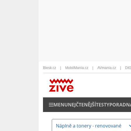
Blesk.cz
MobilMania.cz
AVmania.cz
DIG
MENU
NEJČTENĚJŠÍ
TESTY
PORADN
Náplně a tonery - renovované