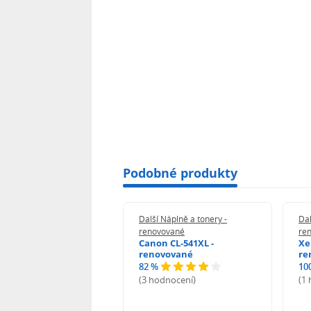
Podobné produkty
 Náplně a tonery -
Další Náplně a tonery -
Dal
vované
renovované
re
n 039H - renovované
Canon CL-541XL -
Xe
renovované
re
82 %
10
odnocení)
(3 hodnocení)
(1