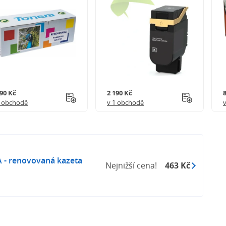
290 Kč
2 190 Kč
1 obchodě
v 1 obchodě
 - renovovaná kazeta
Nejnižší cena!
463 Kč