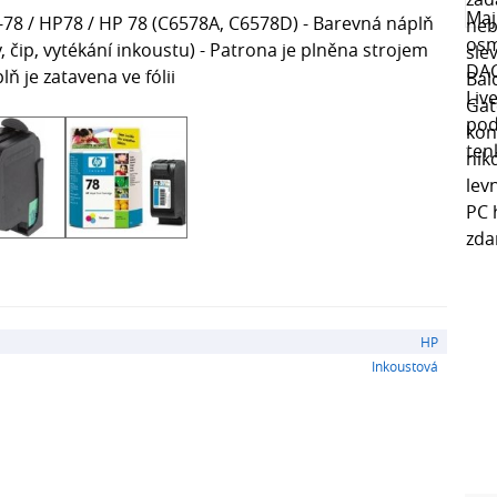
P-78 / HP78 / HP 78 (C6578A, C6578D) - Barevná náplň
y, čip, vytékání inkoustu) - Patrona je plněna strojem
ň je zatavena ve fólii
HP
Inkoustová