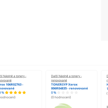
ší Náplně a tonery -
Další Náplně a tonery -
D
novované
renovované
rox 106R02763 -
TONERSYP Xerox
novované
006R04835 - renovované
0 %
0 %
 hodnocení)
(0 hodnocení)