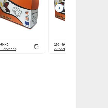
Next
860 Kč
290 - 995 Kč
v 1 obchodě
v 8 obchodech