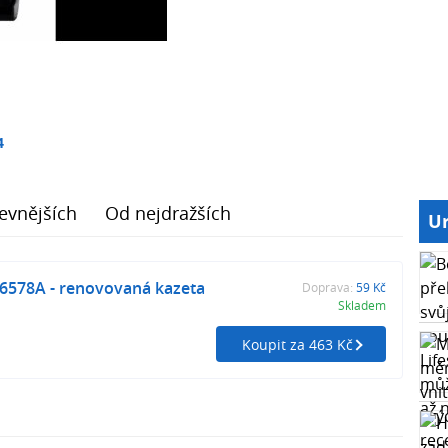
4
evnějších
Od nejdražších
Ur
C6578A - renovovaná kazeta
Doprava:
59 Kč
Skladem
Koupit za 463 Kč