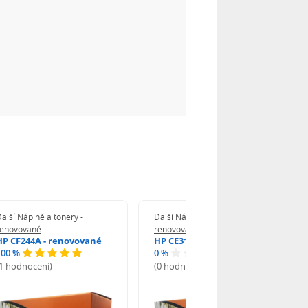
alší Náplně a tonery -
Další Náplně a tonery -
renovované
renovované
HP CF244A - renovované
HP CE312A - renovované
100 %
0 %
(1 hodnocení)
(0 hodnocení)