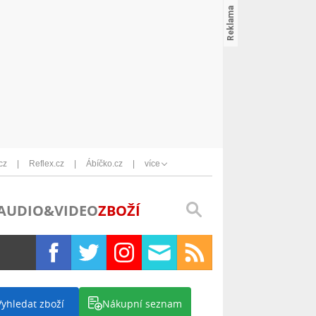
cz
Reflex.cz
Ábíčko.cz
více
AUDIO&VIDEO
ZBOŽÍ
Vyhledat zboží
Nákupní seznam