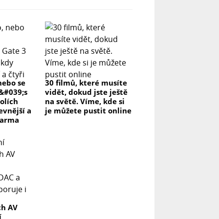
nebo se
30 filmů, které musíte
r&#039;s
vidět, dokud jste ještě
olích
na světě. Víme, kde si
evnější a
je můžete pustit online
darma
ch AV
í