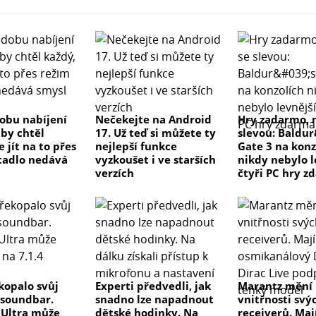
dobu nabíjení
Nečekejte na Android
Hry zadarmo, 
 by chtěl
17. Už teď si můžete ty
slevou: Baldu
e jít na to přes
nejlepší funkce
Gate 3 na konz
tadlo nedává
vyzkoušet i ve starších
nikdy nebylo l
verzích
čtyři PC hry z
kopalo svůj
Experti předvedli, jak
Marantz mění
 soundbar.
snadno lze napadnout
vnitřnosti svý
e Ultra může
dětské hodinky. Na
receiverů. Maj