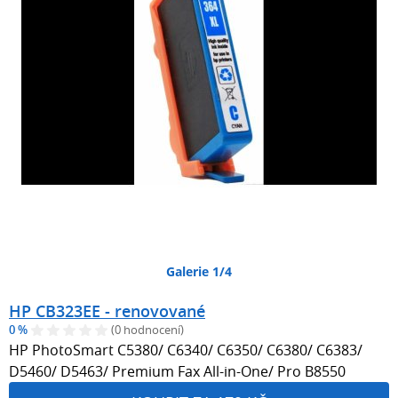
Galerie 1/4
HP CB323EE - renovované
0 %
(0 hodnocení)
HP PhotoSmart C5380/ C6340/ C6350/ C6380/ C6383/
D5460/ D5463/ Premium Fax All-in-One/ Pro B8550