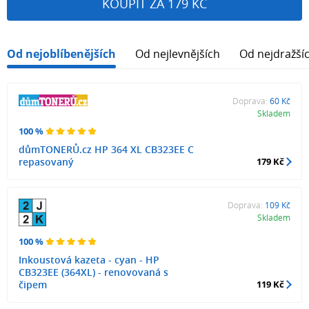
KOUPIT ZA 179 KČ
Od nejoblíbenějších
Od nejlevnějších
Od nejdražší
Doprava:
60 Kč
Skladem
100 %
důmTONERŮ.cz HP 364 XL CB323EE C
repasovaný
179 Kč
Doprava:
109 Kč
Skladem
100 %
Inkoustová kazeta - cyan - HP
CB323EE (364XL) - renovovaná s
čipem
119 Kč