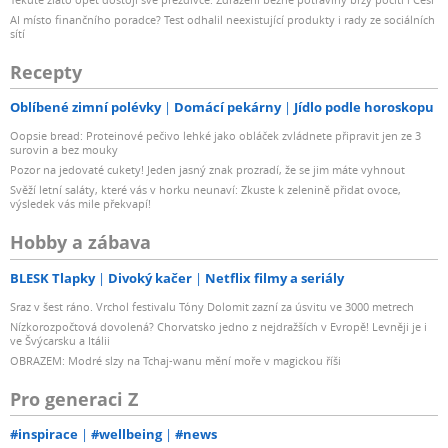
AI místo finančního poradce? Test odhalil neexistující produkty i rady ze sociálních
sítí
Recepty
Oblíbené zimní polévky
Domácí pekárny
Jídlo podle horoskopu
Oopsie bread: Proteinové pečivo lehké jako obláček zvládnete připravit jen ze 3
surovin a bez mouky
Pozor na jedovaté cukety! Jeden jasný znak prozradí, že se jim máte vyhnout
Svěží letní saláty, které vás v horku neunaví: Zkuste k zelenině přidat ovoce,
výsledek vás mile překvapí!
Hobby a zábava
BLESK Tlapky
Divoký kačer
Netflix filmy a seriály
Sraz v šest ráno. Vrchol festivalu Tóny Dolomit zazní za úsvitu ve 3000 metrech
Nízkorozpočtová dovolená? Chorvatsko jedno z nejdražších v Evropě! Levněji je i
ve Švýcarsku a Itálii
OBRAZEM: Modré slzy na Tchaj-wanu mění moře v magickou říši
Pro generaci Z
#inspirace
#wellbeing
#news