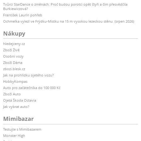
Tvůrci StarDance o změnách: Proč budou porotci opět čtyři a čím přesvědčila
Burkiewiczová?
František Laurin pohřeb
Ochmelka vylezl ve Frýdku-Místku na 15 m vysokou lezeckou stěnu. (srpen 2026)
Nákupy
hledejceny.cz
Zboží Živě
Osobní vozy
Zboží Dáma
zbozi.blesk.cz
Jak na prohlídku ojetého vozu?
HobbyKompas
Auto pro začátečníka do 100 000 Kč
Zboží Auto
Ojetá Škoda Octavia
Jak vybrat auto?
Mimibazar
Testujte s Mimibazarem
Monster High