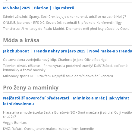
MS hokej 2025
Biatlon
Liga mistrů
Střední záložníci Sparty: Sochůrek bojuje s konkurencí, udrží se na Letné Hollý?
ONLINE: Jablonec - RFS 0:0. Severočeši rozehráli 3. předkolo Konferenční ligy
Transfer za tři miliardy do Realu Madrid: Diomande měl před lety působit v Česku!
Móda a krása
Jak zhubnout
Trendy nehty pro jaro 2025
Nové make-up trendy
Gottova dcera zveřejnila nový klip: Charlotte je jako Olivie Rodrigo!
Televizní diváci, těšte se... Prima vytasila podzimní trumfy! Další Zrádci, oblíbené
kriminálky a žhavé novinky...
Milionový spor s DPP uzavřen? Nejvyšší soud odmítl dovolání Rencaru
Pro ženy a maminky
Nejčastější novoroční předsevzetí
Miminko a mráz
Jak vybírat
letní dovolenou
Hlasatelka a moderátorka Saskia Burešová (80) - Smrt manžela ji zdrtila! Co jí vrátilo
chuť žít?
Veggie Burritos
KVÍZ: Rafťáci. Otestujte své znalosti kultovní letní komedie