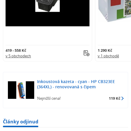
419 - 558 Kč
1 290 Kč
v 5 obchodech
v 1 obchodě
Inkoustová kazeta - cyan - HP CB323EE
(364XL) - renovovaná s čipem
Nejnižší cena!
119 Kč
Články odjinud