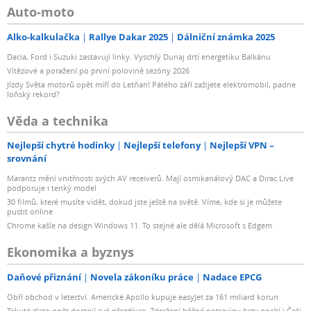
Auto-moto
Alko-kalkulačka
Rallye Dakar 2025
Dálniční známka 2025
Dacia, Ford i Suzuki zastavují linky. Vyschlý Dunaj drtí energetiku Balkánu
Vítězové a poražení po první polovině sezóny 2026
Jízdy Světa motorů opět míří do Letňan! Pátého září zažijete elektromobil, padne
loňský rekord?
Věda a technika
Nejlepší chytré hodinky
Nejlepší telefony
Nejlepší VPN –
srovnání
Marantz mění vnitřnosti svých AV receiverů. Mají osmikanálový DAC a Dirac Live
podporuje i tenký model
30 filmů, které musíte vidět, dokud jste ještě na světě. Víme, kde si je můžete
pustit online
Chrome kašle na design Windows 11. To stejné ale dělá Microsoft s Edgem
Ekonomika a byznys
Daňové přiznání
Novela zákoníku práce
Nadace EPCG
Obří obchod v letectví. Americké Apollo kupuje easyJet za 161 miliard korun
Tekuté zlato opět dostojí své přezdívce. Zdražení běžné potraviny brzy pocítí i Češi