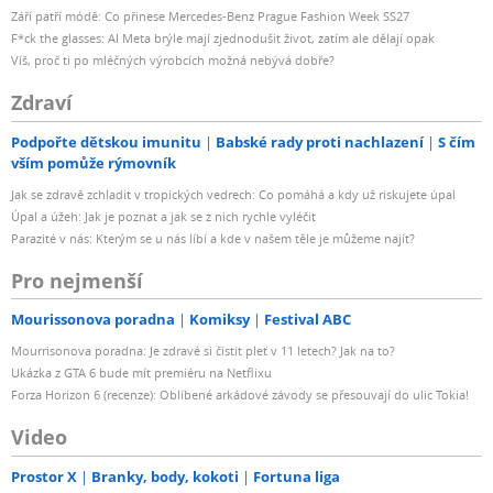
Září patří módě: Co přinese Mercedes-Benz Prague Fashion Week SS27
F*ck the glasses: AI Meta brýle mají zjednodušit život, zatím ale dělají opak
Víš, proč ti po mléčných výrobcích možná nebývá dobře?
Zdraví
Podpořte dětskou imunitu
Babské rady proti nachlazení
S čím
vším pomůže rýmovník
Jak se zdravě zchladit v tropických vedrech: Co pomáhá a kdy už riskujete úpal
Úpal a úžeh: Jak je poznat a jak se z nich rychle vyléčit
Parazité v nás: Kterým se u nás líbí a kde v našem těle je můžeme najít?
Pro nejmenší
Mourissonova poradna
Komiksy
Festival ABC
Mourrisonova poradna: Je zdravé si čistit pleť v 11 letech? Jak na to?
Ukázka z GTA 6 bude mít premiéru na Netflixu
Forza Horizon 6 (recenze): Oblíbené arkádové závody se přesouvají do ulic Tokia!
Video
Prostor X
Branky, body, kokoti
Fortuna liga