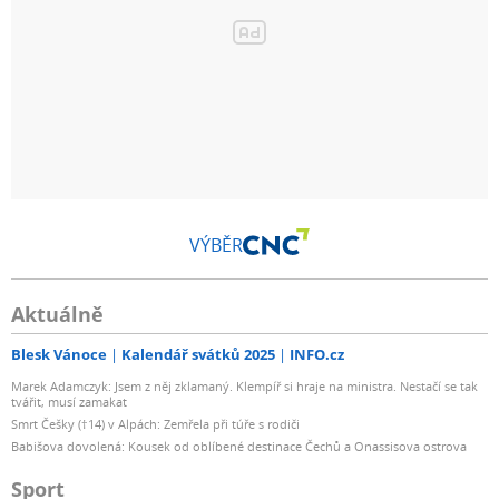
VÝBĚR
Aktuálně
Blesk Vánoce
Kalendář svátků 2025
INFO.cz
Marek Adamczyk: Jsem z něj zklamaný. Klempíř si hraje na ministra. Nestačí se tak
tvářit, musí zamakat
Smrt Češky (†14) v Alpách: Zemřela při túře s rodiči
Babišova dovolená: Kousek od oblíbené destinace Čechů a Onassisova ostrova
Sport