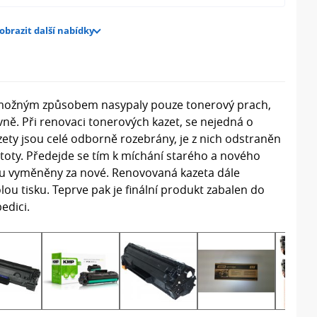
obrazit další nabídky
šemožným způsobem nasypaly pouze tonerový prach,
ně. Při renovaci tonerových kazet, se nejedná o
ety jsou celé odborně rozebrány, je z nich odstraněn
stoty. Předejde se tím k míchání starého a nového
 jsou vyměněny za nové. Renovovaná kazeta dále
ou tisku. Teprve pak je finální produkt zabalen do
edici.