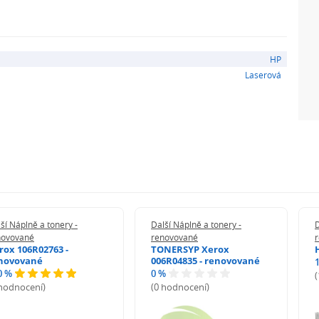
HP
Laserová
ší Náplně a tonery -
Další Náplně a tonery -
D
novované
renovované
rox 106R02763 -
TONERSYP Xerox
novované
006R04835 - renovované
0 %
0 %
 hodnocení)
(0 hodnocení)