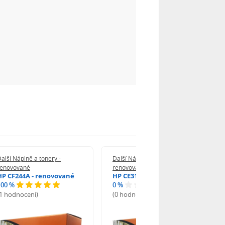
alší Náplně a tonery -
Další Náplně a tonery -
renovované
renovované
HP CF244A - renovované
HP CE312A - renovované
100 %
0 %
(1 hodnocení)
(0 hodnocení)