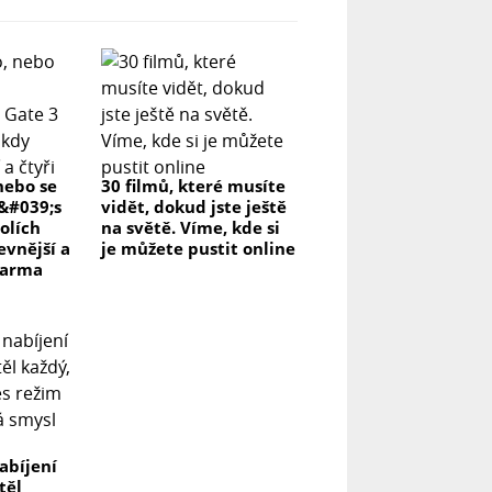
nebo se
30 filmů, které musíte
r&#039;s
vidět, dokud jste ještě
olích
na světě. Víme, kde si
evnější a
je můžete pustit online
darma
abíjení
těl