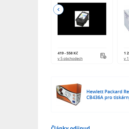
Previous
 - 3 990 Kč
419 - 558 Kč
1 
 obchodech
v 5 obchodech
v 
Hewlett Packard Re
CB436A pro tiskárn
Články odjinud