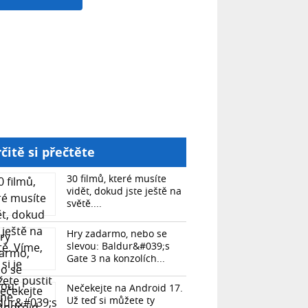
čitě si přečtěte
30 filmů, které musíte
vidět, dokud jste ještě na
světě....
Hry zadarmo, nebo se
slevou: Baldur&#039;s
Gate 3 na konzolích...
Nečekejte na Android 17.
Už teď si můžete ty