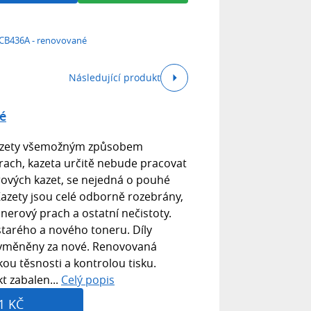
CB436A - renovované
Následující produkt
é
 kazety všemožným způsobem
rach, kazeta určitě nebude pracovat
rových kazet, se nejedná o pouhé
azety jsou celé odborně rozebrány,
onerový prach a ostatní nečistoty.
starého a nového toneru. Díly
u vyměněny za nové. Renovovaná
ou těsnosti a kontrolou tisku.
kt zabalen...
Celý popis
1 KČ