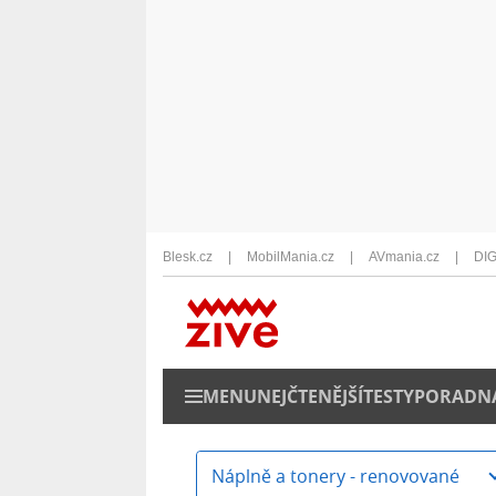
Blesk.cz
MobilMania.cz
AVmania.cz
DIG
MENU
NEJČTENĚJŠÍ
TESTY
PORADN
Náplně a tonery - renovované