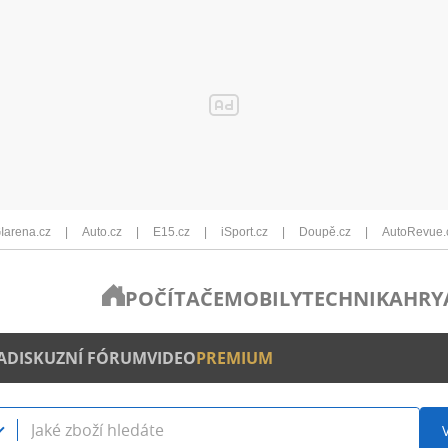
Iarena.cz
Auto.cz
E15.cz
iSport.cz
Doupě.cz
AutoRevue.
POČÍTAČE
MOBILY
TECHNIKA
HRY
A
DISKUZNÍ FÓRUM
VIDEO
PREMIUM