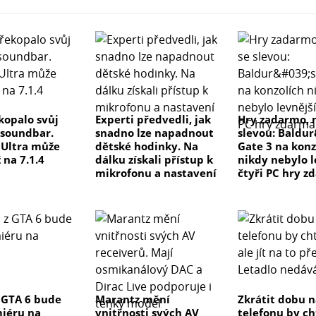
kopalo svůj
Experti předvedli, jak
Hry zadarmo, 
 soundbar.
snadno lze napadnout
slevou: Baldu
e Ultra může
dětské hodinky. Na
Gate 3 na konz
 na 7.1.4
dálku získali přístup k
nikdy nebylo l
mikrofonu a nastavení
čtyři PC hry z
 GTA 6 bude
Marantz mění
Zkrátit dobu n
iéru na
vnitřnosti svých AV
telefonu by ch