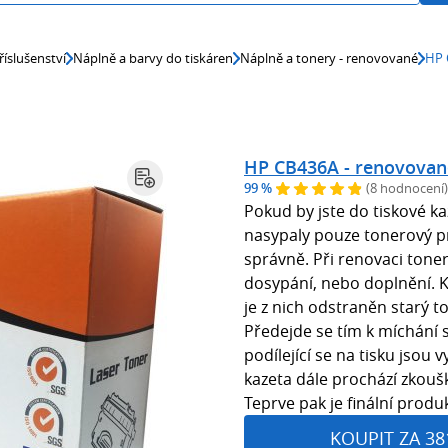
říslušenství
Náplně a barvy do tiskáren
Náplně a tonery - renovované
HP 
HP CB436A - renovovan
99 %
(8 hodnocení)
Pokud by jste do tiskové
nasypaly pouze tonerový p
správně. Při renovaci tone
dosypání, nebo doplnění. K
je z nich odstraněn starý t
Předejde se tím k míchání 
podílející se na tisku jso
kazeta dále prochází zkoušk
Teprve pak je finální produ
KOUPIT ZA 38