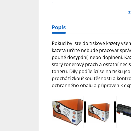
Z
Popis
Pokud by jste do tiskové kazety v
kazeta určitě nebude pracovat správ
pouhé dosypání, nebo doplnění. Kaz
starý tonerový prach a ostatní neči
toneru. Díly podílející se na tisku
prochází zkouškou těsnosti a kontrol
ochranného obalu a připraven k exp