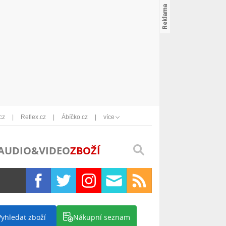
cz
Reflex.cz
Ábíčko.cz
více
AUDIO&VIDEO
ZBOŽÍ
Vyhledat zboží
Nákupní seznam