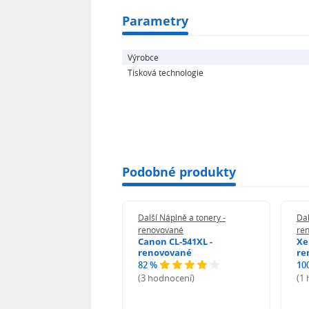
Parametry
Výrobce
Tisková technologie
Podobné produkty
 Náplně a tonery -
Další Náplně a tonery -
Dal
vované
renovované
re
n 039H - renovované
Canon CL-541XL -
Xe
renovované
re
82 %
10
odnocení)
(3 hodnocení)
(1