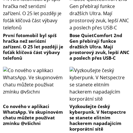
První fotomobil byl spíš
Bose QuietComfort 2nd
hračka než seriózní
Gen přebírají funkce
zařízení. O 25 let později je
dražších Ultra. Mají
foťák klíčová část výbavy
prostorový zvuk, lepší ANC
telefonů
a poslech přes USB-C
Co nového v aplikaci
Vyzkoušejte český
WhatsApp. Ve skupinovém
kyberpunk. V Netspectre
chatu můžete používat
se stanete elitním
zmínku @všichni
hackerem napadajícím
korporátní sítě