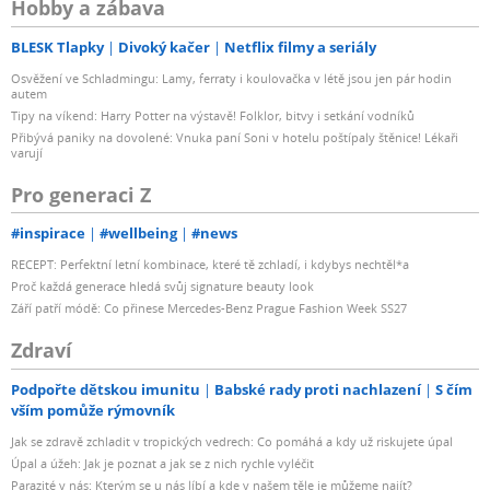
Hobby a zábava
BLESK Tlapky
Divoký kačer
Netflix filmy a seriály
Osvěžení ve Schladmingu: Lamy, ferraty i koulovačka v létě jsou jen pár hodin
autem
Tipy na víkend: Harry Potter na výstavě! Folklor, bitvy i setkání vodníků
Přibývá paniky na dovolené: Vnuka paní Soni v hotelu poštípaly štěnice! Lékaři
varují
Pro generaci Z
#inspirace
#wellbeing
#news
RECEPT: Perfektní letní kombinace, které tě zchladí, i kdybys nechtěl*a
Proč každá generace hledá svůj signature beauty look
Září patří módě: Co přinese Mercedes-Benz Prague Fashion Week SS27
Zdraví
Podpořte dětskou imunitu
Babské rady proti nachlazení
S čím
vším pomůže rýmovník
Jak se zdravě zchladit v tropických vedrech: Co pomáhá a kdy už riskujete úpal
Úpal a úžeh: Jak je poznat a jak se z nich rychle vyléčit
Parazité v nás: Kterým se u nás líbí a kde v našem těle je můžeme najít?