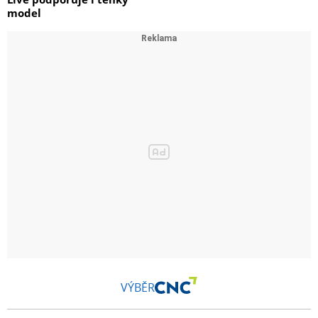
model
VÝBĚR