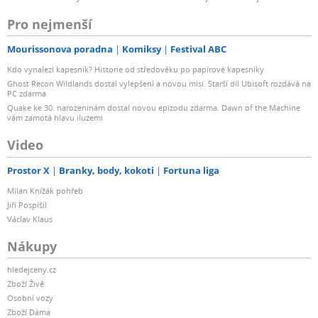
Pro nejmenší
Mourissonova poradna
Komiksy
Festival ABC
Kdo vynalezl kapesník? Historie od středověku po papírové kapesníky
Ghost Recon Wildlands dostal vylepšení a novou misi. Starší díl Ubisoft rozdává na
PC zdarma
Quake ke 30. narozeninám dostal novou epizodu zdarma. Dawn of the Machine
vám zamotá hlavu iluzemi
Video
Prostor X
Branky, body, kokoti
Fortuna liga
Milan Knížák pohřeb
Jiří Pospíšil
Václav Klaus
Nákupy
hledejceny.cz
Zboží Živě
Osobní vozy
Zboží Dáma