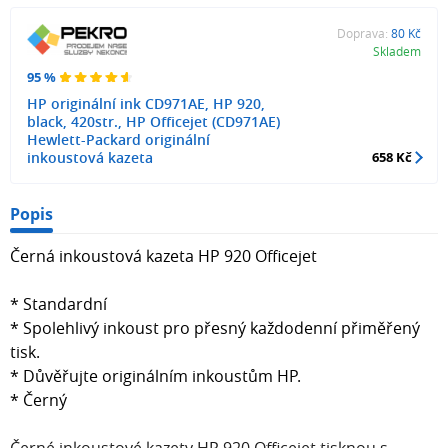
Doprava:
80 Kč
Skladem
95 %
HP originální ink CD971AE, HP 920,
black, 420str., HP Officejet (CD971AE)
Hewlett-Packard originální
inkoustová kazeta
658 Kč
Popis
Černá inkoustová kazeta HP 920 Officejet
* Standardní
* Spolehlivý inkoust pro přesný každodenní přiměřený
tisk.
* Důvěřujte originálním inkoustům HP.
* Černý