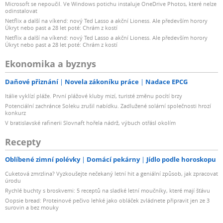
Microsoft se nepoučil. Ve Windows potichu instaluje OneDrive Photos, které nelze
odinstalovat
Netflix a další na víkend: nový Ted Lasso a akční Lioness. Ale především horory
Úkryt nebo past a 28 let poté: Chrám z kostí
Netflix a další na víkend: nový Ted Lasso a akční Lioness. Ale především horory
Úkryt nebo past a 28 let poté: Chrám z kostí
Ekonomika a byznys
Daňové přiznání
Novela zákoníku práce
Nadace EPCG
Itálie vyklízí pláže. První plážové kluby mizí, turisté změnu pocítí brzy
Potenciální zachránce Soleku zrušil nabídku. Zadlužené solární společnosti hrozí
konkurz
V bratislavské rafinerii Slovnaft hořela nádrž, výbuch otřásl okolím
Recepty
Oblíbené zimní polévky
Domácí pekárny
Jídlo podle horoskopu
Cuketová zmrzlina? Vyzkoušejte nečekaný letní hit a geniální způsob, jak zpracovat
úrodu
Rychlé buchty s broskvemi: 5 receptů na sladké letní moučníky, které mají šťávu
Oopsie bread: Proteinové pečivo lehké jako obláček zvládnete připravit jen ze 3
surovin a bez mouky