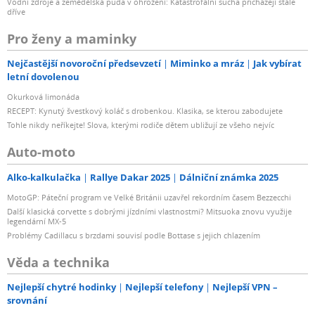
Vodní zdroje a zemědělská půda v ohrožení: Katastrofální sucha přicházejí stále
dříve
Pro ženy a maminky
Nejčastější novoroční předsevzetí
Miminko a mráz
Jak vybírat
letní dovolenou
Okurková limonáda
RECEPT: Kynutý švestkový koláč s drobenkou. Klasika, se kterou zabodujete
Tohle nikdy neříkejte! Slova, kterými rodiče dětem ubližují ze všeho nejvíc
Auto-moto
Alko-kalkulačka
Rallye Dakar 2025
Dálniční známka 2025
MotoGP: Páteční program ve Velké Británii uzavřel rekordním časem Bezzecchi
Další klasická corvette s dobrými jízdními vlastnostmi? Mitsuoka znovu využije
legendární MX-5
Problémy Cadillacu s brzdami souvisí podle Bottase s jejich chlazením
Věda a technika
Nejlepší chytré hodinky
Nejlepší telefony
Nejlepší VPN –
srovnání