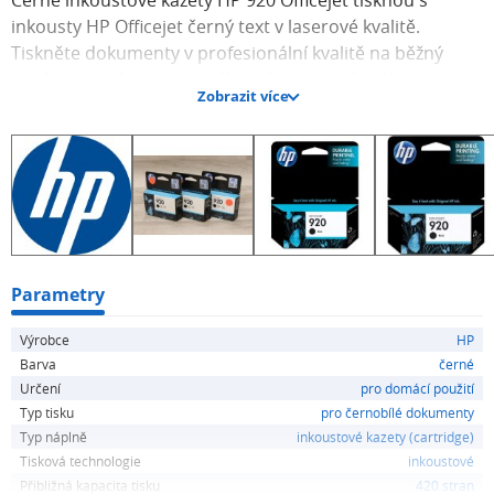
Černé inkoustové kazety HP 920 Officejet tisknou s
inkousty HP Officejet černý text v laserové kvalitě.
Tiskněte dokumenty v profesionální kvalitě na běžný
papír pomocí pigmentového inkoustu určeného pro
Zobrazit více
kanceláře.
• Získejte černý text v laserové kvalitě
• Tiskněte podnikové materiály snadno a efektivně
• Počítejte se značkou HP zajišťující vynikající tisk.
Parametry
Výrobce
HP
Barva
černé
Určení
pro domácí použití
Typ tisku
pro černobílé dokumenty
Typ náplně
inkoustové kazety (cartridge)
Tisková technologie
inkoustové
Přibližná kapacita tisku
420 stran