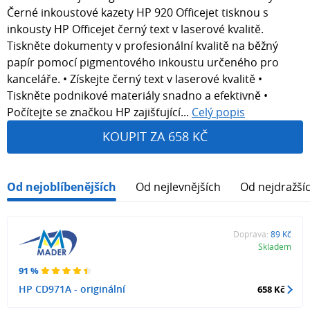
Černé inkoustové kazety HP 920 Officejet tisknou s
inkousty HP Officejet černý text v laserové kvalitě.
Tiskněte dokumenty v profesionální kvalitě na běžný
papír pomocí pigmentového inkoustu určeného pro
kanceláře. • Získejte černý text v laserové kvalitě •
Tiskněte podnikové materiály snadno a efektivně •
Počítejte se značkou HP zajišťující...
Celý popis
KOUPIT ZA 658 KČ
Od nejoblíbenějších
Od nejlevnějších
Od nejdražší
Doprava:
89 Kč
Skladem
91 %
HP CD971A - originální
658 Kč