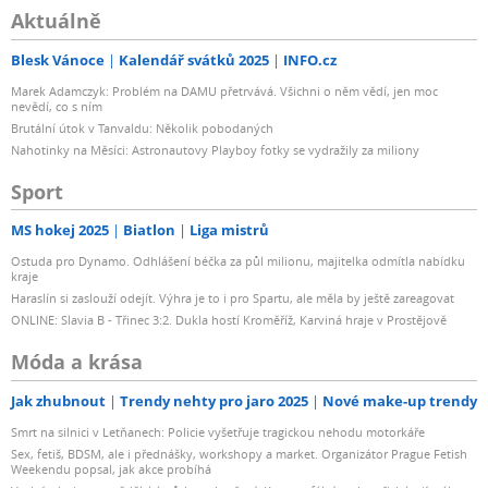
Aktuálně
Blesk Vánoce
Kalendář svátků 2025
INFO.cz
Marek Adamczyk: Problém na DAMU přetrvává. Všichni o něm vědí, jen moc
nevědí, co s ním
Brutální útok v Tanvaldu: Několik pobodaných
Nahotinky na Měsíci: Astronautovy Playboy fotky se vydražily za miliony
Sport
MS hokej 2025
Biatlon
Liga mistrů
Ostuda pro Dynamo. Odhlášení béčka za půl milionu, majitelka odmítla nabídku
kraje
Haraslín si zaslouží odejít. Výhra je to i pro Spartu, ale měla by ještě zareagovat
ONLINE: Slavia B - Třinec 3:2. Dukla hostí Kroměříž, Karviná hraje v Prostějově
Móda a krása
Jak zhubnout
Trendy nehty pro jaro 2025
Nové make-up trendy
Smrt na silnici v Letňanech: Policie vyšetřuje tragickou nehodu motorkáře
Sex, fetiš, BDSM, ale i přednášky, workshopy a market. Organizátor Prague Fetish
Weekendu popsal, jak akce probíhá