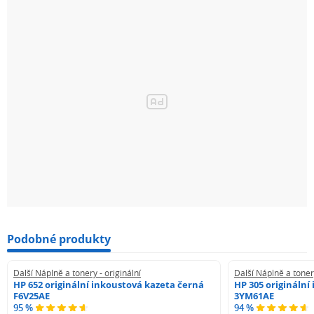
Podobné produkty
Další Náplně a tonery - originální
Další Náplně a tonery
HP 652 originální inkoustová kazeta černá
HP 305 originální
F6V25AE
3YM61AE
95 %
94 %