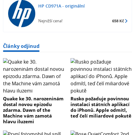
HP CD971A - originální
Nejnižší cena!
658 Kč
Články odjinud
Quake ke 30. narozeninám
Rusko požaduje povinnou
dostal novou epizodu
instalaci státních aplikací
zdarma. Dawn of the
do iPhonů. Apple odmítl,
Machine vám zamotá
teď čelí miliardové pokutě
hlavu iluzemi