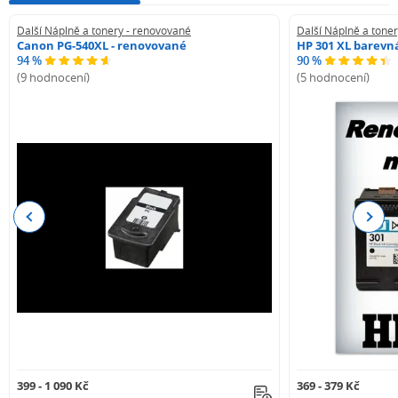
Další Náplně a tonery - renovované
Další Náplně a tone
Canon PG-540XL - renovované
HP 301 XL barevn
94 %
90 %
(9 hodnocení)
(5 hodnocení)
Previous
Next
399 - 1 090 Kč
369 - 379 Kč