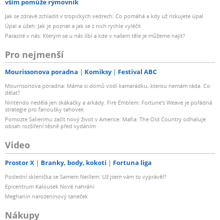
vším pomůže rýmovník
Jak se zdravě zchladit v tropických vedrech: Co pomáhá a kdy už riskujete úpal
Úpal a úžeh: Jak je poznat a jak se z nich rychle vyléčit
Parazité v nás: Kterým se u nás líbí a kde v našem těle je můžeme najít?
Pro nejmenší
Mourissonova poradna
Komiksy
Festival ABC
Mourrisonova poradna: Máma si domů vodí kamarádku, kterou nemám ráda. Co
dělat?
Nintendo nedělá jen skákačky a arkády. Fire Emblem: Fortune's Weave je pořádná
strategie pro fanoušky tahovek
Pomozte Salierimu začít nový život v Americe. Mafia: The Old Country odhaluje
obsah rozšíření těsně před vydáním
Video
Prostor X
Branky, body, kokoti
Fortuna liga
Poslední sklenička se Samem Neillem: Už jsem vám to vyprávěl?
Epicentrum Kalousek Nové nahrání
Meghanin narozeninový taneček
Nákupy