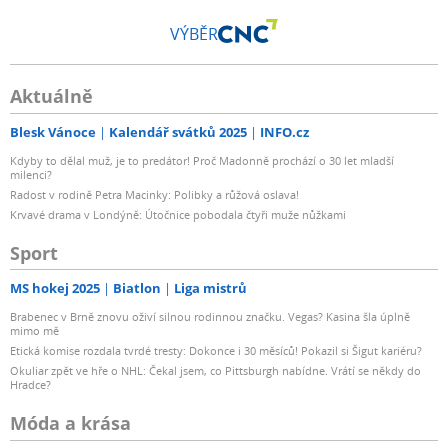
VÝBĚR
Aktuálně
Blesk Vánoce
Kalendář svátků 2025
INFO.cz
Kdyby to dělal muž, je to predátor! Proč Madonně prochází o 30 let mladší
milenci?
Radost v rodině Petra Macinky: Polibky a růžová oslava!
Krvavé drama v Londýně: Útočnice pobodala čtyři muže nůžkami
Sport
MS hokej 2025
Biatlon
Liga mistrů
Brabenec v Brně znovu oživí silnou rodinnou značku. Vegas? Kasina šla úplně
mimo mě
Etická komise rozdala tvrdé tresty: Dokonce i 30 měsíců! Pokazil si Šigut kariéru?
Okuliar zpět ve hře o NHL: Čekal jsem, co Pittsburgh nabídne. Vrátí se někdy do
Hradce?
Móda a krása