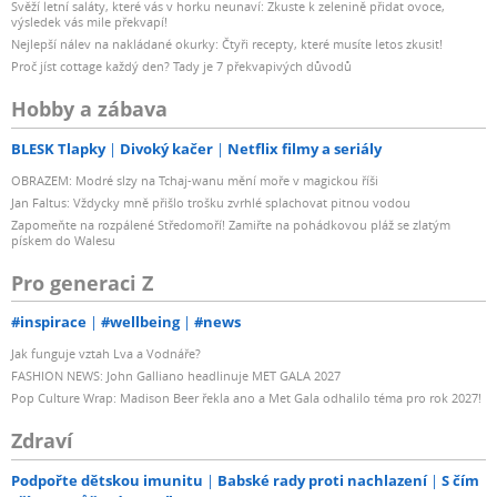
Svěží letní saláty, které vás v horku neunaví: Zkuste k zelenině přidat ovoce,
výsledek vás mile překvapí!
Nejlepší nálev na nakládané okurky: Čtyři recepty, které musíte letos zkusit!
Proč jíst cottage každý den? Tady je 7 překvapivých důvodů
Hobby a zábava
BLESK Tlapky
Divoký kačer
Netflix filmy a seriály
OBRAZEM: Modré slzy na Tchaj-wanu mění moře v magickou říši
Jan Faltus: Vždycky mně přišlo trošku zvrhlé splachovat pitnou vodou
Zapomeňte na rozpálené Středomoří! Zamiřte na pohádkovou pláž se zlatým
pískem do Walesu
Pro generaci Z
#inspirace
#wellbeing
#news
Jak funguje vztah Lva a Vodnáře?
FASHION NEWS: John Galliano headlinuje MET GALA 2027
Pop Culture Wrap: Madison Beer řekla ano a Met Gala odhalilo téma pro rok 2027!
Zdraví
Podpořte dětskou imunitu
Babské rady proti nachlazení
S čím