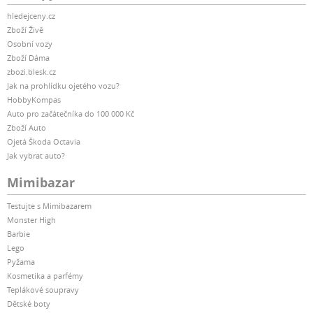
hledejceny.cz
Zboží Živě
Osobní vozy
Zboží Dáma
zbozi.blesk.cz
Jak na prohlídku ojetého vozu?
HobbyKompas
Auto pro začátečníka do 100 000 Kč
Zboží Auto
Ojetá Škoda Octavia
Jak vybrat auto?
Mimibazar
Testujte s Mimibazarem
Monster High
Barbie
Lego
Pyžama
Kosmetika a parfémy
Teplákové soupravy
Dětské boty