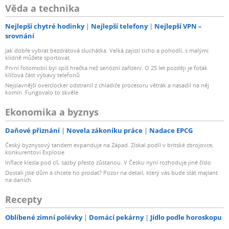
Věda a technika
Nejlepší chytré hodinky
Nejlepší telefony
Nejlepší VPN –
srovnání
Jak dobře vybrat bezdrátová sluchátka. Velká zajistí ticho a pohodlí, s malými
klidně můžete sportovat
První fotomobil byl spíš hračka než seriózní zařízení. O 25 let později je foťák
klíčová část výbavy telefonů
Nejslavnější overclocker odstranil z chladiče procesoru větrák a nasadil na něj
komín. Fungovalo to skvěle
Ekonomika a byznys
Daňové přiznání
Novela zákoníku práce
Nadace EPCG
Český byznysový tandem expanduje na Západ. Získal podíl v britské zbrojovce,
konkurentovi Explosie
Inflace klesla pod cíl, sazby přesto zůstanou. V Česku nyní rozhoduje jiné číslo
Dostali jste dům a chcete ho prodat? Pozor na detail, který vás bude stát majlant
na daních
Recepty
Oblíbené zimní polévky
Domácí pekárny
Jídlo podle horoskopu