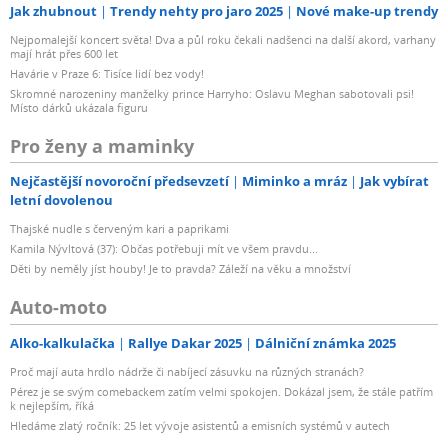
Jak zhubnout
Trendy nehty pro jaro 2025
Nové make-up trendy
Nejpomalejší koncert světa! Dva a půl roku čekali nadšenci na další akord, varhany
mají hrát přes 600 let
Havárie v Praze 6: Tisíce lidí bez vody!
Skromné narozeniny manželky prince Harryho: Oslavu Meghan sabotovali psi!
Místo dárků ukázala figuru
Pro ženy a maminky
Nejčastější novoroční předsevzetí
Miminko a mráz
Jak vybírat
letní dovolenou
Thajské nudle s červeným kari a paprikami
Kamila Nývltová (37): Občas potřebuji mít ve všem pravdu...
Děti by neměly jíst houby! Je to pravda? Záleží na věku a množství
Auto-moto
Alko-kalkulačka
Rallye Dakar 2025
Dálniční známka 2025
Proč mají auta hrdlo nádrže či nabíjecí zásuvku na různých stranách?
Pérez je se svým comebackem zatím velmi spokojen. Dokázal jsem, že stále patřím
k nejlepším, říká
Hledáme zlatý ročník: 25 let vývoje asistentů a emisních systémů v autech