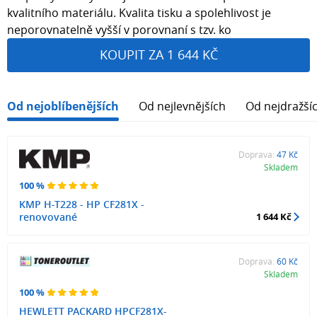
kvalitního materiálu. Kvalita tisku a spolehlivost je
neporovnatelně vyšší v porovnaní s tzv. ko
KOUPIT ZA 1 644 KČ
Od nejoblíbenějších
Od nejlevnějších
Od nejdražší
Doprava:
47 Kč
Skladem
100 %
KMP H-T228 - HP CF281X -
renovované
1 644 Kč
Doprava:
60 Kč
Skladem
100 %
HEWLETT PACKARD HPCF281X-