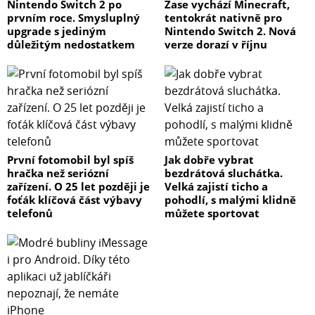
Nintendo Switch 2 po
Zase vychází Minecraft,
prvním roce. Smysluplný
tentokrát nativně pro
upgrade s jediným
Nintendo Switch 2. Nová
důležitým nedostatkem
verze dorazí v říjnu
První fotomobil byl spíš
Jak dobře vybrat
hračka než seriózní
bezdrátová sluchátka.
zařízení. O 25 let později je
Velká zajistí ticho a
foťák klíčová část výbavy
pohodlí, s malými klidně
telefonů
můžete sportovat