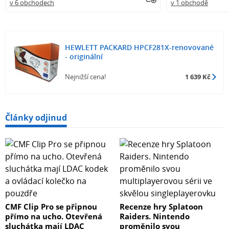
v 6 obchodech
v 1 obchodě
HEWLETT PACKARD HPCF281X-renovované
- originální
Nejnižší cena!
1 639 Kč
Články odjinud
CMF Clip Pro se připnou
Recenze hry Splatoon
přímo na ucho. Otevřená
Raiders. Nintendo
sluchátka mají LDAC
proměnilo svou