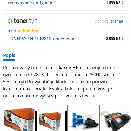
renovované - originální
1 639 Kč
Doprava:
zdarma
97 %
TONERSYP HP CF281X renovované
2 599 Kč
Popis
Renovovaný toner pro tiskárny HP nahrazující toner s
označením CF281X. Toner má kapacitu 25000 stran při
5% pokrytí.Při výrobě je kladen důraz na použití
kvalitního materiálu. Kvalita tisku a spolehlivost je
neporovnatelně vyšší v porovnaní s tzv. ko