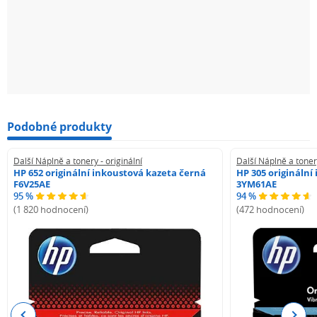
Podobné produkty
Další Náplně a tonery - originální
Další Náplně a tonery
HP 652 originální inkoustová kazeta černá
HP 305 originální
F6V25AE
3YM61AE
95 %
94 %
(1 820 hodnocení)
(472 hodnocení)
Previous
Next