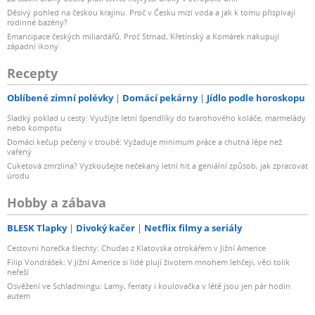
Děsivý pohled na českou krajinu. Proč v Česku mizí voda a jak k tomu přispívají
rodinné bazény?
Emancipace českých miliardářů. Proč Strnad, Křetínský a Komárek nakupují
západní ikony
Recepty
Oblíbené zimní polévky
Domácí pekárny
Jídlo podle horoskopu
Sladký poklad u cesty: Využijte letní špendlíky do tvarohového koláče, marmelády
nebo kompotu
Domácí kečup pečený v troubě: Vyžaduje minimum práce a chutná lépe než
vařený
Cuketová zmrzlina? Vyzkoušejte nečekaný letní hit a geniální způsob, jak zpracovat
úrodu
Hobby a zábava
BLESK Tlapky
Divoký kačer
Netflix filmy a seriály
Cestovní horečka šlechty: Chuďas z Klatovska otrokářem v Jižní Americe
Filip Vondrášek: V Jižní Americe si lidé plují životem mnohem lehčeji, věci tolik
neřeší
Osvěžení ve Schladmingu: Lamy, ferraty i koulovačka v létě jsou jen pár hodin
autem