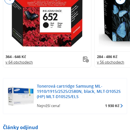
364 - 646 Kč
284 - 486 Kč
v 64 obchodech
v 56 obchodech
Tonerová cartridge Samsung ML-
1910/1915/2525/2580N, black, MLT-D1052S
(HP) MLT-D1052S/ELS
Nejnižší cena!
1 930 Kč
Články odjinud