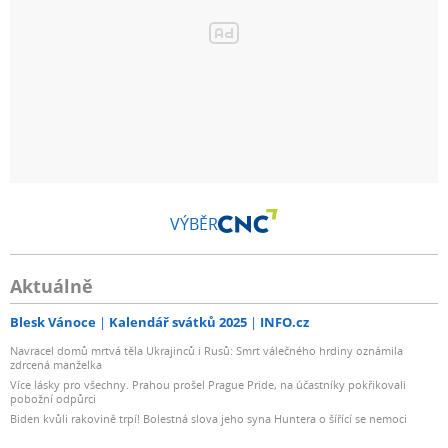
VÝBĚR
Aktuálně
Blesk Vánoce
Kalendář svátků 2025
INFO.cz
Navracel domů mrtvá těla Ukrajinců i Rusů: Smrt válečného hrdiny oznámila
zdrcená manželka
Více lásky pro všechny. Prahou prošel Prague Pride, na účastníky pokřikovali
pobožní odpůrci
Biden kvůli rakovině trpí! Bolestná slova jeho syna Huntera o šířící se nemoci