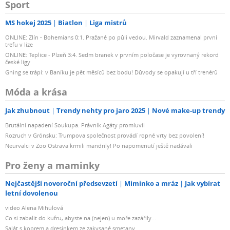
Sport
MS hokej 2025
Biatlon
Liga mistrů
ONLINE: Zlín - Bohemians 0:1. Pražané po půli vedou. Mirvald zaznamenal první
trefu v lize
ONLINE: Teplice - Plzeň 3:4. Sedm branek v prvním poločase je vyrovnaný rekord
české ligy
Gning se trápí: v Baníku je pět měsíců bez bodu! Důvody se opakují u tří trenérů
Móda a krása
Jak zhubnout
Trendy nehty pro jaro 2025
Nové make-up trendy
Brutální napadení Soukupa. Právník Agáty promluvil
Rozruch v Grónsku: Trumpova společnost provádí ropné vrty bez povolení!
Neurvalci v Zoo Ostrava krmili mandrily! Po napomenutí ještě nadávali
Pro ženy a maminky
Nejčastější novoroční předsevzetí
Miminko a mráz
Jak vybírat
letní dovolenou
video Alena Mihulová
Co si zabalit do kufru, abyste na (nejen) u moře zazářily...
Salát s koprem a dresinkem ze zakysané smetany