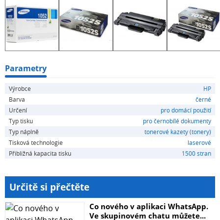
Samsung ML-1915K
Samsung ML-1916K
Samsung ML-2525
Samsung ML-2525K
Samsung ML-2525W
Samsung ML-2526
Parametry
Samsung ML-2580N
Výrobce
HP
Samsung ML-2580NK
Barva
černé
Samsung ML-2581N
Určení
pro domácí použití
Samsung SCX-4600FN
Typ tisku
pro černobílé dokumenty
Samsung SCX-4623F
Typ náplně
tonerové kazety (tonery)
Samsung SCX-4623FN
Tisková technologie
laserové
Samsung SCX-4623FW
Přibližná kapacita tisku
1500 stran
Samsung SF-650
Samsung SF-650P
a ostatní zařízení používající toner Samsung MLD-
Určitě si přečtěte
D1052L, MLT-D1052S
Co nového v aplikaci WhatsApp.
Ve skupinovém chatu můžete...