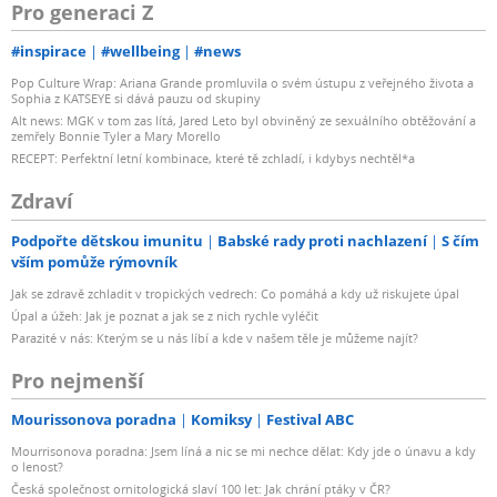
Pro generaci Z
#inspirace
#wellbeing
#news
Pop Culture Wrap: Ariana Grande promluvila o svém ústupu z veřejného života a
Sophia z KATSEYE si dává pauzu od skupiny
Alt news: MGK v tom zas lítá, Jared Leto byl obviněný ze sexuálního obtěžování a
zemřely Bonnie Tyler a Mary Morello
RECEPT: Perfektní letní kombinace, které tě zchladí, i kdybys nechtěl*a
Zdraví
Podpořte dětskou imunitu
Babské rady proti nachlazení
S čím
vším pomůže rýmovník
Jak se zdravě zchladit v tropických vedrech: Co pomáhá a kdy už riskujete úpal
Úpal a úžeh: Jak je poznat a jak se z nich rychle vyléčit
Parazité v nás: Kterým se u nás líbí a kde v našem těle je můžeme najít?
Pro nejmenší
Mourissonova poradna
Komiksy
Festival ABC
Mourrisonova poradna: Jsem líná a nic se mi nechce dělat: Kdy jde o únavu a kdy
o lenost?
Česká společnost ornitologická slaví 100 let: Jak chrání ptáky v ČR?