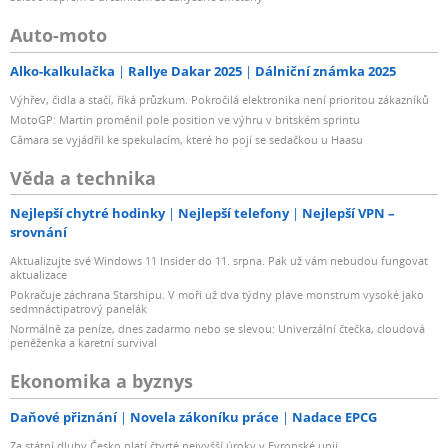
Auto-moto
Alko-kalkulačka
Rallye Dakar 2025
Dálniční známka 2025
Výhřev, čidla a stačí, říká průzkum. Pokročilá elektronika není prioritou zákazníků
MotoGP: Martin proměnil pole position ve výhru v britském sprintu
Câmara se vyjádřil ke spekulacím, které ho pojí se sedačkou u Haasu
Věda a technika
Nejlepší chytré hodinky
Nejlepší telefony
Nejlepší VPN –
srovnání
Aktualizujte své Windows 11 Insider do 11. srpna. Pak už vám nebudou fungovat
aktualizace
Pokračuje záchrana Starshipu. V moři už dva týdny plave monstrum vysoké jako
sedmnáctipatrový panelák
Normálně za peníze, dnes zadarmo nebo se slevou: Univerzální čtečka, cloudová
peněženka a karetní survival
Ekonomika a byznys
Daňové přiznání
Novela zákoníku práce
Nadace EPCG
Za státní dluhy Česko platí čtvrté nejvyšší úroky v Evropské unii