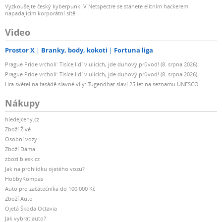
Vyzkoušejte český kyberpunk. V Netspectre se stanete elitním hackerem
napadajícím korporátní sítě
Video
Prostor X
Branky, body, kokoti
Fortuna liga
Prague Pride vrcholí: Tisíce lidí v ulicích, jde duhový průvod! (8. srpna 2026)
Prague Pride vrcholí: Tisíce lidí v ulicích, jde duhový průvod! (8. srpna 2026)
Hra světel na fasádě slavné vily: Tugendhat slaví 25 let na seznamu UNESCO
Nákupy
hledejceny.cz
Zboží Živě
Osobní vozy
Zboží Dáma
zbozi.blesk.cz
Jak na prohlídku ojetého vozu?
HobbyKompas
Auto pro začátečníka do 100 000 Kč
Zboží Auto
Ojetá Škoda Octavia
Jak vybrat auto?