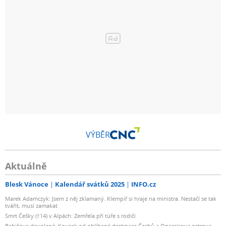
VÝBĚR
Aktuálně
Blesk Vánoce
Kalendář svátků 2025
INFO.cz
Marek Adamczyk: Jsem z něj zklamaný. Klempíř si hraje na ministra. Nestačí se tak
tvářit, musí zamakat
Smrt Češky (†14) v Alpách: Zemřela při túře s rodiči
Babišova dovolená: Kousek od oblíbené destinace Čechů a Onassisova ostrova