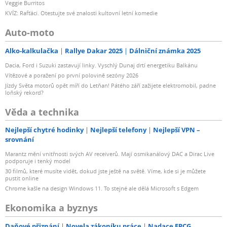
Veggie Burritos
KVÍZ: Rafťáci. Otestujte své znalosti kultovní letní komedie
Auto-moto
Alko-kalkulačka
Rallye Dakar 2025
Dálniční známka 2025
Dacia, Ford i Suzuki zastavují linky. Vyschlý Dunaj drtí energetiku Balkánu
Vítězové a poražení po první polovině sezóny 2026
Jízdy Světa motorů opět míří do Letňan! Pátého září zažijete elektromobil, padne
loňský rekord?
Věda a technika
Nejlepší chytré hodinky
Nejlepší telefony
Nejlepší VPN –
srovnání
Marantz mění vnitřnosti svých AV receiverů. Mají osmikanálový DAC a Dirac Live
podporuje i tenký model
30 filmů, které musíte vidět, dokud jste ještě na světě. Víme, kde si je můžete
pustit online
Chrome kašle na design Windows 11. To stejné ale dělá Microsoft s Edgem
Ekonomika a byznys
Daňové přiznání
Novela zákoníku práce
Nadace EPCG