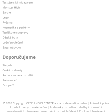
Testujte s Mimibazarem
Monster High
Barbie
Lego
Pyžama
Kosmetika a parfémy
Teplákové soupravy
Dětské boty
Ložní povlečení
Bazar nábytku
Doporučujeme
Starjob
České podcasty
Rádio a zábava pro děti
Frekvence 1
Evropa 2
© 2026 Copyright CZECH NEWS CENTER a.s. a dodavatelé obsahu
Autorská práva
k publikovaným materiálům
Podmínky pro užívání služby informační
společnosti
Informace o zpracování osobních údajů
Cookies
Nastavení