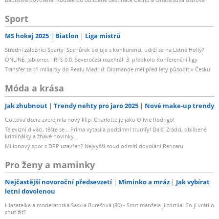
Sport
MS hokej 2025
Biatlon
Liga mistrů
Střední záložníci Sparty: Sochůrek bojuje s konkurencí, udrží se na Letné Hollý?
ONLINE: Jablonec - RFS 0:0. Severočeši rozehráli 3. předkolo Konferenční ligy
Transfer za tři miliardy do Realu Madrid: Diomande měl před lety působit v Česku!
Móda a krása
Jak zhubnout
Trendy nehty pro jaro 2025
Nové make-up trendy
Gottova dcera zveřejnila nový klip: Charlotte je jako Olivie Rodrigo!
Televizní diváci, těšte se... Prima vytasila podzimní trumfy! Další Zrádci, oblíbené
kriminálky a žhavé novinky...
Milionový spor s DPP uzavřen? Nejvyšší soud odmítl dovolání Rencaru
Pro ženy a maminky
Nejčastější novoroční předsevzetí
Miminko a mráz
Jak vybírat
letní dovolenou
Hlasatelka a moderátorka Saskia Burešová (80) - Smrt manžela ji zdrtila! Co jí vrátilo
chuť žít?