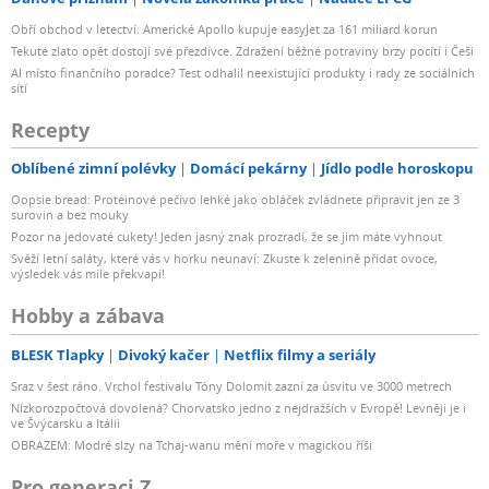
Obří obchod v letectví. Americké Apollo kupuje easyJet za 161 miliard korun
Tekuté zlato opět dostojí své přezdívce. Zdražení běžné potraviny brzy pocítí i Češi
AI místo finančního poradce? Test odhalil neexistující produkty i rady ze sociálních
sítí
Recepty
Oblíbené zimní polévky
Domácí pekárny
Jídlo podle horoskopu
Oopsie bread: Proteinové pečivo lehké jako obláček zvládnete připravit jen ze 3
surovin a bez mouky
Pozor na jedovaté cukety! Jeden jasný znak prozradí, že se jim máte vyhnout
Svěží letní saláty, které vás v horku neunaví: Zkuste k zelenině přidat ovoce,
výsledek vás mile překvapí!
Hobby a zábava
BLESK Tlapky
Divoký kačer
Netflix filmy a seriály
Sraz v šest ráno. Vrchol festivalu Tóny Dolomit zazní za úsvitu ve 3000 metrech
Nízkorozpočtová dovolená? Chorvatsko jedno z nejdražších v Evropě! Levněji je i
ve Švýcarsku a Itálii
OBRAZEM: Modré slzy na Tchaj-wanu mění moře v magickou říši
Pro generaci Z