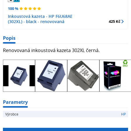
100 %
Inkoustová kazeta - HP F6U68AE
(302XL) - black - renovovaná
425 Kč
Popis
Renovovaná inkoustová kazeta 302XL černá.
Parametry
Výrobce
HP