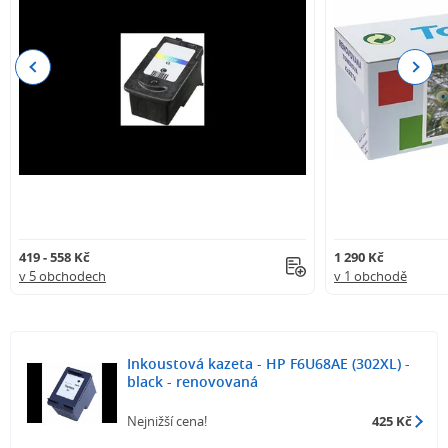
Previous
Next
419 - 558 Kč
1 290 Kč
v 5 obchodech
v 1 obchodě
Inkoustová kazeta - HP F6U68AE (302XL) -
black - renovovaná
Nejnižší cena!
425 Kč