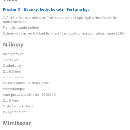
Prostor X
Branky, body, kokoti
Fortuna liga
Tvůrci StarDance o změnách: Proč budou porotci opět čtyři a čím přesvědčila
Burkiewiczová?
František Laurin pohřeb
Ochmelka vylezl ve Frýdku-Místku na 15 m vysokou lezeckou stěnu. (srpen 2026)
Nákupy
hledejceny.cz
Zboží Živě
Osobní vozy
Zboží Dáma
zbozi.blesk.cz
Jak na prohlídku ojetého vozu?
HobbyKompas
Auto pro začátečníka do 100 000 Kč
Zboží Auto
Ojetá Škoda Octavia
Jak vybrat auto?
Mimibazar