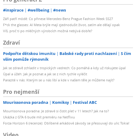
#inspirace
#wellbeing
#news
Září patří módě: Co přinese Mercedes-Benz Prague Fashion Week SS27
F*ck the glasses: AI Meta brýle mají zjednodušit život, zatím ale dělají opak
Víš, proč ti po mléčných výrobcích možná nebývá dobře?
Zdraví
Podpořte dětskou imunitu
Babské rady proti nachlazení
S čím
vším pomůže rýmovník
Jak se zdravě zchladit v tropických vedrech: Co pomáhá a kdy už riskujete úpal
Úpal a úžeh: Jak je poznat a jak se z nich rychle vyléčit
Parazité v nás: Kterým se u nás líbí a kde v našem těle je můžeme najít?
Pro nejmenší
Mourissonova poradna
Komiksy
Festival ABC
Mourrisonova poradna: Je zdravé si čistit pleť v 11 letech? Jak na to?
Ukázka z GTA 6 bude mít premiéru na Netflixu
Forza Horizon 6 (recenze): Oblíbené arkádové závody se přesouvají do ulic Tokia!
Video