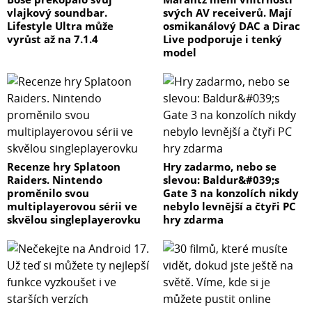
vlajkový soundbar.
svých AV receiverů. Mají
Lifestyle Ultra může
osmikanálový DAC a Dirac
vyrůst až na 7.1.4
Live podporuje i tenký
model
Recenze hry Splatoon
Hry zadarmo, nebo se
Raiders. Nintendo
slevou: Baldur&#039;s
proměnilo svou
Gate 3 na konzolích nikdy
multiplayerovou sérii ve
nebylo levnější a čtyři PC
skvělou singleplayerovku
hry zdarma