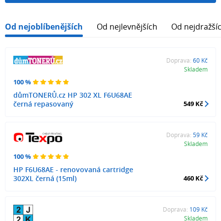
Od nejoblíbenějších
Od nejlevnějších
Od nejdražší
Doprava:
60 Kč
Skladem
100 %
důmTONERŮ.cz HP 302 XL F6U68AE
černá repasovaný
549 Kč
Doprava:
59 Kč
Skladem
100 %
HP F6U68AE - renovovaná cartridge
302XL černá (15ml)
460 Kč
Doprava:
109 Kč
Skladem