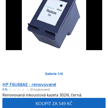
Galerie 1/6
HP F6U68AE - renovované
0 %
(0 hodnocení)
Renovovaná inkoustová kazeta 302XL černá.
KOUPIT ZA 549 KČ