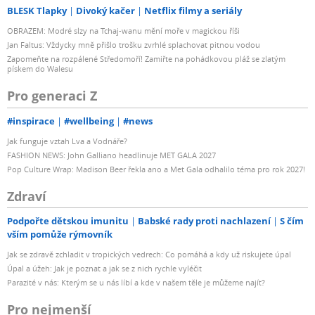
BLESK Tlapky
Divoký kačer
Netflix filmy a seriály
OBRAZEM: Modré slzy na Tchaj-wanu mění moře v magickou říši
Jan Faltus: Vždycky mně přišlo trošku zvrhlé splachovat pitnou vodou
Zapomeňte na rozpálené Středomoří! Zamiřte na pohádkovou pláž se zlatým
pískem do Walesu
Pro generaci Z
#inspirace
#wellbeing
#news
Jak funguje vztah Lva a Vodnáře?
FASHION NEWS: John Galliano headlinuje MET GALA 2027
Pop Culture Wrap: Madison Beer řekla ano a Met Gala odhalilo téma pro rok 2027!
Zdraví
Podpořte dětskou imunitu
Babské rady proti nachlazení
S čím
vším pomůže rýmovník
Jak se zdravě zchladit v tropických vedrech: Co pomáhá a kdy už riskujete úpal
Úpal a úžeh: Jak je poznat a jak se z nich rychle vyléčit
Parazité v nás: Kterým se u nás líbí a kde v našem těle je můžeme najít?
Pro nejmenší