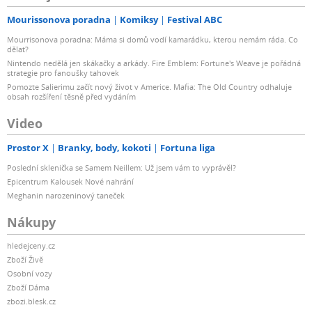
Mourissonova poradna
Komiksy
Festival ABC
Mourrisonova poradna: Máma si domů vodí kamarádku, kterou nemám ráda. Co
dělat?
Nintendo nedělá jen skákačky a arkády. Fire Emblem: Fortune's Weave je pořádná
strategie pro fanoušky tahovek
Pomozte Salierimu začít nový život v Americe. Mafia: The Old Country odhaluje
obsah rozšíření těsně před vydáním
Video
Prostor X
Branky, body, kokoti
Fortuna liga
Poslední sklenička se Samem Neillem: Už jsem vám to vyprávěl?
Epicentrum Kalousek Nové nahrání
Meghanin narozeninový taneček
Nákupy
hledejceny.cz
Zboží Živě
Osobní vozy
Zboží Dáma
zbozi.blesk.cz