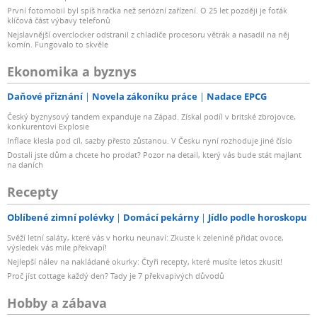
První fotomobil byl spíš hračka než seriózní zařízení. O 25 let později je foťák
klíčová část výbavy telefonů
Nejslavnější overclocker odstranil z chladiče procesoru větrák a nasadil na něj
komín. Fungovalo to skvěle
Ekonomika a byznys
Daňové přiznání
Novela zákoníku práce
Nadace EPCG
Český byznysový tandem expanduje na Západ. Získal podíl v britské zbrojovce,
konkurentovi Explosie
Inflace klesla pod cíl, sazby přesto zůstanou. V Česku nyní rozhoduje jiné číslo
Dostali jste dům a chcete ho prodat? Pozor na detail, který vás bude stát majlant
na daních
Recepty
Oblíbené zimní polévky
Domácí pekárny
Jídlo podle horoskopu
Svěží letní saláty, které vás v horku neunaví: Zkuste k zelenině přidat ovoce,
výsledek vás mile překvapí!
Nejlepší nálev na nakládané okurky: Čtyři recepty, které musíte letos zkusit!
Proč jíst cottage každý den? Tady je 7 překvapivých důvodů
Hobby a zábava