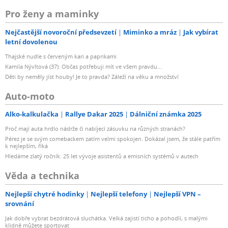
Pro ženy a maminky
Nejčastější novoroční předsevzetí
Miminko a mráz
Jak vybírat
letní dovolenou
Thajské nudle s červeným kari a paprikami
Kamila Nývltová (37): Občas potřebuji mít ve všem pravdu...
Děti by neměly jíst houby! Je to pravda? Záleží na věku a množství
Auto-moto
Alko-kalkulačka
Rallye Dakar 2025
Dálniční známka 2025
Proč mají auta hrdlo nádrže či nabíjecí zásuvku na různých stranách?
Pérez je se svým comebackem zatím velmi spokojen. Dokázal jsem, že stále patřím
k nejlepším, říká
Hledáme zlatý ročník: 25 let vývoje asistentů a emisních systémů v autech
Věda a technika
Nejlepší chytré hodinky
Nejlepší telefony
Nejlepší VPN –
srovnání
Jak dobře vybrat bezdrátová sluchátka. Velká zajistí ticho a pohodlí, s malými
klidně můžete sportovat