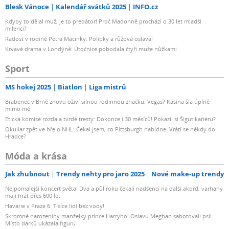
Blesk Vánoce
Kalendář svátků 2025
INFO.cz
Kdyby to dělal muž, je to predátor! Proč Madonně prochází o 30 let mladší
milenci?
Radost v rodině Petra Macinky: Polibky a růžová oslava!
Krvavé drama v Londýně: Útočnice pobodala čtyři muže nůžkami
Sport
MS hokej 2025
Biatlon
Liga mistrů
Brabenec v Brně znovu oživí silnou rodinnou značku. Vegas? Kasina šla úplně
mimo mě
Etická komise rozdala tvrdé tresty: Dokonce i 30 měsíců! Pokazil si Šigut kariéru?
Okuliar zpět ve hře o NHL: Čekal jsem, co Pittsburgh nabídne. Vrátí se někdy do
Hradce?
Móda a krása
Jak zhubnout
Trendy nehty pro jaro 2025
Nové make-up trendy
Nejpomalejší koncert světa! Dva a půl roku čekali nadšenci na další akord, varhany
mají hrát přes 600 let
Havárie v Praze 6: Tisíce lidí bez vody!
Skromné narozeniny manželky prince Harryho: Oslavu Meghan sabotovali psi!
Místo dárků ukázala figuru