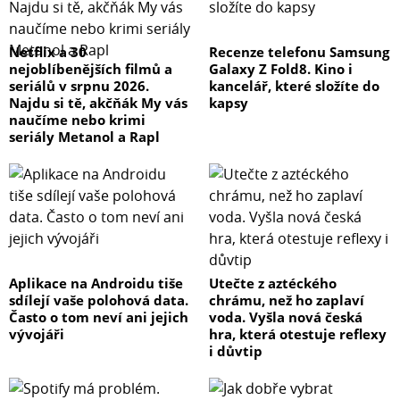
Netflix a 30
Recenze telefonu Samsung
nejoblíbenějších filmů a
Galaxy Z Fold8. Kino i
seriálů v srpnu 2026.
kancelář, které složíte do
Najdu si tě, akčňák My vás
kapsy
naučíme nebo krimi
seriály Metanol a Rapl
Aplikace na Androidu tiše
Utečte z aztéckého
sdílejí vaše polohová data.
chrámu, než ho zaplaví
Často o tom neví ani jejich
voda. Vyšla nová česká
vývojáři
hra, která otestuje reflexy
i důvtip