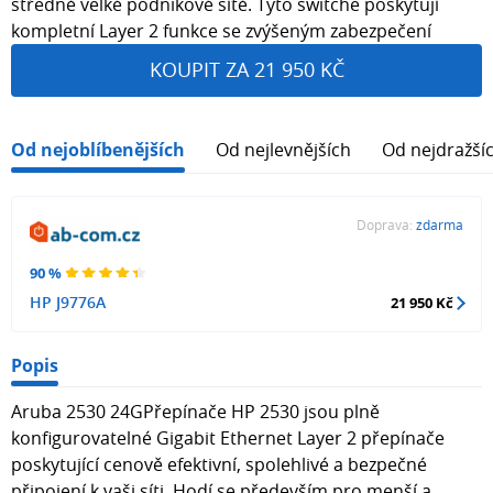
středně velké podnikové sítě. Tyto switche poskytují
kompletní Layer 2 funkce se zvýšeným zabezpečení
KOUPIT ZA 21 950 KČ
Od nejoblíbenějších
Od nejlevnějších
Od nejdražší
Doprava:
zdarma
90 %
HP J9776A
21 950 Kč
Popis
Aruba 2530 24GPřepínače HP 2530 jsou plně
konfigurovatelné Gigabit Ethernet Layer 2 přepínače
poskytující cenově efektivní, spolehlivé a bezpečné
připojení k vaši síti. Hodí se především pro menší a