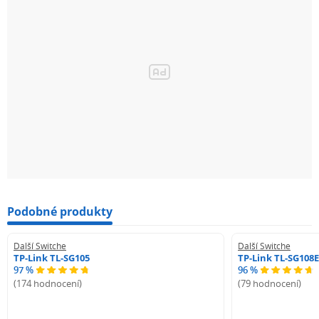
Podobné produkty
Další Switche
Další Switche
TP-Link TL-SG105
TP-Link TL-SG108E
97 %
96 %
(174 hodnocení)
(79 hodnocení)