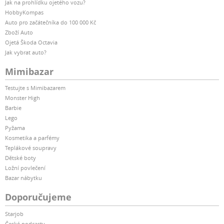
Jak na prohlídku ojetého vozu?
HobbyKompas
Auto pro začátečníka do 100 000 Kč
Zboží Auto
Ojetá Škoda Octavia
Jak vybrat auto?
Mimibazar
Testujte s Mimibazarem
Monster High
Barbie
Lego
Pyžama
Kosmetika a parfémy
Teplákové soupravy
Dětské boty
Ložní povlečení
Bazar nábytku
Doporučujeme
Starjob
České podcasty