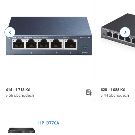
Previous
Next
414 - 1 718 Kč
628 - 1 088 Kč
v 56 obchodech
v 44 obchodech
HP J9776A