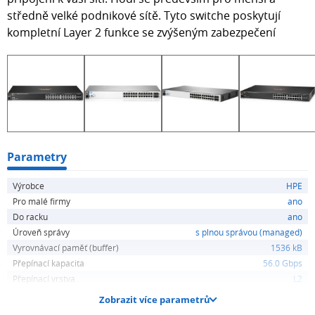
středně velké podnikové sítě. Tyto switche poskytují
kompletní Layer 2 funkce se zvýšeným zabezpečení
Parametry
Výrobce
HPE
Pro malé firmy
ano
Do racku
ano
Úroveň správy
s plnou správou (managed)
Vyrovnávací paměť (buffer)
1536 kB
Přepínací kapacita
56.0 Gbps
Přepínací vrstva
L2
Zobrazit více parametrů