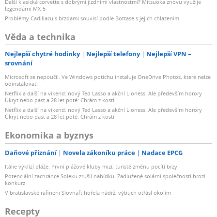
Další klasická corvette s dobrými jízdními vlastnostmi? Mitsuoka znovu využije
legendární MX-5
Problémy Cadillacu s brzdami souvisí podle Bottase s jejich chlazením
Věda a technika
Nejlepší chytré hodinky
Nejlepší telefony
Nejlepší VPN –
srovnání
Microsoft se nepoučil. Ve Windows potichu instaluje OneDrive Photos, které nelze
odinstalovat
Netflix a další na víkend: nový Ted Lasso a akční Lioness. Ale především horory
Úkryt nebo past a 28 let poté: Chrám z kostí
Netflix a další na víkend: nový Ted Lasso a akční Lioness. Ale především horory
Úkryt nebo past a 28 let poté: Chrám z kostí
Ekonomika a byznys
Daňové přiznání
Novela zákoníku práce
Nadace EPCG
Itálie vyklízí pláže. První plážové kluby mizí, turisté změnu pocítí brzy
Potenciální zachránce Soleku zrušil nabídku. Zadlužené solární společnosti hrozí
konkurz
V bratislavské rafinerii Slovnaft hořela nádrž, výbuch otřásl okolím
Recepty