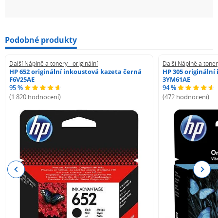
Podobné produkty
Další Náplně a tonery - originální
Další Náplně a tonery
HP 652 originální inkoustová kazeta černá
HP 305 originální
F6V25AE
3YM61AE
95 %
94 %
(1 820 hodnocení)
(472 hodnocení)
Previous
Next