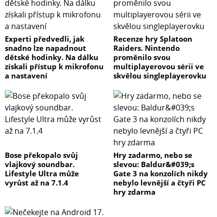
Experti předvedli, jak
Recenze hry Splatoon
snadno lze napadnout
Raiders. Nintendo
dětské hodinky. Na dálku
proměnilo svou
získali přístup k mikrofonu
multiplayerovou sérii ve
a nastavení
skvělou singleplayerovku
Bose překopalo svůj
Hry zadarmo, nebo se
vlajkový soundbar.
slevou: Baldur&#039;s
Lifestyle Ultra může
Gate 3 na konzolích nikdy
vyrůst až na 7.1.4
nebylo levnější a čtyři PC
hry zdarma