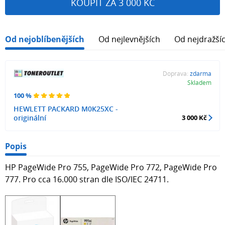
KOUPIT ZA 3 000 KČ
Od nejoblíbenějších
Od nejlevnějších
Od nejdražší
Doprava:
zdarma
Skladem
100 %
HEWLETT PACKARD M0K25XC -
originální
3 000 Kč
Popis
HP PageWide Pro 755, PageWide Pro 772, PageWide Pro
777. Pro cca 16.000 stran dle ISO/IEC 24711.