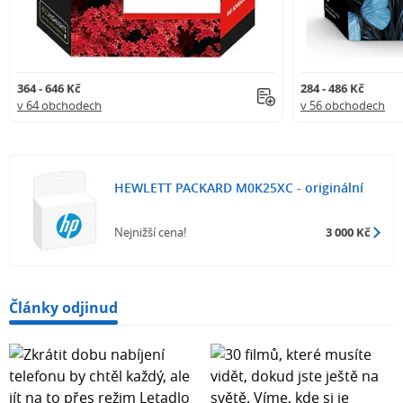
364 - 646 Kč
284 - 486 Kč
v 64 obchodech
v 56 obchodech
HEWLETT PACKARD M0K25XC - originální
Nejnižší cena!
3 000 Kč
Články odjinud