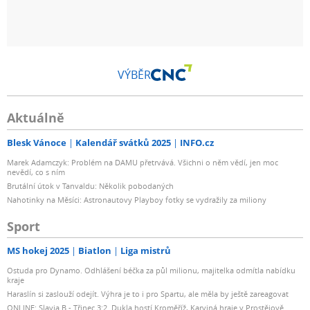
VÝBĚR
Aktuálně
Blesk Vánoce
Kalendář svátků 2025
INFO.cz
Marek Adamczyk: Problém na DAMU přetrvává. Všichni o něm vědí, jen moc
nevědí, co s ním
Brutální útok v Tanvaldu: Několik pobodaných
Nahotinky na Měsíci: Astronautovy Playboy fotky se vydražily za miliony
Sport
MS hokej 2025
Biatlon
Liga mistrů
Ostuda pro Dynamo. Odhlášení béčka za půl milionu, majitelka odmítla nabídku
kraje
Haraslín si zaslouží odejít. Výhra je to i pro Spartu, ale měla by ještě zareagovat
ONLINE: Slavia B - Třinec 3:2. Dukla hostí Kroměříž, Karviná hraje v Prostějově