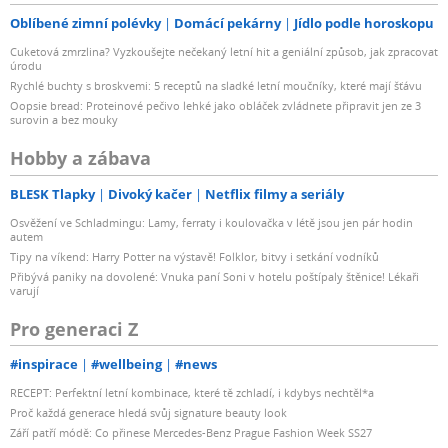
Oblíbené zimní polévky
Domácí pekárny
Jídlo podle horoskopu
Cuketová zmrzlina? Vyzkoušejte nečekaný letní hit a geniální způsob, jak zpracovat
úrodu
Rychlé buchty s broskvemi: 5 receptů na sladké letní moučníky, které mají šťávu
Oopsie bread: Proteinové pečivo lehké jako obláček zvládnete připravit jen ze 3
surovin a bez mouky
Hobby a zábava
BLESK Tlapky
Divoký kačer
Netflix filmy a seriály
Osvěžení ve Schladmingu: Lamy, ferraty i koulovačka v létě jsou jen pár hodin
autem
Tipy na víkend: Harry Potter na výstavě! Folklor, bitvy i setkání vodníků
Přibývá paniky na dovolené: Vnuka paní Soni v hotelu poštípaly štěnice! Lékaři
varují
Pro generaci Z
#inspirace
#wellbeing
#news
RECEPT: Perfektní letní kombinace, které tě zchladí, i kdybys nechtěl*a
Proč každá generace hledá svůj signature beauty look
Září patří módě: Co přinese Mercedes-Benz Prague Fashion Week SS27