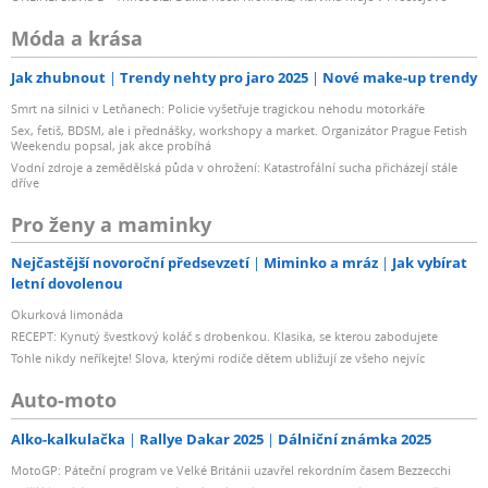
Móda a krása
Jak zhubnout
Trendy nehty pro jaro 2025
Nové make-up trendy
Smrt na silnici v Letňanech: Policie vyšetřuje tragickou nehodu motorkáře
Sex, fetiš, BDSM, ale i přednášky, workshopy a market. Organizátor Prague Fetish
Weekendu popsal, jak akce probíhá
Vodní zdroje a zemědělská půda v ohrožení: Katastrofální sucha přicházejí stále
dříve
Pro ženy a maminky
Nejčastější novoroční předsevzetí
Miminko a mráz
Jak vybírat
letní dovolenou
Okurková limonáda
RECEPT: Kynutý švestkový koláč s drobenkou. Klasika, se kterou zabodujete
Tohle nikdy neříkejte! Slova, kterými rodiče dětem ubližují ze všeho nejvíc
Auto-moto
Alko-kalkulačka
Rallye Dakar 2025
Dálniční známka 2025
MotoGP: Páteční program ve Velké Británii uzavřel rekordním časem Bezzecchi