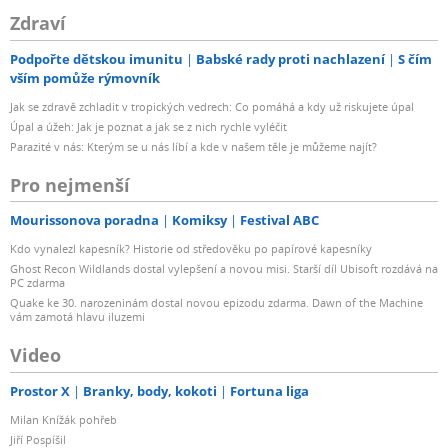
Zdraví
Podpořte dětskou imunitu
Babské rady proti nachlazení
S čím
vším pomůže rýmovník
Jak se zdravě zchladit v tropických vedrech: Co pomáhá a kdy už riskujete úpal
Úpal a úžeh: Jak je poznat a jak se z nich rychle vyléčit
Parazité v nás: Kterým se u nás líbí a kde v našem těle je můžeme najít?
Pro nejmenší
Mourissonova poradna
Komiksy
Festival ABC
Kdo vynalezl kapesník? Historie od středověku po papírové kapesníky
Ghost Recon Wildlands dostal vylepšení a novou misi. Starší díl Ubisoft rozdává na
PC zdarma
Quake ke 30. narozeninám dostal novou epizodu zdarma. Dawn of the Machine
vám zamotá hlavu iluzemi
Video
Prostor X
Branky, body, kokoti
Fortuna liga
Milan Knížák pohřeb
Jiří Pospíšil