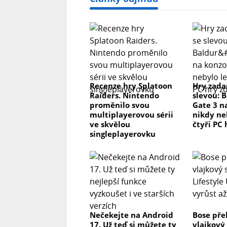
Recenze hry Splatoon
Hry zada
Raiders. Nintendo
slevou: 
proměnilo svou
Gate 3 n
multiplayerovou sérii
nikdy ne
ve skvělou
čtyři PC
singleplayerovku
Nečekejte na Android
Bose pře
17. Už teď si můžete ty
vlajkový