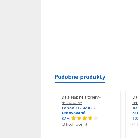
Podobné produkty
 Náplně a tonery -
Další Náplně a tonery -
Dal
vované
renovované
re
n 039H - renovované
Canon CL-541XL -
Xe
renovované
re
82 %
10
odnocení)
(3 hodnocení)
(1