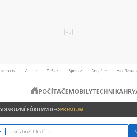
Iarena.cz
Auto.cz
E15.cz
iSport.cz
Doupě.cz
AutoRevue.
POČÍTAČE
MOBILY
TECHNIKA
HRY
A
DISKUZNÍ FÓRUM
VIDEO
PREMIUM