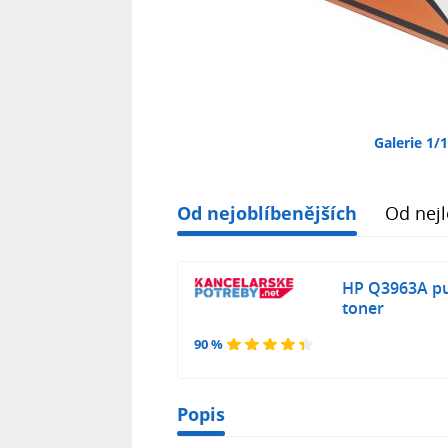
Galerie 1/
Od nejoblíbenějších
Od nejl
HP Q3963A pu
toner
90 %
Popis