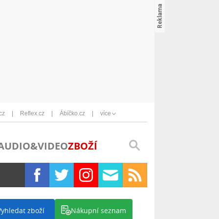
cz
Reflex.cz
Ábíčko.cz
více
AUDIO&VIDEO
ZBOŽÍ
Vyhledat zboží
Nákupní seznam