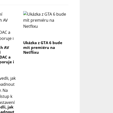
Ukázka z GTA 6 bude
ch AV
mít premiéru na
í
Netflixu
DAC a
poruje i
dli, jak
padnout