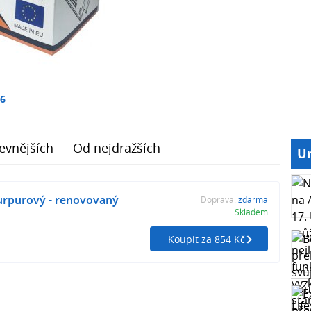
16
evnějších
Od nejdražších
Ur
rpurový - renovovaný
Doprava:
zdarma
Skladem
Koupit za 854 Kč