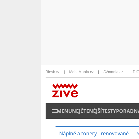
Blesk.cz
MobilMania.cz
AVmania.cz
DIG
MENU
NEJČTENĚJŠÍ
TESTY
PORADN
Náplně a tonery - renovované