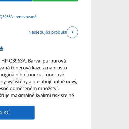
Q3963A - renovované
Následující produkt
né
r HP Q3963A. Barva: purpurová
ovaná tonerová kazeta naprosto
originálního toneru. Tonerové
ny, vyčištěny a obsahují uplně nový,
řesně odměřeném množství.
ťuje maximálně kvalitní tisk stejně
4 KČ