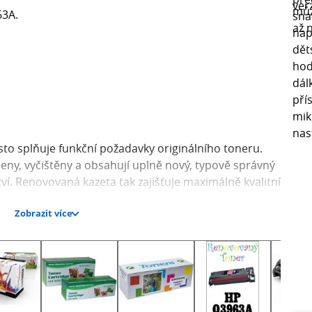
63A.
o splňuje funkční požadavky originálního toneru.
eny, vyčištěny a obsahují uplně nový, typově správný
. Renovovaná kazeta tak zajišťuje maximálně kvalitní
Zobrazit více