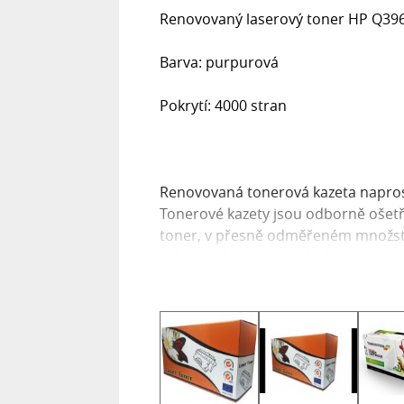
Renovovaný laserový toner HP Q39
Barva: purpurová
Pokrytí: 4000 stran
Renovovaná tonerová kazeta naprost
Tonerové kazety jsou odborně ošetř
toner, v přesně odměřeném množství
tisk stejně jako originální kazeta.