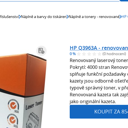
říslušenství
Náplně a barvy do tiskáren
Náplně a tonery - renovované
HP 
HP Q3963A - renovova
0 %
(0 hodnocení)
Renovovaný laserový tone
Pokrytí: 4000 stran Renov
splňuje funkční požadavky 
kazety jsou odborně ošetře
typově správný toner, v p
Renovovaná kazeta tak zajiš
jako originální kazeta.
KOUPIT ZA 85