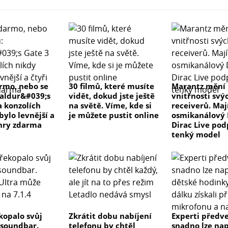
rmo, nebo se
30 filmů, které musíte
Marantz mění
Baldur&#039;s
vidět, dokud jste ještě
vnitřnosti svý
a konzolích
na světě. Víme, kde si
receiverů. Maj
bylo levnější a
je můžete pustit online
osmikanálový 
 hry zdarma
Dirac Live pod
tenký model
kopalo svůj
Zkrátit dobu nabíjení
Experti předve
 soundbar.
telefonu by chtěl
snadno lze na