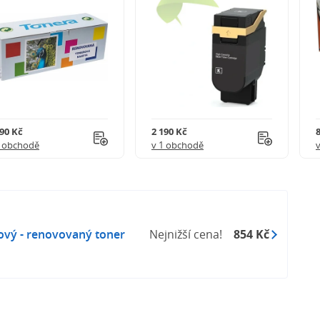
290 Kč
2 190 Kč
1 obchodě
v 1 obchodě
vý - renovovaný toner
Nejnižší cena!
854 Kč