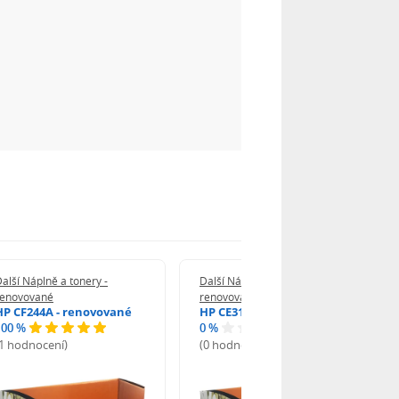
alší Náplně a tonery -
Další Náplně a tonery -
renovované
renovované
HP CF244A - renovované
HP CE312A - renovované
100 %
0 %
(1 hodnocení)
(0 hodnocení)