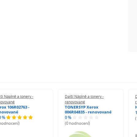
ší Náplně a tonery -
Další Náplně a tonery -
D
novované
renovované
rox 106R02763 -
TONERSYP Xerox
novované
006R04835 - renovované
0 %
0 %
 hodnocení)
(0 hodnocení)