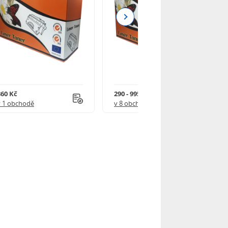
Next
860 Kč
290 - 995 Kč
v 1 obchodě
v 8 obchodech